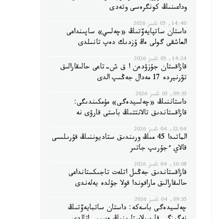
وداعىنىڭ كونگرەسى وتەدى
14:40, 05 تامىز 2026
داستان ساتپايەۆتىڭ «چەلسي» ساپىنداعى
العاشقى گولى ەڭ ۇزدىك دەپ تانىلدى
14:24, 05 تامىز 2026
قازاقستان جۇزۋدەن ا ق ش-تاعى حالىقارالىق
تۋرنيردە 17 مەدال جەڭىپ الدى
09:55, 05 تامىز 2026
داستاننىڭ «چەلسيدەگى» مۇمكىندىگى:
قازاقستاندىق تالانتتىڭ باستى قارۋى نە
22:04, 04 تامىز 2026
الماتىدا 45 مىڭ ورىندىق ستاديوننىڭ قۇرىلىسى
قالاي ءجۇرىپ جاتىر
10:08, 04 تامىز 2026
قازاقستاندىق جەڭىل اتلەت تاجىكستانداعى
حالىقارالىق مارافوندا قولا جۇلدە يەلەندى
09:55, 04 تامىز 2026
چەلسيدەگى باسەكە: داستان ساتبايەۆتىڭ