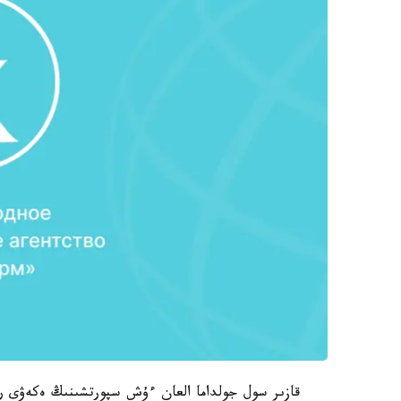
قازىر سول جولداما العان ءۇش سپورتشىنىڭ ەكەۋى ريو 