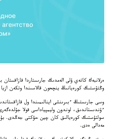
وڭتۇستىك كورەيانىڭ ينچحون قالاسىندا وتكەن ازيا وي
وسى جارىستىڭ ءبىرىنشى اينالىمىندا ول قازاقستاند
ءۇندىستاندىق، لوندون وليمپياداسى قولا جۇلدەگەرى ي
سولتۇستىك كورەيالىق كان چين حۋكتى جەڭدى. بۇل ەر
مەدالى ەدى.