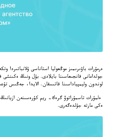
ەرمۇرات باۋىرىمىز موڭعوليا استاناسى ۇلانباتىردا وت
جولدامانى قانجىعاسىنا بايلادى. بۇل ونىڭ ەكىنشى ق
لوندون وليمپياداسىنا قاتىسقان. الايدا، جەڭىس تۇعىر
ەلمۇرات تاسمۇراتوۆ گرەك- ريم كۇرەسىنەن ازيانىڭ
ەكى مارتە جۇلدەگەرى.