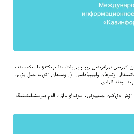
كەن كۇرەس تۇرلەرىنەن ريو وليمپياداسىنا ىرىكتەۋ باسەكەسىندە
اتىسقالى وتىرعان وليمپياداسى. ول وسىدان ءتورت جىل بۇرىن
ىنا جەتە المادى.
 ءۇش دۇركىن چەمپيونى، سونداي-اق، الەم بىرىنشىلىگىنىڭ