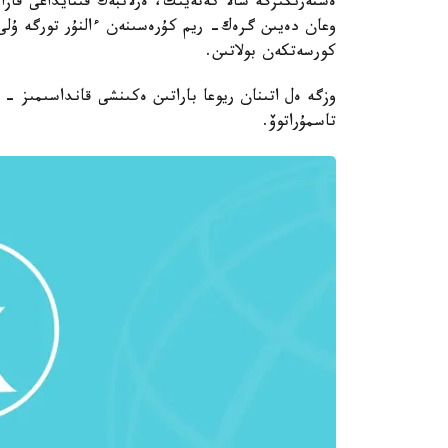
ەستەرىڭىزگە سالا كەتەيىك، ەرلانبەك قىتايداعى قازاق
وعان دەيىن گرەك- ريم كۇرەسىنەن ءالنۇر تورگە ۇلى، 
كورسەتكەن بولاتىن.
وزگە ەل اتىنان ريوعا باراتىن ەكىنشى قانداسىمىز -
تاسمۇراتوۆ.