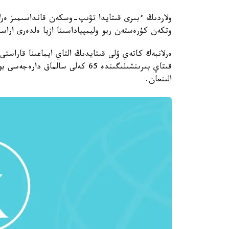
ولاردىڭ ءبىرى قىتايدا تۋىپ-وسكەن قانداسىمىز ەرلان
وتكەن كۇرەستەن ريو وليمپياداسىنا ازيا ەلدەرى اراس
قىتاي بىرىنشىلىگىندە 65 كەلى سال
الىنعان.