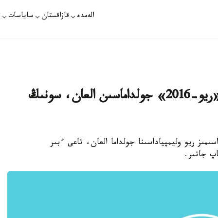
الەمدە
قازاقستان
ساياسات
ت
شەتەلدە تۇراتىن ءۇش قانداسىمىز «ريو-2016» جولداماسىن العان، سونىڭ
ىمىز ريو وليمپياداسىنا جولداما العان، تاعى ءبىر
اپ جاتىر.