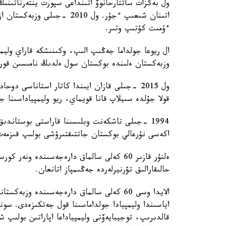
ول بەكزات ساتتارحانوۆ اتىنداعى سپورت ينتەرناتىنىڭ 
اتىنان شىعىپ ءجۇر. ول 2010 
ءۇمىت كۇتىپ وتىر.
ال ريوعا جولداما جەڭىپ الىپ، وكىنىشكە قاراي وليمپي
وزبەكستان ەلىندە بوكستان سول ەلدىڭ نامىسىن قورع
ول 2015 -جىلى قازان ايىندا كاتار استاناسى دو
قولا جۇلدە سىيلاپ قانا قويماي، ريو وليمپياداسىنا ج
1994 -جىلى تاشكەنت وبلىسىنا قاراستى بوستاندى
اكەسى نۇرعالي بوكستان جاتتىقتىرۋشى بولىپ قىزمەت
ەلنۇر قازىر 60 كەلى سالماق دارەجەسىندە ون
حالىقارالىق تۋرنيرلەردە جەڭىمپاز اتانعان.
اياسىندا وليمپيادا جولداماسىنا قول جەتكىزەدى. سو
قالدىرىپ، توجيبايەۆتى وليمپياداعا اپاراتىن بولىپ 