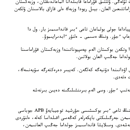
تۇلەگى. ۇلتتىق قۇراماعا قابىلدانا الماعاندىقتان، وزبەكستان
-جىلى وزبەكستان ازاماتتىعىن العان. بيىل ريودا وزبەك ەلى قازاق بالاسىنان ۇلكەن
اداعا جولى بولماعان تاعى ءبىر قانداسىمىز بار. ول دا
اپ ءجۇر. ونىڭ ەسىمى - ەلنۇر ءابدىرايىموۆ.
حادا وتكەن بوكستان الەم چەمپيوناتىندا وزبەكستان قۇراماسىنا
ولداما جەڭىپ العان بولاتىن.
ق اۋدانىندا دۇنيەگە كەلگەن. كەيبىر دەرەكتەرگە سۇيەنسەك،
 ەتەدى.
ەر كورسەتىپ ءجۇر. وسى الەم بىرىنشىلىگىنە دەيىن بىرنەشە
الايدا وسى 60 كەلى سالماق دارەجەسىندە وزبەكستاننىڭ تاعى ءبىر بوكسشىسى حۋرشيد توجيبايەۆ APB جوباسى
نىمەن جەرگىلىكتى باپكەرلەر كەڭەسى اقىلداسا كەلە، ەلنۇردى
شەشەدى. وسىلايشا قانداسىمىز جولداما جەڭىپ العانىمەن،