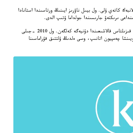
بەك كاتەي ۇلى. ول بيىل ناۋرىز ايىنىڭ ورتاسىندا استانادا
ىنداعى ىرىكتەۋ جارىسىندا جولداما ۇتىپ الدى.
ەرلانبەك كاتەي ۇلى قىتايدىڭ التاي ايماعىنا قاراستى قىزىلتاس قالاشىعىندا دۇنيەگە كەلگەن. ول 2010 -جىلى
ماق دارەجەسى بويىنشا چەمپيون اتانىپ، وسى ەلدىڭ ۇلتتىق قۇراماسىنا