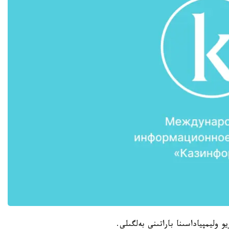
وليمپياداسىنا باراتىنى بەلگىلى.