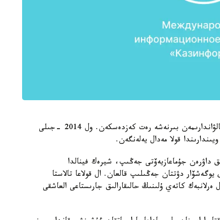
ەرلانبەك كاتەي ۇلى الەمدىك جارىستاردا قازاقستان بالۋاندارىمەن بىرنەشە رەت كەزدەسكەن. ول 2014 -جىلى
ىندارىندا قولا مەدال يەلەنگەن.
ىق داۋرەن جۇماعازيەۆتى جەڭىپ، شيرەك فينالدا
وگەشۆار دۋتتان جەڭىلىپ قالعان. ال قولاعا تالاستا
لانبەك كاتەي ۇلىنىڭ حالىقارالىق جارىستاعى العاشقى