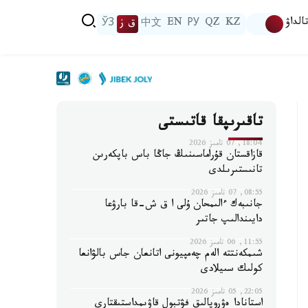
الداۋ
KZ
QZ
РУ
EN
中文
ق ز
ЎЗ
تاقىرىپقا قاتىستى
18:04, 07 تامىز 2026
قازاقستان قۇراماسىنىڭ جاڭا باس باپكەرىن
تانىستىرىلدى
08:55, 07 تامىز 2026
جانىبەك ءالىمحان ۇلى ا ق ش-قا بارۋعا
دايىندالىپ جاتىر
11:55, 06 تامىز 2026
شىمكەنتتە الەم چەمپيونى اتانعان جاس بالۋانعا
كولىك سىيلادى
22:05, 05 تامىز 2026
استانادا ەۋروپالىق فۋتبول قاۋىمداستىقتارى