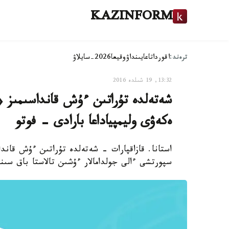
KAZINFORM
ترەند:
اقوردا
تاعايىنداۋ
وقيعا
2026-سايلاۋ
13:32, 19 شىلدە 2016
ەكەۋى وليمپياداعا بارادى - فوتو
استانا. قازاقپارات - شەتەلدە تۇراتىن ءۇش قانداس
سپورتشى ءالى جولدامالار ءۇشىن تالاستا باق سىن