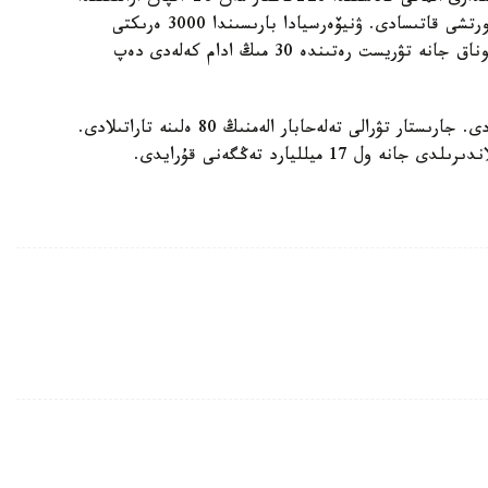
وتەدى. وعان الەمنىڭ 55 ەلىنەن 2 مىڭنان استام سپورتشى قاتىسادى. ۋنيۆەرسيادا بارىسىندا 3000 ەرىكتى
جۇمىلدىرىلادى جانە ۋنيۆەرسياداعا شەت ەلدەردەن قوناق جانە تۋريست رەتىندە 30 مىڭ ادام كەلەدى دەپ
ال تەلەاۋديتوريا 1 ميلليارد كورەرمەندى قامتيتىن بولادى. جارىستار تۋرالى تەلەحابار الەمنىڭ 80 ەلىنە تاراتىلادى.
ميلليارد تەڭگەنى قۇرايدى.