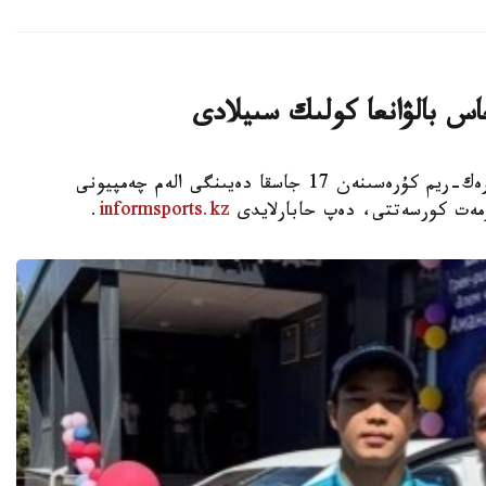
اس بالۋانعا كولىك سىيلادى
استانا. KAZINFORM - شىمكەنت قالاسىندا گرەك-ريم كۇرەسىنەن 17 جاسقا دەيىنگى الەم چەمپيونى
ۇرمەت كورسەتتى، دەپ حابارلايدى
informsports.kz
.