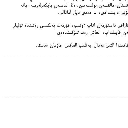
ستان حالقىمەن بولىسەمىن. ەڭ الدىمەن باپكەرلەرىمە جانە
ۇنى دايىندادى، - دەدى ديار امانالى.
زاقى داستۇرمەن اتاپ ءوتىپ، قۇرمەت بەلگىسى رەتىندە تۇلپار
ەن قابىلداپ، العاش رەت تىزگىندەدى.