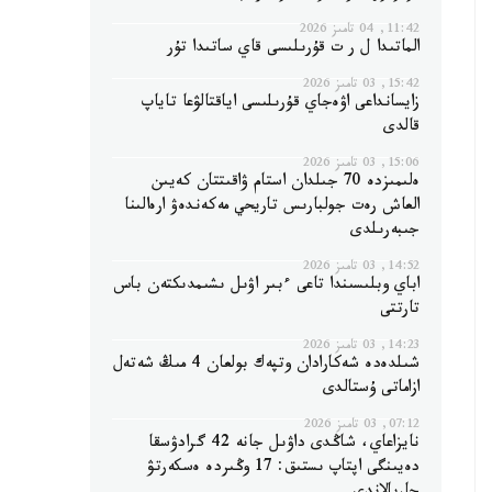
11:42, 04 تامىز 2026
الماتىدا ل ر ت قۇرىلىسى قاي ساتىدا تۇر
15:42, 03 تامىز 2026
زايسانداعى اۋەجاي قۇرىلىسى اياقتالۋعا تاياپ
قالدى
15:06, 03 تامىز 2026
ەلىمىزدە 70 جىلدان استام ۋاقىتتان كەيىن
العاش رەت جولبارىس تاريحي مەكەندەۋ ارەالىنا
جىبەرىلدى
14:52, 03 تامىز 2026
اباي وبلىسىندا تاعى ءبىر اۋىل ىشىمدىكتەن باس
تارتتى
14:23, 03 تامىز 2026
شىلدەدە شەكارادان وتپەك بولعان 4 مىڭ شەتەل
ازاماتى ۇستالدى
07:12, 03 تامىز 2026
نايزاعاي، شاڭدى داۋىل جانە 42 گرادۋسقا
دەيىنگى اپتاپ ىستىق: 17 وڭىردە ەسكەرتۋ