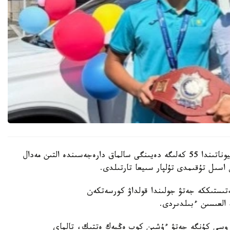
باكۋدە وتكەن جاسوسپىرىمدەر اراسىنداعى الەم چەمپيوناتىندا 55 كەلىگە دەيىنگى سالماق دارەجەسىندە التىن مەدال
اسىل تۇقىمدى تۇلپار سىيعا تارتىلدى.
ىستىككە جەتۋ جولىندا قولداۋ كورسەتكەن
ە العىسىن ءبىلدىردى.
 وسى كۇنگە جەتۋ ءۇشىن كوپ ەڭبەك ەتتىك، تالماي