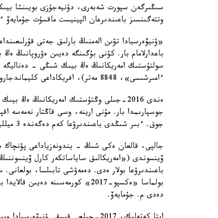
وتتەگىنسىز باعىندىرعان الپينيست ماقسۇت جۇمايەۆ ءم
«ۋنيۆەرسيادا تۋىن الەمنىڭ بارلىق جەتى قۇرلىعىندا
ءامىرشىسى»، 8848 مەتر)، افريكاداعى كليماندجاروعا («جارقىن تاۋ»، 5895 مەتر) ۋنيۆەرسيادا تۋىن تىكتىم.
جوسپارىمدا بار. مۇنى ارينە، وسى قاڭتار نەمەسە اقپا
جوق. ءبىر شىڭدى باعىندىرۋعا كەم دەگەندە 3 ميلليون تەڭگەدەي قاراجات كەرەك.
باعىندىرۋعا بولار ەدى. دەمەۋشى تابىلسا، بولعانى.
بولماسا «ەكسپو-2017» كورمەسىنە دە
دەدى م. جۇمايەۆ.