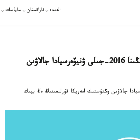
الەمدە
قازاقستان
ساياسات
ت
وڭتۇستىك امەريكانىڭ ەڭ بيىك شىڭىنا 2016-جىلى ۋنيۆەرسيادا جالاۋىن
ىلى قىسقى ۋنيۆەرسيادا جالاۋىن وڭتۇستىك امەريكا قۇرلىعىنىڭ ەڭ بيىك