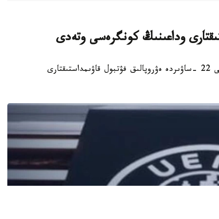
ستىقتارى وداعىنىڭ كونگرەسى وتەدى
استانا. KAZINFORM - استانادا 2027 -جىلعى 22 -ساۋىردە ەۋروپالىق فۋتبول قاۋىمداستىقتارى