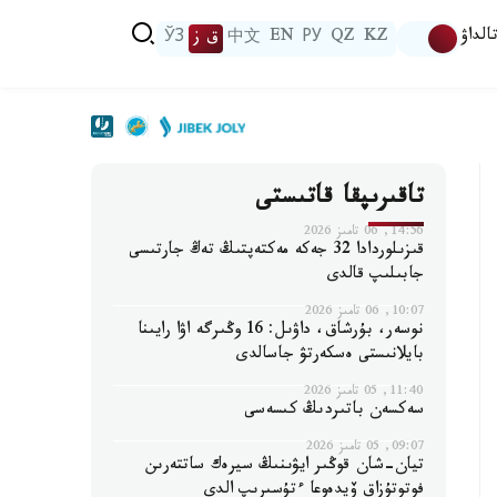
الداۋ
KZ
QZ
РУ
EN
中文
ق ز
ЎЗ
تاقىرىپقا قاتىستى
14:56, 06 تامىز 2026
قىزىلوردادا 32 جەكە مەكتەپتىڭ تەڭ جارتىسى
جابىلىپ قالدى
10:07, 06 تامىز 2026
نوسەر، بۇرشاق، داۋىل: 16 وڭىرگە اۋا رايىنا
بايلانىستى ەسكەرتۋ جاسالدى
11:40, 05 تامىز 2026
سەكسەن باتىردىڭ كىسەسى
09:07, 05 تامىز 2026
تيان-شان قوڭىر ايۋىنىڭ سيرەك ساتتەرىن
فوتوتۇزاق ۆيدەوعا ءتۇسىرىپ الدى