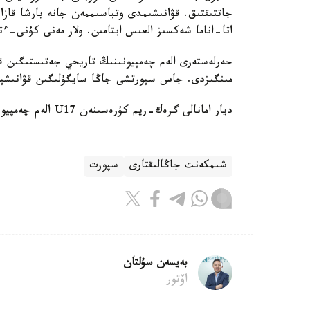
جاتتىقتىق. قۋانىشىمدى وتباسىممەن جانە بارشا قازاق
اتا-اناما شەكسىز العىس ايتامىن. ولار مەنى كۇنى-ءت
جەرلەستەرى الەم چەمپيونىنىڭ تاريحي جەتىستىگىن قا
مىنگىزدى. جاس سپورتشى جاڭا سايگۇلىگىن قۋانىشپ
ديار امانالى گرەك-ريم كۇرەسىنەن U17 الەم چەمپيوناتىندا التىن مەدال جەڭىپ العانىن جازعان ەدىك.
شىمكەنت جاڭالىقتارى
سپورت
بەيسەن سۇلتان
اۆتور