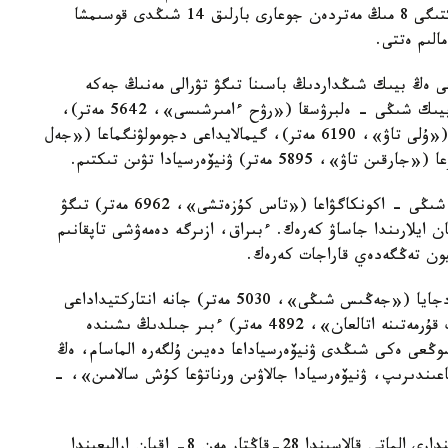
سىڭىرگەن سپورت شەبەرى، دۇنيەجۇزى بويىنشا بيىكتىگى 8 مىڭ مەتردەن جوعارى بارلىق 14 شىڭدى قوسىمشا
الىم ەتتى.
عى ەڭ بيىك شىڭداردىڭ باسىنا تىگۋ تۋرالى مەنىڭ جەكە
باعدارلامام بار. كۇنى بۇگىنگە دەيىن ەۋروپانىڭ ەڭ بيىك شىڭى - ەلبرۋسقا («رۋح ءامىرشىسى»، 5642 مەتر)،
سولتۇستىك امەريكانىڭ ەڭ بيىك شىڭى - دەناليگە («ۇلى تاۋ»، 6190 مەتر)، گيمالايداعى دجومولۋنگماعا («جەل
ەندى 2016-جىلى وڭتۇستىك امەريكانىڭ ەڭ بيىك شىڭى - اكونكاگۋاعا («تاس كۇزەتشى»، 6962 مەتر) تىگۋ
ن ايلارىندا جاساۋ كەرەك. ءبىراق، ازىرگە دەمەۋشى تاپقانىم
جالپى، قالعان ەكى شىڭ - يندونەزياداعى پۋنچاك دجايا («جەڭىس شىڭى»، 5030 مەتر) جانە انتاركتيداداعى
ۆينسوندى («امەريكالىق ساياساتكەر كارل ۆينسوننىڭ قۇرمەتىنە اتالعان»، 4892 مەتر) ءبىر جىلدىڭ ىشىندە
 سوڭعى ەكى شىڭدى ۋنيۆەرسياداعا دەيىن ۇلگەرە الماسام، ەڭ
يىن قالايدا باعىندىرىپ، ۋنيۆەرسيادا جالاۋىن ورناتۋعا كۇش سالامىن»، -
ايتا كەتەلىك، 2017-جىلعى قىسقى ۋنيۆەرسيادا ويىندارى الماتى قالاسىندا 28-قاڭتار مەن 8- اقپان ارالىعىندا