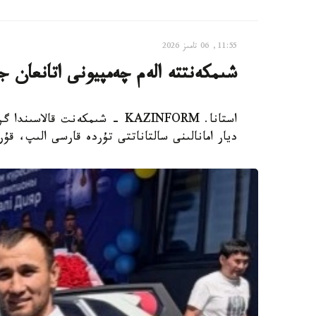
11:55, 06 تامىز 2026
شىمكەنتتە الەم چەمپيونى اتانعان ج
ديار امانالىنى سالتاناتتى تۇردە قارسى الىپ، ق