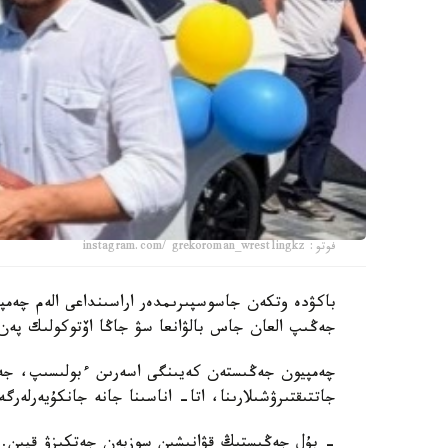
فوتو: instagram.com/ grekoroman_wrestlingkz
جەڭىپ العان جاس بالۋانعا سۋ جاڭا اۆتوكولىك پەن 
چەمپيون جەڭىستەن كەيىنگى اسەرىن ءبولىسىپ، جەت
جاتتىقتىرۋشىلارىنا، اتا- اناسىنا جانە جانكۇيەرلەرگ
- بۇل جەڭىستىڭ قۋانىشىن سوزبەن جەتكىزۋ قيىن.