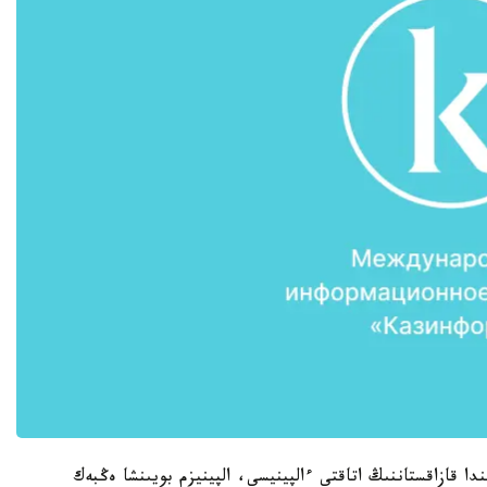
ا قازاقستاننىڭ اتاقتى ءالپينيسى، الپينيزم بويىنشا ەڭبەك