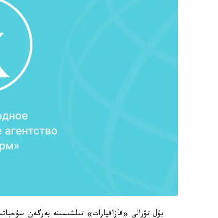
بۇل تۋرالى «قازاقپارات» تىلشىسىنە بەرگەن سۇحباتىند