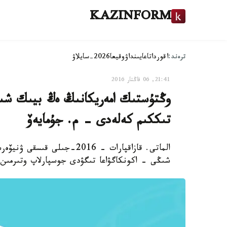
KAZINFORM
ترەند:
اقوردا
تاعايىنداۋ
وقيعا
2026-سايلاۋ
21:41, 06 قاڭتار 2016
تىككىم كەلەدى - م. جۇمايەۆ
الماتى. قازاقپارات - 2016-ج
شىڭى - اكونكاگۋاعا تىگۋدى جوسپارلاپ وتىرمىن.