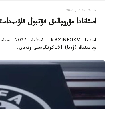
22:05, 05 تامىز 2026
استانادا ەۋروپالىق فۋتبول قاۋىمدا
وداعىنىڭ (ۋەفا) 51-كونگرەسى وتەدى.