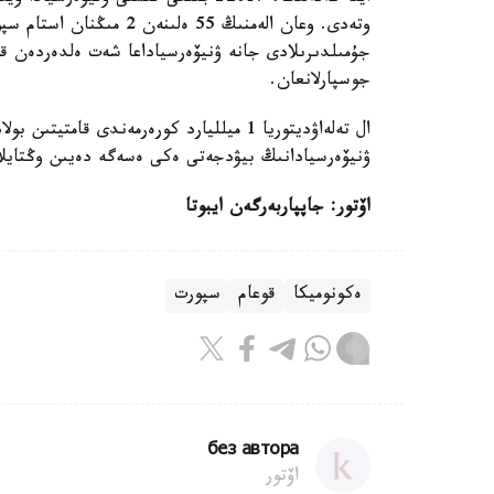
جوسپارلانعان.
ۋنيۆەرسيادانىڭ بيۋدجەتى ەكى ەسەگە دەيىن وڭتايلاندىرىلدى جانە ول 17 
اۆتور: جاپپاربەرگەن ايبوتا
ەكونوميكا
قوعام
سپورت
без автора
اۆتور