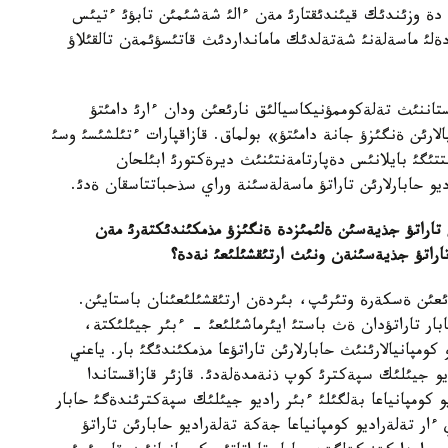
ث دة وزئندئك قيئندئقتارئ مةن ءالئ شةشئمئن تابؤئ ءتيئس
ةلئ ماسةلةنئ شةتةلدئك مامانداردئث قاتئسؤئمةن تالقئلاؤ
قستاننئث تةلةكوممؤنيكاسيالئق نارئعئن ودان ءارئ دامئتؤ
لارئن ةنگئزؤ جانة دامئتؤ» بولماق. قازاقپارات ءتئلشئسئ وسئ
تتئگئ بايلانئس دةپارتامةنتئنئث ديرةكتورئ ابئلحان
و حابارلارئن تاراتؤ ماسةلةسئنة وراي سذحباتتاسقان ةدئ.
 تاراتؤ جذيةسئن ةلئمئزدة ةنگئزؤ مذمكئندئكتةرئ مةن
 تاراتؤ جذيةسئنةن ونئث ارتئقشئلئعئ نةدة؟
عئن ةسكةرة وتئرئپ، بئردةن ارتئقشئلئعئنان باستايئن.
ابار تاراتؤدان ةث باستئ ايئرماشئلئعئ - ءبئر جيئلئكتة،
دةيئنگئ تةلةراديو كومپانيالارئنئث حابارلارئن تاراتؤعا مذمكئندئگئ بار. ياعني
ديو جيئلئك سپةكترئ كوپ ذنةمدةلةدئ. قازئر قازاقستاندا
يو كومپانياعا بةلگئلئ ءبئر راديو جيئلئك سپةكترئندةگئ حابار
ر تةلةراديو كومپانياعا جةكة تةلةراديو حابارئن تاراتؤ