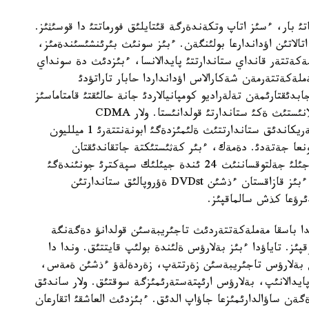
ئ بار، ءسئز اتاپ وتكةندةرگة قئتايلئق فورماتتئ دا قوسئثئز.
يئلئك سپةكترئ 1، 2، 3-شئ دةپ اتالاتئن اؤداندارعا بولئنگةن. ءبئز سونئث بئرئنشئسئندةمئز،
ةكةتتةر قانداي ستاندارتتئ پايدالانسا، ءبئزدئث دة سونداي
ملةكةتتةرمةن شةكارالاس اؤدانداردا حابار تاراتؤدئ
ئقتارئمةن تةلةراديو كومپانيالاردئ جانة حالئقتئ قامتاماسئز
ةتؤگة ئثعايلئ بولماق. ماسةلةن، ةلئمئزدة ذيالئ بايلانئستئث ةكئ ستاندارتئ قولدانئستا. ولار CDMA
امةريكاندئق، GSM ةؤروپالئق ستاندارتتارئ. وسئ امةريكاندئق ستاندارتتئث ةلئمئزدةگئ ابونةنتتةرئ 1 ميلليون
پالئق ستاندارتتئ پايدالانؤشئلار 14 ميلليونعا جةتةدئ. دةمةك، ءبئر كةثئستئكتة جاتقاندئقتان
ةؤروپالئق ستاندارت ءتيئمدئ دةگةن ءسوز. وتكةن جئلئ جةلتوقساننئث 24 ئندة جيئلئك سپةكترئ جونئندةگئ
أةدومستأوارالئق كوميسسيانئث وتئرئسئ ءوتتئ. سوندا ءبئز قازاقستان ءذشئن DVDst ةؤروپالئق ستاندارتئن
دئرؤعا كذش سالماقپئز.
ندا باسقا مةملةكةتتةردئث تاجئريبةسئن قولدانؤ دةگةنگة
پئز. تاياؤدا ءبئز بةلارؤس ةلئندة بولئپ قايتتئق. وندا دا
ةن بةلارؤس تاجئريبةسئن زةرتتةپ، زةردةلةؤ ءذشئن ةمةس،
پايدالانئپ، بةلارؤس ارئپتةستةرئمئزگة سوقتئق. ولار ساندئق
ةن ساؤالدارئمئزعا جاؤاپ الدئق. ءبئزدئث العاشقئ اتقارعان