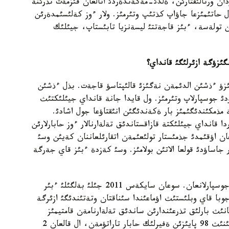
انئ 70 مئثنان اساتئن اؤدان ورتالئقتارئن، ةلدئ-مةكةندةردئ اتالعان قئزمةت تذرئنة
 حاتئمئزعا جاؤاپ كذتئپ وتئرمئز. ولار ءوز كةلئسئمدةرئن
ن تولةسة، ءبئز قاجةتتئ ليسةنزيا تابئستاپ، جيئلئك
ئزؤگة ازئرلئگئ قانداي؟
ئزؤ ءذشئن الدئمةن نةگئزئ قالئپتاسؤ قاجةت. بذل ءذشئن
دئ جوسپارلاپ وتئرمئز. ول قايدا جانة قانداي جيئلئكتئث
مذمكئندئگئمئز بار ةكةندئگئن انئقتاؤعا جول اشادئ.
 قانداي جيئلئكتة قازاقستاندئق تةلةارنالار ءوز حابارلارئن
لعان اؤقئمدئ جذمئستار تولئعئمةن اتقارئلعاننان كةيئن وسئ
ساؤدئ قولعا الاتئن بولامئز. وسئ كةزدة ءبئز قاي جةرگة
ساندئق تةلةارنالاردئ ةنگئزؤ 2011 جئلدئث باسئنا جوسپارلانعان. سوعان سايكةس 2011 جئلئ بةلگئلئ ءبئر
جوبا قاي وبلئستئث اؤماعئندا سئناقتان وتةتئندئگئ ازئرگة
عا قاراي رةسپؤبليكانئث بارلئق تذرعئندارئن ساندئق تةلةارنامةن قامتيمئز
دةگةن جوسپارئمئز بار. وسئ ؤاقئتتا قازاقستان اؤماعئنئث 98 پايئزئن ةفيرلئك حابار تاراتؤمةن، ال قالعان 2