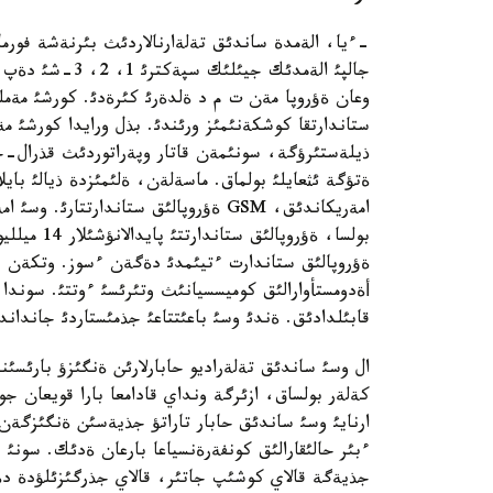
-ءيا، الةمدة ساندئق تةلةارنالاردئث بئرنةشة فورمات
جالپئ الةمدئك ج
وعان ةؤروپا مةن ت م د ةلدةرئ كئرةدئ. كورشئ مةمل
ستاندارتقا كوشكةنئمئز ورئندئ. بذل ورايدا كورشئ مة
ذيلةستئرؤگة، سونئمةن قاتار وپةراتوردئث قذرال-جابد
بولسا، ةؤرو
قابئلدادئق. ةندئ وسئ باعئتتاعئ جذمئستاردئ جاندان
ال وسئ ساندئق تةلةراديو حابارلارئن ةنگئزؤ بارئسئ
كةلةر بولساق، ازئرگة ونداي قادامعا بارا قويعان جوق
ارنايئ وسئ ساندئق حابار تاراتؤ جذيةسئن ةنگئزگ
ءبئر حالئقارالئق كونفةرةنسياعا بارعان ةدئك. سونئ 
جذيةگة قالاي كوشئپ جاتئر، قالاي جذرگئزئلؤدة دةگ