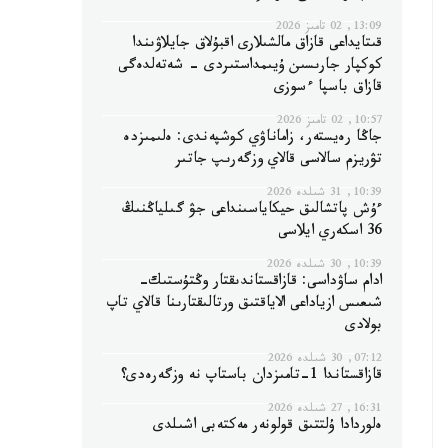
13:09, 02 تامىز 2026
قىتايداعى قازاق مالشىلارى اقبۇلاق جايلاۋىندا
كوكپار جارىسىن ۇيىمداستىردى - شەتەلدەگى
قازاق باسپا ءسوزى
10:57, 02 تامىز 2026
جاڭا رەيستەر، زاماناۋي كوشپەندى: ەلىمىزدە
تۋريزم سالاسى قالاي وزگەرىپ جاتىر
10:39, 31 شىلدە 2026
ءۇش پاتشالىق حيكاياسىنداعى جۋ گىلياڭنىڭ
36 اسكەري ايلاسى
10:39, 30 شىلدە 2026
ادام ساۋداسى: قازاقستاندىقتار وڭتۇستىك-
شىعىس ازياداعى الاياقتىق ورتالىقتارىنا قالاي تاپ
بولادى
07:12, 30 شىلدە 2026
قازاقستاندا 1-تامىزدان باستاپ نە وزگەرەدى؟
16:31, 27 شىلدە 2026
ەلوردادا ۇلتتىق قولونەر مەكتەبى اشىلدى