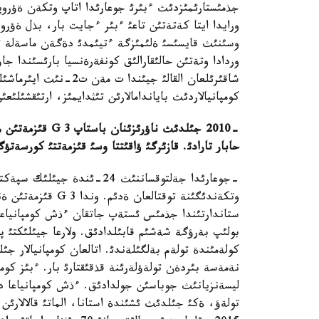
جذمئستارئمئزدئث ءبئرئ جوعارئدا اتاپ وتكةن ةؤروپال
وردادا وتةتئن حالئقارالئق كونفةرةنسيا بارئسئندا جا
شاقئرئلعان القالئ جيئن
كومپانيالاردئث باياندامالارئن تئثدايمئز، ارتئقشئلئع
-2010 جئلدئث ناؤرئزئنان باستاپ
G
3 قئزمةتئن 
حابار تارادئ. قازئرگئ ؤاقئتتا وسئ قئزمةتتئ كورسةتؤ
-جوعارئدا جةلتوقساننئث 24-ئن
كولةمئندة تولةم بةلگئلةندئ. اتالعان كومپانيالار ج
نةمةسة بئردةن تولةؤلةرئنة قذقئقتارئ بار. ءبئز كومپ