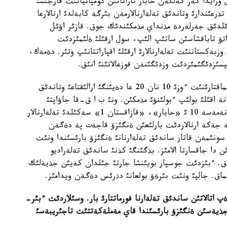
 ورايدا كةز كةلگةن حابار تاراتاتئن كومپانيانئث قارجئسئ
ذرعئندارئ وتاندئق تةلةارنالارمةن بئرگة كابةلدئ ارنالارعا
ماشالاي السا، اؤئلدئق جةرلةردة مذنداي مذمكئندئك جوق. قازئر اؤئل
اتؤ تاباقشاسئن ساتئپ الئپ، سول ارقئلئ ةلئمئزدئث
ةكستاننئث تةلةارنالارئ ارقئلئ اقپاراتتانئپ وتئر. دةمةك،
سئزدئگئمئزدئث وزدئگئنةن قوزعالاتئنئ انئق.
ءبئز بذل ستاندارتقا كوشسةك، ةلئمئزدئث شةتكئ ايماقتارئنئث ءوزئ 10 نان 20 عا دةيئنگئ ارالئقتاعئ وتاندئق
جانة اقئلئ بولئپ ءبولئنؤئ مذمكئن. ونئ ب ا ق-قا جاؤاپتئ
وكئلةتتئ ورگان انئقتاي جاتار. جالپئ ونئث بةسةؤئ نةمةسة 10 ئ «حابار»، «قازاقستان 1» سةكئلدئ تةلةارنالار
نة جةكة ارنالاردئث بارلئعئن ةنگئزؤ قاجةت پة دةگةن
. سونئمةن قاتار ساندئق تةلةارنانئ ةنگئزؤ بارئسئندا ونئث
 ذلعايتئپ، ساپاسئن دا جاقسارتا الامئز. بذگئنگئ كذنئ ساندئق تةلةراديو
ان جوق. ءبئزدئث جوسپار بويئنشا جارتئ جئلدان كةيئن جذيةلئك
لماق. جالپئ ونئث بئرةؤ بولعانئ دذرئس دةگةن ويدامئز.
اتالاتئن ساندئق تةلةارنا فورماتتارئ بار. وسئلاردئث ءبئر-
 جذيةسئن ةنگئزؤ بارئسئندا قاي مةملةكةتتئث تاجئريبةسئ