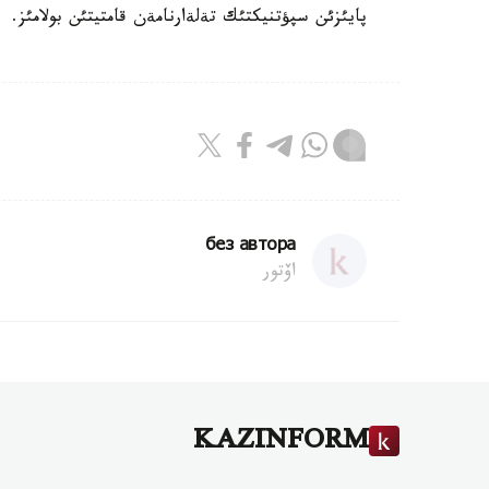
پايئزئن سپؤتنيكتئك تةلةارنامةن قامتيتئن بولامئز.
без автора
اۆتور
KAZINFORM