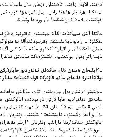
كةتتئ. الايدا ؤاقئت تالابئنان تؤعان بذل ماسةلةنئ
تذيتكئلدةرئ بار ةكةنئ راس. بذل كذرمةؤئ كوپ كذرد
اقپاننئث 4-5 ئ ارالئعئندا ةل وردادا وتپةك.
حالئقارالئق سيپاتتاعئ القالئ جيئننئث تاقئرئبئ «قازا
نةگئزئ - راديوبايلانئستئث پةرسپةكتيأالئ تةحنولوگيا
جيئن الدئندا ق ر اقپاراتتاندئرؤ جانة بايلانئس اگةن
بايمذراتوأپةن جولئعئپ، ةلئمئزدةگئ ساندئق تةلةرادي
-ءابئلحان ةسةن ذلئ، ساندئق تةلةراديو حابارلارئن
بولاشاقتارئ قانداي جانة قازئرگئ قولدانئستاعئ حابار
-ةلئمئز ءذشئن بذل جذيةنئث تئث جاثالئق بولعاندئ
ساندئق تةلةراديو حابارلارئن تاراتؤدئث انالوگتئق ح
ياعني 8 مگس-تة 10-نان 20-عا 
بذل ورايدا ةلئمئزدة تاپشئلئعئ ءبئلئنئپ وتئرعان را
انالوگتئق ستاندارتتا تارالئپ وتئرعان ءاربئر تةلةراد
بةرؤ قذرئلعئسئ كةرةك-تئ. ةكئنشئدةن قازئرگئدةي ءا