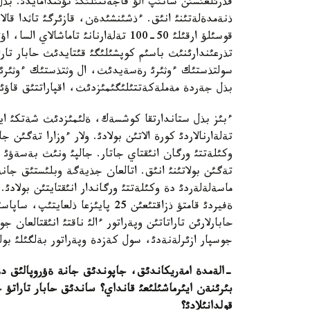
قذرئلعئسئن ساتئپ الؤ قاجةتتئلئگئ تؤئندامايدئ. بذل
ذنةمدةلةتئنئ انئق. ءذشئنشئدةن، قازئرگئ تاثدا قالا ت
قوسئلؤ ارقئلئ 50-100 تةلةارنانئ تا
تذرعئندارئنئث باسئم كوپشئلئگئ قئتايدئث حابار تار
سولتذستئك ءوثئرئ رةسةيدئث، ال وثتذستئك ءوثئرئ وزب
بذل جةردة مةملةكةتتئلئگئمئزدئث، اقپاراتتئق قاؤئپ
تةلةارنالاردئ كورة الاتئن بولادئ. ولار ءوزارا تةگئن 
تةگئن بولاتئنئ انئق. اتالعان جذيةگة وبلئستئق جا
ماسةلةلةردئ دة وكئلةتتئ ورگاندار انئقتايتئن بولادئ
ةفيردئ قامتؤ ذزاقتئعئن 25 پايئزعا
حابارلارئن تاراتاتئن وپةراتور ءالئ ناقتئ انئقتالع
جوسپار ازئرلةنةدئ، سول كةزدة وپةراتور بةلگئلئ بو
-الةمدة امةريكاندئق، جاپوندئق جانة ةؤروپالئق دةپ 
بئرئنةن ايئرماشئلئعئ قانداي؟ ساندئق حابار تاراتؤ
قولدانئلادئ؟