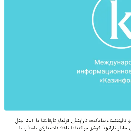
ب ا ق-تاردئث زاماناؤي جةتئستئكتةر كوشئنة ئلةسؤ تالپئنئسئ مةملةكةت تاراپئنان قولداؤ تاپقانئنا دا 1-2 جئل
ابار تاراتؤعا كوشؤ جولئنداعئ ناقتئ قادامدارئن باستاپ تا