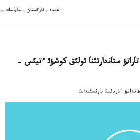
الەمدە
قازاقستان
ساياسات
ت
ئق حابار تاراتؤ ستاندارتئنا تولئق كوشؤئ ءتيئس -
اندانؤ ءذردئسئ بارئسئنداعئ