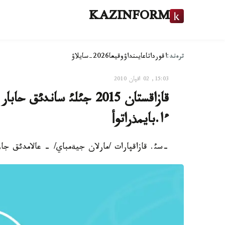
KAZINFORM
ترەند:
اقوردا
تاعايىنداۋ
وقيعا
2026-سايلاۋ
15:03, 02 اقپان 2010
قازاقستان 2015 جئلئ ساند
ءا.بايمذراتوأ
-سئ. قازاقپارات /مارلان جيةمباي/ - عالامدئق جاه