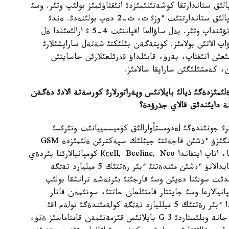
ئق ستاندارتقا كوشةتئنئمئزدئ انئقتاؤئمئز بولئپ وتئر. وسئ
ورايدا ايتا كةتةتئن تاعئ ءبئر ءجايت بار، بذل ةؤروپالئق ستاندارتتئث ءوزئ ت، ت-2 دةپ بولئنةدئ. ةندئ
وسئنئث قايسئسئ ةلئمئزگة ءتيئمدئ دةگةن ماسةلة تؤئنداپ وتئر. بذل ساؤالعا اقپاننئث 4-5 ئ ارالئعئندا ةل
ؤاپ الاتئن بولامئز. كوپتةگةن بئلئكتئ شةتةل ساراپشئلارئ
دا ت مةن ت2-نئث ايئرماشئلئعئن انئقتاپ، بةرؤ، قابئلداؤ قذرئلعئلارئن جاسايتئن
ئن، كةمشئلئگئن ساراپقا سالامئز.
ةلئمئزدةگئ ذيالئ بايلانئس وپةراتورلارئ كورسةتة الادئ دةگةن
گة دايئندئق قالاي جذرؤدة؟
دة جيئلئك سپةكترئ جونئندةگئ أةدومستأوارالئق كوميسسييانئث وتئرئسئ
وتكةندئگئنة توقتالعان ةدئم. وندا G 3 قئزمةتئن ةنگئزؤ ءذشئن قاجةتتئ جيئلئك سپةكترئن ةلئمئزدة GSM
ستاندارتئندا جذمئس ئستةپ جاتقان ءذش كومپانياعا، اتاپ ايتقاندا Ксell, Beeline, Neo كومپانيالارئنا بئردةي
بولئپ بةرؤگة شةشئم قابئلدادئق. ولارعا جيئلئكتئ پايدالانؤ ءذشئن مئندةتتئ ءبئر رةتتئك 5 ميليارد تةثگة
ئلدئث سوثئنا دةيئن وسئ قارجئنئ بئرنةشة ترانشقا بولئپ
انيالارعا وسئ جايتتار قامتئلعان حاتتئ، سونئمةن قاتار
ليسةنزيانئث جوباسئن جولدادئق. ءذش كومپانياعا دا ءبئر رةتتئك 5 ميلليارد تةثگة كولةمئندةگئ تولةم اقئ
تولةؤ، ةكئ جئلدئث ئشئندة استانا، الماتئ قالالارئن جانة وبلئستاردئ G 3 بايلانئس قئزمةتئمةن قامتاماسئز ةتؤ،