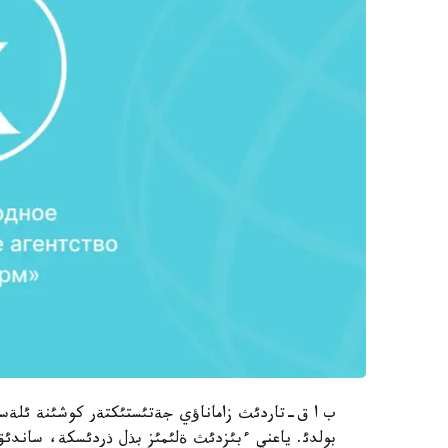
بولدئ. ياعني ءبئزدئث ةلئمئز بذل ذردئسكة، ساندئق ح