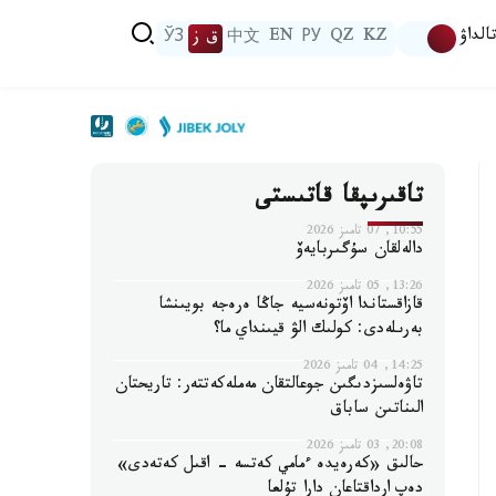
الداۋ
KZ
QZ
РУ
EN
中文
ق ز
ЎЗ
تاقىرىپقا قاتىستى
10:55, 07 تامىز 2026
دالەلقان سۇگىربايەۆ
13:26, 05 تامىز 2026
قازاقستاندا اۆتونەسيە جاڭا ەرەجە بويىنشا
بەرىلەدى: كولىك الۋ قيىنداي ما؟
14:25, 04 تامىز 2026
تاۋەلسىزدىگىن جوعالتقان مەملەكەتتەر: تاريحتان
الىناتىن ساباق
20:08, 03 تامىز 2026
حالىق «كەرەيدە ءمامي كەتسە - اقىل كەتەدى»
دەپ ارداقتاعان دارا تۇلعا