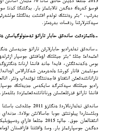
2015 جئلعا دةيئن حالئق س
قوسؤ كةرةك دةگةن تالابئمئز بار. بذگئنگئ كذنئ سول
بةرئپ، ءبئر رةتتئك تولةم اقئنئث بةلگئلئ مولشةرئ
سپةكترلارئنا رذقسات بةرةمئز.
-ةلئمئزدئث ساندئق حابار تاراتؤ تةحنولوگياسئن ةنگ
-ساندئق تةلةراديو حابارلارئن تاراتؤ جذيةسئن ةنگ
اعئمداعئ جئلئ ءبئز جيئلئك اؤماقتئق جوسپار ازئرلةؤ
بوس ةكةندئگئن، قايدا جانة قانشا ارنانئ ةنگئزؤگة 
سونئمةن قاتار كورشئ ةلدةرمةن شةكارالاس اؤدانداردا
تاراتاتئندئعئن انئقتاؤ قاجةتتئگئ تؤئنداپ وتئر. اتا
راديو جيئلئك سپةكترگة سايكةس جذيةلئك جوسپار جا
قانشا تاراتؤ قذرئلعئسئن ورناتاتئندئعئمئزدئ بئلةمئز.
وبلئستاردا پيلوتتئق جوبا جاسالاتئن بولادئ. مذنداي 
انئقتالعان جوق. جالپئ 2015 جئل