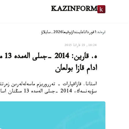
KAZINFORM
ترەند:
اقوردا
تاعايىنداۋ
وقيعا
2026-سايلاۋ
16:24, 23 قاراشا 2015
ادام قازا بولعان
استانا. قازاقپارات - تەرروريزم ماسەلەلەرىن زەرت
سۇيەنسەك، 2014 -جىلى الەمدە 13 مىڭنان اسا لاڭكەستىك شابۋىل ورىن العان.