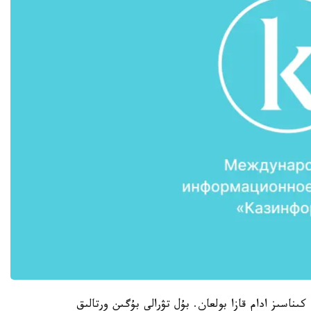
ردىڭ سالدارىنان 30 مىڭنان اسا كىناسىز ادام قازا بولعان. بۇل تۋرالى بۇگىن ورتالىق