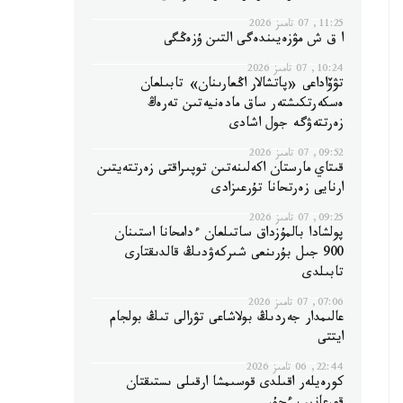
11:25, 07 تامىز 2026
ا ق ش مۋزەيىندەگى التىن ۇزەڭگى
10:24, 07 تامىز 2026
تۋۆاداعى «پاتشالار اڭعارىنان» تابىلعان
ەسكەرتكىشتەر ساق مادەنيەتىن تەرەڭ
زەرتتەۋگە جول اشادى
09:52, 07 تامىز 2026
قىتاي مارستان اكەلىنەتىن توپىراقتى زەرتتەيتىن
ارنايى زەرتحانا تۇرعىزادى
09:25, 07 تامىز 2026
پولشادا بالمۇزداق ساتىلعان ءدامحانا استىنان
900 جىل بۇرىنعى شىركەۋدىڭ قالدىقتارى
تابىلدى
07:06, 07 تامىز 2026
عالىمدار جەردىڭ بولاشاعى تۋرالى تىڭ بولجام
ايتتى
22:44, 06 تامىز 2026
كورەيلەر اقىلدى قوسىمشا ارقىلى ىستىقتان