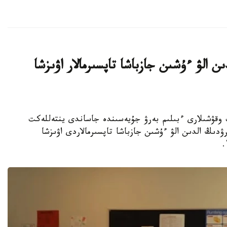
ن الۋ ءۇشىن جازباشا تاپسىرمالار اۋىزشا
جوعارى سىنىپ وقۋشىلارى ءبىلىم بەرۋ جۇيەسىندە جاساندى ينتەللەكت
ۋدىڭ الدىن الۋ ءۇشىن جازباشا تاپسىرمالاردى اۋىزشا