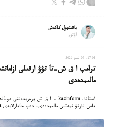
باقىتجول كاكەش
اۆتور
17:08, 07 تامىز 2026
ترامپ ا ق ش-تا تۋۋ ارقىلى ازاماتت
مالىمدەدى
استانا. kazinform - ا ق ش پرەزيدەن
باس تارتۋ نيەتىن مالىمدەدى، دەپ حابارلايدى Report.