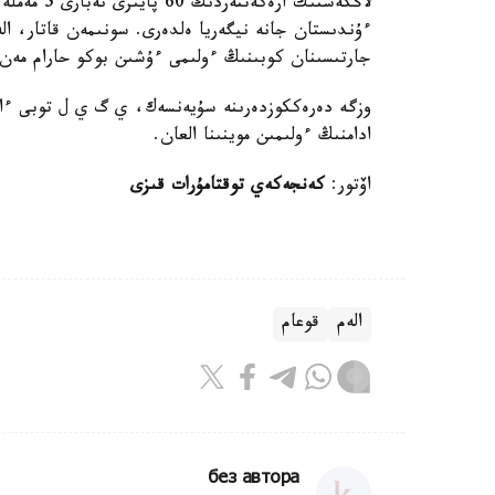
لاڭكەستىك 
ءۇندىستان جانە نيگەريا ەلدەرى. سونىمەن قاتار، الە
جارتىسىنان كوبىنىڭ ءولىمى ءۇشىن بوكو حارام مەن
ادامنىڭ ءولىمىن موينىنا العان.
اۆتور:
كەنجەكەي توقتامۇرات قىزى
الەم
قوعام
без автора