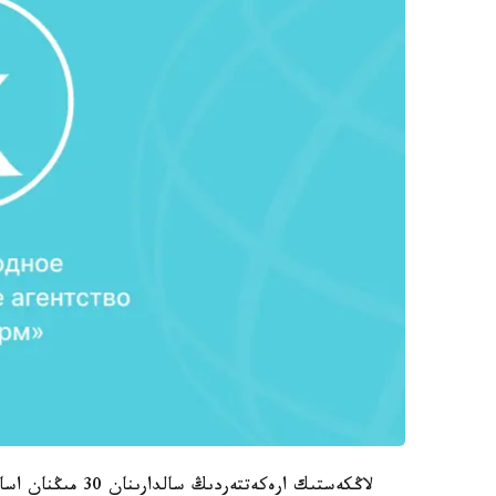
لاڭكەستىك ارەكەتتە