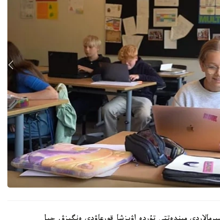
رمالاردى مىندەتتى تۇردە اۋىزشا قورعاۋدى ەنگىزۋ. جىل