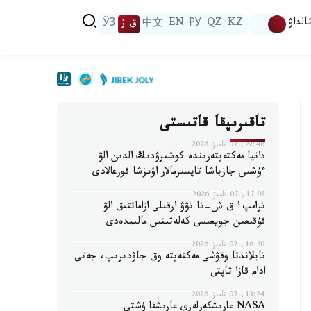
الداۋ
KZ
QZ
РУ
EN
中文
ق ز
ЎЗ
تاقىرىپقا قاتىستى
22:46, 07 تامىز 2026
دانيا مەكتەپتەرىندە كوشىرۋدىڭ الدىن الۋ
ءۇشىن جازباشا تاپسىرمالار اۋىزشا قورعالادى
17:08, 07 تامىز 2026
ترامپ ا ق ش-تا تۋۋ ارقىلى ازاماتتىق الۋ
قۇقىعىن جويعىسى كەلەتىنىن مالىمدەدى
16:30, 07 تامىز 2026
تايلاندتا وقۋشى مەكتەپتە وق جاۋدىرىپ، جەتى
ادام قازا تاپتى
13:24, 07 تامىز 2026
NASA عارىشكەرلەرى عارىشقا ۇشتى