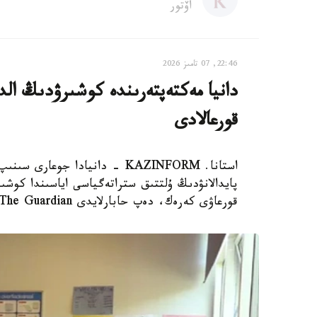
اۆتور
22:46, 07 تامىز 2026
دانيا مەكتەپتەرىندە كوشىرۋدىڭ الدى
قورعالادى
استانا. KAZINFORM - دانيادا 
پايدالانۋدىڭ ۇلتتىق ستراتەگياسى اياسىندا كوشىر
قورعاۋى كەرەك، دەپ حابارلايدى The Guardian.