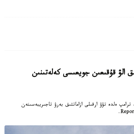
ىق الۋ قۇقىعىن جويعىسى كەلەتىنىن
تى دونالد ترامپ ەلدە تۋۋ ارقىلى ازاماتتىق بەرۋ تاجىريبەسىنەن