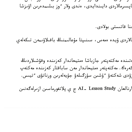
ىنداي تاپسىرمالاردى دايىندايدى، ەندى ولار ءوز بىلىمدەرىن اۋىزشا
الاردى ۇيدە ەمەس، سىنىپتا مۇعالىمنىڭ باقىلاۋىمەن تىكەلەي
ىندە مەكتەپتەر جازباشا ەمتيحاندار كەزىندە وقۋشىلاردىڭ
 كەرەك. مەكتەپتەر ەمتيحاندار مەن ساباقتار كەزىندە مەكتەپ
زۋدى شەكتەۋ ءۇشىن سۇزگىلەۋ جۇيەلەرىن ورناتۋى ءتيىس.
وسىعان دەيىن QyzPU ستۋدەنتتەرى پەداگوگتەرگە ارنالعان AI- Lesson Study ج ي پلاتفورماسىن ازىرلەگەنىن