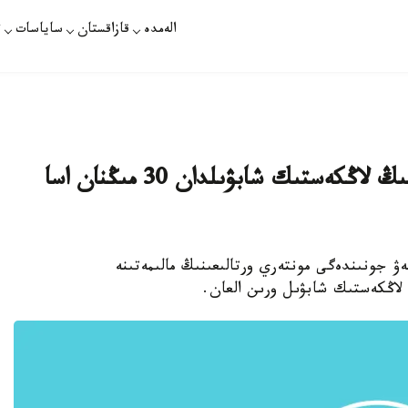
الەمدە
قازاقستان
ساياسات
ت
ە. قارين: 2014 -جىلى الەمدە 13 مىڭ لاڭكەستىك شابۋىلدان 30 مىڭنان اسا
تەۋ جونىندەگى مونتەري ورتالىعىنىڭ مالىمەتىنە