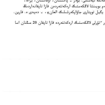
ارەكەتتەردىڭ 60 پايىزى نەبارى 5 مەملەكەتكە تيەسىلى. بۇلار - پاكىستان، اۋعانستان، يراك،
م بويىنشا لاڭكەستىك ارەكەتتەردەن قازا تاپقانداردىڭ
 يگيل توپتارى جاۋاپكەرشىلىك العان»، - دەيدى ە. قارين.
وزگە دەرەككوزدەرىنە سۇيەنسەك، ي گ ي ل توبى ءار ءتۇرلى لاڭكەستىك ارەكەتتەردە قازا تاپقان 20 مىڭنان اسا