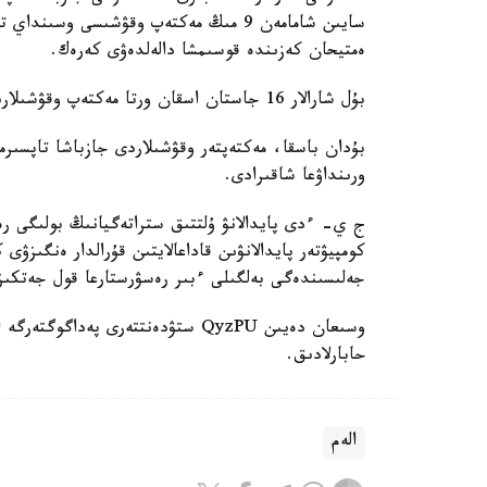
سايىن شامامەن 9 مىڭ مەكتەپ وقۋشىسى وس
ەمتيحان كەزىندە قوسىمشا دالەلدەۋى كەرەك.
بۇل شارالار 16 جاستان اسقان ورتا مەكتەپ وقۋشىلارىنا قاتىستى بولادى.
بۇدان باسقا، مەكتەپتەر وقۋشىلاردى جازباشا تاپسىرم
ورىنداۋعا شاقىرادى.
ج ي- ءدى پايدالانۋ ۇلتتىق ستراتەگيانىڭ بولىگى رەت
كومپيۋتەر پايدالانۋىن قاداعالايتىن قۇرالدار ەنگىزۋى
جەلىسىندەگى بەلگىلى ءبىر رەسۋرستارعا قول جەتكى
حابارلادىق.
الەم