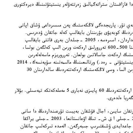
ا قازاقستان ستراتەگيالىق زەرتتەۋلەر ينستيتۋتىنىڭ ديرەكتورى
مەي تۇر. پاريجدەگى لاڭكەستىك پەن مىسىرداعى ۇشاق اپاتى
ەردىڭ كوبەيۋى بۇرىننان بايقالىپ كەلە جاتقان ۇدەرىس.
جالپى، تەرروريزم اكتىلەرىنىڭ كوبەيۋى 2000 -جىلداردان، اسىرەسە، 2005 -جىلدان بەرى قاتتى بايقالىپ
كەلەدى. ەگەر، وسى ۋاقىتقا دەيىن الەم بويىنشا جىلىنا 500-600 تەررورلىق ارەكەت ورىن الىپ كەلگەن بولسا،
100 مىڭنان اسا لاڭكەستىك ارەكەت جاسالاتىن بولعان. تەرروريزم ماسەلەلەرىن
زەرتتەۋ جونىندەگى مونتەرەي(حالىقارالىق زەرتتەۋلەر ينستيتۋتى - رەد.) ورتالىعىنىڭ مالىمەتىنە سۇيەنسەك، 2014
-جىلى الەمدە 13 مىڭنان اسا لاڭكەستىك شابۋىل ورىن السا، وسى لاڭكەستىك ارەكەتتەردىڭ سالدارىنان 30
ونىڭ ايتۋىنشا، الەمدە تىركەلىپ جاتقان لاڭكەستىك ارەكەتتەردىڭ 60 پايىزى نەبارى 5 مەملەكەتكە تيەسىلى. بۇلار
ەريا ەلدەرى.
تقان سايىن، اجال قۇشقان بەيبىت تۇرعىنداردىڭ دا سانى
كوبەيىپ بارادى. ساراپشىلاردىڭ پايىمداۋىنشا، 2001 -جىلى ا ق ش- تىڭ اۋعانستانعا، 2003 -جىلى يراكقا
جاعدايدى ۋشىقتىرىپ جىبەرگەن. الەمدە تىركەلىپ جاتقان