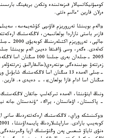
كوممۋنيكاتسيالار قىزمەتىندە وتكەن بريفينگ بارىسىند
ەرلان قارين ءمالىم ەتتى.
«الەم بويىنشا تەرروريزم قاۋىپى كۇشەيمەسە، سەيىل
قازىر باستى نازاردا بولعانىمەن، لاڭكەستىك ارەكەتت
2005 -جىلدان بەرى جىلىنا 
مىڭنان اسا ادام قازا بولعان»، - دەيدى ە. قارين.
- پاكىستان، اۋعانستان، يراك، ءۇندىستان جانە نيگ
«وكىنىشكە وراي، لاڭكەستىك ارەكەتتەردىڭ سانى ار
ەنۋى تاياۋ شىعىس پەن وڭتۇستىك ازيا وڭىرىندەگى 