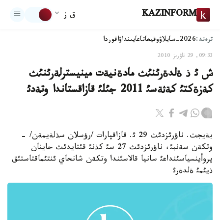
KAZINFORM
ق ز
ترەند:
2026-سايلاۋ
وقيعا
تاعايىنداۋ
اقوردا
09:33, 29 ناۋرىز 2010
ش ئ ذ ةلدةرئنئث مادةنيةت مينيسترلةرئنئث
كةزةكتئ كةثةسئ 2011 جئلئ قازاقستاندا وتةدئ
بةيجث. ناؤرئزدئث 29 ئ. قازاقپارات /رؤسلان سذلةيمةن/ -
وتكةن سةنبئ، ناؤرئزدئث 27 سئ كذنئ قئتايدئث حاينان
پروأينسياسئنداعئ سانيا قالاسئندا وتكةن شانحاي ئنتئماقتاستئق
ذيئمئ ةلدةرئ