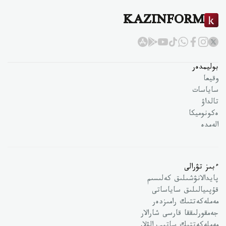
KAZINFORM
بوليمدەر
وقيعا
ساياسات
تالداۋ
ەكونوميكا
الەمدە
ءبىز تۋرالى
پايدالانۋشىلىق كەلىسىم
قۇپىيالىلىق ساياساتى
مەملەكەتتىك رامىزدەر
جەمقورلىققا قارسى شارالار