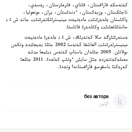
كةثةسكة قازاقستان، قئتاي، قئرعئزستان، رةسةي،
تاجئكستان، وزبةكستان، ءذندئستان، يران، موثعوليا،
پاكئستان ةلدةرئنئث مادةنيةت مينيسترلئكتةرئنئث جانة ش ئ ذ
حاتشئلئعئنئث وكئلدةرئ قاتئستئ
ةستةرئثئزگة سالا كةتةيئك، ش ئ ذ ةلدةرئ مادةنيةت
مينيسترلةرئنئث العاشقئ كةثةسئ 2002 جئلئ بةيجئثدة وتكةن
بولاتئن. 2005 جئلدان باستاپ كةثةس ذيئمعا مذشة
مةملةكةتتةردة جئل سايئن ءوتئپ كةلةدئ. 2011 جئلعئ
كةزةكتئ باسقوسؤ قازاقستاندا وتةدئ.
без автора
اۆتور