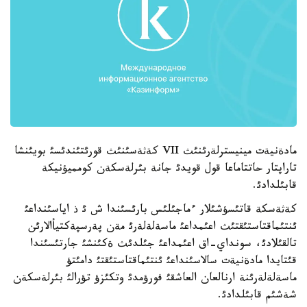
مادةنيةت مينيسترلةرئنئث VII كةثةسئنئث قورئتئندئسئ بويئنشا
تاراپتار حاتتاماعا قول قويدئ جانة بئرلةسكةن كومميؤنيكة
قابئلدادئ.
كةثةسكة قاتئسؤشئلار ءماجئلئس بارئسئندا ش ئ ذ اياسئنداعئ
ئنتئماقتاستئقتئث اعئمداعئ ماسةلةلةرئ مةن پةرسپةكتيأالارئن
تالقئلادئ، سونداي-اق اعئمداعئ جئلدئث ةكئنشئ جارتئسئندا
قئتايدا مادةنيةت سالاسئنداعئ ئنتئماقتاستئقتئ دامئتؤ
ماسةلةلةرئنة ارنالعان العاشقئ فورؤمدئ وتكئزؤ تؤرالئ بئرلةسكةن
شةشئم قابئلدادئ.