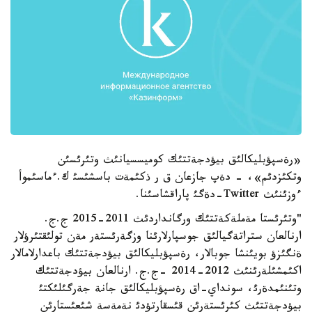
«رةسپؤبليكالئق بيؤدجةتتئك كوميسسيانئث وتئرئسئن
وتكئزدئم»، - دةپ جازعان ق ر ذكئمةت باسشئسئ ك.ءماسئموأ
ءوزئنئث Twitter-دةگئ پاراقشاسئنا.
"وتئرئستا مةملةكةتتئك ورگانداردئث 2011-2015 ج.ج.
ارنالعان ستراتةگيالئق جوسپارلارئنا وزگةرئستةر مةن تولئقتئرؤلار
ةنگئزؤ بويئنشا جوبالار، رةسپؤبليكالئق بيؤدجةتتئك باعدارلامالار
اكئمشئلةرئنئث 2012-2014 -ج.ج. ارنالعان بيؤدجةتتئك
وتئنئمدةرئ، سونداي-اق رةسپؤبليكالئق جانة جةرگئلئكتئ
بيؤدجةتتئث كئرئستةرئن قئسقارتؤدئ نةمةسة شئعئستارئن