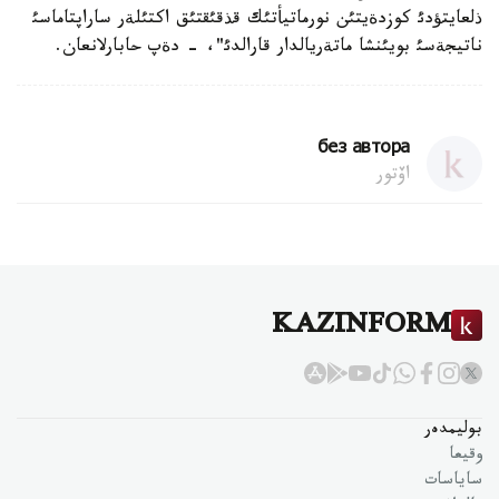
ذلعايتؤدئ كوزدةيتئن نورماتيأتئك قذقئقتئق اكتئلةر ساراپتاماسئ
ناتيجةسئ بويئنشا ماتةريالدار قارالدئ"، - دةپ حابارلانعان.
без автора
اۆتور
KAZINFORM
بوليمدەر
وقيعا
ساياسات