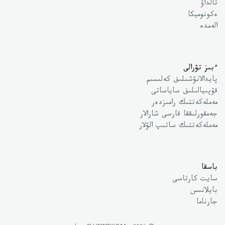
تالداۋ
ەكونوميكا
الەمدە
ءبىز تۋرالى
پايدالانۋشىلىق كەلىسىم
قۇپىيالىلىق ساياساتى
مەملەكەتتىك رامىزدەر
جەمقورلىققا قارسى شارالار
مەملەكەتتىك ساتىپ الۋلار
باسقا
سايت كارتاسى
بايلانىس
جارناما