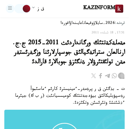
KAZINFORM
ق ز
ترەند:
2026-سايلاۋ
وقيعا
تاعايىنداۋ
اقوردا
17:51, 18 شىلدە 2011
مةملةكةتتئك ورگانداردئث 2011-2015 ج.ج.
ارنالعان ستراتةگيالئق جوسپارلارئنا وزگةرئستةر
مةن تولئقتئرؤلار ةنگئزؤ جوبالارئ قارالدئ
ت - بذگئن ق ر پرةمةر-ءمينيسترئ كارئم ءماسئموأ
رةسپؤبليكالئق بيؤدجةتتئك كوميسسيانئث (ر ب ك) جيئرما
ءذشئنشئ وتئرئسئن وتكئزدئ.