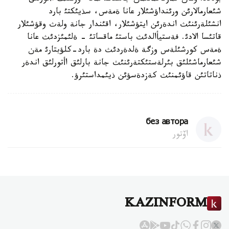
شئعارمالارئن ورئنداؤشئلار عانا ةمةس، سذيئكتئ بارد
انشئلةرئنئث اندةرئن ايتؤشئلار، اقئندار جانة ولةث وقؤشئلار
قاتئسا الادئ. فةستيأالدئث باستئ ماقساتئ - ةلئمئزدئث عانا
ةمةس كورشئلةس وزگة ةلدةردئث دة بارد-كلؤبتارئ مةن
شئعارماشئلئق بئرلةستئكتةرئنئث جانة بارلئق اأتورلئق اندةر
ذناتاتئن قاؤئمنئث كةزدةسؤئن ذيئمداستئرؤ.
без автора
اۆتور
KAZINFORM