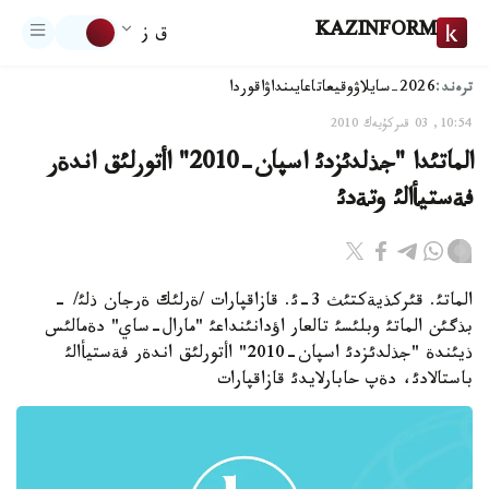
KAZINFORM
ق ز
ترەند:
2026-سايلاۋ
وقيعا
تاعايىنداۋ
اقوردا
10:54, 03 قىركۇيەك 2010
الماتئدا "جذلدئزدئ اسپان-2010" اأتورلئق اندةر
فةستيأالئ وتةدئ
الماتئ. قئركذيةكتئث 3-ئ. قازاقپارات /ةرلئك ةرجان ذلئ/ -
بذگئن الماتئ وبلئسئ تالعار اؤدانئنداعئ "مارال-ساي" دةمالئس
ذيئندة "جذلدئزدئ اسپان-2010" اأتورلئق اندةر فةستيأالئ
باستالادئ، دةپ حابارلايدئ قازاقپارات