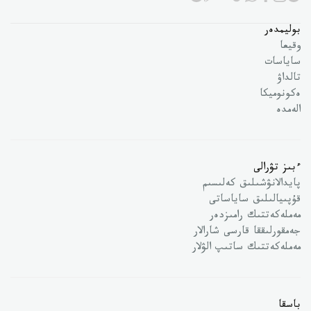
بوليمدەر
وقيعا
ساياسات
تالداۋ
ەكونوميكا
الەمدە
ءبىز تۋرالى
پايدالانۋشىلىق كەلىسىم
قۇپىيالىلىق ساياساتى
مەملەكەتتىك رامىزدەر
جەمقورلىققا قارسى شارالار
مەملەكەتتىك ساتىپ الۋلار
باسقا