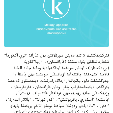
قئركذيةكتئث 5 ئنة دةيئن سوزئلاتئن بذل شارانئ "تري اككوردا"
شئعارماشئلئق بئرلةستئگئ (قازاقستان)، "ارچا"كلؤبئ
(وزبةكستان)، اؤعان سوعئسئ ارداگةرلةرئ وداعئ جانة الماتئ
قالاسئ اكئمدئگئ جانئنداعئ اؤعانستان سوعئسئ مةن باسقا دا
جةرگئلئكتئ داؤ-جاثجالدار ارداگةرلةرئنئث ذيلةستئرؤ كةثةسئ
بئرئگئپ ذيئمداستئرئپ وتئر. وعان قازاقستان، قئرعئزستان،
وزبةكستان جانة رةسةيدةن قوناقتار قاتئسپاق. فةستيأال
اياسئندا "اسكةري-پاتريوتتئق"، "كذز تؤرالئ"، "بالالار اندةرئ"،
"اقئن"، "مانةرلةپ وقؤشئ" سياقتئ توعئز اتالئم بويئنشا بايقاؤ
بولادئ. وعان كةز-كةلگةن جاستاعئ تةك ءوزئنئث اأتورلئق