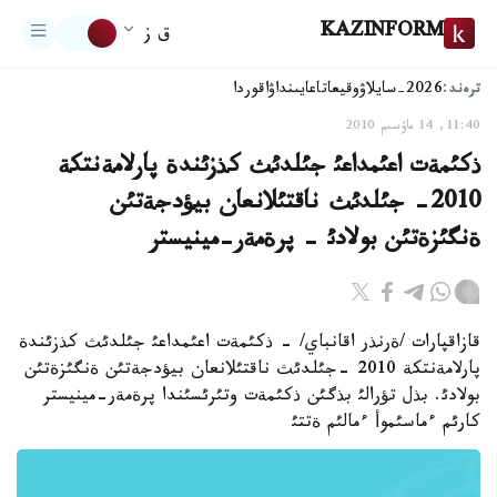
KAZINFORM
ق ز
ترەند:
2026-سايلاۋ
وقيعا
تاعايىنداۋ
اقوردا
11:40, 14 ماۋسىم 2010
ذكئمةت اعئمداعئ جئلدئث كذزئندة پارلامةنتكة
2010- جئلدئث ناقتئلانعان بيؤدجةتئن
ةنگئزةتئن بولادئ - پرةمةر-مينيستر
قازاقپارات /ةرنذر اقانباي/ - ذكئمةت اعئمداعئ جئلدئث كذزئندة
پارلامةنتكة 2010 -جئلدئث ناقتئلانعان بيؤدجةتئن ةنگئزةتئن
بولادئ. بذل تؤرالئ بذگئن ذكئمةت وتئرئسئندا پرةمةر-مينيستر
كارئم ءماسئموأ ءمالئم ةتتئ