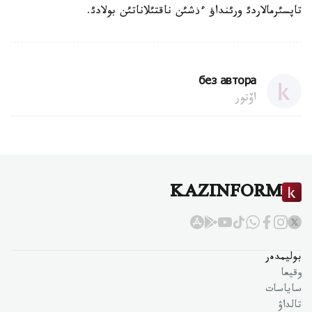
تاپسئرمالاردئ ورئنداؤ ءذشئن ناقتئلاناتئن بولادئ.
без автора
اۆتور
KAZINFORM
بوليمدەر
وقيعا
ساياسات
تالداۋ