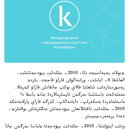
«بولات بةيداحمةت ذلئ، 2010- جئلدئث بيؤدجةتئنئث،
العاشقئ 6- ايئنئث، ورئندالؤئن قاراؤ قاجةت. بئزدة
رةسؤرستاردئث شئعئنئ قالاي بولئپ جاتقانئن قاراؤ كةرةك.
مةملةكةت باسشئسئ بةرگةن تاپسئرمالاردئ جانة باسقا دا
ماسةلةلةردئ ةسكةرئپ، دايئندالئپ، كذزگة قاراي پارلامةنتكة
2010- جئلدئث ناقتئلانعان بيؤدجةتئن ةنگئزةتئن بولامئز»،
دةدئ پرةمةر-مينيستر.
ونئث ايتؤئنشا، 2010- جئلدئث بيؤدجةتئ ةلباسئ بةرگةن جاثا