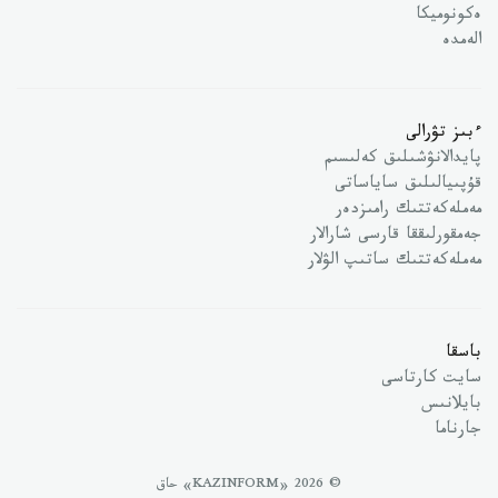
ەكونوميكا
الەمدە
ءبىز تۋرالى
پايدالانۋشىلىق كەلىسىم
قۇپىيالىلىق ساياساتى
مەملەكەتتىك رامىزدەر
جەمقورلىققا قارسى شارالار
مەملەكەتتىك ساتىپ الۋلار
باسقا
سايت كارتاسى
بايلانىس
جارناما
© 2026 «KAZINFORM» حاق