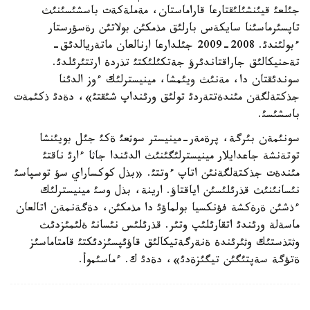
جئلعئ قيئنشئلئقتارعا قاراماستان، مةملةكةت باسشئسئنئث
تاپسئرماسئنا سايكةس بارلئق مذمكئن بولاتئن رةسؤرستار
ءبولئندئ. 2008-2009 جئلدارعا ارنالعان ماتةريالدئق-
تةحنيكالئق جاراقتاندئرؤ جةتكئلئكتئ تذردة ارتتئرئلدئ.
سوندئقتان دا، مةنئث ويئمشا، مينيسترلئك ءوز الدئنا
جذكتةلگةن مئندةتتةردئ تولئق ورئنداپ شئقتئ»، دةدئ ذكئمةت
باسشئسئ.
سونئمةن بئرگة، پرةمةر-مينيستر سوثعئ ةكئ جئل بويئنشا
توتةنشة جاعدايلار مينيسترلئگئنئث الدئندا جاثا ءارئ ناقتئ
مئندةت جذكتةلگةنئن اتاپ ءوتتئ. «بذل كوكساراي سؤ توسپاسئ
نئسانئنئث قذرئلئسئن اياقتاؤ. ارينة، بذل وسئ مينيسترلئك
ءذشئن ةرةكشة فؤنكسيا بولماؤئ دا مذمكئن، دةگةنمةن اتالعان
ماسةلة ورئندئ اتقارئلئپ وتئر. قذرئلئس نئسانئ ةلئمئزدئث
وثتذستئك وثئرئندة ةنةرگةتيكالئق قاؤئپسئزدئكتئ قامتاماسئز
ةتؤگة سةپتئگئن تيگئزةدئ»، دةدئ ك. ءماسئموأ.