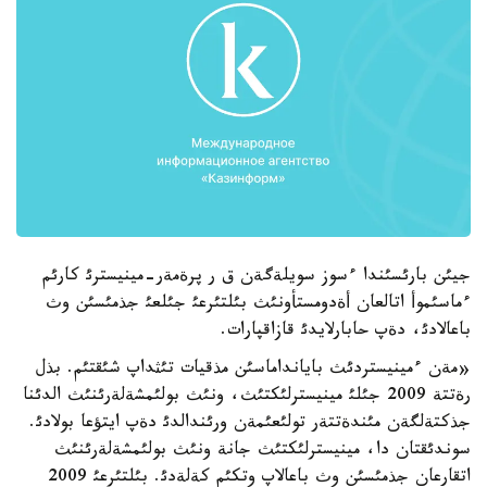
جيئن بارئسئندا ءسوز سويلةگةن ق ر پرةمةر-مينيسترئ كارئم
ءماسئموأ اتالعان أةدومستأونئث بئلتئرعئ جئلعئ جذمئسئن وث
باعالادئ، دةپ حابارلايدئ قازاقپارات.
«مةن ءمينيستردئث بايانداماسئن مذقيات تئثداپ شئقتئم. بذل
رةتتة 2009 جئلئ مينيسترلئكتئث، ونئث بولئمشةلةرئنئث الدئنا
جذكتةلگةن مئندةتتةر تولئعئمةن ورئندالدئ دةپ ايتؤعا بولادئ.
سوندئقتان دا، مينيسترلئكتئث جانة ونئث بولئمشةلةرئنئث
اتقارعان جذمئسئن وث باعالاپ وتكئم كةلةدئ. بئلتئرعئ 2009