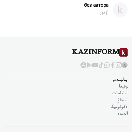
без автора
اۆتور
KAZINFORM
بوليمدەر
وقيعا
ساياسات
تالداۋ
ەكونوميكا
الەمدە