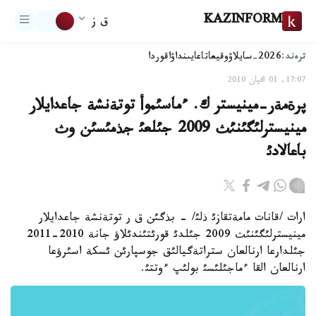
KAZINFORM
ق ز
ترەند:
2026-سايلاۋ
وقيعا
تاعايىنداۋ
اقوردا
17:07, 01 اقپان 2010
پرةمةر-مينيستر ك. ءماسئموأ توتةنشة جاعدايلار
مينيسترلئگئنئث 2009 جئلعئ جذمئسئن وث
باعالادئ
ارات /قانات مامةتقازئ ذلئ/ - بذگئن ق ر توتةنشة جاعدايلار
مينيسترلئگئنئث 2009 جئلدئ قورئتئندئلاؤ جانة 2010-2011
جئلدارعا ارنالعان ستراتةگيالئق جوسپارئن ئسكة اسئرؤعا
ارنالعان القا ءماجئلئسئ بولئپ ءوتتئ.