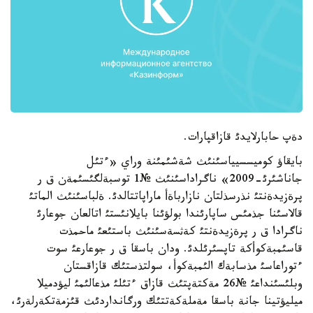
دةپ حابارلايدئ قازاقپارات.
بايقاؤ كوميسسيياسئنئث شةشئمئنة وراي «ءتئل
جاناشئرئ-2009» ناگراداسئنئث №1 توسبةلگئسئمةن ق ر
پرةزيدةنتئ نذرسذلتان نازارباةأ ماراپاتتالدئ. ةلباسئنئث الماتئ
قالاسئنا جذمئس ساپارئندا بولؤئنا بايلانئستئ اتالعان جوعارئ
ناگرادا ق ر پرةزيدةنتئ كةثسةسئنئث باستئعئ ماحمذت
قاسئمبةكوأكة تاپسئرئلدئ. ودان باسقا ق ر جوعارعئ سوت
ءتوراعاسئ مذسابةك الئمبةكوأ، سولتذستئك قازاقستان
وبلئسئنداعئ №26 مةكتةپتئث قازاق ءتئلئ مذعالئمئ ليؤدميلا
ميليؤتينا جانة باسقا مةملةكةتتئك ورگانداردئث قئزمةتكةرلةرئ،