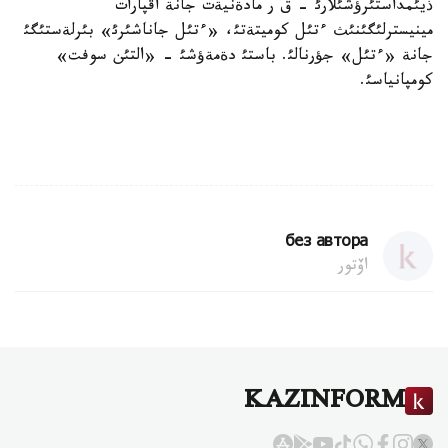
ذيئمداستئرؤشئلارئ - ق ر مادةنيةت جانة اقپارات
مينيسترلئگئنئث ءتئل كوميتةتئ، «ءتئل جاناشئرئ» بئرلةستئگئ
جانة «ءتئل» جؤرنالئ. باستئ دةمةؤشئ - «التئن سوفت»
كومپانياسئ.
без автора
اۆتور
KAZINFORM