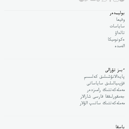
بوليمدەر
وقيعا
ساياسات
تالداۋ
ەكونوميكا
الەمدە
ءبىز تۋرالى
پايدالانۋشىلىق كەلىسىم
قۇپىيالىلىق ساياساتى
مەملەكەتتىك رامىزدەر
جەمقورلىققا قارسى شارالار
مەملەكەتتىك ساتىپ الۋلار
باسقا