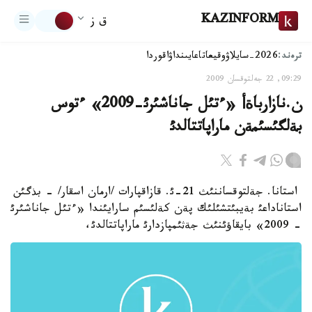
KAZINFORM
ق ز
ترەند:
2026-سايلاۋ
وقيعا
تاعايىنداۋ
اقوردا
09:29, 22 جەلتوقسان 2009
ن.نازارباةأ «ءتئل جاناشئرئ-2009» ءتوس
بةلگئسئمةن ماراپاتتالدئ
استانا. جةلتوقساننئث 21-ئ. قازاقپارات /ارمان اسقار/ - بذگئن
استاناداعئ بةيبئتشئلئك پةن كةلئسئم سارايئندا «ءتئل جاناشئرئ
- 2009» بايقاؤئنئث جةثئمپازدارئ ماراپاتتالدئ،