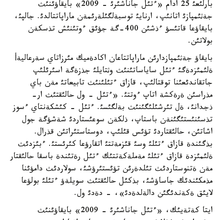
بارلئعئ 25 ادام «ءتئل جاناشئرئ - 2009» بايقاؤئنئث
جةثئمپازئ اتانئپ، ارنايئ توسبةلگئلةرئمةن ماراپاتتالدئ. جالپئ،
بايقاؤعا قاتئسؤ ءذشئن 400-گة جؤئق ءوتئنئش تذسكةن
بولاتئن.
بايقاؤ جةثئمپازدارئن ماراپاتتاعان اكادةميك مئرزاتاي سةرعاليةأ
ةلئمئزدةگئ ءتئل ساياساتئنئث وثتايلئ جذزةگة اسئرئلئپ
جاتقاندئعئنا توقتالئپ، قازاق ءتئلئنئث تابيعاتئ مةن باي
مذراسئن ةرةكشة اتاپ ءوتتئ. «ءتئل - ول حالئقتئث ار-
ذجدانئ، ةل تئرشئلئگئنئث بةلگئسئ. ءتئل - كئشكةنتاي ءسوز
تذسئنئستئگئنةن باستاپ، ذلكةن سوعئستاردئ شةشؤگة جول
اشاتئن، حالئقتاردئ تؤئس قئلئپ، دوستاستئراتئن قذرال.
بذگئندة قازاق ءتئلئ وسئ قئزمةتتئ اتقارؤعا كئرئستئ. ءبئزدئث
ةلئمئزدة قازاق ءتئلئ مةملةكةتتئك ءتئل رةتئندة باسقا حالئقتار
مةن ةتنوستاردئث تئلدةرئن تؤئستئرؤشئ، سولاردئث دامؤئنا
مذمكئندئك جاساؤشئ، بذكئل حالئقتئث سويلةؤ ءتئلئ بولؤعا
لايئق ةكةندئگئن دالةلدةدئ»، - دةدئ ول.
ايتا كةتةيئك، «ءتئل جاناشئرئ - 2009» بايقاؤئنئث