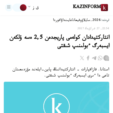
KAZINFORM
ق ز
ترەند:
2026-سايلاۋ
وقيعا
تاعايىنداۋ
اقوردا
22:54, 27 قىركۇيەك 2017
انتاركتيدادان كولەمى پاريجدەن 2,5 ەسە ۇلكەن
ايسبەرگ ءبولىنىپ شىقتى
استانا. قازاقپارات - انتاركتيدانىڭ پاين-ايلەند مۇزدىعىنان
تاعى دا ءىرى ايسبەرگ ءبولىنىپ شىقتى.