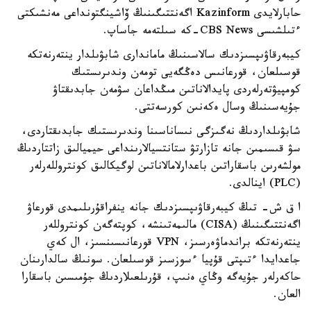
حابارلايدى Kazinform اگەنتتىگىنىڭ ۆاشينگتونداعى مەنشىكتى
ءتىلشىسى CBS News-كە سىلتەمە جاساپ.
كيبەرقاۋىپسىزدىك سالاسىنىڭ ماماندارى شابۋىلدار ينتەرنەتكە
قوسىلعان، قورعانىس دەڭگەيى تومەن وندىرىستىك
كومپيۋتەرلەردى پايدالاناتىن مىڭداعان سۋمەن جابدىقتاۋ
جۇيەسىنىڭ وسال ەكەنىن كورسەتتى.
شابۋىلداردىڭ نەگىزگى نىساناسىنا وندىرىستىك جابدىقتاردى،
سۋ قىسىمىن جانە تازارتۋ ستانتسيالارىنداعى حيميالىق زاتتاردىڭ
مولشەرىن باسقاراتىن باعدارلامالاناتىن لوگيكالىق كونتروللەرلەر
(PLC) اينالدى.
ا ق ش- تىڭ كيبەرقاۋىپسىزدىك جانە ينفراقۇرىلىمدى قورعاۋ
اگەنتتىگىنىڭ (CISA) مالىمەتىنشە، كوپتەگەن كونتروللەر
ينتەرنەتكە براندماۋەرسىز، VPN قورعانىسىنسىز، ال كەي
جاعدايدا ءتىپتى قۇپيا ءسوزسىز قوسىلعان. سونىڭ سالدارىنان
حاكەرلەر جۇيەگە وڭاي ەنىپ، قۇرىلعىلاردىڭ جۇمىسىن باسقارا
العان.