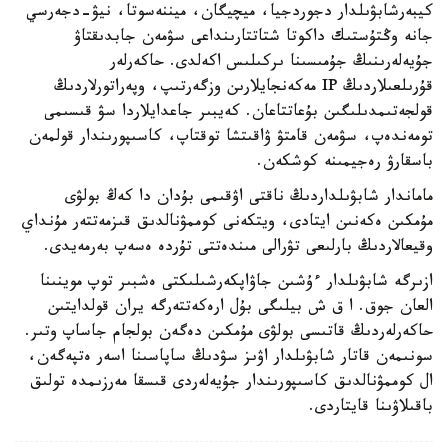
كيبەرشابۋىلدار دجوردجيا، ميچيگان، ميننەسوتا، نيۋ-دجەرسي
جانە وڭتۇستىك داكوتا شتاتتارىنداعى سۋمەن جابدىقتاۋ
جۇيەلەرىنىڭ جۇمىسىنا ىركىلىس اكەلدى. حاكەرلەر
قۇرىلعىلاردىڭ IP مەكەنجايلارىن وزگەرتىپ، وپەراتورلاردىڭ
قولجەتىمدىلىگىن بۇعاتتاعان. كەيبىر جاعدايلاردا سۋ قىسىمى
تومەندەپ، سۋمەن قامتۋ ۋاقىتشا توقتاپ، كاسىپورىندار قولمەن
باسقارۋ رەجيمىنە كوشكەن.
ماماندار شابۋىلداردىڭ ناقتى اۋقىمى بۇدان دا كەڭ بولۋى
مۇمكىن ەكەنىن ايتادى، ويتكەنى كوممۋنالدىق قىزمەتتەر مۇنداي
وقيعالاردىڭ بارلىعى تۋرالى مىندەتتى تۇردە ەسەپ بەرمەيدى.
ازىرگە شابۋىلدار ءۇشىن جاۋاپكەرشىلىكتى ەشبىر توپ موينىنا
العان جوق. ا ق ش بيلىگى بۇل ارەكەتتەرگە يران قولدايتىن
حاكەرلەردىڭ قاتىسى بولۋى مۇمكىن دەگەن بولجام جاساپ وتىر.
سونىمەن قاتار شابۋىلدار اۋىز سۋدىڭ ساپاسىنا اسەر ەتپەگەن،
ال كوممۋنالدىق كاسىپورىندار جۇيەلەردى قىسقا مەرزىمدە تولىق
باقىلاۋىنا قايتاردى.