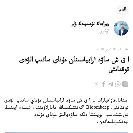
الەم
ريزابەك نۇسىپبەك ۇلى
اۆتور
10:42, 08 تامىز 2026
ا ق ش ساۋد ارابياسىنان مۇناي ساتىپ الۋدى
توقتاتتى
استانا.قازاقپارات - ا ق ش ساۋد ارابياسىنان مۇناي ساتىپ الۋدى
توقتاتتى. Bloomberg اگەنتتىگىنىڭ حابارلاۋىنشا، شىلدە ايىنىڭ
قورىتىندىسى بويىنشا ەلگە ساۋديالىق مۇناي مۇلدە
جەتكىزىلمەگەن.