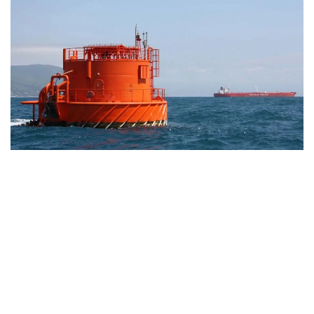
Фото: Kazinform
بۇعان ۆاشينگتون مەن تەگەران اراسىنداعى شيەلەنىس، ورمۋز
بۇعازىنىڭ جابىلۋى جانە مۇناي نىساندارىنىڭ ءبۇلىنۋى سەبەپ
بولعان. سونىمەن قاتار ا ق ش ءوز مۇنايىن كوبىرەك وڭدەي
باستاپ، ۆەنەسۋەلادان مۇناي يمپورتىن ارتتىردى. ساراپشىلاردىڭ
بولجامىنا قاراعاندا، تامىز ايىندا ساۋد ارابياسىنان جەتكىزىلەتىن
مۇناي كولەمى قايتا قالپىنا كەلىپ، تاۋلىگىنە 300 مىڭ باررەلگە
دەيىن جەتۋى مۇمكىن.