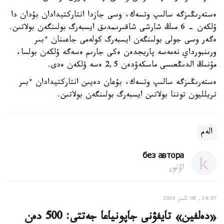
ەستەرىڭىزگە سالىپ وتسەك، وسى جازدا انتاركتيدادان بۇدان دا
ۇلكەن - 6 مىڭ شارشى شاقىرىمدىق ايسبەرگ بولىنگەن بولاتىن.
ەگەر وسى جولى بولىنگەن ايسبەرگ كولەمى جاعىنان ءبىر
ورىنبورداي نەمەسە پاريجدەن ەكى جارىم ەسەگە ۇلكەن بولسا،
مۇنىڭ الدىڭعىسى ماسكەۋدەن 2,5 ەسە ۇلكەن ەدى.
ەستەرىڭىزگە سالىپ وتسەك، بۇعان دەيىن انتاركتيدادان ءبىر
تريلليون توننا بولاتىن ايسبەرگ بولىنگەن بولاتىن.
الەم
без автора
اۆتور
14:07, 08 تامىز 2026
«دەلفين» تايفۋنى جاپونياعا جەتتى: 500 دەن