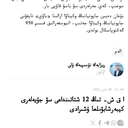
سوعىپ، كەي جەرلەردى سۋ باسۋ قاۋپى بار.
بۇعان دەيىن جاپونيانىڭ وكيناۆا ارالىنا «باۆي» تايفۋنى
جاپونيانىڭ وكيناۆا جەتىپ، اتموسفەرالىق قىسىم 950
گەكتوپاسكال بولدى.
الەم
ريزابەك نۇسىپبەك ۇلى
اۆتور
11:40, 08 تامىز 2026
ا ق ش- تىڭ 12 شتاتىنداعى سۋ جۇيەلەرى
كيبەرشابۋىلعا ۇشىرادى