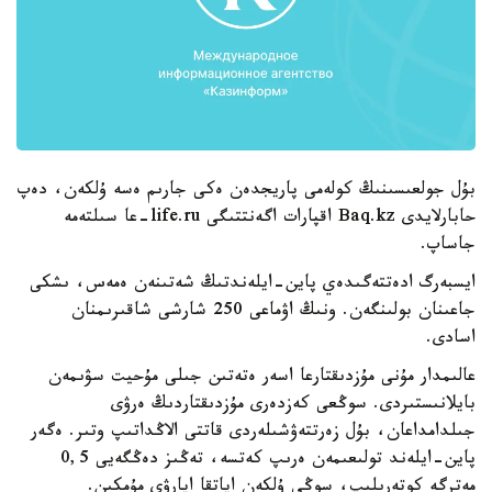
بۇل جولعىسىنىڭ كولەمى پاريجدەن ەكى جارىم ەسە ۇلكەن، دەپ
حابارلايدى Baq.kz اقپارات اگەنتتىگى life.ru-عا سىلتەمە
جاساپ.
ايسبەرگ ادەتتەگىدەي پاين-ايلەندتىڭ شەتىنەن ەمەس، ىشكى
جاعىنان بولىنگەن. ونىڭ اۋماعى 250 شارشى شاقىرىمنان
اسادى.
عالىمدار مۇنى مۇزدىقتارعا اسەر ەتەتىن جىلى مۇحيت سۋىمەن
بايلانىستىردى. سوڭعى كەزدەرى مۇزدىقتاردىڭ ەرۋى
جىلدامداعان، بۇل زەرتتەۋشىلەردى قاتتى الاڭداتىپ وتىر. ەگەر
پاين-ايلەند تولىعىمەن ەرىپ كەتسە، تەڭىز دەڭگەيى 0,5
مەترگە كوتەرىلىپ، سوڭى ۇلكەن اپاتقا اپارۋى مۇمكىن.