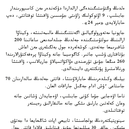
ەلدىڭ وڭتۇستىگىندەگى ارالداردا دۇكەندەر مەن كاسىپورىندار
جابىلىپ، 9 اۆتوكولىك زاۋىتى جۇمىسىن ۋاقىتشا توقتاتتى، دەپ
حابارلايدى «مير 24».
جاپونيا مەتەورولوگيالىق اگەنتتىگىنىڭ مالىمەتىنشە، وكيناۆا
ارالىنىڭ سولتۇستىگىندە جەلدىڭ جىلدامدىعى ساعاتىنا 200
شاقىرىمعا جەتەدى. كوشەلەردە جول بەلگىلەرى مەن اعاش
بۇتاقتارى ۇشىپ جاتىر. كاگوسيما جانە وكيناۆا پرەفەكتۋرالارىندا
260 مىڭعا جۋىق تۇرعىندى ەۆاكۋاتسيالاۋ جاريالانىپ، ۋاقىتشا
ورنالاستىرۋ پۋنكتتەرى دايىندالدى.
بيلىك وكىلدەرىنىڭ حابارلاۋىنشا، قاتتى جەلدىڭ سالدارىنان 70
جاستاعى ءۇش ادام جەڭىل جاراقات العان.
ناحا اۋەجايى جۇما كۇنى جابىلىپ، اۋەجايدان ۇشاتىن جانە
وعان كەلەتىن بارلىق ىشكى جانە حالىقارالىق رەيستەر
توقتاتىلدى.
سينوپتيكتەردىڭ بولجامىنشا، تابيعي اپات شاڭحايعا دا جەتۋى
مۇمكىن. حالقى 30 ميلليونعا جۋىق قىتايلىق قالادا قاتتى جەل