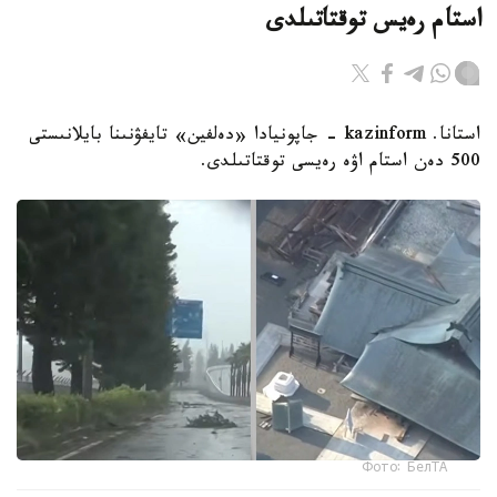
استام رەيس توقتاتىلدى
استانا. kazinform - جاپونيادا «دەلفين» تايفۋنىنا بايلانىستى
500 دەن استام اۋە رەيسى توقتاتىلدى.
Фото: БелТА