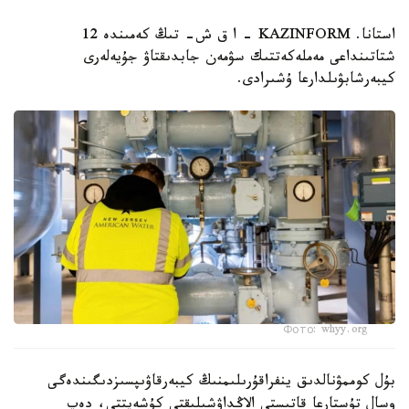
استانا. KAZINFORM – ا ق ش- تىڭ كەمىندە 12
شتاتىنداعى مەملەكەتتىك سۋمەن جابدىقتاۋ جۇيەلەرى
كيبەرشابۋىلدارعا ۇشىرادى.
Фото: whyy.org
بۇل كوممۋنالدىق ينفراقۇرىلىمنىڭ كيبەرقاۋىپسىزدىگىندەگى
وسال تۇستارعا قاتىستى الاڭداۋشىلىقتى كۇشەيتتى، دەپ