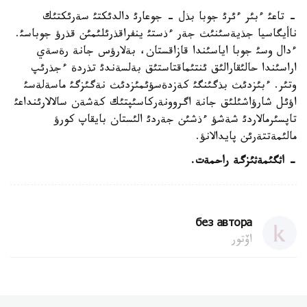
- تاعئ ءبئر ءئرئ جوبا بذل - جوعارئ دالدئكتئ سةرئكتئك
ناأيگاسيا جذيةسئنئث جةر ءذستئ ينفراقذرئلئمئن قذرؤ جوباسئ.
ءدال وسئ جوبا اياسئندا قازاقستان، بةلارؤس جانة رةسةي
اراسئندا حالئقارالئق ئنتئماقتاستئق بةلسةندئ تذردة ءجذرئپ
وتئر. ءبئزدئث بذگئنگئ كةزدةسؤئمئزدئث نةگئزگئ ماسةلةسئ
اؤئل شارؤاشئلئق جانة اگروونةركاسئپتئك كةشةن سالالارئنداعئ
تاپسئرمالاردئ شةشؤ ءذشئن جةردئ الئستان بايقاپ كورؤ
مالئمةتتةرئن پايدالانؤ.
- اثگئمةثئزگة راحمةت.
без автора
اۆتور