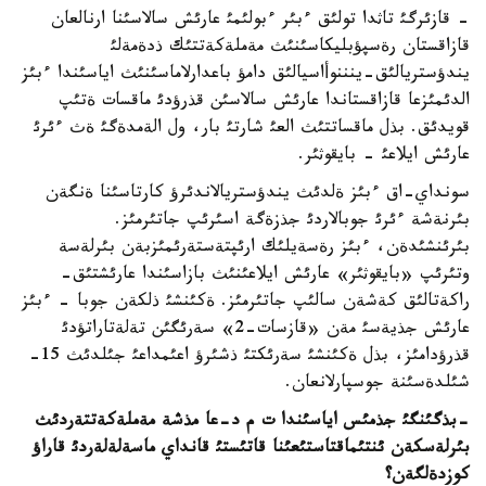
- قازئرگئ تاثدا تولئق ءبئر ءبولئمئ عارئش سالاسئنا ارنالعان
قازاقستان رةسپؤبليكاسئنئث مةملةكةتتئك ذدةمةلئ
يندؤستريالئق-ينننوأاسيالئق دامؤ باعدارلاماسئنئث اياسئندا ءبئز
الدئمئزعا قازاقستاندا عارئش سالاسئن قذرؤدئ ماقسات ةتئپ
قويدئق. بذل ماقساتتئث العئ شارتئ بار، ول الةمدةگئ ةث ءئرئ
عارئش ايلاعئ - بايقوثئر.
سونداي-اق ءبئز ةلدئث يندؤستريالاندئرؤ كارتاسئنا ةنگةن
بئرنةشة ءئرئ جوبالاردئ جذزةگة اسئرئپ جاتئرمئز.
بئرئنشئدةن، ءبئز رةسةيلئك ارئپتةستةرئمئزبةن بئرلةسة
وتئرئپ «بايقوثئر» عارئش ايلاعئنئث بازاسئندا عارئشتئق-
راكةتالئق كةشةن سالئپ جاتئرمئز. ةكئنشئ ذلكةن جوبا - ءبئز
عارئش جذيةسئ مةن «قازسات-2» سةرئگئن تةلةتاراتؤدئ
قذرؤدامئز، بذل ةكئنشئ سةرئكتئ ذشئرؤ اعئمداعئ جئلدئث 15-
شئلدةسئنة جوسپارلانعان.
-بذگئنگئ جذمئس اياسئندا ت م د-عا مذشة مةملةكةتتةردئث
بئرلةسكةن ئنتئماقتاستئعئنا قاتئستئ قانداي ماسةلةلةردئ قاراؤ
كوزدةلگةن؟