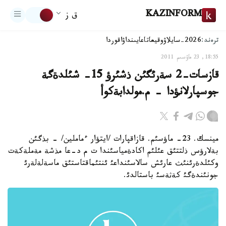
KAZINFORM
ق ز
ترەند:
2026-سايلاۋ
وقيعا
تاعايىنداۋ
اقوردا
18:55, 23 ماۋسىم 2011
قازسات-2 سةرئگئن ذشئرؤ 15- شئلدةگة
جوسپارلانؤدا - م.مولدابةكوأ
مينسك. 23- ماؤسئم. قازاقپارات /ايتؤار ءماملين/ - بذگئن
بةلارؤس ذلتتئق عئلئم اكادةمياسئندا ت م د-عا مذشة مةملةكةت
وكئلدةرئنئث عارئش سالاسئنداعئ ئنتئماقتاستئق ماسةلةلةرئ
جونئندةگئ كةثةسئ باستالدئ.