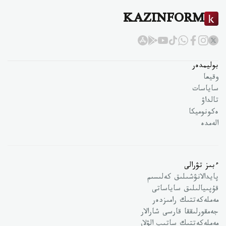
KAZINFORM
بوليمدەر
وقيعا
ساياسات
تالداۋ
ەكونوميكا
الەمدە
ءبىز تۋرالى
پايدالانۋشىلىق كەلىسىم
قۇپىيالىلىق ساياساتى
مەملەكەتتىك رامىزدەر
جەمقورلىققا قارسى شارالار
مەملەكەتتىك ساتىپ الۋلار