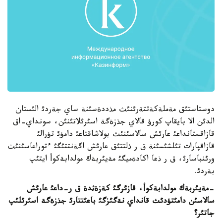
دوستاستئق مةملةكةتتةرئنئث مذددةسئنة ساي جةردئ الئستان
الدئن الا بايقاپ كورؤ قالاي جذزةگة اسئرئلاتئنئن، سونداي-اق
قازاقستانداعئ عارئش سالاسئنئث بولاشاقتاعئ دامؤئ تؤرالئ
قازاقپارات تئلشئسئنة ق ر ذلتتئق عارئش اگةنتتئگئ ءتوراعاسئنئث
ورئنباسارئ، ق ر ذعا اكادةميگئ مةيئربةك مولدابةكوأ ايتئپ
بةردئ.
-مةيئربةك مولدابةكوأ، قازئرگئ كةزةثدة ق ر-داعئ عارئش
سالاسئن دامئتؤدئث قانداي نةگئزگئ باعئتتارئ جذزةگة اسئرئلئپ
جاتئر؟