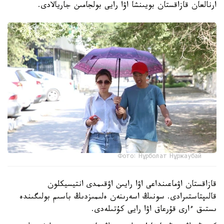
ارنالعان قازاقستان بويىنشا اۋا رايى بولجامىن جاريالادى.
Фото: Нұрболат Нұржаубай
قازاقستان اۋماعىنداعى اۋا رايىن اۋقىمدى انتيسيكلون
قالىپتاستىرادى. سونىڭ اسەرىنەن ەلىمىزدىڭ باسىم بولىگىندە
ىستىق ءارى قۇرعاق اۋا رايى كۇتىلەدى.