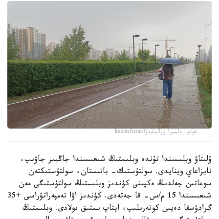
فوتو: ەلميرا ورالبايەۆا/kazinform
ۇلىتاۋ وبلىسىندا تۇندە وبلىستىڭ شىعىسىندا جاڭبىر جاۋىپ،
نايزاعاي وينايدى. سولتۇستىك- باتىستان، سولتۇستىكتەن
سوعاتىن جەلدىڭ ەكپىنى كۇندىز وبلىستىڭ سولتۇستىگى مەن
شىعىسىندا 15 م/س- قا جەتەدى. كۇندىز اۋا تەمپەراتۋراسى +35
گرادۋسقا دەيىن كوتەرىلىپ، اپتاپ ىستىق بولادى. وبلىستىڭ