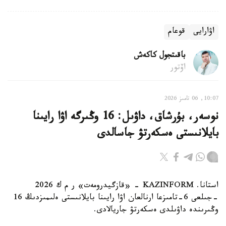
اۋارايى
قوعام
باقىتجول كاكەش
اۆتور
10:07, 06 تامىز 2026
نوسەر، بۇرشاق، داۋىل: 16 وڭىرگە اۋا رايىنا
بايلانىستى ەسكەرتۋ جاسالدى
استانا. KAZINFORM - «قازگيدرومەت» ر م ك 2026
-جىلعى 6-تامىزعا ارنالعان اۋا رايىنا بايلانىستى ەلىمىزدىڭ 16
وڭىرىندە داۋىلدى ەسكەرتۋ جاريالادى.