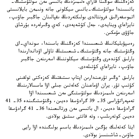
كەزەڭنىڭ سوڭىنا قاراي ەلىمىزدىڭ باتىسى مەن سولتۇستىك-
باتىسىندا سولتۇستىك-باتىس سيكلونى جانە ونىمەن بايلانىستى
اتموسفەرالىق فرونتالدى بولىكتەردىڭ ىقپالىنان جاڭبىر جاۋىپ،
نايزاعاي وينايدى، جەل كۇشەيەدى، كەي وڭىرلەردە بۇرشاق
جاۋۋى مۇمكىن.
رەسپۋبليكانىڭ شىعىسىندا كەزەڭنىڭ باسىندا، سونداي-اق
وڭتۇستىك جانە وڭتۇستىك-شىعىستىڭ تاۋلى اۋداندارىندا
بارلىق كۇندەرى وڭتۇستىك سيكلوننىڭ اسەرىنەن جاڭبىر
جاۋىپ، نايزاعاي كۇتىلەدى.
بارلىق ءوڭىر تۇرعىندارىن اپتاپ ىستىقتىڭ كەزەكتى تولقىنى
كۇتىپ تۇر. يران اۋماعىنان كەلەتىن جىلى اۋا ماسسالارىنىڭ
اسەرىنەن ەلىمىزدىڭ سولتۇستىگى مەن شىعىسىندا اۋا
تەمپەراتۋراسى 35- 39 گرادۋسقا دەيىن، وڭتۇستىگىندە 35- 41
گرادۋسقا دەيىن، ال باتىسى مەن ورتالىعىندا 36- 41 گرادۋسقا
دەيىن كوتەرىلىپ، وتە قاتتى ىستىق بولادى.
ايتا كەتەلىك بۇگىن ەلىمىزدىڭ باسىم بولىگىندە اۋا رايى
جاۋىن-شاشىنسىز بولادى.