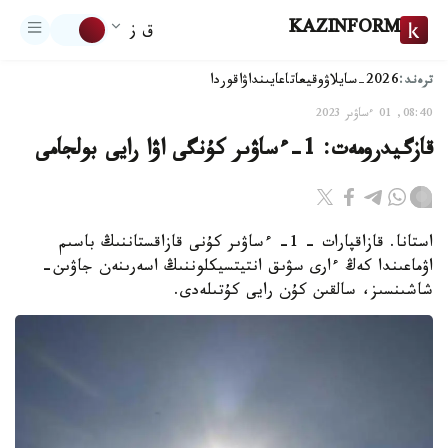
KAZINFORM
ق ز
ترەند:
2026-سايلاۋ
وقيعا
تاعايىنداۋ
اقوردا
08:40, 01 ءساۋىر 2023
قازگيدرومەت: 1-ءساۋىر كۇنگى اۋا رايى بولجامى
استانا. قازاقپارات – 1- ءساۋىر كۇنى قازاقستاننىڭ باسىم
اۋماعىندا كەڭ ءارى سۋىق انتيتسيكلوننىڭ اسەرىنەن جاۋىن-
شاشىنسىز، سالقىن كۇن رايى كۇتىلەدى.