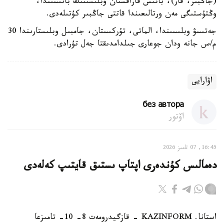
(جاڭبىر، قار)، باتىس قازاقستان وبلىسىنىڭ باتىسىندا،
وڭتۇستىگى مەن ورتالىعىندا قاتتى جاڭبىر كۇتىلەدى.
جەتىسۋ وبلىسىندا، الماتى، تۇركىستان، جامبىل وبلىستارىندا 30
م/س جانە ودان جوعارى جىلدامدىقتا جەل تۇرادى.
اۋارايى
без автора
اۆتور
16:45, 07 تامىز 2026
دەمالىس كۇندەرى اپتاپ ىستىق قايتىپ كەلەدى
استانا. KAZINFORM - قازگيدرومەت 8- 10- تامىزعا