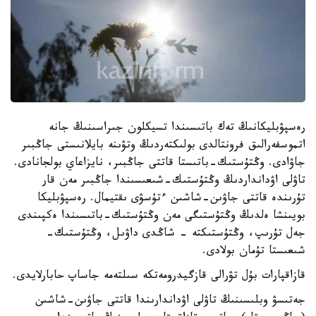
رەسپۋبليكانىڭ تەك باتىسىندا تسيكلون جىراسىنىڭ جانە
اتموسفەرالىق فرونتالدى بولىكتەردىڭ وتۋىنە بايلانىستى جاڭبىر
جاۋادى. وڭتۇستىك-باتىستا قاتتى جاڭبىر، نايزاعاي بولجانادى.
تاۋلى اۋدانداردىڭ وڭتۇستىك-شىعىسىندا جاڭبىر مەن قار
تۇرىندە قاتتى جاۋىن-شاشىن ءتۇسۋى ىقتيمال. رەسپۋبليكا
بويىنشا ەلدىڭ وڭتۇستىگى مەن وڭتۇستىك-باتىسىندا ەكپىندى
جەل تۇرىپ، وڭتۇستىكتە - شاڭدى داۋىل، وڭتۇستىك-
شىعىستا تۇمان بولادى.
قازاقپارات بۇل تۋرالى قازگيدرومەتكە سىلتەمە جاساپ حابارلايدى.
جەتىسۋ وبلىسىنىڭ تاۋلى اۋداندارىندا قاتتى جاۋىن-شاشىن