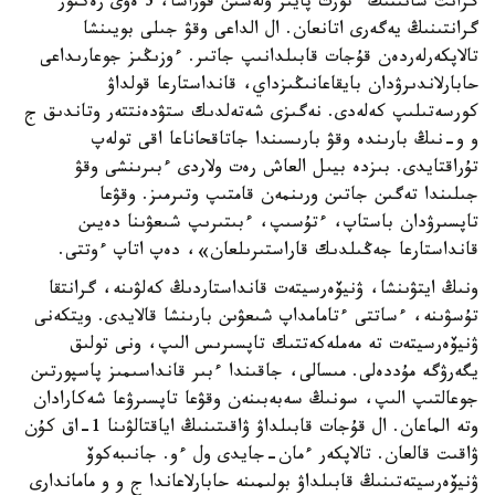
گرانت سانىنىڭ ءتورت پايىز ۇلەسىن قۇراسا، 3 ەۋى رەكتور
گرانتىنىڭ يەگەرى اتانعان. ال الداعى وقۋ جىلى بويىنشا
تالاپكەرلەردەن قۇجات قابىلدانىپ جاتىر. ءوزىڭىز جوعارىداعى
حابارلاندىرۋدان بايقاعانىڭىزداي، قانداستارعا قولداۋ
كورسەتىلىپ كەلەدى. نەگىزى شەتەلدىك ستۋدەنتتەر وتاندىق ج
و و-نىڭ بارىندە وقۋ بارىسىندا جاتاقحاناعا اقى تولەپ
تۇراقتايدى. بىزدە بيىل العاش رەت ولاردى ءبىرىنشى وقۋ
جىلىندا تەگىن جاتىن ورىنمەن قامتىپ وتىرمىز. وقۋعا
تاپسىرۋدان باستاپ، ءتۇسىپ، ءبىتىرىپ شىعۋىنا دەيىن
قانداستارعا جەڭىلدىك قاراستىرىلعان»، دەپ اتاپ ءوتتى.
ونىڭ ايتۋىنشا، ۋنيۆەرسيتەت قانداستاردىڭ كەلۋىنە، گرانتقا
تۇسۋىنە، ءساتتى ءتامامداپ شىعۋىن بارىنشا قالايدى. ويتكەنى
ۋنيۆەرسيتەت تە مەملەكەتتىك تاپسىرىس الىپ، ونى تولىق
يگەرۋگە مۇددەلى. مىسالى، جاقىندا ءبىر قانداسىمىز پاسپورتىن
جوعالتىپ الىپ، سونىڭ سەبەبىنەن وقۋعا تاپسىرۋعا شەكارادان
وتە الماعان. ال قۇجات قابىلداۋ ۋاقىتىنىڭ اياقتالۋىنا 1-اق كۇن
ۋاقىت قالعان. تالاپكەر ءمان-جايدى ول ءو. جانىبەكوۆ
ۋنيۆەرسيتەتىنىڭ قابىلداۋ بولىمىنە حابارلاعاندا ج و و ماماندارى