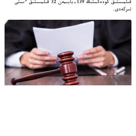
قىلمىستىق كودەكستىڭ 139-بابىمەن 32 قىلمىستىق ءىستى
تىركەدى.
Фото: Norma.uz
مۇنداي قىلمىس ءۇشىن 600 ساعاتقا دەيىن قوعامدىق جۇمىسقا
تارتۋ نەمەسە ەكى جىلعا دەيىن باس بوستاندىعىن شەكتەۋ
جازاسى كوزدەلگەن. ول بولماسا سول مەرزىمگە باس