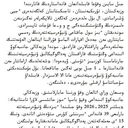
جىل سايىن وقۋعا قابىلدانعان قانداستاردىڭ قاتارىندا
وزبەكستان، تۇرىكمەنستان، تاجىكستاننان كەلگەندەرى ءجيى
ۇشىراسادى. ال بۇل ەلدەردەن كەلگەن تالاپكەرلەر نەگىزىنەن
ەلىمىزدىڭ وڭتۇستىگىندەگى ج و و-عا قۇجات تاپسىرادى.
سوندىقتان ءبىز سول جاقتاعى ۋنيۆەرسيتەتتەردىڭ رەسمي
سايتتارى مەن جەدەل اقپارات الماسۋ قۇرالىنا اينالعان الەۋمەتتىك
جەلىلەردەگى پاراقشالارىن قارادىق. سوندا وزبەكالى جانىبەكوۆ
اتىنداعى وڭتۇستىك قازاقستان پەداگوگيكالىق ۋنيۆەرسيتەتىنىڭ
جارناماسىنا كوزىمىز ءتۇستى. ۆيدەودا: «شەتەلدىك ازاماتتار مەن
قانداستارعا - 1 جىل بويى تەگىن جاتاقحانا. بۇل مۇمكىندىكتى
جانىبەكوۆ ۋنيۆەرسيتەتىنەن عانا الا الاسىزدار. قابىلداۋ
سۇحباتتاسۋ ارقىلى جۇرەدى»، دەلىنگەن.
وسىعان وراي اتالعان وقۋ ورنىنا حابارلاستىق. وزبەكالى
جانىبەكوۆ اتىنداعى وقپۋ باسپا ءسوز حاتشىسى لاۋرا تاستانبەك:
«بىلتىر 2025-2026 وقۋ جىلىندا ءبىزدىڭ ۋنيۆەرسيتەتتە
بارلىعى 39 قانداس ءبىرىنشى كۋرس ستۋدەنتى اتاندى. ونىڭ
15 ءى مەملەكەتتەن پەداگوگيكالىق ماماندىقتارعا بولىنگەن