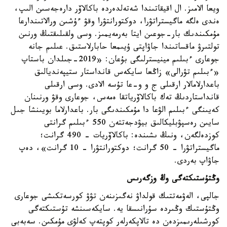
ويعا الامىز. ال اقيقاتىندا شەتەلدەردە باكالاۆر دارەجەسىن الىپ،
ەندى ەلگە ماگيستراتۋرا، دوكتورانتۋرا وقۋ ءۇشىن ورالاتىندارعا
مۇمكىندىك بار-جوعىن ايتا بەرمەيمىز. وسى ولقىلىقتىڭ ورنىن
تولتىرۋ ماقساتىندا جاۋاپتى ۇيىمعا حابارلاستىق. عىلىم جانە
جوعارى ءبىلىم مينيسترلىگى بۇعان: «2019-جىلدان باستاپ
«ءبىلىم تۋرالى» زاڭعا سايكەس قانداستار ستيپەنديالىق
باعدارلامالار ارقىلى ج و و-عا تۇسە الادى. وسى ارقىلى
قانداستاردىڭ تەك باكالاۆرياتقا ەمەس، جوعارى وقۋ ورنىنان
كەيىنگى ءبىلىم الۋعا دا مۇمكىندىگى بار. باعدارلاما بويىنشا جىل
سايىن رەسپۋبليكالىق بيۋدجەتتەن 550 ءبىلىم گرانتى
كوزدەلگەن، ونىڭ ىشىندە: باكالاۆريات - 490 گرانت؛
ماگيستراتۋرا - 50 گرانت؛ دوكتورانتۋرا - 10 گرانت»، دەپ
جاۋاپ بەردى.
وڭتۇستىكتەگى وڭ وزگەرىس
جالپى، الەۋمەتتىك قولداۋ نەگىزىنەن تۋۋ كورسەتكىشى جوعارى
وڭتۇستىك وڭىردە سۇرانىسقا يە. سايكەسىنشە تۇستىكتەگى
كورشىلەرىمىزدەن دە تالاپكەرلەر كوپتەپ كەلۋى مۇمكىن. سەبەبى