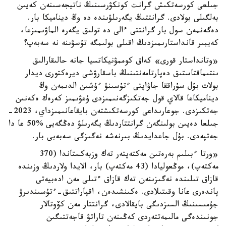
جىلعى كورسەتكىش گرانت كونكۋرسىنىڭ ناتيجەسىنەن كەيىن
بەلگىلى بولادى. گرانتتىڭ يگەرىلۋىندە دە وڭ ديناميكا بار.
دەگەنمەن سول بار گرانتتى ءالى دە تولىق يگەرە الماۋىمىزعا،
كەيبىر قانداستارىمىزدىڭ اقىلى بولىمگە تۇسۋىنە نە سەبەپ؟
«وتانداستار قورى» كەاق كوممۋنيكاتسيا جانە حالىقارالىق
ىنتىماقتاستىق دەپارتامەنتىنىڭ باسقارۋشى ديرەكتورى ديدار
بولات بۇل سۇراققا جاۋاپتى ءتۇسىنۋ ءۇشىن الدىمەن وڭ
ديناميكاعا قالاي قول جەتكىزگەنىمىزدى ۇعۋىمىز كەرەك ەكەنىن
جەتكىزدى. جوعارىداعى كورسەتكىشتەن بايقاعانىمىزداي، 2023-
جىلعا دەيىن بولىنگەن گرانتتاردىڭ يگەرىلۋ دەڭگەيى %50 عا دا
جەتپەدى. بۇل جاعدايدىڭ بىرنەشە نەگىزگى سەبەبى بار.
«ورتا ءبىلىم بەرەتىن مەكتەپتەر تەك وزبەكستاندا (370
مەكتەپ)، موڭعوليادا (43 مەكتەپ) بار، الايدا ولاردىڭ وزىندە
قازاق تىلىندە نەگىزىنەن تەك قازاق ءتىلى مەن ادەبيەتى
پاندەرى عانا وقىتىلادى. ەكىنشىدەن، اقپاراتتىق-ءتۇسىندىرۋ
جۇمىسىنىڭ السىزدىگى بايقالادى، گرانتتار مەن كۆوتالار
جونىندەگى مالىمەتتەردى كەڭىنەن تاراتۋ قاجەتتىگىن