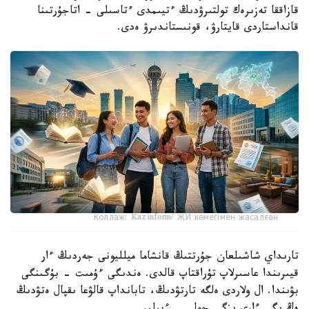
قازاققا تەزىرەك تولتىرۋدىڭ ءتيىمدى ءتاسىلى - اتاجۇرتىنا
قانداستاردى قايتارۋ، قونىستاندىرۋ ەدى.
Коллаж: Kazinform/ ЖИ көмегімен жасалған
تارىداي شاشىلعان جۇرتتىڭ قانشاما ميلليونى جەردىڭ ءار
قيىرىندا عاسىرلاپ تۇراقتاپ قالدى. ەندىگى ءۇمىت - بۇگىنگى
بۋىندا. ال ولاردى ەلگە تارتۋدىڭ، تابانداپ قالۋعا ىقپال ەتۋدىڭ