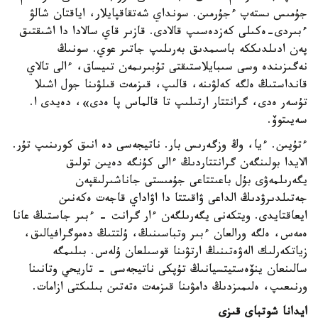
جۇمىس ىستەپ ءجۇرمىن. سونداي شەتقاقپايلار، اياقتان شالۋ
ءبىردى-ەكىلى كەزدەسىپ قالادى. قازىر قاي سالادا دا اشىقتىق
پەن ادىلدىككە باسىمدىق بەرىلىپ جاتىر عوي. سونىڭ
نەگىزىندە وسى سىبايلاستىقتى تۇبىرىمەن تىيساق، ءالى تالاي
قانداستىڭ ەلگە كەلۋىنە، قالىپ، قىزمەت قىلۋىنا جول اشىلا
تۇسەر ەدى، گرانتتار ارتىلىپ تا قالماس پا ەدى»، دەيدى ا.
سەيىتوۆ.
ءتۇيىن. ءيا، وڭ وزگەرىس بار. ناتيجەسى دە انىق كورىنىپ تۇر.
الايدا بولىنگەن گرانتتاردىڭ ءالى كۇنگە دەيىن تولىق
يگەرىلمەۋى بۇل باعىتتاعى جۇمىستى جاناشىرلىقپەن
جەتىلدىرۋدىڭ الداعى ۋاقىتتا دا اۋاداي قاجەت ەكەنىن
ايعاقتايدى. ويتكەنى يگەرىلگەن ءار گرانت - ءبىر جاستىڭ عانا
ەمەس، ەلگە ورالعان ءبىر وتباسىنىڭ، ۇلتتىڭ دەموگرافيالىق،
زياتكەرلىك الەۋەتىنىڭ ارتۋىنا قوسىلعان ۇلەس. بىلىمگە
سالىنعان ينۆەستيتسيانىڭ تۇپكى ناتيجەسى - تاريحي وتانىنا
ورنىعىپ، ەلىمىزدىڭ دامۋىنا قىزمەت ەتەتىن بىلىكتى ازامات.
ايدانا شوتباي قىزى