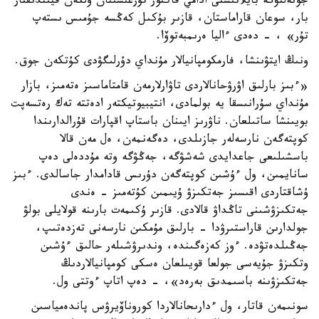
جونەلتۋگە بايلانىستى ادامي فاكتور تۇرعىسىنان ۇلكەن قيىندىقتار
بار، سوعان قاراماستان، قازىر بۇكىل كەڭسە جۇمىس ىستەپ
تۇر» ، - دەدى ءاليا ەرىمبەتوۆا.
ونىڭ ايتۋىنشا، فارمكومپانيالار مۇنداي دۇرلىگۋدى كۇتكەن جوق.
«ءبىز بارلىق اۋرۋحانالاردى تاۋارلارمەن قامتاماسىز ەتەمىز، بازار
مۇنداي سۇرانىسقا يە بولمادى، انتيبيوتيكتەر ادەتتە تەك رەتسەپت
بويىنشا ساتىلعان. ناۋرىز ايىنان باستاپ اقپارات قۇرالدارىندا
كوپتەگەن نارسەلەر جازىلدى، دەگەنمەن، ەل مەن قالا
باسشىلىعى جاعدايدى شەشۋگە، جەڭۋگە وتە مۇددەلى دەپ
سانايمىن، ول ءۇشىن كوپتەگەن دۇرىس قادامدار جاسالدى. ءبىز
ۇشاقتاردى اقىسىز جەتكىزۋ ۇيىمىن كۇتەمىز - ەندى
جەتكىزۋشىنى تاڭداۋ قالادى. قازىر ۇكىمەت بارىنە قولايلى بولۋ
جولدارىن قاراستىرۋدا - بارلىق مۇمكىن نارسەنى تەزدەتىپ،
جەڭىلدەتۋدە. ءوز كەزەگىندە، وندىرۋشىلەر حالىق ءۇشىن
وتكىزۋ جۇيەسى جولعا قويىلعان ەسكى كومپانيالاردىڭ
جەتكىزۋىنە باسىمدىق بەرەد»، - دەپ اتاپ ءوتتى ول.
سونىمەن قاتار، ول ءدارىحانالاردا كوروناۆيرۋس پاندەمياسىن