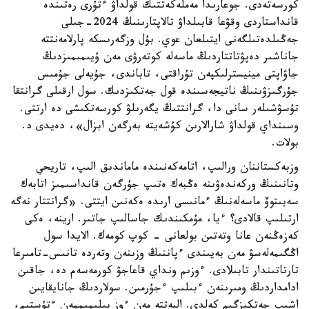
كورسەتەدى. جوعارىدا مەملەكەتتىك قولداۋ ءتۇرى رەتىندە
قانداستاردى وقۋعا قابىلداۋ تالاپتارىنىڭ 2024-جىلى
جەڭىلدەتىلگەنى ايتىلعان عوي. بۇل وزگەرىسكە پارلامەنتتە
جاناشىر دەپۋتاتتاردىڭ ماسەلە كوتەرۋى مەن ۇيىمىمىزدىڭ
جاۋاپتى مينيسترلىكپەن تۇراقتى، تاباندى، جۇيەلى جۇمىس
جۇرگىزۋىنىڭ ناتيجەسىندە قول جەتكىزدىك. سول ارقىلى گرانتقا
تۇسۋشىلەر سانى دا، گرانتتىڭ يگەرىلۋ كورسەتكىشى دە ارتتى.
وسىنداي قولداۋ شارالارىن كۇشەيتە بەرگەن ابزال»، دەيدى د.
بولات.
وزبەكستاننان ورالىپ، اتامەكەنىندە ماماندىق الىپ، تاريحي
وتانىنىڭ وركەندەۋىنە ەڭبەك ەتىپ جۇرگەن قانداسىمىز اتابەك
سەيىتوۆ ماسەلەنىڭ ءمانىسى ارىدە ەكەنىن ايتتى. «گرانتتار نەگە
ارتىلىپ قالادى؟ ءيا، مۇمكىندىك جاسالىپ جاتىر. ارينە، ەكى
كەزەڭنەن عانا وتەتىن بولعانى - كوپ كومەك. الايدا سول
اڭگىمەلەسۋ مەن بەيىندى ءپاننىڭ وزىنەن وتەردە تانىس-تامىرعا
تارتاتىندار تابىلادى. ءوزىم ونداي قاعاجۋ كورمەسەم دە، جاقىن
ادامداردىڭ ومىرىنەن ءبىلىپ ءجۇرمىن. سولاردىڭ جانايقايىن
اشىپ جەتكىزگىم كەلدى. البەتتە مەن ءوز بىلىمىممەن ءتۇستىم،