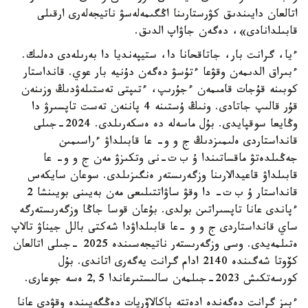
اتالعان دايىندىق كۋرستارىنا اڭگىمەلەسۋ ناتيجەلەرى ارقىلى
قابىلدانادى»، دەگەن جاۋاپ الدىق.
ءيا، گرانت بار، جاتاقحانا دا، ستيپەنديا دا بەرىلەدى دەلىك.
ءبىراق الدىمەن وقۋعا ءتۇسۋ دەگەن دۇنيە بار عوي. قانداستار
كوبىنە قۇجات قامىمەن ءجۇرىپ، ءتىپتى تەستىلەۋدىڭ وزىنەن
قۇر قالىپ جاتادى. ونىڭ ۇستىنە 4 پاننەن تەست تاپسىرۋ دا
وڭايعا سوقپايدى. بۇل ماسەلە دە ەسكەرىلدى. 2024-جىلى
قانداستاردى ەلىمىزدىڭ ج و و- عا قابىلداۋ ءراسىمىن
جەڭىلدەتۋ ماقساتىندا ۇ ب ت-نى وتكىزۋ مەن ج و و- عا
قابىلداۋ قاعيدالارىنا وزگەرىستەر ەنگىزىلدى. سوعان سايكەس
قانداستار ۇ ب ت- دا وقۋ ساۋاتتىلىعى مەن بەيىنى بويىنشا 2
ءپاندى عانا تاپسىراتىن بولدى. بۇعان قوسا جاڭا وزگەرىستەرگە
ساي قانداستاردى ج و و -عا قابىلداۋدا شەكتى بالل جيناۋ تالاپ
ەتىلمەيدى. وسى وزگەرىستەر ناتيجەسىندە 2025 -جىلى اتالعان
كۆوتا شەگىندە 2140 ادام گرانت يەگەرى اتاندى. بۇل
كورسەتكىش 2023-جىلمەن سالىستىرعاندا 2,5 ەسە جوعارى.
ءبىز گرانت دەگەندە ادەتتە باكالاۆريات دەڭگەيىندە وقۋدى عانا