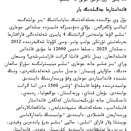
ەڭ يگى ءارى ىزگى جولى - ءبىلىم.
قانداستارعا جەڭىلدىك بار
بۇل وي بۇگىندە مەملەكەتتىك ساياساتتىڭ ءبىر بولشەگىنە
اينالىپ ۇلگەرگەن. بۇلاي دەۋىمىزگە ەلىمىزدە جىلداعى جوعارى
ءبىلىم الۋعا بولىنەتىن گرانتتىڭ 4 پايىزى شەتەلدەگى قازاقتارعا
بەرىلەتىنى تۇرتكى بولىپ وتىر. وسى كۆوتا شەڭبەرىندە 2012
-جىلدان 2025 -جىلعا دەيىن 12000 عا جۋىق قانداس
قابىلدانعان. بيىل ناقتى قانشا گرانت قاراستىرىلدى؟ وسىعان
وراي ءبىز عىلىم جانە جوعارى ءبىلىم مينيسترلىگىنە سۇراۋ سالعان
ەدىك، جاۋاپتى ۇيىمنان: «جىل سايىن شەتەلدىكتەردى، ونىڭ
ىشىندە قانداستاردى جوعارى وقۋ ورىندارىنىڭ دايىندىق
بولىمدەرىندە وقۋعا قابىلداۋ ءۇشىن 1500 دەن اسا گرانت
بولىنەدى. بۇعان قىتاي، وزبەكستان، موڭعوليا، رەسەي،
تاجىكستان جانە تۇرىكمەنستاننان كەلگەن قانداستار
قابىلدانىپ، مەملەكەتتىك ستيپەنديامەن، جاتاقحانالارداعى
ورىندارمەن قامتىلادى. دايىندىق ءبولىمىنىڭ باعدارلاماسى
بويىنشا ولار قازاق ءتىلىن، جالپى ءبىلىم بەرۋ پاندەرىن وقيدى،
ۇ ب ت-عا تولىققاندى دايىندىق كۋرسىنان وتەدى. قانداستار