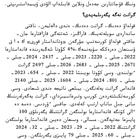
ونىڭ قۇجاتتارىن جەدەل ونلاين قابىلداپ الۋدى ۇيىمداستىرىپتى.
گرانت نەگە يگەرىلمەيدى؟
قولداۋ دەدىك، گرانت دەدىك، ەندى دالەلمەن، ناقتى
سانداردى سويلەتەيىك. قاراڭىز، شەتتەگى قازاقتارعا جان-
جاقتى قولداۋ كورسەتىپ جۇرگەن «وتانداستار قورى» ك ە ا ق
ۇسىنعان دەرەككە سۇيەنسەك،%4 كۆوتا شەڭبەرىندە قانداستارعا
2022-جىلى – 2220، 2023-جىلى – 2437، 2024-جىلى –
2671، 2025-جىلى – 2683، 2026-جىلى 2497 گرانت
ءبولىندى. وسى كۆوتا بويىنشا 2022 -جىلى – 654، 2023-
جىلى – 801، 2024-جىلى – 1604، 2025 -جىلى 2140
قانداس گرانت يەلەنگەن. بيىلعى ناتيجە ەندى شىعادى. وسى
كورسەتكىشتەردەن كورىپ وتىرعانىمىزداي، گرانت يەگەرلەرىنىڭ
سانى جىل ساناپ ارتىپ كەلەدى. جاقسى ءۇردىس. دەسە دە
ءالى كۇنگە قانداستارعا بولىنگەن گرانتتىڭ يگەرىلۋى 100
پايىزعا جەتپەگەن. مىسالى، وسىعان دەيىن قانداستارعا بولىنگەن
گرانتتىڭ 2022-جىلى – 29، 2023 -جىلى – 32، 2024
-جىلى – 60، 2025 -جىلى 79 پايىزى يگەرىلگەن. وسى