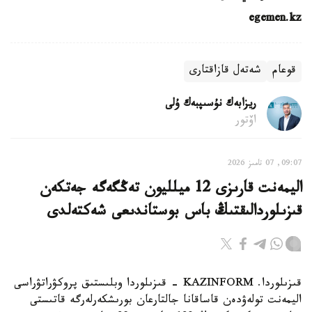
egemen.kz
قوعام
شەتەل قازاقتارى
ريزابەك نۇسىپبەك ۇلى
اۆتور
09:07, 07 تامىز 2026
اليمەنت قارىزى 12 ميلليون تەڭگەگە جەتكەن
قىزىلوردالىقتىڭ باس بوستاندىعى شەكتەلدى
قىزىلوردا. KAZINFORM - قىزىلوردا وبلىستىق پروكۋراتۋراسى
اليمەنت تولەۋدەن قاساقانا جالتارعان بورىشكەرلەرگە قاتىستى