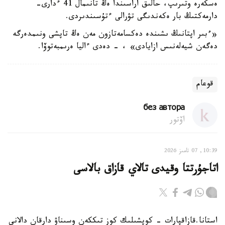
ەسكەرە وتىرىپ، حالىق اراسىندا ەڭ تانىمال 41 ءدارى-
دارمەكتىڭ بار ەكەندىگى تۋرالى ءتۇسىندىردى.
«ءبىر اپتانىڭ ىشىندە دەكسامەتازون مەن ەڭ تاپشى ونىمدەرگە
دەگەن شيەلەنىس ازايادى» ، - دەدى ءاليا ەرىمبەتوۆا.
قوعام
без автора
اۆتور
10:39, 07 تامىز 2026
اتاجۇرتتا وقيدى تالاي قازاق بالاسى
استانا.قازاقپارات - كوپشىلىك كوز تىككەن وسىناۋ دارقان دالانى