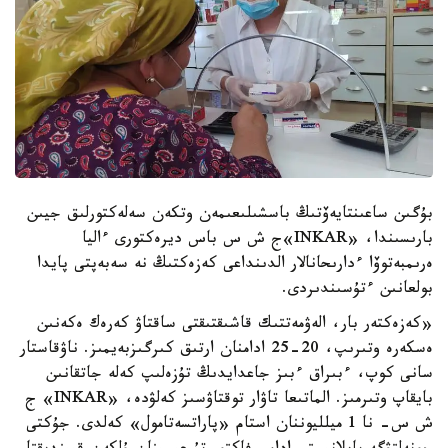
بۇگىن ساعىنتايەۆتىڭ باسشىلىعىمەن وتكەن سەلەكتورلىق جيىن
بارىسىندا، «INKAR»ج ش س باس ديرەكتورى ءاليا
ەرىمبەتوۆا ءدارىحانالار الدىنداعى كەزەكتىڭ نە سەبەپتى پايدا
بولعانىن ءتۇسىندىردى.
«كەزەكتەر بار، الەۋمەتتىك قاشىقتىقتى ساقتاۋ كەرەك ەكەنىن
ەسكەرە وتىرىپ، 20-25 ادامنان ارتىق كىرگىزبەيمىز. ناۋقاستار
سانى كوپ، ءبىراق ءبىز جاعدايدىڭ تۇزەلىپ كەلە جاتقانىن
بايقاپ وتىرمىز. الماتىعا تاۋار توقتاۋسىز كەلۋدە، «INKAR» ج
ش س- نا 1 ميلليوننان استام «پاراتسەتامول» كەلدى. جۇكتى