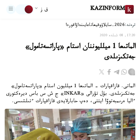
KAZINFORM
ق ز
ترەند:
2026-سايلاۋ
وقيعا
تاعايىنداۋ
اقوردا
17:20, 08 شىلدە 2020
الماتىعا 1 ميلليوننان استام «پاراتسەتامول»
جەتكىزىلدى
الماتى. قازاقپارات - الماتىعا 1 ميلليون استام «پاراتسەتامول»
جەتكىزىلدى. بۇل تۋرالى «INKAR» ج ش س باس ديرەكتورى
ءاليا ەرىمبەتوۆا ايتتى، دەپ حابارلايدى قازاقپارات ءتىلشىسى.