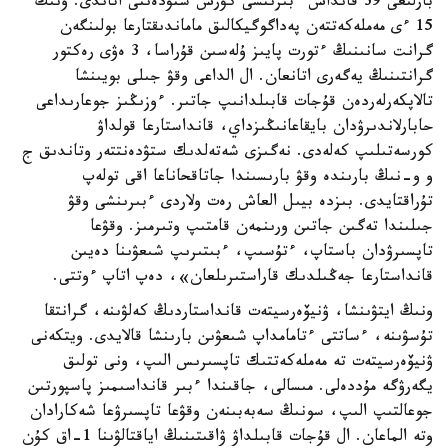
بارلىعى 39 قانداس ءبىرىنشى كۋرس ستۋدەنتى اتاندى. ونىڭ
15 ءى مەملەكەتتەن پەداگوگيكالىق ماماندىقتارعا بولىنگەن
گرانت سانىنىڭ ءتورت پايىز ۇلەسىن قۇراسا، 3 ەۋى رەكتور
گرانتىنىڭ يەگەرى اتانعان. ال الداعى وقۋ جىلى بويىنشا
تالاپكەرلەردەن قۇجات قابىلدانىپ جاتىر. ءوزىڭىز جوعارىداعى
حابارلاندىرۋدان بايقاعانىڭىزداي، قانداستارعا قولداۋ
كورسەتىلىپ كەلەدى. نەگىزى شەتەلدىك ستۋدەنتتەر وتاندىق ج
و و-نىڭ بارىندە وقۋ بارىسىندا جاتاقحاناعا اقى تولەپ
تۇراقتايدى. بىزدە بيىل العاش رەت ولاردى ءبىرىنشى وقۋ
جىلىندا تەگىن جاتىن ورىنمەن قامتىپ وتىرمىز. وقۋعا
تاپسىرۋدان باستاپ، ءتۇسىپ، ءبىتىرىپ شىعۋىنا دەيىن
قانداستارعا جەڭىلدىك قاراستىرىلعان»، دەپ اتاپ ءوتتى.
ونىڭ ايتۋىنشا، ۋنيۆەرسيتەت قانداستاردىڭ كەلۋىنە، گرانتقا
تۇسۋىنە، ءساتتى ءتامامداپ شىعۋىن بارىنشا قالايدى. ويتكەنى
ۋنيۆەرسيتەت تە مەملەكەتتىك تاپسىرىس الىپ، ونى تولىق
يگەرۋگە مۇددەلى. مىسالى، جاقىندا ءبىر قانداسىمىز پاسپورتىن
جوعالتىپ الىپ، سونىڭ سەبەبىنەن وقۋعا تاپسىرۋعا شەكارادان
وتە الماعان. ال قۇجات قابىلداۋ ۋاقىتىنىڭ اياقتالۋىنا 1-اق كۇن