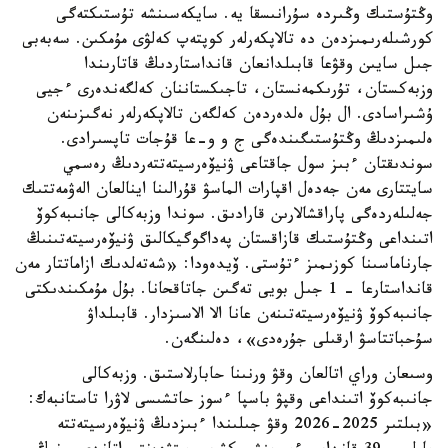
وڭتۇستىك وڭىردە سۇرانىسقا يە. سايكەسىنشە تۇستىكتەگى
كورشىلەرىمىزدەن دە تالاپكەرلەر كوپتەپ كەلۋى مۇمكىن. سەبەبى
جىل سايىن وقۋعا قابىلدانعان قانداستاردىڭ قاتارىندا
وزبەكستان، تۇرىكمەنستان، تاجىكستاننان كەلگەندەرى ءجيى
ۇشىراسادى. ال بۇل ەلدەردەن كەلگەن تالاپكەرلەر نەگىزىنەن
ەلىمىزدىڭ وڭتۇستىگىندەگى ج و و-عا قۇجات تاپسىرادى.
سوندىقتان ءبىز سول جاقتاعى ۋنيۆەرسيتەتتەردىڭ رەسمي
سايتتارى مەن جەدەل اقپارات الماسۋ قۇرالىنا اينالعان الەۋمەتتىك
جەلىلەردەگى پاراقشالارىن قارادىق. سوندا وزبەكالى جانىبەكوۆ
اتىنداعى وڭتۇستىك قازاقستان پەداگوگيكالىق ۋنيۆەرسيتەتىنىڭ
جارناماسىنا كوزىمىز ءتۇستى. ۆيدەودا: «شەتەلدىك ازاماتتار مەن
قانداستارعا - 1 جىل بويى تەگىن جاتاقحانا. بۇل مۇمكىندىكتى
جانىبەكوۆ ۋنيۆەرسيتەتىنەن عانا الا الاسىزدار. قابىلداۋ
سۇحباتتاسۋ ارقىلى جۇرەدى»، دەلىنگەن.
وسىعان وراي اتالعان وقۋ ورنىنا حابارلاستىق. وزبەكالى
جانىبەكوۆ اتىنداعى وقپۋ باسپا ءسوز حاتشىسى لاۋرا تاستانبەك:
«بىلتىر 2025-2026 وقۋ جىلىندا ءبىزدىڭ ۋنيۆەرسيتەتتە