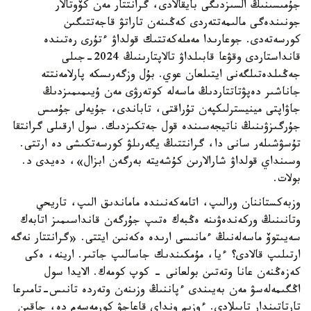
جۇمىسىنىڭ السىزدىگى بايقالادى، گرانتتار مەن كۆوتالار
جونىندەگى مالىمەتتەردى كەڭىنەن تاراتۋ قاجەتتىگىن
كورسەتەدى. جوعارىدا مەملەكەتتىك قولداۋ ءتۇرى رەتىندە
قانداستاردى وقۋعا قابىلداۋ تالاپتارىنىڭ 2024-جىلى
جەڭىلدەتىلگەنى ايتىلعان عوي. بۇل وزگەرىسكە پارلامەنتتە
جاناشىر دەپۋتاتتاردىڭ ماسەلە كوتەرۋى مەن ۇيىمىمىزدىڭ
جاۋاپتى مينيسترلىكپەن تۇراقتى، تاباندى، جۇيەلى جۇمىس
جۇرگىزۋىنىڭ ناتيجەسىندە قول جەتكىزدىك. سول ارقىلى گرانتقا
تۇسۋشىلەر سانى دا، گرانتتىڭ يگەرىلۋ كورسەتكىشى دە ارتتى.
وسىنداي قولداۋ شارالارىن كۇشەيتە بەرگەن ابزال»، دەيدى د.
بولات.
وزبەكستاننان ورالىپ، اتامەكەنىندە ماماندىق الىپ، تاريحي
وتانىنىڭ وركەندەۋىنە ەڭبەك ەتىپ جۇرگەن قانداسىمىز اتابەك
سەيىتوۆ ماسەلەنىڭ ءمانىسى ارىدە ەكەنىن ايتتى. «گرانتتار نەگە
ارتىلىپ قالادى؟ ءيا، مۇمكىندىك جاسالىپ جاتىر. ارينە، ەكى
كەزەڭنەن عانا وتەتىن بولعانى - كوپ كومەك. الايدا سول
اڭگىمەلەسۋ مەن بەيىندى ءپاننىڭ وزىنەن وتەردە تانىس-تامىرعا
تارتاتىندار تابىلادى. ءوزىم ونداي قاعاجۋ كورمەسەم دە، جاقىن