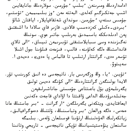
ادامداردىڭ ومىرىنەن ءبىلىپ ءجۇرمىن. سولاردىڭ جانايقايىن
اشىپ جەتكىزگىم كەلدى. البەتتە مەن ءوز بىلىمىممەن ءتۇستىم،
جۇمىس ىستەپ ءجۇرمىن. سونداي شەتقاقپايلار، اياقتان شالۋ
ءبىردى-ەكىلى كەزدەسىپ قالادى. قازىر قاي سالادا دا اشىقتىق
پەن ادىلدىككە باسىمدىق بەرىلىپ جاتىر عوي. سونىڭ
نەگىزىندە وسى سىبايلاستىقتى تۇبىرىمەن تىيساق، ءالى تالاي
قانداستىڭ ەلگە كەلۋىنە، قالىپ، قىزمەت قىلۋىنا جول اشىلا
تۇسەر ەدى، گرانتتار ارتىلىپ تا قالماس پا ەدى»، دەيدى ا.
سەيىتوۆ.
ءتۇيىن. ءيا، وڭ وزگەرىس بار. ناتيجەسى دە انىق كورىنىپ تۇر.
الايدا بولىنگەن گرانتتاردىڭ ءالى كۇنگە دەيىن تولىق
يگەرىلمەۋى بۇل باعىتتاعى جۇمىستى جاناشىرلىقپەن
جەتىلدىرۋدىڭ الداعى ۋاقىتتا دا اۋاداي قاجەت ەكەنىن
ايعاقتايدى. ويتكەنى يگەرىلگەن ءار گرانت - ءبىر جاستىڭ عانا
ەمەس، ەلگە ورالعان ءبىر وتباسىنىڭ، ۇلتتىڭ دەموگرافيالىق،
زياتكەرلىك الەۋەتىنىڭ ارتۋىنا قوسىلعان ۇلەس. بىلىمگە
سالىنعان ينۆەستيتسيانىڭ تۇپكى ناتيجەسى - تاريحي وتانىنا