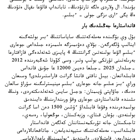
قيىرىندا عاسىرلاپ تۇراقتاپ قالدى. ەندىگى ءۇمىت - بۇگىنگى
بۋىندا. ال ولاردى ەلگە تارتۋدىڭ، تابانداپ قالۋعا ىقپال ەتۋدىڭ
ەڭ يگى ءارى ىزگى جولى - ءبىلىم.
قانداستارعا جەڭىلدىك بار
بۇل وي بۇگىندە مەملەكەتتىك ساياساتتىڭ ءبىر بولشەگىنە
اينالىپ ۇلگەرگەن. بۇلاي دەۋىمىزگە ەلىمىزدە جىلداعى جوعارى
ءبىلىم الۋعا بولىنەتىن گرانتتىڭ 4 پايىزى شەتەلدەگى قازاقتارعا
بەرىلەتىنى تۇرتكى بولىپ وتىر. وسى كۆوتا شەڭبەرىندە 2012
-جىلدان 2025 -جىلعا دەيىن 12000 عا جۋىق قانداس
قابىلدانعان. بيىل ناقتى قانشا گرانت قاراستىرىلدى؟ وسىعان
وراي ءبىز عىلىم جانە جوعارى ءبىلىم مينيسترلىگىنە سۇراۋ سالعان
ەدىك، جاۋاپتى ۇيىمنان: «جىل سايىن شەتەلدىكتەردى، ونىڭ
ىشىندە قانداستاردى جوعارى وقۋ ورىندارىنىڭ دايىندىق
بولىمدەرىندە وقۋعا قابىلداۋ ءۇشىن 1500 دەن اسا گرانت
بولىنەدى. بۇعان قىتاي، وزبەكستان، موڭعوليا، رەسەي،
تاجىكستان جانە تۇرىكمەنستاننان كەلگەن قانداستار
قابىلدانىپ، مەملەكەتتىك ستيپەنديامەن، جاتاقحانالارداعى
ورىندارمەن قامتىلادى. دايىندىق ءبولىمىنىڭ باعدارلاماسى