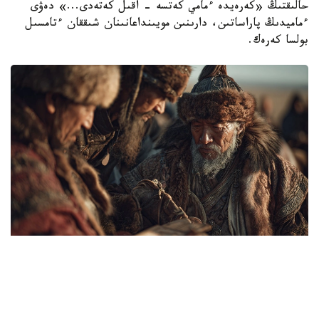
حالىقتىڭ «كەرەيدە ءمامي كەتسە - اقىل كەتەدى...» دەۋى
ءماميدىڭ پاراساتىن، دارىنىن مويىنداعانىنان شىققان ءتامسىل
بولسا كەرەك.
Коллаж: Kazinform/ Canva
قازاقتىڭ ايگىلى اقىن ءارى ءانشىسى اسەت نايمانباي ۇلى ءمامي
بەيسى دۇنيە سالعاندا: