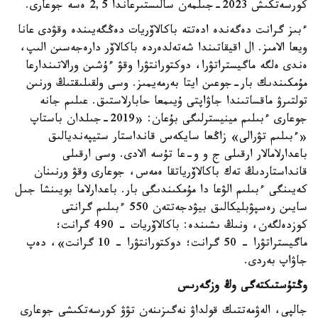
كورسەتكىش 2023-جىلمەن سالىستىرعاندا 2,5 ەسە جوعارى.
ءبىز گرانت دەگەندە ادەتتە باكالاۆريات دەڭگەيىندە وقۋدى عانا
ويعا الامىز. ال اقيقاتىندا شەتەلدەردە باكالاۆر دارەجەسىن الىپ،
ەندى ەلگە ماگيستراتۋرا، دوكتورانتۋرا وقۋ ءۇشىن ورالاتىندارعا
مۇمكىندىك بار-جوعىن ايتا بەرمەيمىز. وسى ولقىلىقتىڭ ورنىن
تولتىرۋ ماقساتىندا جاۋاپتى ۇيىمعا حابارلاستىق. عىلىم جانە
جوعارى ءبىلىم مينيسترلىگى بۇعان: «2019-جىلدان باستاپ
«ءبىلىم تۋرالى» زاڭعا سايكەس قانداستار ستيپەنديالىق
باعدارلامالار ارقىلى ج و و-عا تۇسە الادى. وسى ارقىلى
قانداستاردىڭ تەك باكالاۆرياتقا ەمەس، جوعارى وقۋ ورنىنان
كەيىنگى ءبىلىم الۋعا دا مۇمكىندىگى بار. باعدارلاما بويىنشا جىل
سايىن رەسپۋبليكالىق بيۋدجەتتەن 550 ءبىلىم گرانتى
كوزدەلگەن، ونىڭ ىشىندە: باكالاۆريات - 490 گرانت؛
ماگيستراتۋرا - 50 گرانت؛ دوكتورانتۋرا - 10 گرانت»، دەپ
جاۋاپ بەردى.
وڭتۇستىكتەگى وڭ وزگەرىس
جالپى، الەۋمەتتىك قولداۋ نەگىزىنەن تۋۋ كورسەتكىشى جوعارى