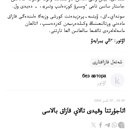
جاستار سانىن تاعى ءوسىرۋ كوزدەلىپ وتىر»، - دەيدى ول.
سونداي-اق، ۆيتسە-پرەزيدەنت كورشى وزبەك ەلىندەگى قازاق
مادەني ورتالىعىنىڭ وكىلدەرىمەن كەزدەسىپ، اتالعان
ماسەلەلەردى تالقىعا سالعانىن العا تارتتى.
اۆتور: ءالي يبرايەۆ
شەتەل قازاقتارى
без автора
اۆتور
10:39, 07 تامىز 2026
اتاجۇرتتا وقيدى تالاي قازاق بالاسى