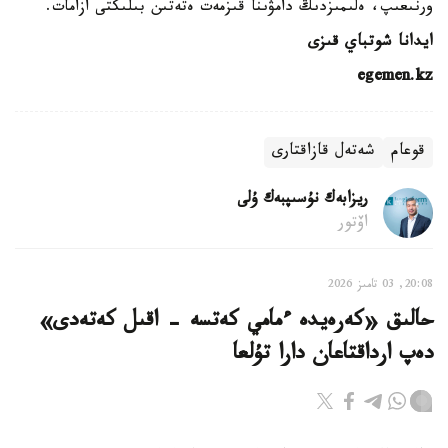
ورنىعىپ، ەلىمىزدىڭ دامۋىنا قىزمەت ەتەتىن بىلىكتى ازامات.
ايدانا شوتباي قىزى
egemen.kz
قوعام
شەتەل قازاقتارى
ريزابەك نۇسىپبەك ۇلى
اۆتور
20:08, 03 تامىز 2026
حالىق «كەرەيدە ءمامي كەتسە - اقىل كەتەدى»
دەپ ارداقتاعان دارا تۇلعا