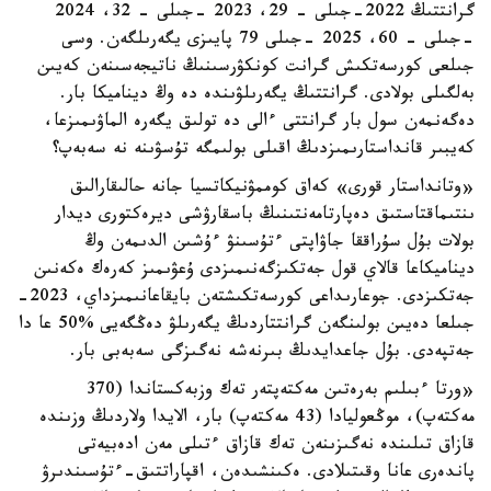
گرانتتىڭ 2022-جىلى – 29، 2023 -جىلى – 32، 2024
-جىلى – 60، 2025 -جىلى 79 پايىزى يگەرىلگەن. وسى
جىلعى كورسەتكىش گرانت كونكۋرسىنىڭ ناتيجەسىنەن كەيىن
بەلگىلى بولادى. گرانتتىڭ يگەرىلۋىندە دە وڭ ديناميكا بار.
دەگەنمەن سول بار گرانتتى ءالى دە تولىق يگەرە الماۋىمىزعا،
كەيبىر قانداستارىمىزدىڭ اقىلى بولىمگە تۇسۋىنە نە سەبەپ؟
«وتانداستار قورى» كەاق كوممۋنيكاتسيا جانە حالىقارالىق
ىنتىماقتاستىق دەپارتامەنتىنىڭ باسقارۋشى ديرەكتورى ديدار
بولات بۇل سۇراققا جاۋاپتى ءتۇسىنۋ ءۇشىن الدىمەن وڭ
ديناميكاعا قالاي قول جەتكىزگەنىمىزدى ۇعۋىمىز كەرەك ەكەنىن
جەتكىزدى. جوعارىداعى كورسەتكىشتەن بايقاعانىمىزداي، 2023-
جىلعا دەيىن بولىنگەن گرانتتاردىڭ يگەرىلۋ دەڭگەيى %50 عا دا
جەتپەدى. بۇل جاعدايدىڭ بىرنەشە نەگىزگى سەبەبى بار.
«ورتا ءبىلىم بەرەتىن مەكتەپتەر تەك وزبەكستاندا (370
مەكتەپ)، موڭعوليادا (43 مەكتەپ) بار، الايدا ولاردىڭ وزىندە
قازاق تىلىندە نەگىزىنەن تەك قازاق ءتىلى مەن ادەبيەتى
پاندەرى عانا وقىتىلادى. ەكىنشىدەن، اقپاراتتىق-ءتۇسىندىرۋ