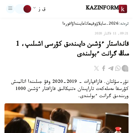
KAZINFORM
ق ز
ترەند:
2026-سايلاۋ
وقيعا
تاعايىنداۋ
اقوردا
09:21, 11 قاڭتار 2020
قانداستار ءۇشىن دايىندىق كۋرسى اشىلىپ، 1
مىڭ گرانت ءبولىندى
نۇر-سۇلتان. قازاقپارات - 2019-2020 وقۋ جىلىندا اتالمىش
كۋرسقا مەملەكەت تاراپىنان ەتنيكالىق قازاقتار ءۇشىن 1000
ورىندىق گرانت ءبولىندى.