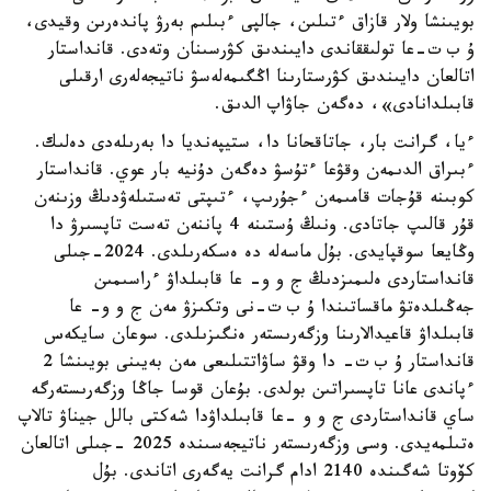
بويىنشا ولار قازاق ءتىلىن، جالپى ءبىلىم بەرۋ پاندەرىن وقيدى،
ۇ ب ت-عا تولىققاندى دايىندىق كۋرسىنان وتەدى. قانداستار
اتالعان دايىندىق كۋرستارىنا اڭگىمەلەسۋ ناتيجەلەرى ارقىلى
قابىلدانادى»، دەگەن جاۋاپ الدىق.
ءيا، گرانت بار، جاتاقحانا دا، ستيپەنديا دا بەرىلەدى دەلىك.
ءبىراق الدىمەن وقۋعا ءتۇسۋ دەگەن دۇنيە بار عوي. قانداستار
كوبىنە قۇجات قامىمەن ءجۇرىپ، ءتىپتى تەستىلەۋدىڭ وزىنەن
قۇر قالىپ جاتادى. ونىڭ ۇستىنە 4 پاننەن تەست تاپسىرۋ دا
وڭايعا سوقپايدى. بۇل ماسەلە دە ەسكەرىلدى. 2024-جىلى
قانداستاردى ەلىمىزدىڭ ج و و- عا قابىلداۋ ءراسىمىن
جەڭىلدەتۋ ماقساتىندا ۇ ب ت-نى وتكىزۋ مەن ج و و- عا
قابىلداۋ قاعيدالارىنا وزگەرىستەر ەنگىزىلدى. سوعان سايكەس
قانداستار ۇ ب ت- دا وقۋ ساۋاتتىلىعى مەن بەيىنى بويىنشا 2
ءپاندى عانا تاپسىراتىن بولدى. بۇعان قوسا جاڭا وزگەرىستەرگە
ساي قانداستاردى ج و و -عا قابىلداۋدا شەكتى بالل جيناۋ تالاپ
ەتىلمەيدى. وسى وزگەرىستەر ناتيجەسىندە 2025 -جىلى اتالعان
كۆوتا شەگىندە 2140 ادام گرانت يەگەرى اتاندى. بۇل