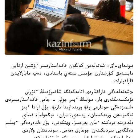
سونداي-اق، شەتەلدەن كەلگەن قانداستارىمىز ءۇشىن ارنايى
دايىندىق كۋرستارى جۇمىس ىستەي باستادى، دەپ حابارلايدى
قازاقپارات.
«شەتەلدەگى قازاقتاردى اتامەكەنگە شاقىرۋدىڭ ءتۇرلى
مۇمكىندىكتەرى بار. سونىڭ ءبىر جولى - جاس قانداستارىمىزدى
ەلىمىزدەگى جوعارعى وقۋ ورىندارىنا تارتۋ. بۇل ارادا ءبىز
نەگىزىنەن وزبەكستان، رەسەي، يران، موڭعوليا، قىتاي
ەلدەرىنە ەرەكشە ءمان بەرەمىز. ويتكەنى، بۇل ەلدەردەگى ءبىلىم
دەڭگەيى بىزدىكىنەن جوعارى ەمەس. سوندىقتان ولاردى