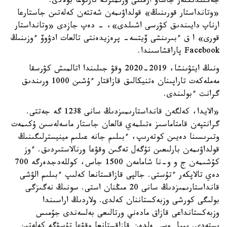
جەڭىلدىكتەر جاساۋ ارقىلى وزىمىزگە تارتۋعا بولادى.
«وتانداستار قورىنىڭ» قولداۋىمەن شەتتەن كەلەتىن جاستارعا
ارناپ دايىندىق كۋرسى اشىلدى»، - دەپ جازدى «وتانداستار
قورى» ا ق ءبىرىنشى ۆيتسە- پرەزيدەنتى تالعات ادۋوۆ ءوزىنىڭ
Facebook پاراقشاسىندا.
ونىڭ ايتۋىنشا، 2019-2020 وقۋ جىلىندا اتالمىش كۋرسقا
مەملەكەت تاراپىنان ەتنيكالىق قازاقتار ءۇشىن 1000 ورىندىق
گرانت ءبولىندى.
«الايدا، كەلگەن قانداستارىمىزدىڭ سانى 1238 گە جەتتى.
گرانتپەن قامتاماسىز ەتىلمەي قالعان جاستار ماسەلەسىن ۇكىمەت
وتىرىسىنا دەيىن كوتەرىپ، ءبىلىم جانە عىلىم مينيسترلىگىنىڭ
قولداۋىمەن بارلىعىن تۇگەل تەگىن وقۋعا ورنالاستىردىق. ءوز
كۇشىمەن ج و و-نا شامامەن 1500 جاس، كوللەدجدەرگە 700
دەي تالاپكەر ءتۇستى. جالپى قازاقستانعا كەلىپ ءبىلىم الۋشى
قانداستارىمىزدىڭ سانى 20 مىڭنان استى. سونىڭ نەگىزگى
بولىگى كورشى وزبەكستاننان كەلدى. ولاردىڭ اراسىندا
وزبەكستانداعى قازاق مادەني ورتالىعى بەلسەندى جۇمىس
ىستەدى. بيىل وسى ەلدەن قازاقستانعا وقۋعا تۇسۋگە كەلەتىن