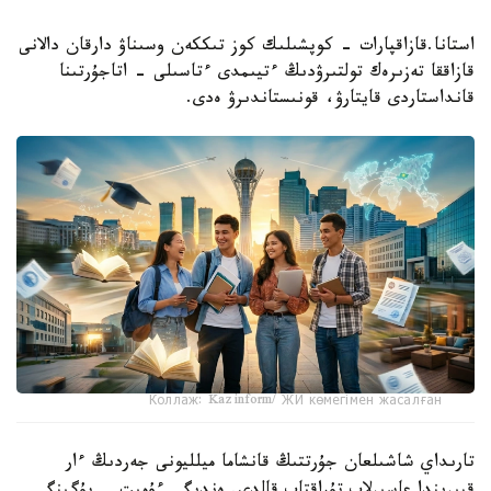
استانا.قازاقپارات - كوپشىلىك كوز تىككەن وسىناۋ دارقان دالانى
قازاققا تەزىرەك تولتىرۋدىڭ ءتيىمدى ءتاسىلى - اتاجۇرتىنا
قانداستاردى قايتارۋ، قونىستاندىرۋ ەدى.
Коллаж: Kazinform/ ЖИ көмегімен жасалған
تارىداي شاشىلعان جۇرتتىڭ قانشاما ميلليونى جەردىڭ ءار