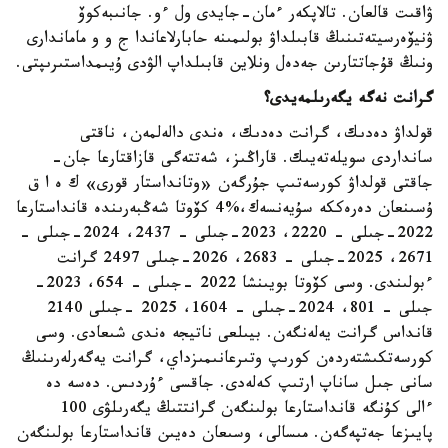
ۋاقىت قالعان. تالاپكەر ءمان-جايدى ول ءو. جانىبەكوۆ
ۋنيۆەرسيتەتىنىڭ قابىلداۋ بولىمىنە حابارلاعاندا ج و و ماماندارى
ونىڭ قۇجاتتارىن جەدەل ونلاين قابىلداپ الۋدى ۇيىمداستىرىپتى.
گرانت نەگە يگەرىلمەيدى؟
قولداۋ دەدىك، گرانت دەدىك، ەندى دالەلمەن، ناقتى
سانداردى سويلەتەيىك. قاراڭىز، شەتتەگى قازاقتارعا جان-
جاقتى قولداۋ كورسەتىپ جۇرگەن «وتانداستار قورى» ك ە ا ق
ۇسىنعان دەرەككە سۇيەنسەك،%4 كۆوتا شەڭبەرىندە قانداستارعا
2022-جىلى – 2220، 2023-جىلى – 2437، 2024-جىلى –
2671، 2025-جىلى – 2683، 2026-جىلى 2497 گرانت
ءبولىندى. وسى كۆوتا بويىنشا 2022 -جىلى – 654، 2023-
جىلى – 801، 2024-جىلى – 1604، 2025 -جىلى 2140
قانداس گرانت يەلەنگەن. بيىلعى ناتيجە ەندى شىعادى. وسى
كورسەتكىشتەردەن كورىپ وتىرعانىمىزداي، گرانت يەگەرلەرىنىڭ
سانى جىل ساناپ ارتىپ كەلەدى. جاقسى ءۇردىس. دەسە دە
ءالى كۇنگە قانداستارعا بولىنگەن گرانتتىڭ يگەرىلۋى 100
پايىزعا جەتپەگەن. مىسالى، وسىعان دەيىن قانداستارعا بولىنگەن