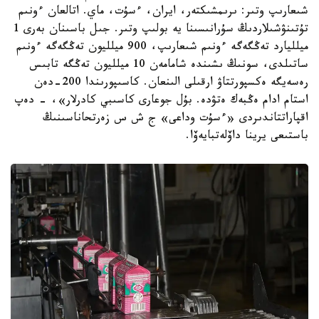
شىعارىپ وتىر: ىرىمشىكتەر، ايران، ءسۇت، ماي. اتالعان ءونىم
تۇتىنۋشىلاردىڭ سۇرانىسىنا يە بولىپ وتىر. جىل باسىنان بەرى 1
ميلليارد تەڭگەگە ءونىم شىعارىپ، 900 ميلليون تەڭگەگە ءونىم
ساتىلدى، سونىڭ ىشىندە شامامەن 10 ميلليون تەڭگە تابىس
رەسەيگە ەكسپورتتاۋ ارقىلى الىنعان. كاسىپورىندا 200-دەن
استام ادام ەڭبەك ەتۋدە. بۇل جوعارى كاسىبي كادرلار»، - دەپ
اقپاراتتاندىردى «ءسۇت وداعى» ج ش س زەرتحاناسىنىڭ
باستىعى يرينا داۆلەتبايەۆا.