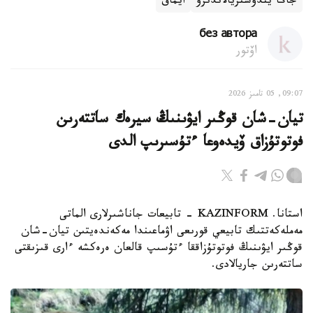
جاڭا يندۋستريالاندىرۋ
ايماق
без автора
اۆتور
09:07, 05 تامىز 2026
تيان-شان قوڭىر ايۋىنىڭ سيرەك ساتتەرىن
فوتوتۇزاق ۆيدەوعا ءتۇسىرىپ الدى
استانا. KAZINFORM - تابيعات جاناشىرلارى الماتى
مەملەكەتتىك تابيعي قورىعى اۋماعىندا مەكەندەيتىن تيان-شان
قوڭىر ايۋىنىڭ فوتوتۇزاققا ءتۇسىپ قالعان ەرەكشە ءارى قىزىقتى
ساتتەرىن جاريالادى.