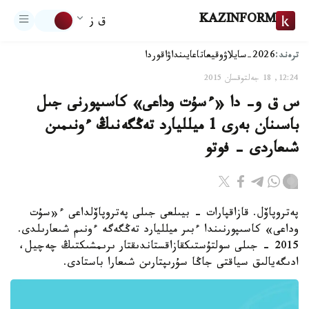
KAZINFORM
ق ز
ترەند:
2026-سايلاۋ
وقيعا
تاعايىنداۋ
اقوردا
12:24, 18 جەلتوقسان 2015
س ق و- دا «ءسۇت وداعى» كاسىپورنى جىل
باسىنان بەرى 1 ميلليارد تەڭگەنىڭ ءونىمىن
شىعاردى - فوتو
پەتروپاۆل. قازاقپارات - بيىلعى جىلى پەتروپاۆلداعى ء«سۇت
وداعى» كاسىپورنىندا ءبىر ميلليارد تەڭگەگە ءونىم شىعارىلدى.
2015 - جىلى سولتۇستىكقازاقستاندىقتار ىرىمشىكتىڭ چەچيل،
ادىگەيالىق سياقتى جاڭا سۇرىپتارىن شىعارا باستادى.