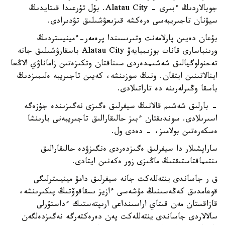
جوبالاردىڭ ءبىرى - Alatau City. بۇل تۇرعىدا قىتايدىڭ
سيۋنان تاجىريبەسى ەرەكشە قىزىعۋشىلىق تۋدىرادى.
بۇعان دەيىن پارلامەنت وتىرىسىندا پرەمەر-ءمينيستردىڭ
ورىنباسارى قانات بوزىمبايەۆ Alatau City باسقارۋشىلىق جانە
تەحنولوگيالىق شەشىمدەردى سىناقتان وتكىزەتىن زاماناۋي الاڭعا
اينالاتىنىن ايتقان. ونىڭ سوزىنشە، كەيىن تاجىريبە ەلىمىزدىڭ
باسقا وڭىرلەرىنە دە تاراتىلادى.
- بارلىق شەشىم قالانىڭ سيفرلىق ەگىزى نەگىزىندە جۇزەگە
اسىرىلادى. سوندىقتان ءبىز حالىقارالىق تاجىريبەنى بارىنشا
ەسكەرەتىن بولامىز، - دەدى ول.
ساراپشىلار دا سيفرلىق ەگىزدەردى ەنگىزۋدە حالىقارالىق
ىنتىماقتاستىقتىڭ ماڭىزى زور ەكەنىن ايتادى.
ق ر جاساندى ينتەللەكت جانە سيفرلىق دامۋ مينيسترلىگى
قوعامدىق كەڭەسىنىڭ مۇشەسى ءازيز ىسقاقوۆتىڭ پىكىرىنشە،
قازاقستان مەن قىتاي اراسىنداعى ارىپتەستىك ءداستۇرلى
سالالاردى جاساندى ينتەللەكت پەن دەرەكتەرگە نەگىزدەلگەن