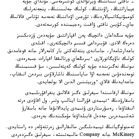
- ناقتى نىساننىڭ ۆيرتۋالدى كوشىرمەسى. مۇنداي جۇيە
عيماراتتىڭ، زاۋىتتىڭ، كولىك جەلىسىنىڭ، ينجەنەرلىك
كوممۋنيكاتسيالاردىڭ، تۇرعىن اۋداننىڭ نەمەسە تۇتاس قالانىڭ
جاي-كۇيىن ناقتى ۋاقىت رەجيمىندە كورسەتەدى.
جۇيە مىڭداعان داتچيك پەن اقپاراتتىق جۇيەدەن ۇزدىكسىز
دەرەك الادى. قۇبىرداعى قىسىم داتچيكتەرى، اقىلدى
باعدارشامدار، جاساندى ينتەللەكتى بار كامەرالار جانە قوعامدىق
كولىك ناۆيگاتورلارى ءبىرىڭعاي ورتالىققا اقپارات جىبەرەدى.
سونىڭ نەگىزىندە جۇيە كولىك كەپتەلىسىن، سۋ قىسىمىنىڭ
تومەندەۋىن نەمەسە اۋا ساپاسىنىڭ ناشارلاۋىن بىردەن انىقتاپ،
جاعدايدىڭ قالاي ءوربيتىنىن الدىن الا بولجايدى.
سونىڭ ارقاسىندا سيفرلىق ەگىز قالالىق ينفراقۇرىلىمدى
باسقارۋدىڭ ءتيىمدى قۇرالىنا اينالىپ وتىر. ول اقاۋدى ەرتە
انىقتاۋعا، رەسۋرستاردى ۇتىمدى پايدالانۋعا جانە باسقارۋ
شەشىمدەرىن جەدەل قابىلداۋعا مۇمكىندىك بەرەدى.
تەحنولوگيانىڭ تيىمدىلىگىن حالىقارالىق زەرتتەۋلەر دە راستايدى.
McKinsey جانە Company مالىمەتىنشە، سيفرلىق ەگىزدەردى