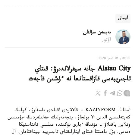
ايماق
بەيسەن سۇلتان
اۆتور
08:00, 05 تامىز 2026
Alatau City جانە سيفرلاندىرۋ: قىتاي
تاجىريبەسى قازاقستانعا نە ءۇشىن قاجەت
استانا. KAZINFORM - قالالاردى اقىلدى باسقارۋ، كولىك
كەپتەلىسىن الدىن الا بولجاۋ، ينجەنەرلىك جەلىلەردىڭ جۇمىسىن
ونلاين باقىلاۋ - مۇنىڭ ءبارى بۇگىندە عىلىمي فانتاستيكا
ەمەس. بۇل باعىتتا قىتاي ايتارلىقتاي تاجىريبە جيناقتاعان. ال