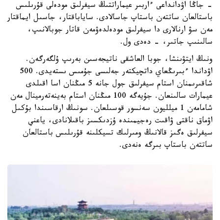
- جاڭا اۋدانداعى ءاربىر عيماراتتىڭ سيفرلىق مودەلى قۇرىلىس
باستالعان ساتتەن باستاپ جاسالادى. ساياباقتار، جاسىل ايماقتار
مەن سۋ ارنالارى دا سيفرلىق مودەلدەۋمەن قاتار جوبالانىپ،
سالىنىپ جاتىر، - دەدى ول.
ونىڭ ايتۋىنشا، جوبا العاشقى ناتيجەسىن بەرىپ ۇلگەرگەن.
اۋداندا ءبىرىڭعاي داتچيكتەر جەلىسى جۇمىس ىستەيدى. 500
شاقىرىمنان استام سيفرلىق جول جانە 5 مىڭنان اسا اقىلدى
عيمارات سالىنعان. جۇيەگە 100 مىڭنان استام بەينەتەرمينال مەن
شامامەن 1 ميلليون سەنسور قوسىلعان. سونىڭ ارقاسىندا بۇكىل
اۋماق ناقتى ۋاقىت رەجيمىندە ۇزدىكسىز باقىلانادى، ياعني
سيفرلىق ەگىز قالانىڭ ومىرلىك تسيكلىنە قۇرىلىس باستالعان
ساتتەن باستاپ بىرگە ەنەدى.