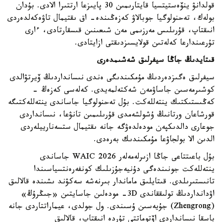
قولدانۋ ينۆەستيتسيا قايتارىمىن 30 پايىزعا ارتتىرا الادى. بۇدان
بولەك، تەحنولوگيا جوبالاۋ كەزەڭىندە- اق ىقتيمال تاۋەكەلدەردى
انىقتاپ، قۇرىلىس مەرزىمى مەن شىعىنىن قىسقارتادى، ءارى
تۇرعىندارعا كەلەتىن قولايسىزدىقتى ازايتادى.
قىتايدىڭ جاڭا سيفرلىق شەشىمدەرى
سيفرلىق ەگىزدەردىڭ مۇمكىندىگى ەندى نىسانداردىڭ ۆيرتۋالدى
كوشىرمەسىن جاساۋمەن شەكتەلمەيدى. كەلەسى كەزەڭ -
كەڭىستىكتىك ينتەللەكت. بۇل تەحنولوگيا جاساندى ينتەللەكتىگە
قورشاعان ورتانىڭ ۇشولشەمدى قۇرىلىمىن تانۋعا، نىسانداردى
جوعارى دالدىكپەن مودەلدەۋگە جانە ىقتيمال ستسەنارييلەردى
الدىن الا بولجاۋعا مۇمكىندىك بەرەدى.
بۇل باعىتتاعى جاڭا ازىرلەمەلەر WAIC 2026 جاساندى
ينتەللەكت جونىندەگى دۇنيەجۇزىلىك كونفەرەنتسياسىندا
تانىستىرىلدى. قىتايلىق ماماندار بىرنەشە سەكۋند ىشىندە قالالىق
اۋدانداردىڭ تولىققاندى 3D- مودەلىن جاسايتىن «جىڭرۇڭ»
(Zhengrong) جۇيەسىن ۇسىندى. ول جولدى، عيماراتتاردى جانە
باسقا نىسانداردى اۆتوماتتى تۇردە انىقتاپ، قالالىق