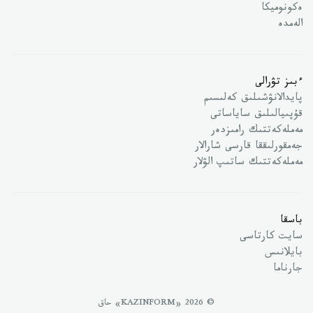
ەكونوميكا
الەمدە
ءبىز تۋرالى
پايدالانۋشىلىق كەلىسىم
قۇپىيالىلىق ساياساتى
مەملەكەتتىك رامىزدەر
جەمقورلىققا قارسى شارالار
مەملەكەتتىك ساتىپ الۋلار
باسقا
سايت كارتاسى
بايلانىس
جارناما
© 2026 «KAZINFORM» حاق