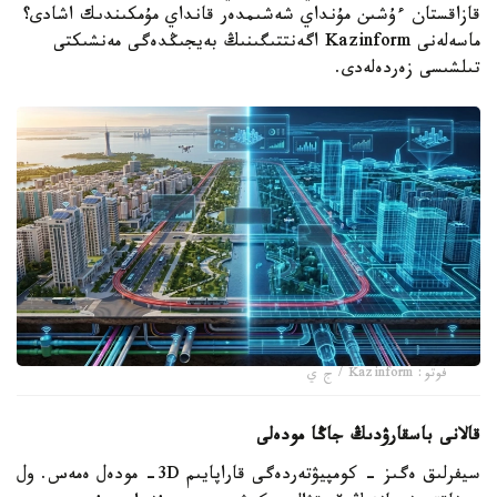
قازاقستان ءۇشىن مۇنداي شەشىمدەر قانداي مۇمكىندىك اشادى؟
ماسەلەنى Kazinform اگەنتتىگىنىڭ بەيجىڭدەگى مەنشىكتى
تىلشىسى زەردەلەدى.
فوتو: Kazinform / ج ي
قالانى باسقارۋدىڭ جاڭا مودەلى
سيفرلىق ەگىز - كومپيۋتەردەگى قاراپايىم 3D- مودەل ەمەس. ول