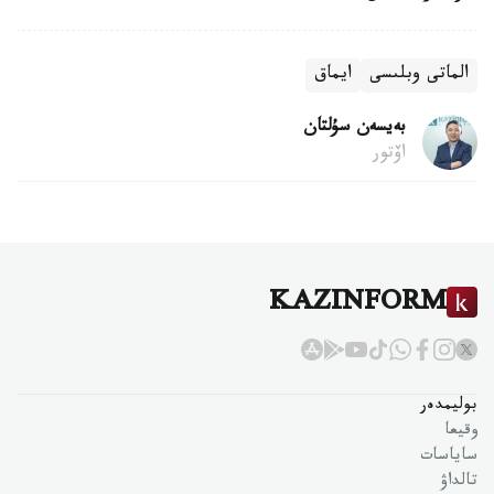
الماتى وبلىسى
ايماق
بەيسەن سۇلتان
اۆتور
KAZINFORM
بوليمدەر
وقيعا
ساياسات
تالداۋ