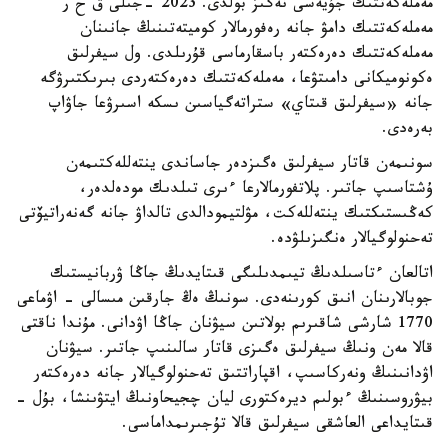
مەملەكەتتىك جۇيەسى نەگىز بولدى. 2023 -جىلى ق ح ر
مەملەكەتتىك دامۋ جانە رەفورمالار كوميتەتىنىڭ جانىنان
مەملەكەتتىك دەرەكتەر باسقارماسى قۇرىلدى. ول سيفرلىق
ەكونوميكانى دامىتۋعا، مەملەكەتتىك دەرەكتەردى بىرىكتىرۋگە
جانە «سيفرلىق قىتاي» ستراتەگياسىن ىسكە اسىرۋعا جاۋاپ
بەرەدى.
سونىمەن قاتار سيفرلىق ەگىزدەر جاساندى ينتەللەكتىمەن
ۇشتاسىپ جاتىر. پلاتفورمالارعا ءىرى تىلدىك مودەلدەر،
كەڭىستىكتىك ينتەللەكت، مۋلتيمودالدى تالداۋ جانە گەنەراتيۆتى
تەحنولوگيالار ەنگىزىلۋدە.
اتالعان ءتاسىلدىڭ تيىمدىلىگى قىتايدىڭ جاڭا ۋربانيستىك
جوبالارىنان انىق كورىنەدى. سونىڭ ەڭ جارقىن مىسالى - اۋماعى
1770 شارشى شاقىرىم بولاتىن سيۋنان جاڭا اۋدانى. مۇندا ناقتى
قالا مەن ونىڭ سيفرلىق ەگىزى قاتار سالىنىپ جاتىر. سيۋنان
اۋدانىنىڭ ونەركاسىپ، اقپاراتتىق تەحنولوگيالار جانە دەرەكتەر
بيۋروسىنىڭ ءبولىم ديرەكتورى ليان چجيحاونىڭ ايتۋىنشا، بۇل -
قىتايداعى العاشقى سيفرلىق قالا تۇجىرىمداماسى.