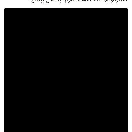
قالدىرماۋ جونىندە قاتاڭ ەسكەرتۋ جاساعان بولاتىن.