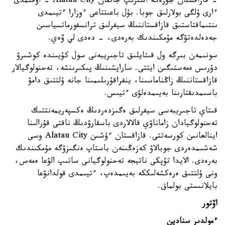
- قازاقستان جۇزەگە اسىرىپ جاتقان Alatau City - اۋقىمدى
ءارى ۇلگى بولارلىق جوبا. بۇل باعىتتاعى ءوزارا ءتيىمدى
ىنتىماقتاستىق قازاقستاننىڭ سيفرلىق ترانسفورماتسياسىن
جەدەلدەتۋگە مۇمكىندىك بەرەدى، - دەدى لي ۆەي.
سونىمەن بىرگە ول قىتايلىق تاجىريبەنى سول كۇيىندە كوشىرۋ
دۇرىس ەمەستىگىن ايتتى. ساراپشىنىڭ پىكىرىنشە، تەحنولوگيالار
قازاقستاننىڭ زاڭناماسىنا، ينفراقۇرىلىمىنا جانە ۇلتتىق دامۋ
باسىمدىقتارىنا بەيىمدەلۋى ءتيىس.
قىتاي تاجىريبەسى سيفرلىق ەگىزدەردىڭ ەكسپەريمەنتتىك
تەحنولوگيادان زاماناۋي قالالاردى باسقارۋدىڭ ناقتى قۇرالىنا
اينالعانىن كورسەتتى. قازاقستان ءۇشىن Alatau City وسى
شەشىمدەردى جوبالاۋ كەزەڭىنەن باستاپ ەنگىزۋگە مۇمكىندىك
بەرەدى. الايدا تۇپكى ناتيجە تەحنولوگيانى ساتىپ الۋعا ەمەس،
ونى ۇلتتىق ەرەكشەلىككە بەيىمدەپ، ءتيىمدى قولدانۋعا
بايلانىستى بولماق.
اۆتور
ءمولدىر سنادين