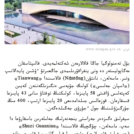
فوتو: www.xiongan.gov.cn
بۇل تەحنولوگيا جاڭا قالالارمەن شەكتەلمەيدى. قالىپتاسقان
مەگاپوليستەر دە ونى ينفراقۇرىلىمدى جاڭعىرتۋ ءۇشىن پايدالانىپ
وتىر. ماسەلەن، نانتۋن(Nántōng) قالاسىندا «Tianwang»
(«اسپان جەلىسى») كولىك جۇيەسى ەنگىزىلگەننەن كەيىن
كەپتەلىس ۋاقىتى 58 پايىزعا، كولىكتىڭ توقتاۋ سانى 43 پايىزعا
قىسقارعان. قوزعالىس جىلدامدىعى 20 پايىزعا ارتىپ، 400 مىڭ
جۇرگىزۋشىنىڭ جول ءجۇرۋى جەڭىلدەگەن.
سيفرلىق ەگىزدەر جەراستى ينجەنەرلىك جەلىلەرىن باسقارۋعا دا
سەپ. ماسەلەن، چۇڭچيڭ قالاسىندا «Shuzi Guanxian»