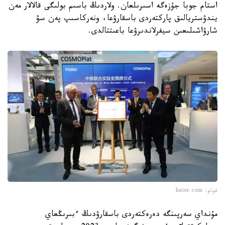
استام جوبا جۇزەگە اسىرىلعان. ولاردىڭ باسىم بولىگى قالالار مەن
يندۋستريالىق پاركتەردى باسقارۋعا، ونەركاسىپ پەن سۋ
شارۋاشىلىعىن سيفرلاندىرۋعا باعىتتالدى.
فوتو: haier.com
مۇنداي سەرپىنگە دەرەكتەردى باسقارۋدىڭ ءبىرىڭعاي