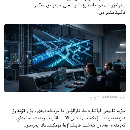
ينفراقۇرىلىمدى باسقارۋعا ارنالعان سيفرلىق نەگىز
قالىپتاستىرادى.
فوتو: Kazinform / ج ي
جۇيە تابيعي اپاتتاردىڭ تارالۋىن دا مودەلدەيدى. بۇل قۇتقارۋ
قىزمەتتەرىنە تاۋەكەلدى الدىن الا باعالاپ، توتەنشە جاعداي
كەزىندە جەدەل شەشىم قابىلداۋعا مۇمكىندىك بەرەدى.