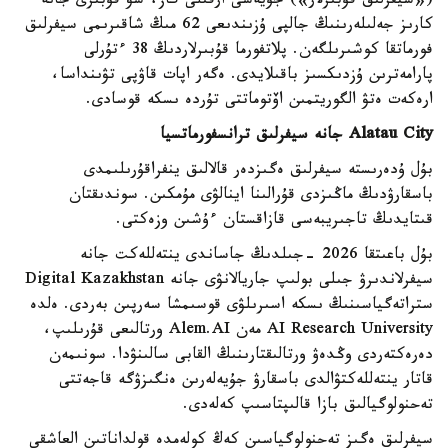
(«سيفرلىق قۇبىرلار») جۇيەسى ارقىلى گاز، سۋ قۇبىرى جانە
كارىز جەلىلەرىنىڭ جالپى ۇزىندىعى 62 مىڭ شاقىرىمى سيفرلىق
فورماتقا كوشىرىلگەن. پلاتفورما قۇبىرلاردىڭ 38 ءتۇرلى
پارامەترىن ۇزدىكسىز باقىلايدى. ەگەر اپات قاۋپى تۋىنداسا،
ارەكەت ەتۋ الگوريتمىن اۆتوماتتى تۇردە ىسكە قوسادى.
Alatau City جانە سيفرلىق ترانسفورماتسيا
بۇل ۇدەرىستە سيفرلىق ەگىزدەر قالالىق ينفراقۇرىلىمدى
باسقارۋدىڭ ماڭىزدى قۇرالىنا اينالۋى مۇمكىن. سوندىقتان
قىتايدىڭ تاجىريبەسى قازاقستان ءۇشىن وزەكتى.
بۇل باعىتقا 2026 -جىلدىڭ جاساندى ينتەللەكت جانە
سيفرلاندىرۋ جىلى بولىپ جاريالانۋى جانە Digital Kazakhstan
ستراتەگياسىنىڭ ىسكە اسىرىلۋى قوسىمشا سەرپىن بەردى. ەلدە
AI Research University مەن Alem.AI ورتالىعى قۇرىلىپ،
دەرەكتەردى وڭدەۋ ورتالىقتارىنىڭ القابى سالىنۋدا. سونىمەن
قاتار ينتەللەكتۋالدى باسقارۋ جۇيەلەرىن ەنگىزۋگە قاجەتتى
تەحنولوگيالىق بازا قالىپتاسىپ كەلەدى.
سيفرلىق ەگىز تەحنولوگياسىن كەڭ كولەمدە قولداناتىن العاشقى