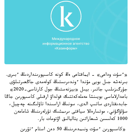
«ءسۇت وداعى» - ايماقتاعى ەڭ كونە كاسىپورىنداردىڭ ءبىرى.
بىرنەشە جىل بويى مۇندا ءوندىرىستىڭ كولەمدى جاڭعىرتىلۋى
جۇرگىزىلىپ جاتىر. بيىل «بيزنەستىڭ جول كارتاسى-2020»
باعدارلاماسى بويىنشا مەملەكەتتىك قولداۋ ارقىلى كاسىپورىن جاڭا
جابدىقتاردى ساتىپ الدى، سونىڭ اراسىندا تاۋلىگىنە چەچيل،
سۋلۋگۋني، موتسارەللا سياقتى ىرىمشىك تۇرلەرىنىڭ شامامەن
1000 كەلىسىن شىعاراتىن يتاليالىق اۆتومات بار.
«كاسىپورىن ءسۇت ونىمدەرىنىڭ 50 دەن استام ءتۇرىن