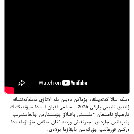
ەسكە سالا كەتەيىك، بۇعاكن دەيىن ىلە الاتاۋى مەملەكەتتىك
ۇلتتىق تابيعي پاركى 2026 -جىلعى اقپان ايىندا سپۋتنيكتىك
قارعىباۋ تاعىلعان ءىلبىستى باقىلاۋ جۇمىستارىن جالعاستىرىپ
وتىرعانىن جازدىق. جىرتقىش وزىنە ءتان مەكەن ەتۋ اۋماعىندا
ەركىن قوزعالىپ جۇرگەنىن بايقاۋعا بولادى.