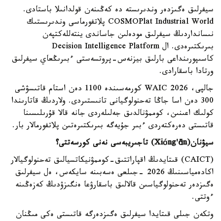
سيفرلىق ەگىزدەر وندىرىستە دە كەڭىنەن قولدانىلا باستادى.
COSMOPlat Industrial World پلاتفورماسى وندىرىستىك
نىسانداردىڭ سيفرلىق مودەلىن جاساندى ينتەللەكتپەن
بىرىكتىرەدى. ال Decision Intelligence Platform
كاسىپورىنداعى بارلىق بيزنەس-پروتسەستى ءبىرىڭعاي سيفرلىق
ورتادا باسقارادى.
جالپى، WAIC 2026 كورمەسىندە 1100 دەن استام قاتىسۋشى
300 دەن اسا جاڭا تەحنولوگيانى تانىستىردى. ولاردىڭ قاتارىندا
كولىك اعىنىن، كوممۋنالدىق جەلىلەردى جانە قالا قۇرىلىسىنا
قاتىستى دەرەكتەردى ءبىر جۇيەگە بىرىكتىرەتىن پلاتفورمالار بار.
سيۋنان(
ng'ān
ó
Xi
) تاجىريبەسى نەنى كورسەتتى؟
(CAICT) قىتايدىڭ اقپاراتتىق-كوممۋنيكاتسيالىق تەحنولوگيالار
اكادەمياسىنىڭ 2026 -جىلعى ەسەبىنە سايكەس، ەل سيفرلىق
ەگىزدەر تەحنولوگياسىن قالالىق باسقارۋعا ەنگىزۋدىڭ كەزەڭىنە
ءوتتى.
وتكەن جىلى قىتايدا سيفرلىق ەگىزدەرگە قاتىستى ەكى مىڭنان