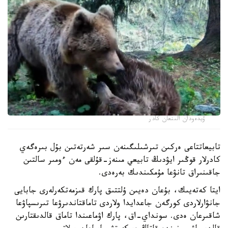
ۆيدەودان الىنعان كادر
تابيعاتتاعى ەركىن تىرشىلىگىنەن سىر شەرتەتىن بۇل بىرەگەي
كادرلار قوڭىر ايۋدىڭ تابيعي مىنەز-قۇلقى مەن ءومىر سالتىن
جاقىنىراق تانۋعا مۇمكىندىك بەرەدى.
ايتا كەتەيىك، بۇعان دەيىن ۇلتتىق پارك قىزمەتكەرلەرى جابايى
جانۋارلاردى كورگەن جاعدايدا ولاردى تاماقتاندىرۋعا تىرىسپاۋعا
شاقىرعان ەدى. سونداي-اق، پارك اۋماعىندا تاماق قالدىقتارىن