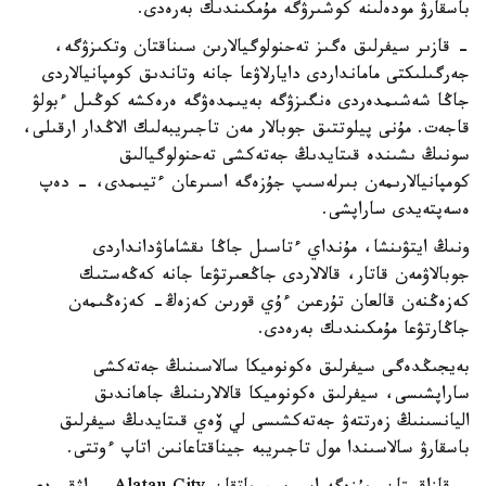
باسقارۋ مودەلىنە كوشىرۋگە مۇمكىندىك بەرەدى.
- قازىر سيفرلىق ەگىز تەحنولوگيالارىن سىناقتان وتكىزۋگە،
جەرگىلىكتى مامانداردى دايارلاۋعا جانە وتاندىق كومپانيالاردى
جاڭا شەشىمدەردى ەنگىزۋگە بەيىمدەۋگە ەرەكشە كوڭىل ءبولۋ
قاجەت. مۇنى پيلوتتىق جوبالار مەن تاجىريبەلىك الاڭدار ارقىلى،
سونىڭ ىشىندە قىتايدىڭ جەتەكشى تەحنولوگيالىق
كومپانيالارىمەن بىرلەسىپ جۇزەگە اسىرعان ءتيىمدى، - دەپ
ەسەپتەيدى ساراپشى.
ونىڭ ايتۋىنشا، مۇنداي ءتاسىل جاڭا ىقشاماۋدانداردى
جوبالاۋمەن قاتار، قالالاردى جاڭعىرتۋعا جانە كەڭەستىك
كەزەڭنەن قالعان تۇرعىن ءۇي قورىن كەزەڭ- كەزەڭىمەن
جاڭارتۋعا مۇمكىندىك بەرەدى.
بەيجىڭدەگى سيفرلىق ەكونوميكا سالاسىنىڭ جەتەكشى
ساراپشىسى، سيفرلىق ەكونوميكا قالالارىنىڭ جاھاندىق
اليانسىنىڭ زەرتتەۋ جەتەكشىسى لي ۆەي قىتايدىڭ سيفرلىق
باسقارۋ سالاسىندا مول تاجىريبە جيناقتاعانىن اتاپ ءوتتى.