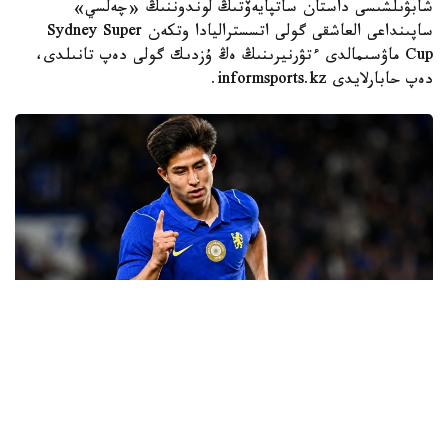
شابۋىلشىسى داستان ساتپايەۆتىڭ لوندوننىڭ «چەلسي»
ساپىنداعى العاشقى گولى اتسستراليادا وتكەن Sydney Super
Cup ماۋسىمالدى ءتۋرنيرىنىڭ ەڭ ۇزدىك گولى دەپ تانىلدى،
دەپ حابارلايدى informsports.kz.
Фото: "Челси" ФК баспасөз қызметі
ساتپايەۆ بۇل گولدى «ۋەستەرن سيدنەي ۋوندەرەرس»
كومانداسىنا قارسى ماتچتا سوقتى. ول الاڭنىڭ ورتاسىنان