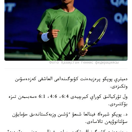
Фото: Қазақстан теннис федерациясы
دميتري پوپكو پرەزيدەنت كۋبوگىنداعى العاشقى كەزدەسۋىن
وتكىزدى.
ول تۇركيالىق كوراي كيرچيدى 6:4، 4:6، 6:1 ەسەبىمەن تىزە
بۇكتىردى.
د. پوپكو شيرەك فينالعا شىعۋ ءۇشىن وزبەكستاندىق حۋمايۋن
سۇلتانوۆپەن تالاسادى.