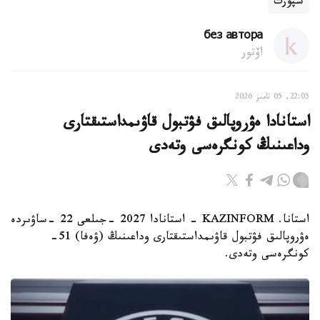
سپورت
без автора
اۆتور
22:05, 05 تامىز 2026
استانادا ەۋروپالىق فۋتبول قاۋىمداستىقتارى
وداعىنىڭ كونگرەسى وتەدى
استانا. KAZINFORM - استانادا 2027 -جىلعى 22 -ساۋىردە
ەۋروپالىق فۋتبول قاۋىمداستىقتارى وداعىنىڭ (ۋەفا) 51-
كونگرەسى وتەدى.