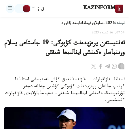
KAZINFORM
ق ز
ترەند:
2026-سايلاۋ
وقيعا
تاعايىنداۋ
اقوردا
07:54, 26 شىلدە 2023
تەننيستەن پرەزيدەنت كۋبوگى: 19 جاستاعى يسلام
ورىنباسار ەكىنشى اينالىمعا شىقتى
استانا. قازاقپارات - قازاقستاندىق ءۇش تەننيسشى استانادا
ءوتىپ جاتقان پرەزيدەنت كۋبوگى ءۇشىن چەللەندجەر
تۋرنيرىنىڭ ەكىنشى اينالىمىنا شىقتى، دەپ حابارلايدى قازاقپارات
ءتىلشىسى.