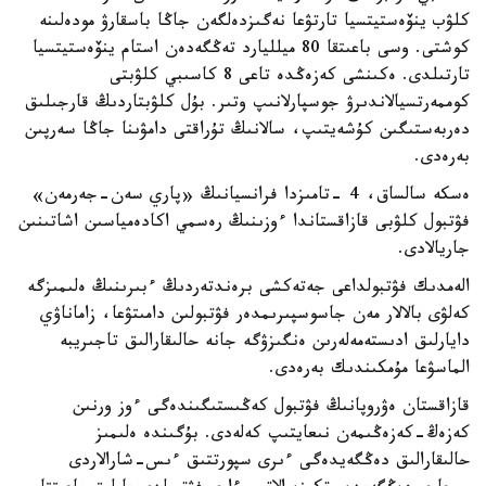
كلۋب ينۆەستيتسيا تارتۋعا نەگىزدەلگەن جاڭا باسقارۋ مودەلىنە
كوشتى. وسى باعىتقا 80 ميلليارد تەڭگەدەن استام ينۆەستيتسيا
تارتىلدى. ەكىنشى كەزەڭدە تاعى 8 كاسىبي كلۋبتى
كوممەرتسيالاندىرۋ جوسپارلانىپ وتىر. بۇل كلۋبتاردىڭ قارجىلىق
دەربەستىگىن كۇشەيتىپ، سالانىڭ تۇراقتى دامۋىنا جاڭا سەرپىن
بەرەدى.
ەسكە سالساق، 4 -تامىزدا فرانسيانىڭ «پاري سەن-جەرمەن»
فۋتبول كلۋبى قازاقستاندا ءوزىنىڭ رەسمي اكادەمياسىن اشاتىنىن
جاريالادى.
الەمدىك فۋتبولداعى جەتەكشى برەندتەردىڭ ءبىرىنىڭ ەلىمىزگە
كەلۋى بالالار مەن جاسوسپىرىمدەر فۋتبولىن دامىتۋعا، زاماناۋي
دايارلىق ادىستەمەلەرىن ەنگىزۋگە جانە حالىقارالىق تاجىريبە
الماسۋعا مۇمكىندىك بەرەدى.
قازاقستان ەۋروپانىڭ فۋتبول كەڭىستىگىندەگى ءوز ورنىن
كەزەڭ-كەزەڭىمەن نىعايتىپ كەلەدى. بۇگىندە ەلىمىز
حالىقارالىق دەڭگەيدەگى ءىرى سپورتتىق ءىس-شارالاردى