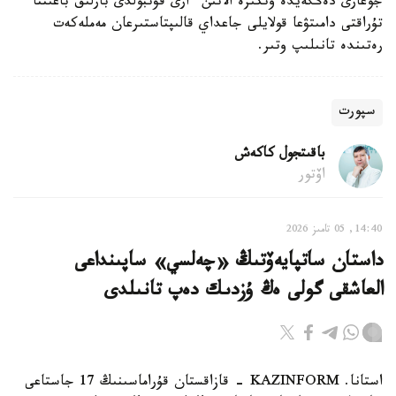
جوعارى دەڭگەيدە وتكىزە الاتىن ءارى فۋتبولدى بارلىق باعىتتا
تۇراقتى دامىتۋعا قولايلى جاعداي قالىپتاستىرعان مەملەكەت
رەتىندە تانىلىپ وتىر.
سپورت
باقىتجول كاكەش
اۆتور
14:40, 05 تامىز 2026
داستان ساتپايەۆتىڭ «چەلسي» ساپىنداعى
العاشقى گولى ەڭ ۇزدىك دەپ تانىلدى
استانا. KAZINFORM - قازاقستان قۇراماسىنىڭ 17 جاستاعى