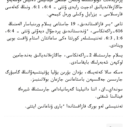
پرەزيدەنت كۋبوگىنىڭ وتكەن جىلعى فيناليسى دەنيس ەۆسەيەۆ
جاڭازەلانديالىق ادجيت رايدى ۇتتى - 6:4، 6:1. ونىڭ كەلەسى
قارسىلاسى - يزرايل وكىلى ورەل كيمحي.
تاعى ءبىر قازاقستاندىق، 19 جاستاعى يسلام ورىنباسار الەمنىڭ
616-راكەتكاسى، ءۇندىستاندىق پردجۆال ديەۆتى ۇتتى - 6:4،
1:6, 6:3. تەننيسشىلەر كورتتا ەكى ساعاتتان استام ۋاقىت بويى
وينادى.
يسلام جارىستىڭ 2-راكەتكاسى، جاڭازەلانديالىق بەندجامين
لوكپەن شەبەرلىك بايقاسادى.
ەسكە سالا كەتەيىك، بۇدان بۇرىن يۋليا پۋتينتسيەۆانىڭ گامبۋرگ
جارىسىن جەڭىسپەن باستاعانىن جازعان بولاتىنبىز.
سونداي-اق، اننا دانيلينا گەرمانياداعى جارىستىڭ شيرەك
فينالىنا شىقتى.
تەننيسشى لەو بورگ قازاقستاندا ءبارى ۇناعانىن ايتتى.