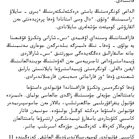
قاتىسادى.
الداعى كونگرەستىڭ باستى ەرەكشەلىكتەرىنىڭ ءبىرى - سايلاۋ
ءراسىمىنىڭ ءوتۋى. ءدال وسى استانادا ۋەفا پرەزيدەنتى مەن
اتقارۋشى كوميتەت مۇشەلەرى سايلانادى.
قازاقستاننىڭ وسىنداي اۋقىمدى ءىس-شارانى وتكىزۋ قۇقىعىنا
يە بولۋى - ۋەفا- نىڭ ەلىمىزگە بىلدىرگەن جوعارى سەنىمىنىڭ
جانە حالىقارالىق دەڭگەيدەگى سپورتتىق ءىس-شارالاردى
ۇيىمداستىرۋداعى تاجىريبەسى مەن الەۋەتىنىڭ مويىندالعانىنىڭ
ايقىن دالەلى. كونگرەستى ۇيىمداستىرۋعا بايلانىستى بارلىق
شىعىندى ۋەفا ءوز قاراجاتى ەسەبىنەن قارجىلاندىرادى.
ۋەفا كونگرەسىن وتكىزۋ قازاقستاندا فۋتبولدى دامىتۋعا
باعىتتالعان جۇيەلى جۇمىستىڭ زاڭدى جالعاسى بولماق. ەلىمىزدە
فۋتبول ينفراقۇرىلىمى جاڭعىرتىلىپ، بالالار مەن جاسوسپىرىمدەر
فۋتبولىن دامىتۋعا ەرەكشە كوڭىل بولىنۋدە. سونىمەن قاتار
كاسىبي كلۋبتاردى باسقارۋ تيىمدىلىگىن ارتتىرۋعا باعىتتالعان
رەفورمالار كەزەڭ- كەزەڭىمەن جۇزەگە اسىرىلىپ جاتىر.
كاسىبي فۋتبولدى كوممەرسيالاندىرۋدىڭ العاشقى كەزەڭىندە 11