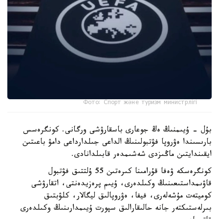
Фото: Спорт және туризм министрлігі
بۇل - ۇيىمنىڭ ەڭ جوعارى باسقارۋشى ورگانى. كونگرەسس
بارىسىندا ەۋروپا فۋتبولىنىڭ الداعى جىلدارداعى دامۋ باعىتىن
ايقىندايتىن ماڭىزدى شەشىمدەر قابىلدانادى.
كونگرەسكە ۋەفا قۇرامىنا كىرەتىن 55 ۇلتتىق فۋتبول
قاۋىمداستىعىنىڭ وكىلدەرى، ۇيىم پرەزيدەنتى، اتقارۋشى
كوميتەت مۇشەلەرى، فيفا، ەۋروپالىق ليگالار، كلۋبتىق
بىرلەستىكتەر جانە حالىقارالىق سپورت ۇيىمدارىنىڭ وكىلدەرى