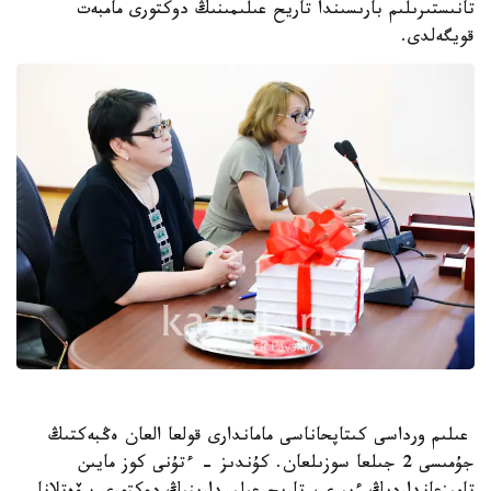
تانىستىرىلىم بارىسىندا تاريح عىلىمىنىڭ دوكتورى مامبەت
قويگەلدى.
عىلىم ورداسى كىتاپحاناسى ماماندارى قولعا العان ەڭبەكتىڭ
جۇمىسى 2 جىلعا سوزىلعان. كۇندىز - ءتۇنى كوز مايىن