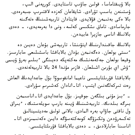
بالا ۇيىقتاماسا، قولىن جاۋىپ تاستايدى. كورپەنى الىپ،
ۇستىنەن باسىپ تۇرادى. شايقاعان كەزدە لاقتىرىپ جىبەرەدى.
بالا ەكى بەتىمەن قۇلايدى. قايتادان تاربيەشىنىڭ ەتەگىنە
جارماسادى. تاماق ىشكىسى كەلسە، ونى دا بەرمەيدى، - دەدى
بالانىڭ اناسى جازيرا عابيدەن.
بالانىڭ جاقىندارىنىڭ ايتۋىنشا، تاربيەشى بۇعان دەيىن دە
ءىستى بولعان. دەگەنمەن بۇدان بالاباقشا باسشىلىعى حابارسىز.
وقيعا بولعان جەكەمەنشىك مەكتەپكە دەيىنگى ءبىلىم بەرۋ ۇيىمى
ءۇش اي بۇرىن اشىلعان. قازىر مۇندا 24 بالا تاربيەلەنەدى.
بالاباقشا قۇرىلتايشىسى ناعيما امانقوسوۆا بۇل جاعدايدىڭ العاش
رەت تىركەلگەنىن ايتىپ، اتا-انادان كەشىرىم سۇرادى.
- ءبىز مۇنى بىلگەن جوقپىز. بۇل جاعدايدى اتا-اناسىمەن
بىرگە بىلدىك. تاربيەشىنىڭ ۇيىنە بارىپ سويلەستىك، ءبىراق
ول ناقتى جاۋاپ بەرە المادى. بالانى تولىق مەديتسينالىق
تەكسەرۋدەن وتكىزۋگە كومەكتەسۋگە دايىن ەكەنىمىزدى اتا-
اناسىنا حابارلادىق، - دەدى بالاباقشا قۇرىلتايشىسى.