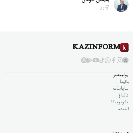
بەيسەن سۇلتان
اۆتور
KAZINFORM
بوليمدەر
وقيعا
ساياسات
تالداۋ
ەكونوميكا
الەمدە