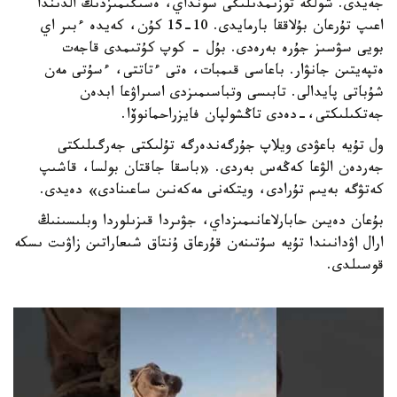
جەيدى. شولگە توزىمدىلىگى سونداي، ەسىگىمىزدىڭ الدىندا
اعىپ تۇرعان بۇلاققا بارمايدى. 10-15 كۇن، كەيدە ءبىر اي
بويى سۋسىز جۇرە بەرەدى. بۇل - كوپ كۇتىمدى قاجەت
ەتپەيتىن جانۋار. باعاسى قىمبات، ەتى ءتاتتى، ءسۇتى مەن
شۇباتى پايدالى. تابىسى وتباسىمىزدى اسىراۋعا ابدەن
جەتكىلىكتى،-دەدى تاڭشولپان فايزراحمانوۆا.
ول تۇيە باعۋدى ويلاپ جۇرگەندەرگە تۇلىكتى جەرگىلىكتى
جەردەن الۋعا كەڭەس بەردى. «باسقا جاقتان بولسا، قاشىپ
كەتۋگە بەيىم تۇرادى، ويتكەنى مەكەنىن ساعىنادى» دەيدى.
بۇعان دەيىن حابارلاعانىمىزداي، جۋىردا قىزىلوردا وبلىسىنىڭ
ارال اۋدانىندا تۇيە سۇتىنەن قۇرعاق ۇنتاق شىعاراتىن زاۋىت ىسكە
قوسىلدى.