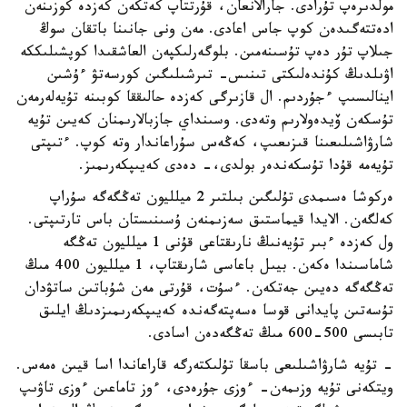
مولدىرەپ تۇرادى. جارالانعان، قۇرتتاپ كەتكەن كەزدە كوزىنەن
ادەتتەگىدەن كوپ جاس اعادى. مەن ونى جانىنا باتقان سوڭ
جىلاپ تۇر دەپ تۇسىنەمىن. بلوگەرلىكپەن العاشقىدا كوپشىلىككە
اۋىلدىڭ كۇندەلىكتى تىنىس- تىرشىلىگىن كورسەتۋ ءۇشىن
اينالىسىپ ءجۇردىم. ال قازىرگى كەزدە حالىققا كوبىنە تۇيەلەرمەن
تۇسكەن ۆيدەولارىم وتەدى. وسىنداي جازبالارىمنان كەيىن تۇيە
شارۋاشىلىعىنا قىزىعىپ، كەڭەس سۇراعاندار وتە كوپ. ءتىپتى
تۇيەمە قۇدا تۇسكەندەر بولدى،- دەدى كەيىپكەرىمىز.
ەركوشا ەسىمدى تۇلىگىن بىلتىر 2 ميلليون تەڭگەگە سۇراپ
كەلگەن. الايدا قيماستىق سەزىمنەن ۇسىنىستان باس تارتىپتى.
ول كەزدە ءبىر تۇيەنىڭ نارىقتاعى قۇنى 1 ميلليون تەڭگە
شاماسىندا ەكەن. بيىل باعاسى شارىقتاپ، 1 ميلليون 400 مىڭ
تەڭگەگە دەيىن جەتكەن. ءسۇت، قۇرتى مەن شۇباتىن ساتۋدان
تۇسەتىن پايدانى قوسا ەسەپتەگەندە كەيىپكەرىمىزدىڭ ايلىق
تابىسى 500-600 مىڭ تەڭگەدەن اسادى.
- تۇيە شارۋاشىلىعى باسقا تۇلىكتەرگە قاراعاندا اسا قيىن ەمەس.
ويتكەنى تۇيە وزىمەن- ءوزى جۇرەدى، ءوز تاماعىن ءوزى تاۋىپ