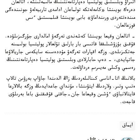
اتىراۋ وبلىستىق پوليتسيا دەپارتامەنتىنىڭ مالىمەتىنشە، اتالعان
دەرەك بويىنشا «كامەلەتكە تولماعان ادامدى تاربيەلەۋ جونىندەگى
مىندەتتەردى ورىنداماۋ» بابى بويىنشا قىلمىستىق ءىس
قوزعالعان.
- اتالعان وقيعا بويىنشا كەشەندى تەرگەۋ امالدارى جۇرگىزىلۋدە.
قۇقىق بۇزۋشىلىققا قاتىسى بار بارلىق تۇلعالار پوليتسيا بولىمىنە
جەتكىزىلدى. وزگە اقپارات تەرگەۋ مۇددەسىنە سايكەس جاريالاۋعا
جاتپايدى، - دەپ حابارلادى وبلىستىق پوليتسيا دەپارتامەنتىنىڭ
رەسمي وكىلى مەيىرىم ەرداۋلەت.
بالانىڭ اتا-اناسى كىنالىلەردىڭ زاڭ الدىندا جاۋاپ بەرۋىن تالاپ
ەتىپ وتىر. ولاردىڭ ايتۋىنشا، مۇنداي جاعدايدىڭ وزگە بالالارعا
قايتالانباۋى ءۇشىن وقيعاعا جان-جاقتى قۇقىقتىق باعا بەرىلۋى
قاجەت.
ايماق