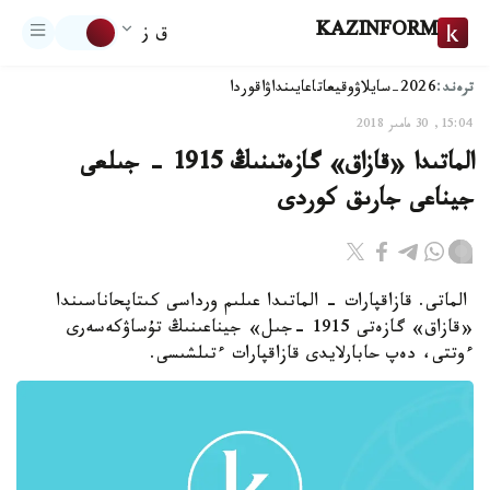
KAZINFORM
ق ز
ترەند:
2026-سايلاۋ
وقيعا
تاعايىنداۋ
اقوردا
15:04, 30 مامىر 2018
الماتىدا «قازاق» گازەتىنىڭ 1915 - جىلعى
جيناعى جارىق كوردى
الماتى. قازاقپارات - الماتىدا عىلىم ورداسى كىتاپحاناسىندا
«قازاق» گازەتى 1915 -جىل» جيناعىنىڭ تۇساۋكەسەرى
ءوتتى، دەپ حابارلايدى قازاقپارات ءتىلشىسى.