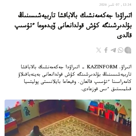
12:24, 07 تامىز 2026
اتىراۋدا جەكەمەنشىك بالاباقشا تاربيەشىسىنىڭ
بۇلدىرشىنگە كۇش قولدانعانى ۆيدەوعا ءتۇسىپ
قالدى
اتىراۋ. KAZINFORM - اتىراۋدا جەكەمەنشىك بالاباقشا
تاربيەشىسىنىڭ بۇلدىرشىنگە كۇش قولدانعانى بەينەباقىلاۋ
كامەراسىنا ءتۇسىپ قالعان. وقيعاعا بايلانىستى پوليتسيا
قىلمىستىق ءىس قوزعادى.