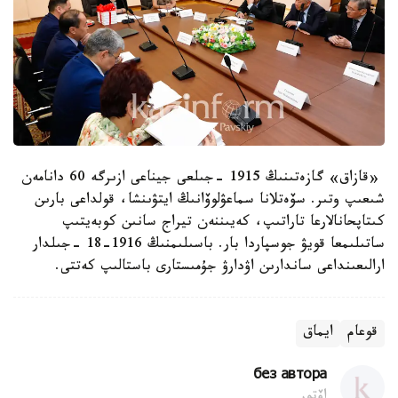
«قازاق» گازەتىنىڭ 1915 -جىلعى جيناعى ازىرگە 60 دانامەن
شىعىپ وتىر. سۆەتلانا سماعۋلوۆانىڭ ايتۋىنشا، قولداعى بارىن
كىتاپحانالارعا تاراتىپ، كەيىننەن تيراج سانىن كوبەيتىپ
ساتىلىمعا قويۋ جوسپاردا بار. باسىلىمنىڭ 1916-18 -جىلدار
ارالىعىنداعى ساندارىن اۋدارۋ جۇمىستارى باستالىپ كەتتى.
قوعام
ايماق
без автора
اۆتور