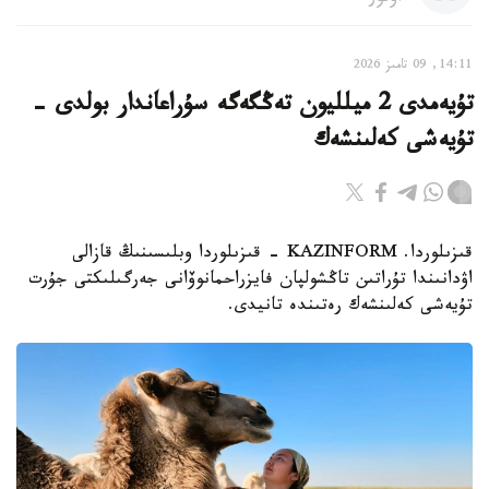
14:11, 09 تامىز 2026
تۇيەمدى 2 ميلليون تەڭگەگە سۇراعاندار بولدى -
تۇيەشى كەلىنشەك
قىزىلوردا. KAZINFORM - قىزىلوردا وبلىسىنىڭ قازالى
اۋدانىندا تۇراتىن تاڭشولپان فايزراحمانوۆانى جەرگىلىكتى جۇرت
تۇيەشى كەلىنشەك رەتىندە تانيدى.