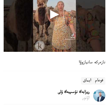
نازەركە سانيازوۆا
قوعام
ايماق
ريزابەك نۇسىپبەك ۇلى
اۆتور