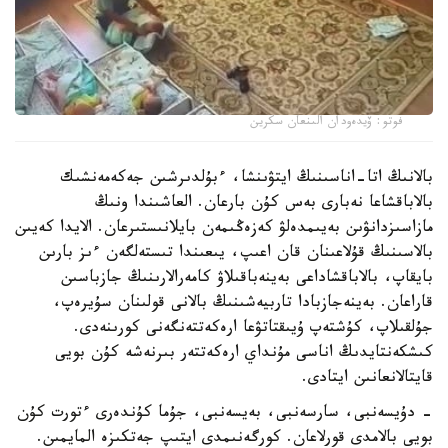
فوتو: ۆيدەودان الىنعان سكرين
بالانىڭ اتا-اناسىنىڭ ايتۋىنشا، ءبۇلدىرشىن جەكەمەنشىك
بالاباقشاعا نەبارى بەس كۇن بارعان. العاشىندا ونىڭ
مازاسىزدانۋىن بەيىمدەلۋ كەزەڭىمەن بايلانىستىرعان. الايدا كەيىن
بالاسىنىڭ قۇلاعىنان قان اعىپ، يىعىندا تىستەلگەن ءىز بارىن
بايقاپ، بالاباقشاداعى بەينەباقىلاۋ كامەرالارىنىڭ جازباسىن
قاراعان. بەينەجازبادا تاربيەشىنىڭ بالانى قولىنان سۇيرەپ،
جۇلقىلاپ، كۇشتەپ ۇيىقتاتۋعا ارەكەتتەنگەنى كورىنەدى.
كىشكەنتايدىڭ اناسى مۇنداي ارەكەتتەر بىرنەشە كۇن بويى
قايتالانعانىن ايتادى.
- دۇيسەنبى، سارسەنبى، بەيسەنبى، جۇما كۇندەرى ءتورت كۇن
بويى بالامدى قورلاعان. كورگەنىمدى ايتىپ جەتكىزە المايمىن.