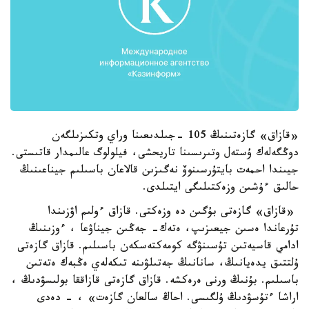
«قازاق» گازەتىنىڭ 105 -جىلدىعىنا وراي وتكىزىلگەن
دوڭگەلەك ۇستەل وتىرىسىنا تاريحشى، فيلولوگ عالىمدار قاتىستى.
جيىندا احمەت بايتۇرسىنوۆ نەگىزىن قالاعان باسىلىم جيناعىنىڭ
حالىق ءۇشىن وزەكتىلىگى ايتىلدى.
«قازاق» گازەتى بۇگىن دە وزەكتى. قازاق ءولىم اۋزىندا
تۇرعاندا ەسىن جيعىزىپ، ەتەك- جەڭىن جيناۋعا ، ءوزىنىڭ
ادامي قاسيەتىن تۇسىنۋگە كومەكتەسكەن باسىلىم. قازاق گازەتى
ۇلتتىق يدەيانىڭ، سانانىڭ جەتىلۋىنە تىكەلەي ەڭبەك ەتەتىن
باسىلىم. بۇنىڭ ورنى ەرەكشە. قازاق گازەتى قازاققا بولىسۋدىڭ ،
اراشا ءتۇسۋدىڭ ۇلگىسى. احاڭ سالعان گازەت» ، - دەدى