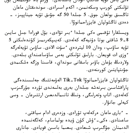
ەكى باس تۇيە ساتىپ الۋدان باستالدى. ءوزىم بالا كۇنىمنەن بۇل
تۇلىكتى كورىپ وسكەنمىن، اكەم اسىرادى. سوندىقتان ماعان
تاڭسىق بولعان جوق. 5 جىلدا 50 گە جۋىق تۇيە جيناپپىز، -
دەدى تاڭشولپان فايزراحمانوۆا.
ويسىلقارا تۇقىمى ەكى جىلدا ءبىر تۋادى، بۇل قورادا جىل سايىن
8-9 شاقتى بوتا دۇنيەگە كەلەدى. كەيىپكەرىمىز كۇندەلىكتى 5
تۇيە ساۋىپ، ودان 10 ليتردەي ءسۇت الادى. ساۋىن تۇيەلەرگە
ءوزى ات قويعان. بارلىق تۇلىكتى بەس ساۋساعىنداي بىلەدى.
ولاردىڭ بۇعان باۋىر باسقانى سونداي، قاسىنا وزگە ەشكىمدى
جۋىتپايتىن كورىنەدى.
تاڭشولپان فايزراحمانوۆا Tik-Tok الەۋمەتتىك جەلىسىندەگى
پاراقشاسىن بىرنەشە جىلدان بەرى بەلسەندى تۇردە جۇرگىزىپ
كەلەدى. اتاپ وتەرلىگى، ونىڭ تانىمالدىعىن ارتتىرعان - وسى
كيەلى جانۋار.
- ءبارى ماعان ەركەلەپ تۇرادى. وزدەرى ادام سياقتى،
ساعىنادى. ەكى-ءۇش كۇن ۇيدە بولماسام، كەلگەنىمدە
الدىمنان جۇگىرىپ شىعادى. يىعىما باسىن قويادى. جانارى