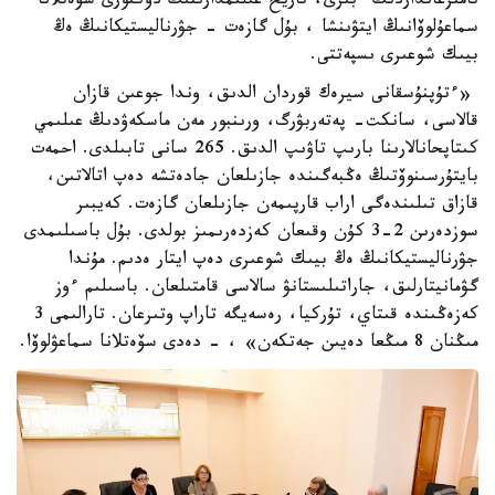
تامىزعانداردىڭ ءبىرى، تاريح عىلىمدارىنىڭ دوكتورى سۆەتلانا
سماعۇلوۆانىڭ ايتۋىنشا ، بۇل گازەت - جۋرناليستيكانىڭ ەڭ
بيىك شوعىرى ىسپەتتى.
«ءتۇپنۇسقانى سيرەك قوردان الدىق، وندا جوعىن قازان
قالاسى، سانكت- پەتەربۋرگ، ورىنبور مەن ماسكەۋدىڭ عىلىمي
كىتاپحانالارىنا بارىپ تاۋىپ الدىق. 265 سانى تابىلدى. احمەت
بايتۇرسىنوۆتىڭ ەڭبەگىندە جازىلعان جادەتشە دەپ اتالاتىن،
قازاق تىلىندەگى اراب قارپىمەن جازىلعان گازەت. كەيبىر
سوزدەرىن 2-3 كۇن وقىعان كەزدەرىمىز بولدى. بۇل باسىلىمدى
جۋرناليستيكانىڭ ەڭ بيىك شوعىرى دەپ ايتار ەدىم. مۇندا
گۋمانيتارلىق، جاراتىلىستانۋ سالاسى قامتىلعان. باسىلىم ءوز
كەزەڭىندە قىتاي، تۇركيا، رەسەيگە تاراپ وتىرعان. تارالىمى 3
مىڭنان 8 مىڭعا دەيىن جەتكەن» ، - دەدى سۆەتلانا سماعۋلوۆا.