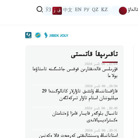
الداۋ
KZ
QZ
РУ
EN
中文
ق ز
ЎЗ
تاقىرىپقا قاتىستى
22:04, 06 تامىز 2026
قۇرىلىس قالدىقتارىن قوقىس جاشىگىنە تاستاۋعا
بولا ما
20:56, 06 تامىز 2026
قازاقستاننىڭ ۇلتتىق تاۋارلار كاتالوگىندا 29
ميلليوننان استام تاۋار تىركەلگەن
20:45, 06 تامىز 2026
تانىمال بلوگەر قايسار قامزا ۆەتنامنان
ەكستراديسيالاندى
20:31, 06 تامىز 2026
استانانىڭ وسىنشالىقتى كەرەمەت قالا ەكەنىن