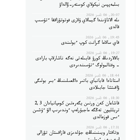
بىلمەپپىن نيكولاي كوستەر-ۆالداۋ
20:07, 06 تامىز 2026
ىلە الاتاۋىندا گيمالاي ۇلارى فوتوتۇزاققا ءتۇسىپ
قالدى
19:45, 06 تامىز 2026
قاي سالاعا گرانت كوپ ءبولىندى
19:27, 06 تامىز 2026
بالالاردىڭ كورۋ قابىلەتى نەگە ناشارلاپ بارادى
- وفتالمولوگ ءتۇسىندىردى
18:44, 06 تامىز 2026
استانادا قابانباي باتىر داڭعىلىنىڭ ءبىر بولىگى
ۋاقىتشا جابىلادى
18:30, 06 تامىز 2026
قاشاعان كەن ورنىن يگەرەتىن كومپانيادان 2,3
تريلليون تەڭگە ماجبۇرلەپ ءوندىرىپ الۋ ءۇشىن
ءىس قوزعالدى
17:31, 06 تامىز 2026
«تاقتار ويىنىنىڭ» جۇلدىزى قازاقستان تۋرالى