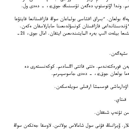
دىم. وندا اۆتوستوپ دەگەن تۇسىنىك جوق»، - دەدى ول.
ك بولعان. ءبىراق اقشاسى بولماعان سوڭ قازاقستانعا قايتۋعا
ۇندىستانداعى قازاقستان كونسۋلدىعىنا حابارلاسقان ەكەن.
ديپلوماتيالىق ميسسيا وكىلدەرى كەز كەلگەن ساياحاتشىعا بيلەت الىپ بەرە المايتىندىعىن ايتقان. امال جوق، 21-
 ىشپەگەن.
پەن قورەكتەندىم. ەتتى قاتتى اڭسادىم. كوكەنىستەرى دە
لەما بولعان جوق»، - دەدى جاسوسپىرىم.
اۋدارماشى قوسىمشا ارقىلى سويلەسكەن.
 قىتاي.
لىق ازامات ماعان 200 يۋان بەردى. ول 32 دوللار. ۆيزانىڭ قۇنى سول شامالاس بولاتىن. لاوسقا جەتكەن سوڭ