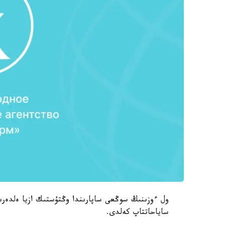
ول ءوزىنىڭ سوڭعى ساپارىندا وڭتۇستىك ازيا ەلدەرى
ساياحاتتاپ كەلدى.