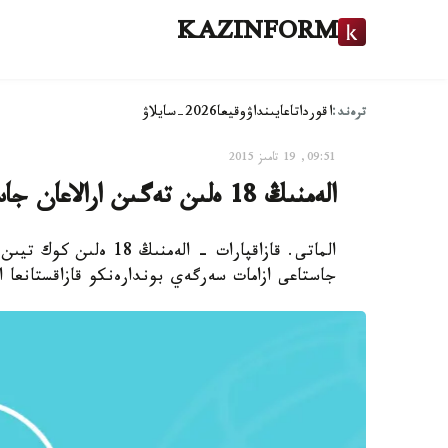
KAZINFORM
ترەند:
اقوردا
تاعايىنداۋ
وقيعا
2026-سايلاۋ
09:51, 19 تامىز 2015
الەمنىڭ 18 ەلىن تەگىن ارالاعان جاس ساياحاتشى قازاقستانعا ورالدى - فوتو
جاستاعى ازامات سەرگەي بوندارەنكو قازاقستانعا 