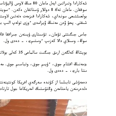
شەكارادا وتىراتىن ايەل ماع
سوققان. ماعان تەك 8 دوللار ۇستاتقان
بولعىشتىعى سونداي، شەكارادا قىزمەت ەتەتىن لاوستى
شىقتى. پحۋ ۆەن مەنىڭ ۆيزامدى ءوزى تولەپ الىپ 
جاس جىگىتتى تۋعان- تۋىستارى ۇيىنەن جىراققا قالاي
سوڭ، وسىلاي دالا كەزىپ ءوستىم»، - دەدى ول.
بويشاڭ كەلگەن ارىق جىگىت سالماعى 35 كەلى بولاتىن ريۋكزاكتى قالاي كوتەرىپ جۇرگەنىنە تاڭعالدىق.
«مەنىڭ اقشام جوق، ءۇيىم جوق، وتباسىم جوق. مەن
ىنتا بار»، - دەدى ول.
دەمەۋشى تابىلسا از كۇندە سەرگەي افريكا كونتينەنتىنە
ەلدەرىنەن ياحتامەن وڭتۇستىك امەريكاعا جول تارتاد