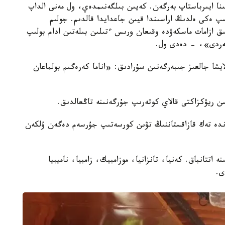
ان 80 مىڭ لاوس ۆاليۋتاسىنا ايىرباستاپ بەرگەن. كەيىن بىلگەنىمدەي، ول مەنى الداپ
 ەكەن. ءسويتىپ ەكى ەلدىڭ اراسىندا قيىن جاعدايدا قالدىم. جولىم
ق ازامات ماسكەۋدە وقىعان ورىس ءتىلىن بىلەتىن ادام بولىپ
بەردى»، - دەدى ول.
شا جالعىز جىبەرگەنىن سۇرادىق: «اناما كەرەگىم بولماعان
دە تەك قازاقستاننىڭ تۋىن كورسەتىپ جۇرسەم دەگەن ۇلكەن
 اتتانباق. كەنيا، تانزانيا، موزامبيك، زامبيا، ناميبيا
ى.