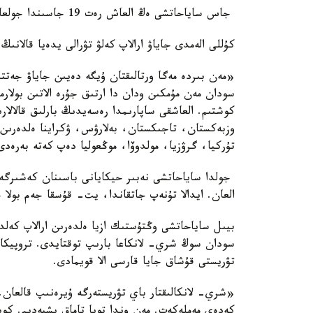
جاس ساياحاتشى ەڭ العاش رەت 19 جاسىندا جولعا شىققان.
كۇللى الەمدى جاياۋ ارالاپ كەلۋ تۋرالى يدەيا قالانى
سودان مەن مۇمكىن ودان دا ارتىق جۇرە الاتىن بولار
كوشتىم. العاشقى ساپارىمدا رەسەيدىڭ بارلىق قالالا
وزبەكستان، تاجىكستان، بەلارۋس، ۋكراينا ەلدەرىن ا
تۇركيا، گرۋزيا، مولدوۆا، موڭعوليا دەپ كەتە بەرەد
جولدا ساياحاتشى نەبىر حيكايانى باسىنان كەشىرگە
العان. ايدالا تۇنەپ جاتقاندا، يت- قۇسقا جەم بولا 
بيىل ساياحاتشى وڭتۇستىك ازيا ەلدەرىن ارالاپ كەل
سودان سوڭ شري- لانكاعا بارىپ توقتايدى. تروپيكال
تۋريستى قۇشاق جايا قارسى الا قويمادى.
«شري- لانكالىقتار باي تۋريستەرگە ۇيرەنىپ قالعان