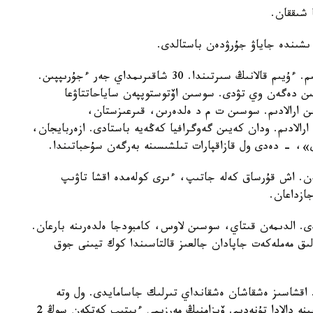
ڭ ىشىندە جاياۋ جۇرۋدەن باستالدى.
«مەن بىردە مەگا ورتالىقتان ۇيگە دەيىن جاياۋ جەتتىم. ءۇيىم قالانىڭ سىرتىندا. 30 شاقىرىمداي جەر ءجۇرىپپىن.
مىن دەگەن وي تۋدى. سوسىن اۆتوستوپپەن ساياحاتتاۋعا
رىن ارالادىم. سوسىن ت م د ەلدەرىن، قىرعىزستان،
رالادىم. ودان كەيىن گەوگرافيا كەڭەيە باستادى. ازەربايجان،
ى»، - دەدى ول قازاقپارات تىلشىسىنە بەرگەن سۇحباتىندا.
ن. اش قۇرساق كەلە جاتىپ، ءىرى كولەمدە اقشا تاۋىپ
جازداعان.
دى. الدىمەن قىتاي، سوسىن لاوس، كامبودجا ەلدەرىنە بارعان.
ىق مەملەكەت جاپادان جالعىز قالتاسىندا كوك تيىنى جوق
. اقشاسىز ەشقاشان ەشقانداي تىرلىك جاسامايدى. ول وتە
كەدەي مەملەكەت. مەن وندا تويا تاماق ىشپەدىم. كوبىنە دالادا تۇنەدىم. ۆيزامنىڭ مەرزىمى ءبىتىپ كەتكەن سوڭ 2