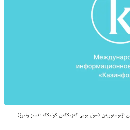
ن اۆتوستوپپەن (جول بويى كەزىككەن كولىككە اقسىز وتىرۋ)