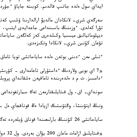
ايداي سول ەلدە جاتىپ قالدىم. كوبىنە جاياۋ ءجۇر
سەرگەي شري- لانكادان مالديۆ ارالدارىنا ۇشىپ كەتپە
تۋرا كەلدى. ءوزىنىڭ باسىنداعى جاعدايدى ايتىپ، ء
تۋعان كۇنىن شري- لانكادا وتكىزەدى.
ءتىلى مەن ءدىنى بوتەن ەلدە ساياحاتشى تويا تاماق
«7 اي بويى ولاردىڭ ءداستۇرلى تاعامدارى - كۇرىش
ءدامسىز. ت م د ەلدەرىندە تاماقپەن ەشقانداي پروب
سونداي- اق، ول قىتايلىقتارمەن تەك سمارتفونداعى 
ونىڭ ايتۋىنشا، وڭتۇستىك ازيادا ەڭ قوناقجاي ەل -
ساياحاتشى 26 كۇننىڭ بارلىعىندا قوناق ۇيلەردە تەگىن تۇنەپ شىققان.
«قىتاي