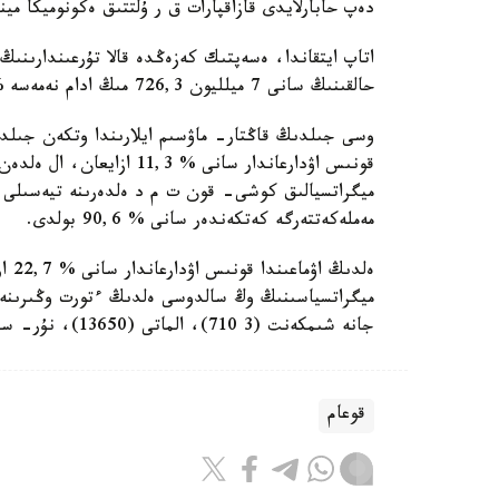
دەپ حابارلايدى قازاقپارات ق ر ۇلتتىق ەكونوميكا مي
حالقىنىڭ سانى 7 ميلليون 726,3 مىڭ ادام نەمەسە % 41,8 بولدى.
وسى جىلدىڭ قاڭتار- ماۋسىم ايلارىندا وتكەن جىلدىڭ
مەملەكەتتەرگە كەتكەندەر سانى % 90,6 بولدى.
ەلدى
جانە شىمكەنت (3 710)، الماتى (13650)، نۇر- سۇلتان (14104) قالالارى بار.
قوعام