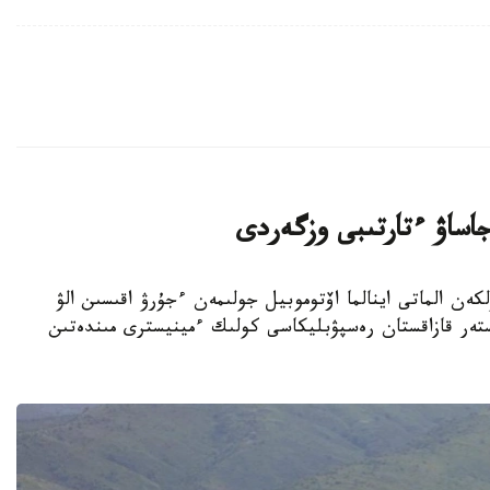
 جاساۋ ءتارتىبى وزگەردى
يسترلىگى ۇلكەن الماتى اينالما اۆتوموبيل جولىمەن ءجۇرۋ اقىسىن الۋ
ستەر قازاقستان رەسپۋبليكاسى كولىك ءمينيسترى مىندەتىن