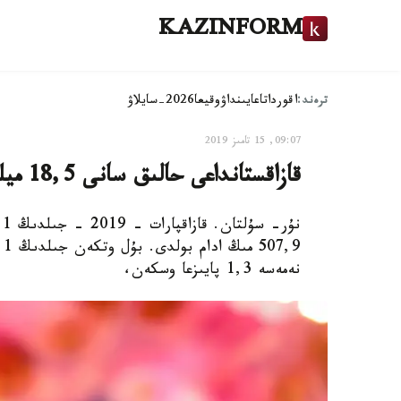
KAZINFORM
ترەند:
اقوردا
تاعايىنداۋ
وقيعا
2026-سايلاۋ
09:07, 15 تامىز 2019
قازاقستانداعى حالىق سانى 18,5 ميلليون ادامعا جەتتى
نەمەسە 1,3 پايىزعا وسكەن،