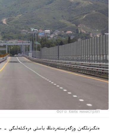
Фото: Көлік министрлігі
ەنگىزىلگەن وزگەرىستەردىڭ باستى ەرەكشەلىگى - جول