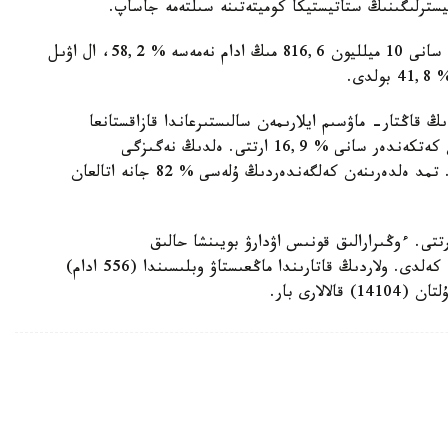
نيسترلىگىنىڭ ستاتيستيكا كوميتەتىنە سىلتەمە جاساپ.
اتاپ ايتقاندا، ەسەپتىك كەزەڭدە قالا تۇرعىندارىنىڭ سانى 10 ميلليون 816,6 مىڭ ادام نەمەسە % 58,2، ال اۋىل
 قاڭتار- ماۋسىم ايلارىمەن سالىستىرعاندا قازاقستانعا
قونىس اۋدارعاندار سانى % 11,3 ازايعان، ال ەلدەن كەتكەندەر سانى % 16,9 ارتتى. ەلدىڭ نەگىزگى
ميگراتسيالىق كوشى- قون ت م د ەلدەرىنە تيەسىلى. تمد ەلدەرىنەن كەلگەندەردىڭ ۇلەسى % 82 جانە اتالعان
ڭ اۋماعىندا قونىس اۋدارعاندار سانى % 22,7 ارتتى. ءوڭىرارالىق قونىس اۋدارۋ بويىنشا حالىق
ميگراتسياسىنىڭ وڭ سالدوسى ەلدىڭ ءتورت وڭىرىنە كەلدى. ولاردىڭ قاتارىندا ماڭعىستاۋ وبلىسىندا (556 ادام)