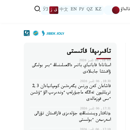
الداۋ
KZ
QZ
РУ
EN
中文
ق ز
ЎЗ
تاقىرىپقا قاتىستى
18:44, 06 تامىز 2026
استانادا قابانباي باتىر داڭعىلىنىڭ ءبىر بولىگى
ۋاقىتشا جابىلادى
18:30, 06 تامىز 2026
قاشاعان كەن ورنىن يگەرەتىن كومپانيادان 2,3
تريلليون تەڭگە ماجبۇرلەپ ءوندىرىپ الۋ ءۇشىن
ءىس قوزعالدى
17:31, 06 تامىز 2026
«تاقتار ويىنىنىڭ» جۇلدىزى قازاقستان تۋرالى
اسەرىمەن ءبولىستى