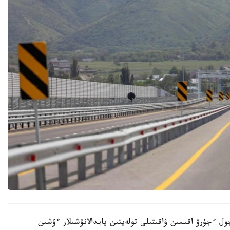
 ءجۇرۋ اقىسىن ۋاقىتىلى تولەيتىن پايدالانۋشىلار ءۇشىن