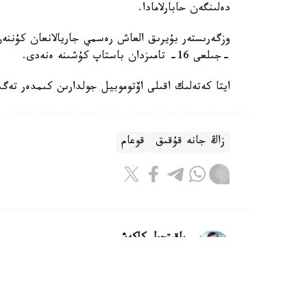
دەلىنگەن حابارلامادا.
-جىلعى 16- تامىزدان باستاپ كۇشىنە ەنەدى.
ايتا كەتەلىك اقىلى اۆتوموبيل جولدارىن كىمدەر تەگىن 
زاڭ جانە قۇقىق
قوعام
باقىتجول كاكەش
اۆتور