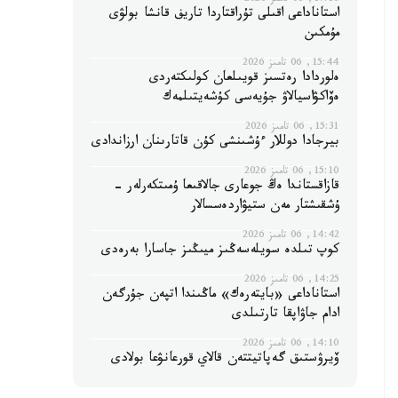
17:10, 06 تامىز 2026
استاناداعى اقىلى تۇراقتاردا تاريف قانشا بولۋى
مۇمكىن
15:44, 06 تامىز 2026
ەلوردادا رەتسىز قويىلعان كولىكتەردى
ەۆاكۋاسيالاۋ جۇيەسى كۇشەيتىلمەك
15:31, 06 تامىز 2026
بيرجادا دوللار ءۇشىنشى كۇن قاتارىنان ارزاندادى
15:10, 06 تامىز 2026
قازاقستاندا ەڭ جوعارى جالاقىعا ۇمىتكەرلەر -
ۇشقىشتار مەن ستيۋاردەسسالار
14:42, 06 تامىز 2026
كوپ تىلدە سويلەسەڭىز ميىڭىز جاسارا بەرەدى
14:25, 06 تامىز 2026
استاناداعى «بايتەرەك» ماڭىندا اتپەن جۇرگەن
ادام جاۋاپقا تارتىلدى
14:10, 06 تامىز 2026
ۆيرۋستىق گەپاتيتتەن قالاي قورعانۋعا بولادى