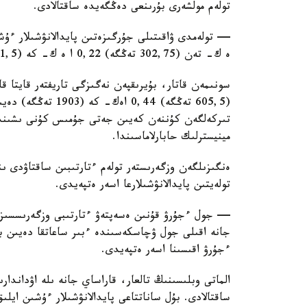
تولەم مولشەرى بۇرىنعى دەڭگەيدە ساقتالادى.
ە ك- تەن (302,75 تەڭگە) 0,22 ا ە ك- كە (951,5 تەڭگە) دەيىنگى مولشەردە ساقتالادى.
(605,5 تەڭگە) 0,44 
تىركەلگەن كۇننەن كەيىن جەتى جۇمىس كۇنى ىشىندە 
مينيسترلىك حابارلاماسىندا.
ەنگىزىلگەن وزگەرىستەر تولەم ءتارتىبىن ساقتاۋدى ىنت
تولەيتىن پايدالانۋشىلارعا اسەر ەتپەيدى.
— جول ءجۇرۋ قۇنىن ەسەپتەۋ ءتارتىبى وزگەرىسسىز قا
جانە اقىلى جول ۋچاسكەسىندە ءبىر ساعاتقا دەيىن ب
ءجۇرۋ اقىسىنا اسەر ەتپەيدى.
الماتى وبلىسىنىڭ تالعار، قاراساي جانە ىلە اۋداندا
ساقتالادى. بۇل ساناتتاعى پايدالانۋشىلار ءۇشىن اي