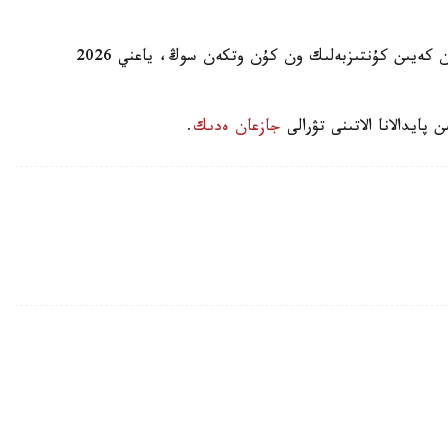
وزگەرىستەر بۇيرىق العاش رەسمي جاريالانعان كۇننەن كەيىن كۇنتىزبەلىك ون كۇن وتكەن سوڭ، ياعني 2026
پايدالانا الاتىنى تۋرالى
جازعان ەدىك
.