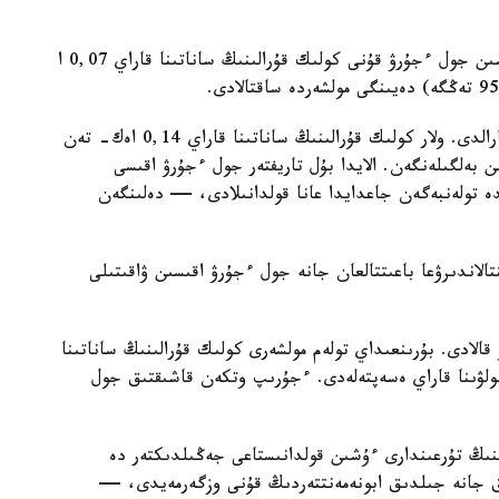
— تولەمدى ۋاقىتىلى جۇرگىزەتىن پايدالانۋشىلار ءۇشىن جول ءجۇرۋ قۇنى كولىك قۇرالىنىڭ ساناتىنا قاراي 0,07 ا
سونىمەن قاتار، بۇيرىقپەن نەگىزگى تاريفتەر قايتا قارالدى. ولار كولىك قۇرالىنىڭ ساناتىنا قاراي 0,14 اەك- تەن
اەك- كە (1903 تەڭگە) دەيىن بەلگىلەنگەن. الايدا بۇل تاريفتەر جول ءجۇرۋ اقىسى
تولەنبەگەن جاعدايدا عانا قولدانىلادى، — دەلىنگەن
الاندىرۋعا باعىتتالعان جانە جول ءجۇرۋ اقىسىن ۋاقىتىلى
لادى. بۇرىنعىداي تولەم مولشەرى كولىك قۇرالىنىڭ ساناتىنا
ولۋىنا قاراي ەسەپتەلەدى. ءجۇرىپ وتكەن قاشىقتىق جول
رىنىڭ تۇرعىندارى ءۇشىن قولدانىستاعى جەڭىلدىكتەر دە
لىق جانە جىلدىق ابونەمەنتتەردىڭ قۇنى وزگەرمەيدى، —