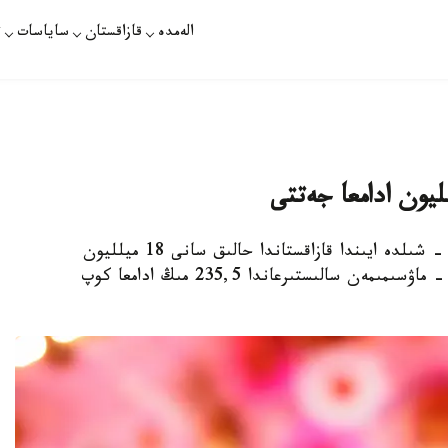
الەمدە
قازاقستان
ساياسات
ت
نۇر- سۇلتان. قازاقپارات - 2019 - جىلدىڭ 1 - شىلدە ايىندا قازاقستاندا حالىق سانى 18 ميلليون
507,9 مىڭ ادام بولدى. بۇل وتكەن جىلدىڭ 1 - ماۋسىمىمەن سالىستىرعاندا 235,5 مىڭ ادامعا كوپ