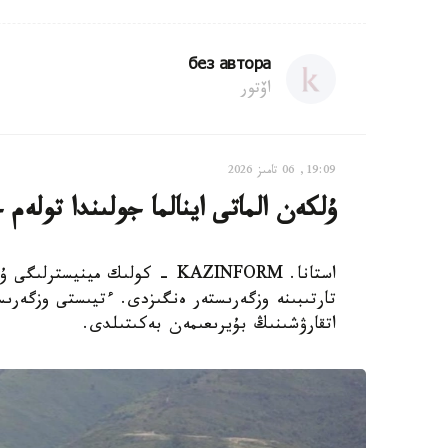
без автора
اۆتور
19:09, 06 تامىز 2026
ۇلكەن الماتى اينالما جولىندا تولەم
استانا. KAZINFORM - كولىك مين
تارتىبىنە وزگەرىستەر ەنگىزدى. ءتيىستى وزگەرى
اتقارۋشىنىڭ بۇيرىعىمەن بەكىتىلدى.