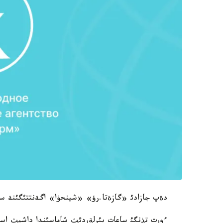
دةپ جازادئ «گازةتا.رؤ» «شينحؤا» اگةنتتئگئنة س
ءورت تذنگئ ساعات بئرلةردئث شاماسئندا داشيث استان