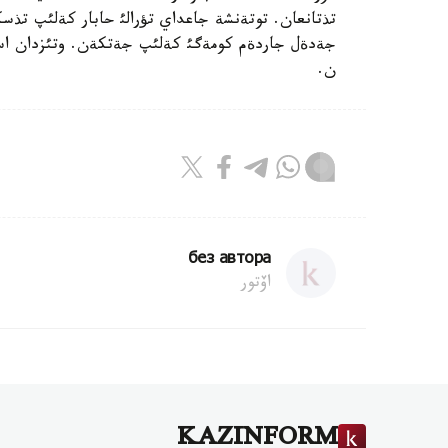
جةدةل جاردةم كومةگئ كةلئپ جةتكةن. وتئزدان استا
ن.
без автора
اۆتور
KAZINFORM