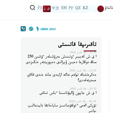
الداۋ
KZ
QZ
РУ
EN
中文
ق ز
ЎЗ
تاقىرىپقا قاتىستى
12:39, 06 تامىز 2026
ا ق ش كەيبىر ءوتىنىش بەرۋشىلەر ءۇشىن 250
مىڭ دوللارعا دەيىن ۆيزالىق دەپوزيتتەر ەنگىزدى
12:10, 06 تامىز 2026
دەكرەتتىك تولەم نەگە ازايدى جانە ەندى قالاي
ەسەپتەلەدى؟
10:52, 06 تامىز 2026
ا ق ش جاپون ۆاليۋتاسىنا ءباس تىكتى
10:41, 06 تامىز 2026
تۇركى الەمى ءتولقۇجاتسىز ساياحاتقا دايىندالىپ
جاتىر