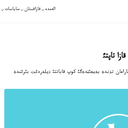
الەمدە
قازاقستان
ساياسات
ت
بئگة قاراعان تذندة بةيجئثدةگئ كوپ قاباتتئ ذيلةردئث بئرئندة