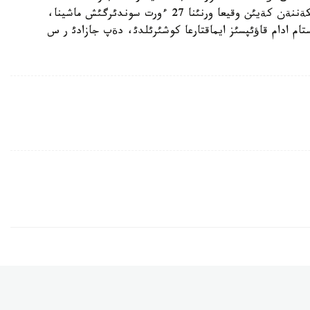
تذتانعان. توتةنشة جاعداي تؤرالئ حابار كةلئپ تذسكةننةن كةيئن وقيعا ورنئنا 27 ءورت سوندئرگئش ماشينا،
م ادام قاؤئپسئز ايماقتارعا كوشئرئلدئ، دةپ جازادئ ر س