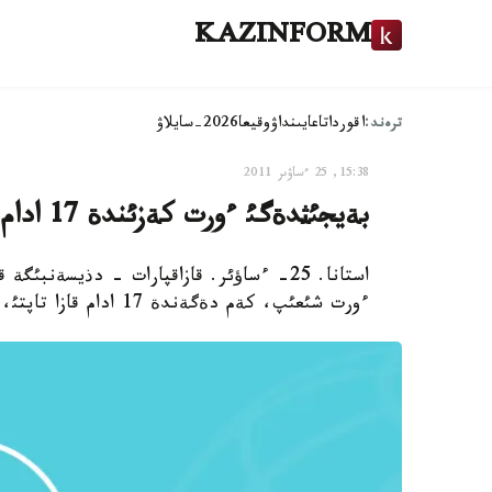
KAZINFORM
ترەند:
اقوردا
تاعايىنداۋ
وقيعا
2026-سايلاۋ
15:38, 25 ءساۋىر 2011
بةيجئثدةگئ ءورت كةزئندة 17 ادام قازا تاپتئ
استانا. 25- ءساؤئر. قازاقپارات - دذيسةن
ءورت شئعئپ، كةم دةگةندة 17 ادام قازا تاپتئ،