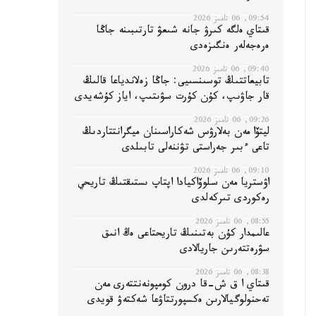
09:54, 06 تامىز 2026
قىتاي ەلگە كىرۋ جانە شىعۋ تارتىبىنە جاڭا
ەرەجەلەر ەنگىزەدى
09:40, 06 تامىز 2026
تابيعاتتىڭ توسىنسىيى: جاڭا زەلاندياعا قالىڭ
قار جاۋىپ، كۇن كۇرت سۋىتىپ، اياز كۇشەيدى
09:26, 06 تامىز 2026
ليتۆا مەن بەلارۋس شەكاراسىنان ميگرانتتاردىڭ
تاعى ءبىر جەراستى تۋننەلى تابىلدى
09:10, 06 تامىز 2026
اۋستريا مەن سلوۆاكيادا اپتاپ ىستىقتىڭ تاريحي
رەكوردى تىركەلدى
08:55, 06 تامىز 2026
عالىمدار كۇن بەتىنىڭ تاريحتاعى ەڭ انىق
سۋرەتتەرىن جاريالادى
08:38, 06 تامىز 2026
قىتاي ا ق ش-قا درون كومپونەنتتەرى مەن
تەحنولوگيالارىن ەكسپورتتاۋعا شەكتەۋ قويدى