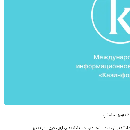
ئلتةمة جاساپ.
الئق اؤدانئنداعئ ءتورت قاباتتئ ذيلةردئث بئرئندة