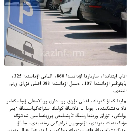
اتاپ ايتقاندا، سارىارقا اۋدانىندا 860، الماتى اۋدانىندا 325،
بايقوڭىر اۋدانىندا 107، ەسىل اۋدانىندا 388 اقىلى تۇراق ورنى
الىندى.
«ايتا كەتۋ كەرەك، اقىلى تۇراق ورىندارى ورنالاسقان ۋچاسكەلەر
قالا مەنشىگىندە. جوبا - قالانىڭ كولىك ستراتەگياسىنىڭ ءبىر
بولىگى، تۇراق ورىندارىنىڭ تاپشىلىعى پروبلەماسىن شەشۋگە
مۇمكىندىك بەرەدى، اۆتوموبيل ترافيگىن رەتتەيدى، جاياۋ