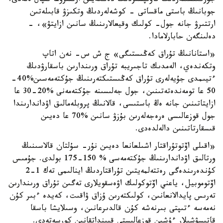
جۇرگىنشىلەردىڭ قاۋىپسىزدىك دەڭگەيىن ارتتىرۋعا ىقپال ەتەدى.
جوبانىڭ باستى ماقساتى - كوشەلەردىڭ وتكىزۋ قابىلەتىن
ارتتىرۋ جانە جول- كولىك وقيعالارىنىڭ سانىن ازايتۋ»، -
دەلىنگەن حابارلامادا.
«استانانىڭ تۇراق كەڭىستىگى» ج ش س- نەن اتاپ
وتكەندەي، الەمدىك تاجىريبە تۇراق ورىندارىن باسقارۋدىڭ
ءتيىمدى جۇيەلەرى تۇراق كەڭىستىكتەرىنىڭ جۇكتەمەسىن%40-
50 عا تومەندەتەتىنىن، جول جەلىسىنە جۇكتەمەنى %20-30 عا
ازايتاتىنىن جانە ەڭ باستىسى، قالانىڭ پروبلەمالىق اۋداندارىندا
جول قوزعالىسى ەرەجەلەرىن بۇزۋ سانىن %70 عا دەيىن
قىسقارتاتىنىن دالەلدەدى.
«اقىلى اۆتوتۇراقتار اشىلعانعا دەيىن نۇر- سۇلتان قالاسىنىڭ
ورتالىق اۋداندارىنىڭ جۇكتەمەسى % 150-175 بولدى. جۇمىس
كۇندەرىندەگى رەتتەلمەيتىن تۇراقتاردىڭ اينالىمى تەك 1-2
اۆتوموبيل، ياعني اۆتوكولىك اۋەسقويلارى تەگىن تۇراق ورىندارىن
تەرىس پايدالانعانىن، كولىكتەرىن ۇزاق ۋاقىت، كەيدە ءبىر كۇن
نەمەسە ءتىپتى بىرنەشە كۇن قالدىرعانىن، وسىلايشا باسقا
قاتىسۋشىلار ءۇشىن قوزعالىستى قيىنداتقانىن كورسەتەدى.