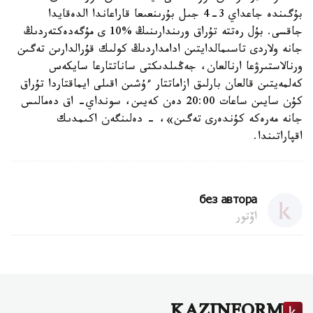
بۇگىندە جاعداي 3-4 جىل بۇرىنعىعا قاراعاندا الدەقايدا
جاقسى. بۇل رەتتە تۇراق ورىندارىنىڭ %10 ى مۇگەدەكتەردىڭ
جانە ولاردى تاسىمالدايتىن ادامداردىڭ كولىك قۇرالدارىن تەگىن
ورنالاستىرۋعا ارنالعان، جەڭىلدىكتى ساناتتارعا سايكەس
كەلمەيتىن قالعان بارلىق ازاماتتار ءۇشىن اقىلى ايماقتاردا تۇراق
كۇن سايىن ساعات 20:00 دەن كەيىن، سونداي- اق دەمالىس
جانە مەرەكە كۇندەرى تەگىن»، - دەلىنگەن اكىمدىك
اقپاراتىندا.
без автора
اۆتور