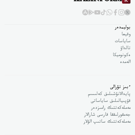
KAZINFORM
بوليمدەر
وقيعا
ساياسات
تالداۋ
ەكونوميكا
الەمدە
ءبىز تۋرالى
پايدالانۋشىلىق كەلىسىم
قۇپىيالىلىق ساياساتى
مەملەكەتتىك رامىزدەر
جەمقورلىققا قارسى شارالار
مەملەكەتتىك ساتىپ الۋلار