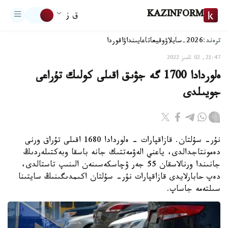
KAZINFORM
ق ز
ترەند:
2026-سايلاۋ
وقيعا
تاعايىنداۋ
اقوردا
21:47, 02 تامىز 2022
ەلوردادا 1700 گە جۋىق اقىلى كولىك تۇراعى
جويىلدى
نۇر- سۇلتان. قازاقپارات - ەلوردادا 1680 اقىلى تۇراق ورنى
دەمونتاجدالدى، ياعني الەۋمەتتىك جانە باسقا وبەكتىلەردىڭ
جانىندا ورنالاسقان 55 جەر ۋچاسكەسىنەن الىنىپ تاستالدى،
دەپ حابارلايدى قازاقپارات نۇر- سۇلتان اكىمدىگىنىڭ سايتىنا
سىلتەمە جاساپ.