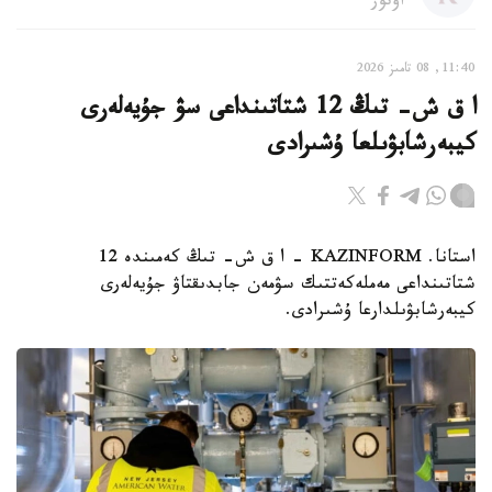
اۆتور
11:40, 08 تامىز 2026
ا ق ش- تىڭ 12 شتاتىنداعى سۋ جۇيەلەرى
كيبەرشابۋىلعا ۇشىرادى
استانا. KAZINFORM – ا ق ش- تىڭ كەمىندە 12
شتاتىنداعى مەملەكەتتىك سۋمەن جابدىقتاۋ جۇيەلەرى
كيبەرشابۋىلدارعا ۇشىرادى.