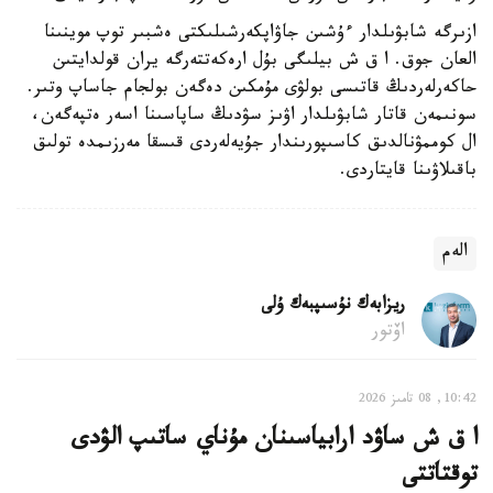
ازىرگە شابۋىلدار ءۇشىن جاۋاپكەرشىلىكتى ەشبىر توپ موينىنا
العان جوق. ا ق ش بيلىگى بۇل ارەكەتتەرگە يران قولدايتىن
حاكەرلەردىڭ قاتىسى بولۋى مۇمكىن دەگەن بولجام جاساپ وتىر.
سونىمەن قاتار شابۋىلدار اۋىز سۋدىڭ ساپاسىنا اسەر ەتپەگەن،
ال كوممۋنالدىق كاسىپورىندار جۇيەلەردى قىسقا مەرزىمدە تولىق
باقىلاۋىنا قايتاردى.
الەم
ريزابەك نۇسىپبەك ۇلى
اۆتور
10:42, 08 تامىز 2026
ا ق ش ساۋد ارابياسىنان مۇناي ساتىپ الۋدى
توقتاتتى