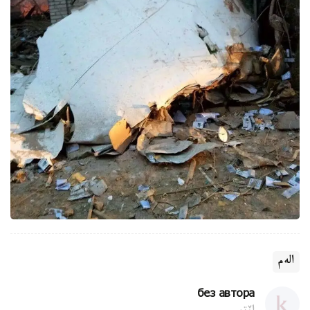
الەم
без автора