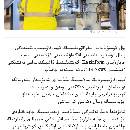
Фото: whyy.org
بۇل كوممۋنالدىق ينفراقۇرىلىمنىڭ كيبەرقاۋىپسىزدىگىندەگى
وسال تۇستارعا قاتىستى الاڭداۋشىلىقتى كۇشەيتتى، دەپ
حابارلايدى Kazinform اگەنتتىگىنىڭ ۆاشينگتونداعى مەنشىكتى
ءتىلشىسى CBS News-كە سىلتەمە جاساپ.
كيبەرقاۋىپسىزدىك سالاسىنىڭ ماماندارى شابۋىلدار ينتەرنەتكە
قوسىلعان، قورعانىس دەڭگەيى تومەن وندىرىستىك
كومپيۋتەرلەردى پايدالاناتىن مىڭداعان سۋمەن جابدىقتاۋ
جۇيەسىنىڭ وسال ەكەنىن كورسەتتى.
شابۋىلداردىڭ نەگىزگى نىساناسىنا وندىرىستىك جابدىقتاردى،
سۋ قىسىمىن جانە تازارتۋ ستانتسيالارىنداعى حيميالىق زاتتاردىڭ
مولشەرىن باسقاراتىن باعدارلامالاناتىن لوگيكالىق كونتروللەرلەر