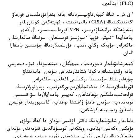
(PLC) اينالدى.
ا ق ش- تىڭ كيبەرقاۋىپسىزدىك جانە ينفراقۇرىلىمدى قورعاۋ
اگەنتتىگىنىڭ (CISA) مالىمەتىنشە، كوپتەگەن كونتروللەر
ينتەرنەتكە براندماۋەرسىز، VPN قورعانىسىنسىز، ال كەي
جاعدايدا ءتىپتى قۇپيا ءسوزسىز قوسىلعان. سونىڭ سالدارىنان
حاكەرلەر جۇيەگە وڭاي ەنىپ، قۇرىلعىلاردىڭ جۇمىسىن باسقارا
العان.
كيبەرشابۋىلدار دجوردجيا، ميچيگان، ميننەسوتا، نيۋ-دجەرسي
جانە وڭتۇستىك داكوتا شتاتتارىنداعى سۋمەن جابدىقتاۋ
جۇيەلەرىنىڭ جۇمىسىنا ىركىلىس اكەلدى. حاكەرلەر
قۇرىلعىلاردىڭ IP مەكەنجايلارىن وزگەرتىپ، وپەراتورلاردىڭ
قولجەتىمدىلىگىن بۇعاتتاعان. كەيبىر جاعدايلاردا سۋ قىسىمى
تومەندەپ، سۋمەن قامتۋ ۋاقىتشا توقتاپ، كاسىپورىندار قولمەن
باسقارۋ رەجيمىنە كوشكەن.
ماماندار شابۋىلداردىڭ ناقتى اۋقىمى بۇدان دا كەڭ بولۋى
مۇمكىن ەكەنىن ايتادى، ويتكەنى كوممۋنالدىق قىزمەتتەر مۇنداي
وقيعالاردىڭ بارلىعى تۋرالى مىندەتتى تۇردە ەسەپ بەرمەيدى.