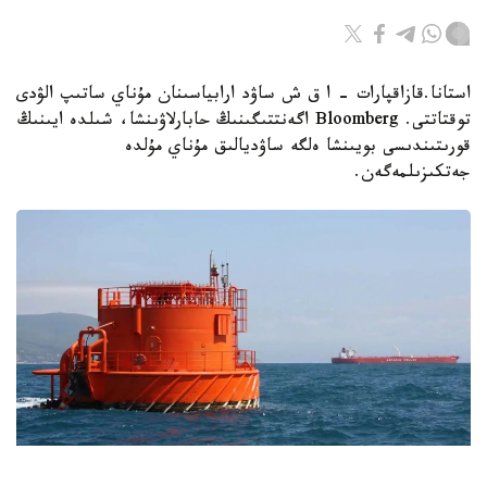
استانا.قازاقپارات - ا ق ش ساۋد ارابياسىنان مۇناي ساتىپ الۋدى
توقتاتتى. Bloomberg اگەنتتىگىنىڭ حابارلاۋىنشا، شىلدە ايىنىڭ
قورىتىندىسى بويىنشا ەلگە ساۋديالىق مۇناي مۇلدە
جەتكىزىلمەگەن.
Фото: Kazinform