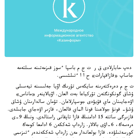
دەپ حابارلادى ق ر ت ج م باسپا ءسوز قىزمەتىنە سىلتەمە
جاساپ «قازاقپارات» ح ا ا ءتىلشىسى.
ت ج م دەرەكتەرىنە سايكەس تۇرىك اۆيا جەلىسىنە تيەسىلى
ۇشاق گونكونگتەن تۇركياعا بەت العان. اۆيالاينەر «ماناس»
اۋەجايىنان ماي قۇيۋدى جوسپارلاعان. تۇمان سالدارىنان ۇشاق
ۇشۋ- قونۋ جولاعىنا قونا الماي قالعان، قازىر اۋەجاي جابىلدى.
قازىرگى ساتتە 15 ادامنىڭ قازا تاپقانى راستالدى. ونىڭ 9-ى
ەرەسەك، 6-اۋى بالالار. زارداپ شەككەن 6 ادامعا كومەك
كورسەتىلۋدە. قازا بولعاندار مەن زارداپ شەككەندەر ءتىزىمى