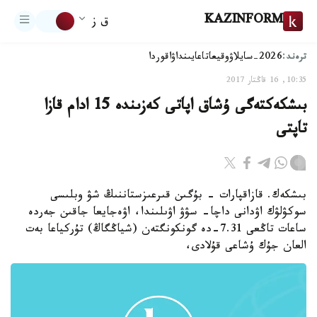
KAZINFORM
ق ز
ترەند:
2026-سايلاۋ
وقيعا
تاعايىنداۋ
اقوردا
10:35, 16 قاڭتار 2017
بىشكەكتەگى ۇشاق اپاتى كەزىندە 15 ادام قازا
تاپتى
بىشكەك. قازاقپارات - بۇگىن قىرعىزستاننىڭ شۋ وبلىسى
سوكۋلۋك اۋدانى داچا- سۋۋ اۋىلىندا، اۋەجايعا جاقىن جەردە
ساعات تاڭعى 7.31-دە گونكونگتەن (شياڭگاڭ) تۇركياعا بەت
العان جۇك ۇشاعى قۇلادى،