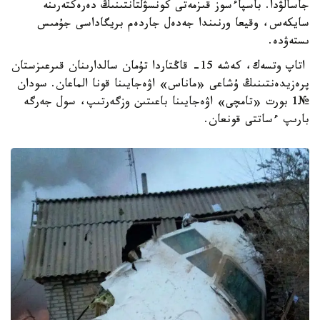
جاسالۋدا. باسپاءسوز قىزمەتى كونسۋلتانتىنىڭ دەرەكتەرىنە
سايكەس، وقيعا ورنىندا جەدەل جاردەم بريگاداسى جۇمىس
ىستەۋدە.
اتاپ وتسەك، كەشە 15- قاڭتاردا تۇمان سالدارىنان قىرعىزستان
پرەزيدەنتىنىڭ ۇشاعى «ماناس» اۋەجايىنا قونا الماعان. سودان
№1 بورت «تامچى» اۋەجايىنا باعىتىن وزگەرتىپ، سول جەرگە
بارىپ ءساتتى قونعان.