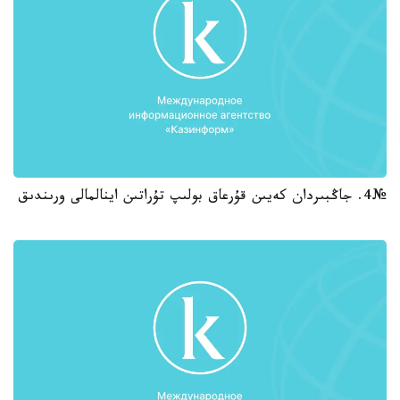
№4. جاڭبىردان كەيىن قۇرعاق بولىپ تۇراتىن اينالمالى ورىندىق