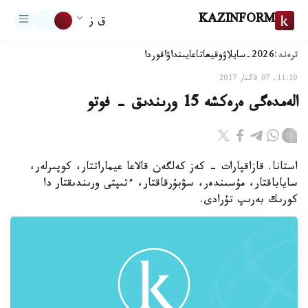
KAZINFORM
ق ز
ترەند:
2026-سايلاۋ
وقيعا
تاعايىنداۋ
اقوردا
11:10, 07 قاڭتار 2017
الەمدەگى ەرەكشە 15 ورىندىق - فوتو
استانا. قازاقپارات - كەز كەلگەن قالاعا عيماراتتار، كوپىرلەر،
ساياباقتار، مۇسىندەر، سۋبۇرقاقتار، ءتىپتى ورىندىقتار دا
كورىك بەرىپ تۇرادى.