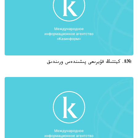
№8. كيتتىڭ قۇيرىعى پىشىندەس ورىندىق