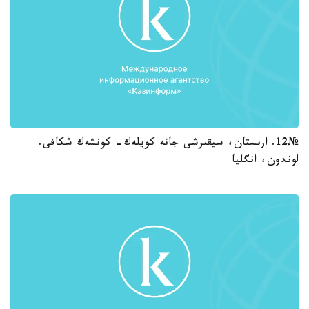
№12. ارىستان، سيقىرشى جانە كويلەك- كونشەك شكافى.
لوندون، انگليا