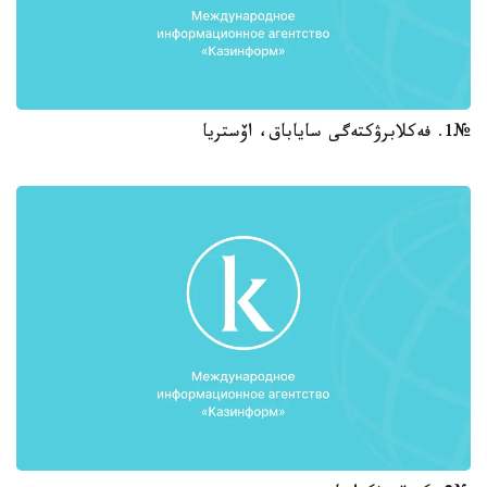
№1. فەكلابرۋكتەگى ساياباق، اۆستريا