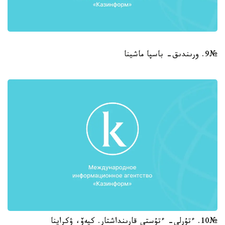
№9. ورىندىق- باسپا ماشينا
№10. ءتۇرلى- ءتۇستى قارىنداشتار. كيەۆ، ۋكراينا