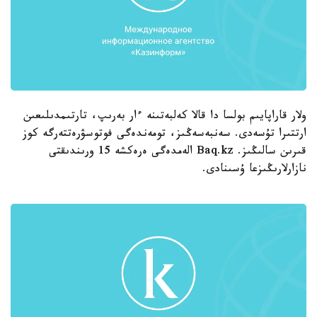
ولار قاراپايىم بولسا دا قالا كەلبەتىنە ءار بەرىپ، تارتىمدىلىعىن
ارتتىرا تۇسەدى. سەنبەسەڭىز، تومەندەگى فوتوسۋرەتتەرگە كوز
قىرىن سالىڭىز. Baq.kz الەمدەگى ەرەكشە 15 ورىندىقتى
نازارلارىڭىزعا ۇسىنادى.