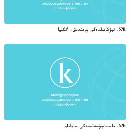
№5. نيۋكاسلدەگى ورىندىق، انگليا
№6. ماسساچۋسەتستەگى ساياباق