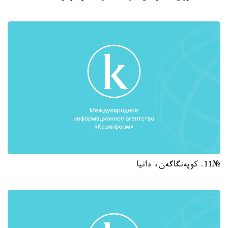
№11. كوپەنگاگەن، دانيا