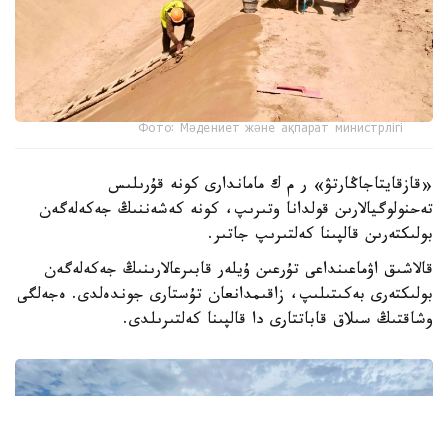
Фото: Мәдениет және ақпарат министрлігі
«قازقايتاجاڭارتۋ» ر م ك ماماندارى كونە قۇرىلىس
تەحنولوگيالارىن قولدانا وتىرىپ، كونە كەشەننىڭ جەكەلەگەن
بولىكتەرىن قالپىنا كەلتىرىپ جاتىر.
قالاشىق اۋماعىنداعى تۇرعىن ۇيلەر قابىرعالارىنىڭ جەكەلەگەن
بولىكتەرى بەكىتىلىپ، زاقىمدانعان تۇستارى جوندەلدى. ەجەلگى
وشاقتىڭ سىلاق قاباتتارى دا قالپىنا كەلتىرىلدى.