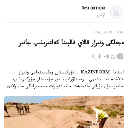
без автора
اۆتور
10:06, 09 تامىز 2026
ەجەلگى وتىرار قالاي قالپىنا كەلتىرىلىپ جاتىر
استانا. KAZINFORM - تۇركىستان وبلىسىنداعى وتىرار
قالاشىعىندا عىلىمي- رەستاۆراتسيالىق جۇمىستار جۇرگىزىلىپ
جاتىر. بۇل تۋرالى مادەنيەت جانە اقپارات مينيسترلىگى حابارلادى.