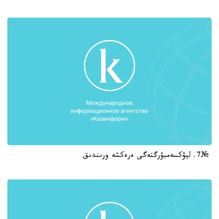
№7. ليۋكسەمبۋرگتەگى ەرەكشە ورىندىق