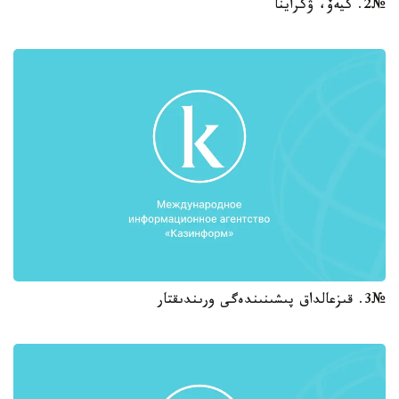
№2. كيەۆ، ۋكراينا
№3. قىزعالداق پىشىنىندەگى ورىندىقتار