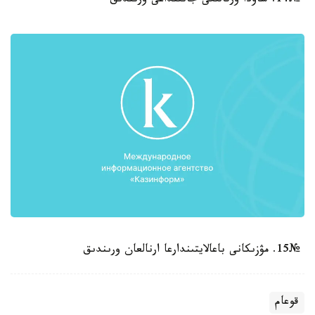
№14. ساۋدا ورتالىعى جانىنداعى ورىندىق
№15. مۋزىكانى باعالايتىندارعا ارنالعان ورىندىق
قوعام