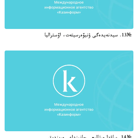
№13. سيدنەيدەگى ۋنيۆەرسيتەت، اۆستراليا