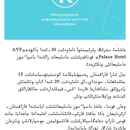
ةلشئسئ سةرئك پئرئمبةتوأ تامئزدئث 30-ئندا باكؤدة«AYF
Palace Hotel» قوناقذيئنئث ماسليحات زالئندا باسپاءسوز
ماسليحاتئن وتكئزةدئ.
بذل شارا قازاقستان رةسپؤبليكاسئ كونستيتؤسياسئنئث 15
جئلدئعئنا، سونداي-اق تامئزدئث 29 ئندا اتاپ وتئلةتئن
يادرولئق سئناقتارعا قارسئ ءئس-قيمئلداردئث حالئقارالئق
كذنئنة ورايلاستئرئلئپ وتئر.
وعان قوسا، ةلشئ باسپاءسوز ماسليحاتئنئث اياسئندا قازاقستان-
ازئربايجان ةكئ جاقتئ قارئم-قاتئناسئنئث اعئمداعئ جاعدايئ جانة
قوس تاراپ دةلةگاسيالارئنئث قاتئسؤئمةن جوسپارلانئپ وتئرعان
ماثئزدئ شارالار تؤرالئ باياندايدئ.