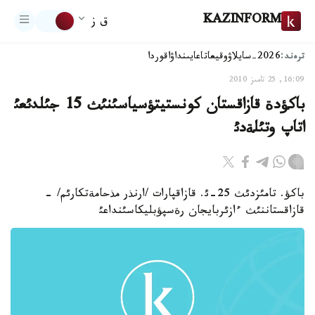
KAZINFORM
ق ز
ترەند:
2026-سايلاۋ
وقيعا
تاعايىنداۋ
اقوردا
16:09, 25 تامىز 2010
باكؤدة قازاقستان كونستيتؤسياسئنئث 15 جئلدئعئ
اتاپ وتئلةدئ
باكؤ. تامئزدئث 25-ئ. قازاقپارات /ارنذر مذحامةتكارئم/ -
قازاقستاننئث ءازئربايجان رةسپؤبليكاسئنداعئ