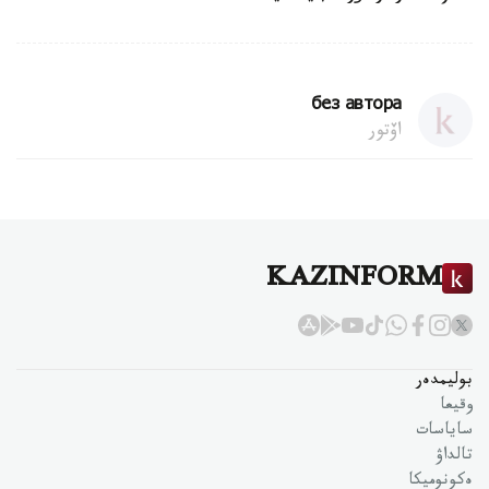
без автора
اۆتور
KAZINFORM
بوليمدەر
وقيعا
ساياسات
تالداۋ
ەكونوميكا