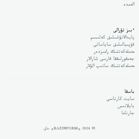
الەمدە
ءبىز تۋرالى
پايدالانۋشىلىق كەلىسىم
قۇپىيالىلىق ساياساتى
مەملەكەتتىك رامىزدەر
جەمقورلىققا قارسى شارالار
مەملەكەتتىك ساتىپ الۋلار
باسقا
سايت كارتاسى
بايلانىس
جارناما
© 2026 «KAZINFORM» حاق