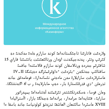
ولاردئث قاتارئنا تاجئكستانداعئ كونة سارازم ةلدئ مةكةنئ دة
كئرئپ وتئر. پةندجيكةنت اؤدان ورتالئعئنئث باتئسئنا قاراي 15
شاقئرئم جةردة ورنالاسقان كونة سارازم قالاسئندا جاقسئ
ساقتالئپ جةتكةن ءبئزدئث ءداؤئرئمئزگة دةيئنگئ IV-II
عاسئرلاردئث سارايلارئ مةن مادةني نئساندارئ، قوعامدئق جانة
تذرعئن ءذي قذرئلئستارئ بار، دةپ حابارلايدئ ر ب ك اگةنتتئگئ.
وعان قوسا، ةسكةرتكئشتةر تئزئمئنة أةتنامداعئ يمپةراتور
سارايئ، قئتايداعئ حرامدار، يرانداعئ ةجةلگئ بازار، اأستراليادا
XVIII عاسئردا سالئنعان العاشقئ تذزةتؤ كولونياسئ جانة باسقا دا