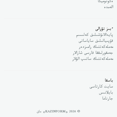
ەكونوميكا
الەمدە
ءبىز تۋرالى
پايدالانۋشىلىق كەلىسىم
قۇپىيالىلىق ساياساتى
مەملەكەتتىك رامىزدەر
جەمقورلىققا قارسى شارالار
مەملەكەتتىك ساتىپ الۋلار
باسقا
سايت كارتاسى
بايلانىس
جارناما
© 2026 «KAZINFORM» حاق