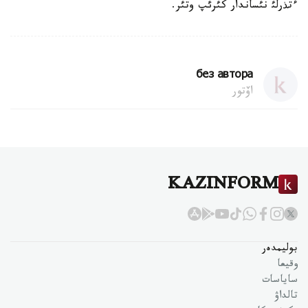
ءتذرلئ نئساندار كئرئپ وتئر.
без автора
اۆتور
KAZINFORM
بوليمدەر
وقيعا
ساياسات
تالداۋ