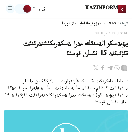
KAZINFORM
ق ز
ترەند:
2026-سايلاۋ
وقيعا
تاعايىنداۋ
اقوردا
09:41, 02 تامىز 2010
يؤنةسكو الةمدئك مذرا ةسكةرتكئشتةرئنئث
تئزئمئنة 15 نئسان قوستئ
استانا. تامئزدئث 2-سئ. قازاقپارات - بئرئككةن ذلتتار
ذيئمئنئث ءبئلئم، عئلئم جانة مادةنيةت ماسةلةلةرئ جونئندةگئ
ذيئمئ (يؤنةسكو) الةمدئك مذرا ةسكةرتكئشتةرئنئث تئزئمئنة 15
جاثا نئسان قوستئ.