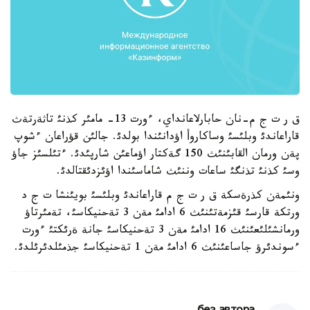
ق ر ت ج م-نان حابارلاعانداي، ءورت 13- مامئر كذنئ تاثةرتةث
قاراعاندئ وبلئسئ وساكاروأ اؤدانئندا بولدئ. جالئن قؤراعان ءشوپ
پةن ورمان القابئنئث 150 گةكتار اؤماعئن شارپئدئ. ءتئلسئز جاؤ
وسئ كذنئ تذنگئ ساعات وننئث شاماسئندا اؤئزدئقتالدئ.
ونئمةن كذرةسكة ق ر ت ج م قاراعاندئ وبلئسئ بويئنشا ت ج د
ورتكة قارسئ قئزمةتئنئث 6 ادامئ مةن 3 تةحنيكاسئ، تةمئرتاؤ
ورمانشئلئعئنئث 16 ادامئ مةن 3 تةحنيكاسئ جانة ةرئكتئ ءورت
ءسوندئرؤ جاساعئنئث 6 ادامئ مةن 1 تةحنيكاسئ جذمئلدئرئلدئ.