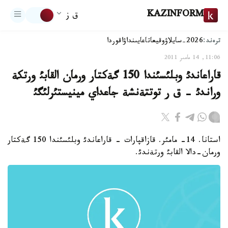
KAZINFORM
ق ز
ترەند:
2026-سايلاۋ
وقيعا
تاعايىنداۋ
اقوردا
11:06, 14 مامىر 2011
قاراعاندئ وبلئسئندا 150 گةكتار ورمان القابئ ورتكة
وراندئ - ق ر توتتةنشة جاعداي مينيستئرلئگئ
استانا. 14- مامئر. قازاقپارات - قاراعاندئ وبلئسئندا 150 گةكتار
ورمان-دالا القابئ ورتةندئ.