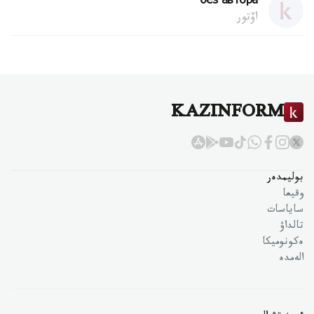
без автора
اۆتور
KAZINFORM
بوليمدەر
وقيعا
ساياسات
تالداۋ
ەكونوميكا
الەمدە