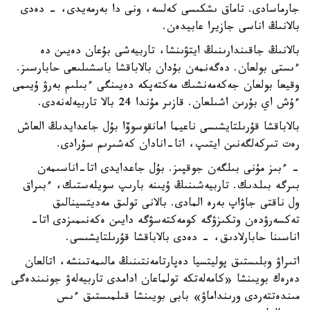
جارماسادى. تاماق ىشكىسى كەلسە، ونى دا بەرمەيدى، - دەدى
بالانىڭ اناسى جازيرا عابيدەن.
بالانىڭ جاقىندارىنىڭ ايتۋىنشا، تاربيەشى بۇعان دەيىن دە
ءىستى بولعان. دەگەنمەن بۇدان بالاباقشا باسشىلىعى حابارسىز.
وقيعا بولعان جەكەمەنشىك مەكتەپكە دەيىنگى ءبىلىم بەرۋ ۇيىمى
ءۇش اي بۇرىن اشىلعان. قازىر مۇندا 24 بالا تاربيەلەنەدى.
بالاباقشا قۇرىلتايشىسى ناعيما امانقوسوۆا بۇل جاعدايدىڭ العاش
رەت تىركەلگەنىن ايتىپ، اتا-انادان كەشىرىم سۇرادى.
- ءبىز مۇنى بىلگەن جوقپىز. بۇل جاعدايدى اتا-اناسىمەن
بىرگە بىلدىك. تاربيەشىنىڭ ۇيىنە بارىپ سويلەستىك، ءبىراق
ول ناقتى جاۋاپ بەرە المادى. بالانى تولىق مەديتسينالىق
تەكسەرۋدەن وتكىزۋگە كومەكتەسۋگە دايىن ەكەنىمىزدى اتا-
اناسىنا حابارلادىق، - دەدى بالاباقشا قۇرىلتايشىسى.
اتىراۋ وبلىستىق پوليتسيا دەپارتامەنتىنىڭ مالىمەتىنشە، اتالعان
دەرەك بويىنشا «كامەلەتكە تولماعان ادامدى تاربيەلەۋ جونىندەگى
مىندەتتەردى ورىنداماۋ» بابى بويىنشا قىلمىستىق ءىس