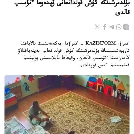
بۇلدىرشىنگە كۇش قولدانعانى ۆيدەوعا ءتۇسىپ
قالدى
اتىراۋ. KAZINFORM - اتىراۋدا جەكەمەنشىك بالاباقشا
تاربيەشىسىنىڭ بۇلدىرشىنگە كۇش قولدانعانى بەينەباقىلاۋ
كامەراسىنا ءتۇسىپ قالعان. وقيعاعا بايلانىستى پوليتسيا
قىلمىستىق ءىس قوزعادى.