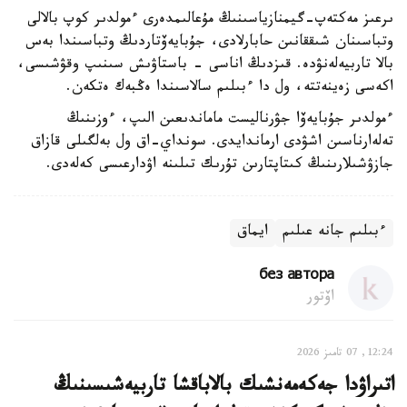
ىرعىز مەكتەپ-گيمنازياسىنىڭ مۇعالىمدەرى ءمولدىر كوپ بالالى
وتباسىنان شىققانىن حابارلادى، جۇبايەۆتاردىڭ وتباسىندا بەس
بالا تاربيەلەنۋدە. قىزدىڭ اناسى - باستاۋىش سىنىپ وقۋشىسى،
اكەسى زەينەتتە، ول دا ءبىلىم سالاسىندا ەڭبەك ەتكەن.
ءمولدىر جۇبايەۆا جۋرناليست ماماندىعىن الىپ، ءوزىنىڭ
تەلەارناسىن اشۋدى ارماندايدى. سونداي-اق ول بەلگىلى قازاق
جازۋشىلارىنىڭ كىتاپتارىن تۇرىك تىلىنە اۋدارعىسى كەلەدى.
ءبىلىم جانە عىلىم
ايماق
без автора
اۆتور
12:24, 07 تامىز 2026
اتىراۋدا جەكەمەنشىك بالاباقشا تاربيەشىسىنىڭ