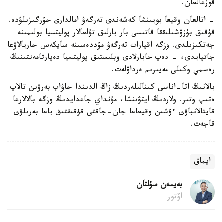
قوزعالعان.
- اتالعان وقيعا بويىنشا كەشەندى تەرگەۋ امالدارى جۇرگىزىلۋدە.
قۇقىق بۇزۋشىلىققا قاتىسى بار بارلىق تۇلعالار پوليتسيا بولىمىنە
جەتكىزىلدى. وزگە اقپارات تەرگەۋ مۇددەسىنە سايكەس جاريالاۋعا
جاتپايدى، - دەپ حابارلادى وبلىستىق پوليتسيا دەپارتامەنتىنىڭ
رەسمي وكىلى مەيىرىم ەرداۋلەت.
بالانىڭ اتا-اناسى كىنالىلەردىڭ زاڭ الدىندا جاۋاپ بەرۋىن تالاپ
ەتىپ وتىر. ولاردىڭ ايتۋىنشا، مۇنداي جاعدايدىڭ وزگە بالالارعا
قايتالانباۋى ءۇشىن وقيعاعا جان-جاقتى قۇقىقتىق باعا بەرىلۋى
قاجەت.
ايماق
بەيسەن سۇلتان
اۆتور