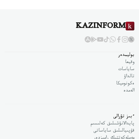
KAZINFORM
بوليمدەر
وقيعا
ساياسات
تالداۋ
ەكونوميكا
الەمدە
ءبىز تۋرالى
پايدالانۋشىلىق كەلىسىم
قۇپىيالىلىق ساياساتى
مەملەكەتتىك رامىزدەر