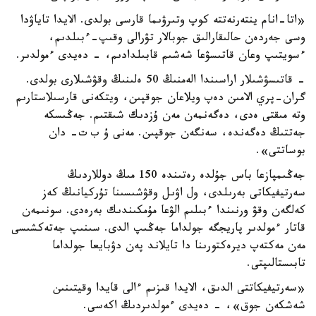
«اتا-انام ينتەرنەتتە كوپ وتىرۋىما قارسى بولدى. الايدا تاياۋدا
وسى جەردەن حالىقارالىق جوبالار تۋرالى وقىپ-ءبىلدىم،
ءسويتىپ وعان قاتىسۋعا شەشىم قابىلدادىم، - دەيدى ءمولدىر.
- قاتىسۋشىلار اراسىندا الەمنىڭ 50 ەلىنىڭ وقۋشىلارى بولدى.
گران-پري الامىن دەپ ويلاعان جوقپىن، ويتكەنى قارسىلاستارىم
وتە مىقتى ەدى، دەگەنمەن مەن ۇزدىك شىقتىم. جەڭىسكە
جەتتىڭ دەگەندە، سەنگەن جوقپىن. مەنى ۇ ب ت- دان
بوساتتى».
جەڭىمپازعا باس جۇلدە رەتىندە 150 مىڭ دوللاردىڭ
سەرتيفيكاتى بەرىلدى، ول اۋىل وقۋشىسىنا تۇركيانىڭ كەز
كەلگەن وقۋ ورنىندا ءبىلىم الۋعا مۇمكىندىك بەرەدى. سونىمەن
قاتار ءمولدىر پاريجگە جولداما جەڭىپ الدى. سىنىپ جەتەكشىسى
مەن مەكتەپ ديرەكتورىنا دا تايلاند پەن دۋبايعا جولداما
تابىستالىپتى.
«سەرتيفيكاتتى الدىق، الايدا قىزىم ءالى قايدا وقيتىنىن
شەشكەن جوق»، - دەيدى ءمولدىردىڭ اكەسى.