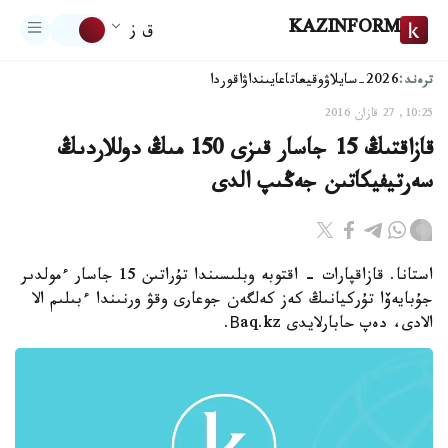
KAZINFORM
ق ز
ترەند:
2026-سايلاۋ
وقيعا
تاعايىنداۋ
اقوردا
10:25, 27 قازان 2016
قازاقتىڭ 15 جاسار قىزى 150 مىڭ دوللاردىڭ
سەرتيفيكاتىن جەڭىپ الدى
استانا. قازاقپارات - اقتوبە وبلىسىندا تۇراتىن 15 جاسار ءمولدىر
جۇبايەۆا تۇركيانىڭ كەز كەلگەن جوعارى وقۋ ورنىندا ءبىلىم الا
الادى، دەپ حابارلايدى Вaq.kz.