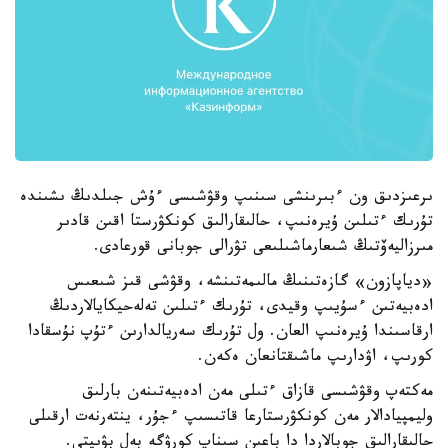
ىرعىزدىق ون ءبىرىنشى سىنىپ وقۋشىسى ءۇش جىلدىڭ ىشىندە
تۇرىك ءتىلىن ۇيرەنىپ، حالىقارالىق كونكۋرستا اقىن قادىر
مىرزاليەۆتىڭ شىعارماشىلىعى تۋرالى جوبانى قورعادى.
«دياپازون» گازەتىنىڭ مالىمەتىنشە، وقۋشى قىز شىعىس
ادەبيەتىن ءسۇيىپ وقيدى، تۇرىك ءتىلىن تەلەحيكايالاردىڭ
ارقاسىندا ۇيرەنىپ العان. ول تۇرىك سەريالدارىن ءتۇپ نۇسقادا
كورىپ، اۋدارىپ ماشىقتانعان ەكەن.
مەكتەپ وقۋشىسى قازاق ءتىلى مەن ادەبيەتىنەن بارلىق
وليمپيادالار مەن كونكۋرستارعا قاتىسىپ ءجۇر، ينتەرنەت ارقىلى
حالىقارالىق جوبالاردا دا باعىن سىناپ كورۋگە بەل بۋىپتى.