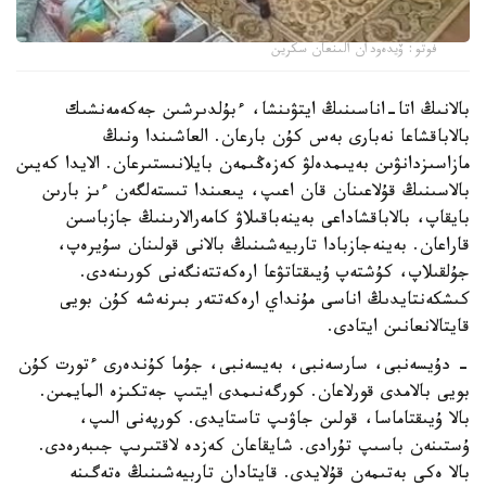
فوتو: ۆيدەودان الىنعان سكرين
بالانىڭ اتا-اناسىنىڭ ايتۋىنشا، ءبۇلدىرشىن جەكەمەنشىك
بالاباقشاعا نەبارى بەس كۇن بارعان. العاشىندا ونىڭ
مازاسىزدانۋىن بەيىمدەلۋ كەزەڭىمەن بايلانىستىرعان. الايدا كەيىن
بالاسىنىڭ قۇلاعىنان قان اعىپ، يىعىندا تىستەلگەن ءىز بارىن
بايقاپ، بالاباقشاداعى بەينەباقىلاۋ كامەرالارىنىڭ جازباسىن
قاراعان. بەينەجازبادا تاربيەشىنىڭ بالانى قولىنان سۇيرەپ،
جۇلقىلاپ، كۇشتەپ ۇيىقتاتۋعا ارەكەتتەنگەنى كورىنەدى.
كىشكەنتايدىڭ اناسى مۇنداي ارەكەتتەر بىرنەشە كۇن بويى
قايتالانعانىن ايتادى.
- دۇيسەنبى، سارسەنبى، بەيسەنبى، جۇما كۇندەرى ءتورت كۇن
بويى بالامدى قورلاعان. كورگەنىمدى ايتىپ جەتكىزە المايمىن.
بالا ۇيىقتاماسا، قولىن جاۋىپ تاستايدى. كورپەنى الىپ،
ۇستىنەن باسىپ تۇرادى. شايقاعان كەزدە لاقتىرىپ جىبەرەدى.
بالا ەكى بەتىمەن قۇلايدى. قايتادان تاربيەشىنىڭ ەتەگىنە