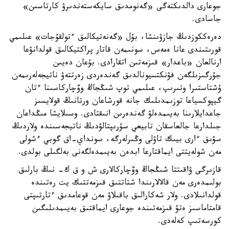
جوعارى دالدىكتەگى «گەنومدىق سايكەستەندىرۋ كارتاسىن»
جاسادى.
دەرەككوزدىڭ جازۋىنشا، بۇل «گەنەتيكالىق ءتولقۇجات» عىلىمي
قورىتىندى عانا ەمەس، سونىمەن قاتار پراكتيكالىق قولدانۋعا
ارنالعان «باعدار» قىزمەتىن اتقارادى. بۇعان دەيىن
جۇرگىزىلگەن فۋنكتسيونالدىق گەندەردى زەرتتەۋ ناتيجەلەرىمەن
ۇشتاستىرا وتىرىپ، عىلىمي توپ شىڭجاڭ وۆچاركاسىنا ءتان
گيپوكسياعا توزىمدىلىك جانە قورشاعان ورتانىڭ قولايسىز
جاعدايلارىنا بەيىمدەلۋ گەندەرىن انىقتادى. وسىلايشا مىڭداعان
جىلدارعا جالعاسقان تابيعي سۇرىپتالۋدىڭ ناتيجەسىندە ولاردىڭ
سۋىق ءارى بيىك تاۋلى وڭىرلەرگە، سونداي-اق گوبي ءشولى
مەن شولەيتتى ايماقتارعا ابدەن بەيىمدەلگەنى بەلگىلى بولدى.
قازىرگى ۋاقىتتا شىڭجاڭ وۆچاركالارى ش و ق ك- نىڭ بارلىق
بولىمدەرى مەن قالالارىندا شتاتتىق قىزمەتتىك يت رەتىندە
قولدانىلادى. ولار شەكارالىق باقىلاۋ مەن قوعامدىق ءتارتىپتى
قامتاماسىز ەتۋ قىزمەتىندە جوعارى ايماقتىق بەيىمدىلىگىن
كورسەتىپ كەلەدى.