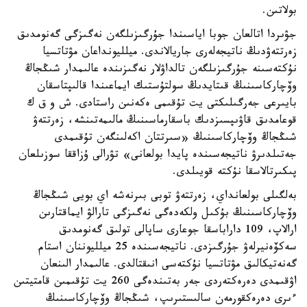
بولاتىن.
جۋىردا اتالعان جوبا اياسىندا جۇرگىزىلگەن نەگىزگى گەنومدىق
زەرتتەۋدىڭ ناتيجەلەرى جاريالاندى. ميلليونداعان مۋتاتسيا
نۇكتەسىنە جۇرگىزىلگەن تالداۋلار نەگىزىندە عالىمدار شىڭجاڭ
وۆچاركاسىنىڭ قىتايدىڭ سولتۇستىك ايماعىندا قالىپتاسقان
بايىرعى جەرگىلىكتى يت تۇقىمى ەكەنىن راستادى. ش و ق ك
قوعامدىق قاۋىپسىزدىك باسقارماسىنىڭ مالىمەتىنشە، زەرتتەۋ
شىڭجاڭ وۆچاركاسىنىڭ «سىرتتان اكەلىنگەن تۇقىمدى
جەتىلدىرۋ ناتيجەسىندە پايدا بولعانى» تۋرالى ۇزاققا سوزىلعان
پىكىرتالاسقا نۇكتە قويىلدى.
بەلگىلى بولعانداي، زەرتتەۋ توبى بىرنەشە اي بويى شىڭجاڭ
وۆچاركاسىنىڭ بۇكىل ولكەدەگى نەگىزگى تارالۋ ايماقتارىن
ارالاپ، 109 داراباسقا جوعارى ساپالى تولىق گەنومدىق
سەكۆەنيرلەۋ جۇرگىزدى. ناتيجەسىندە 25 ميلليوننان استام
گەنەتيكالىق مۋتاتسيا نۇكتەسى انىقتالدى. عالىمدار الىنعان
اۋقىمدى دەرەكتەردى جەر بەتىندەگى 260 يت تۇقىمىن قامتيتىن
ءىرى دەرەكقورمەن سالىستىرىپ، شىڭجاڭ وۆچاركاسىنىڭ