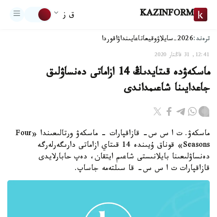
KAZINFORM
ق ز
ترەند:
2026-سايلاۋ
وقيعا
تاعايىنداۋ
اقوردا
12:41, 31 قاڭتار 2020
ماسكەۋدە قىتايدىڭ 14 ازاماتى دەنساۋلىق
جاعدايىنا شاعىمداندى
ماسكەۋ. ت ا س س- قازاقپارات - ماسكەۋ ورتالىعىندا «Four
Seasons» قوناق ۇيىندە 14 قىتاي ازاماتى دارىگەرلەرگە
دەنساۋلىعىنا بايلانىستى شاعىم ايتقان، دەپ حابارلايدى
قازاقپارات ت ا س س- قا سىلتەمە جاساپ.