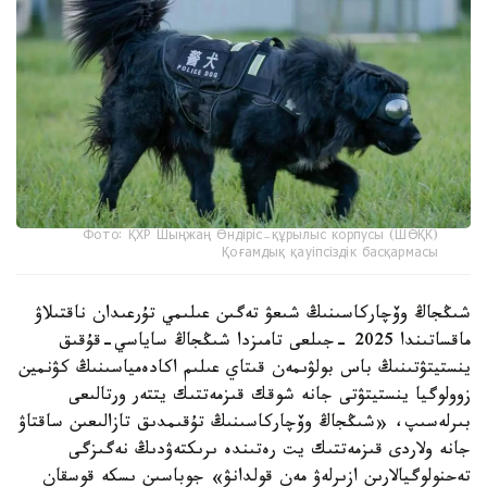
Фото: ҚХР Шыңжаң Өндіріс-құрылыс корпусы (ШӨҚК)
Қоғамдық қауіпсіздік басқармасы
شىڭجاڭ وۆچاركاسىنىڭ شىعۋ تەگىن عىلىمي تۇرعىدان ناقتىلاۋ
ماقساتىندا 2025 -جىلعى تامىزدا شىڭجاڭ ساياسي-قۇقىق
ينستيتۋتىنىڭ باس بولۋىمەن قىتاي عىلىم اكادەمياسىنىڭ كۋنمين
زوولوگيا ينستيتۋتى جانە شوقك قىزمەتتىك يتتەر ورتالىعى
بىرلەسىپ، «شىڭجاڭ وۆچاركاسىنىڭ تۇقىمدىق تازالىعىن ساقتاۋ
جانە ولاردى قىزمەتتىك يت رەتىندە ىرىكتەۋدىڭ نەگىزگى
تەحنولوگيالارىن ازىرلەۋ مەن قولدانۋ» جوباسىن ىسكە قوسقان