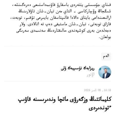
قىتاي جۇمىسشى يتتەردى باسقارۋ قاۋىمداستىعى دەرەگىنشە،
شىڭجاڭ وۆچاركاسى - التاي مەن تيان-شان تاۋلارىنىڭ
ارالىعىنداعى بايتاق دالادا قالىپتاسقان بايىرعى تۇقىم، توبەت،
قازاق توبەتى، تيان-شان ماستيفى دەپ تە اتالادى. ولار
ەجەلدەن بەرى كوشپەندى حالىقتاردىڭ سەنىمدى سەرىگى
بولعان.
الەم
ريزابەك نۇسىپبەك ۇلى
اۆتور
16:18, 08 تامىز 2026
كليماتتىڭ وزگەرۋى ماتچا وندىرىسىنە قاۋىپ
ءتوندىردى