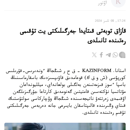
اۆتور
17:24, 08 تامىز 2026
قازاق توبەتى قىتايدا جەرگىلىكتى يت تۇقىمى
رەتىندە تانىلدى
استانا. KAZINFORM – ق ح ر شىڭجاڭ ءوندىرىس-قۇرىلىس
كورپۋسى (ش و ق ك) قوعامدىق قاۋىپسىزدىك باسقارماسىنىڭ
باسپا ءسوز قىزمەتىنەن بەلگىلى بولعانداي، ميلليونداعان
مۋتاتسيا نۇكتەسىن قامتيتىن گەنومدىق كارتاعا جۇرگىزىلگەن
اۋقىمدى زەرتتەۋ ناتيجەسىندە شىڭجاڭ وۆچاركاسى سولتۇستىك
قىتاي وڭىرىندە قالىپتاسقان بايىرعى جانە دەربەس جەرگىلىكتى
تۇقىم رەتىندە تانىلدى.