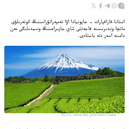
استانا.قازاقپارات - جاپونيادا اۋا تەمپەراتۋراسىنىڭ كوتەرىلۋى
ماتچا وندىرىسىنە قاجەتتى شاي جاپىراعىنىڭ ونىمدىلىگى مەن
دامىنە اسەر ەتە باستادى.
Фото: tawatchai prakobkit/Alamy