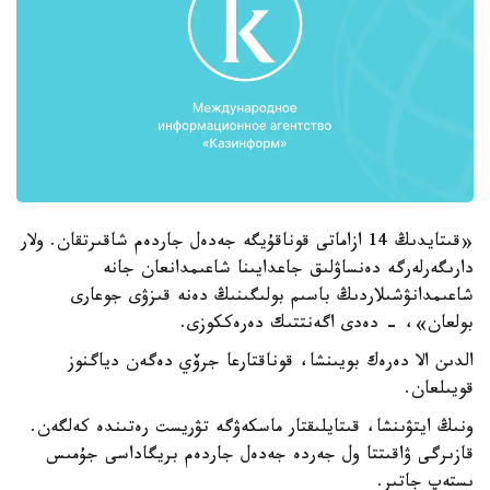
«قىتايدىڭ 14 ازاماتى قوناقۇيگە جەدەل جاردەم شاقىرتقان. ولار
دارىگەرلەرگە دەنساۋلىق جاعدايىنا شاعىمدانعان جانە
شاعىمدانۋشىلاردىڭ باسىم بولىگىنىڭ دەنە قىزۋى جوعارى
بولعان»، - دەدى اگەنتتىك دەرەككوزى.
الدىن الا دەرەك بويىنشا، قوناقتارعا جرۆي دەگەن دياگنوز
قويىلعان.
ونىڭ ايتۋىنشا، قىتايلىقتار ماسكەۋگە تۋريست رەتىندە كەلگەن.
قازىرگى ۋاقىتتا ول جەردە جەدەل جاردەم بريگاداسى جۇمىس
ىستەپ جاتىر.