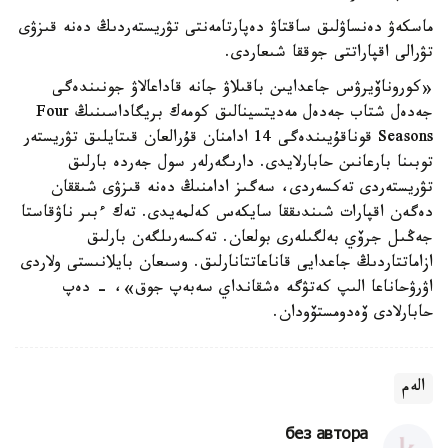
ماسكەۋ دەنساۋلىق ساقتاۋ دەپارتامەنتى تۋريستەردىڭ دەنە قىزۋى
تۋرالى اقپاراتتى جوققا شىعاردى.
«كوروناۆيرۋس جاعدايىن باقىلاۋ جانە قاداعالاۋ جونىندەگى
جەدەل شتاب جەدەل مەديتسينالىق كومەك بريگاداسىنىڭ Four
Seasons قوناقۇيىندەگى 14 ادامنان قۇرالعان قىتايلىق تۋريستەر
توبىنا بارعانىن حابارلايدى. دارىگەرلەر سول جەردە بارلىق
تۋريستەردى تەكسەردى، سەگىز ادامنىڭ دەنە قىزۋى شىققان
دەگەن اقپارات شىندىققا سايكەس كەلمەيدى. تەك ءبىر ناۋقاستا
جەڭىل جرۆي بەلگىلەرى بولعان. تەكسەرىلگەن بارلىق
ازاماتتاردىڭ جاعدايى قاناعاتتانارلىق. وسىعان بايلانىستى ولاردى
اۋرۋحاناعا الىپ كەتۋگە ەشقانداي سەبەپ جوق»، - دەپ
حابارلادى ۆەدومستۆودان.
الەم
без автора