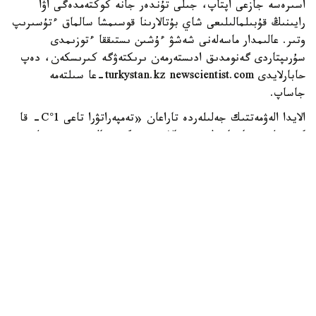
اسىرەسە جازعى اپتاپ، جىلى تۇندەر جانە كوكتەمدەگى اۋا
رايىنىڭ قۇبىلمالىلىعى شاي بۇتالارىنا قوسىمشا سالماق ءتۇسىرىپ
وتىر. عالىمدار ماسەلەنى شەشۋ ءۇشىن ىستىققا ءتوزىمدى
سۇرىپتاردى گەنومدىق ادىستەرمەن ىرىكتەۋگە كىرىسكەن، دەپ
حابارلايدى turkystan.kz newscientist.com-عا سىلتەمە
جاساپ.
الايدا الەۋمەتتىك جەلىلەردە تاراعان «تەمپەراتۋرا تاعى 1°C- قا
كوتەرىلسە، ماتچا مۇلدە جوعالادى» دەگەن مالىمدەمەنى عىلىمي
تۇرعىدان دالەلدەنگەن بولجام دەۋگە بولمايدى. قازىرگى
زەرتتەۋلەر كليماتتىڭ جىلىنۋى ءونىم كولەمىن ازايتىپ، جوعارى
ساپالى ماتچانىڭ ءدامىن وزگەرتۋى مۇمكىن ەكەنىن كورسەتەدى.
ءبىراق ناقتى ءبىر گرادۋسقا بايلانعان جويىلۋ شەگى انىقتالعان
جوق.
ماتچا كادىمگى كەپتىرىلگەن شاي جاپىراعىنان ەمەس، تەنچا
دەپ اتالاتىن ارنايى شيكىزاتتان دايىندالادى. ەگىن جيناۋعا
بىرنەشە اپتا قالعاندا شاي بۇتالارى كۇن ساۋلەسىنەن
كولەڭكەلەنەدى. بۇل جاپىراقتاعى حلوروفيلل مەن بوس