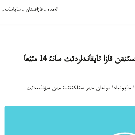
الەمدە
قازاقستان
ساياسات
ت
جاپونيادا سؤنامي مةن جةر سئلكئنئسئنةن قازا تاپقانداردئث سانئ 14 مئثعا
ئر. قازاقپارات - 11 - ناؤرئزدا جاپونيادا بولعان جةر سئلكئنئسئ مةن سؤناميدئث