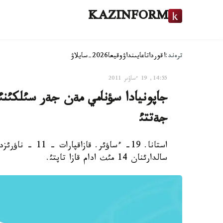
KAZINFORM
ترەند:
اقوردا
تاعايىنداۋ
وقيعا
2026-سايلاۋ
14:55, 19 ءساۋىر 2011
جةتتئ
استانا. 19- ءساؤ
سالدارئنان 14 مئث ادام قازا تاپتئ.