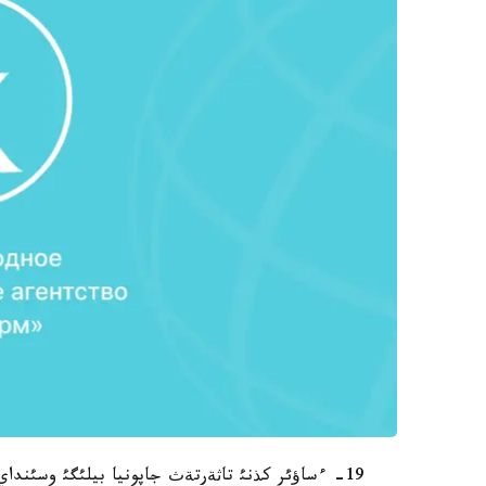
19- ءساؤئر كذنئ تاثةرتةث جاپونيا بيلئگئ وسئنداي دةرةكتةردئ جاريالادئ، - دةپ جازادئ لةنتا.رؤ.