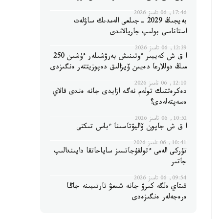
17:46, 06 تامىز 2026
بەيجىڭ 2029 -جىلعى الەمدىك ساۋلەت
استاناسى بولىپ جاريالاندى
12:39, 06 تامىز 2026
ا ق ش كەيبىر ءوتىنىش بەرۋشىلەر ءۇشىن 250
مىڭ دوللارعا دەيىن ۆيزالىق دەپوزيتتەر ەنگىزدى
12:10, 06 تامىز 2026
دەكرەتتىك تولەم نەگە ازايدى جانە ەندى قالاي
ەسەپتەلەدى؟
10:52, 06 تامىز 2026
ا ق ش جاپون ۆاليۋتاسىنا ءباس تىكتى
10:41, 06 تامىز 2026
تۇركى الەمى ءتولقۇجاتسىز ساياحاتقا دايىندالىپ
جاتىر
09:54, 06 تامىز 2026
قىتاي ەلگە كىرۋ جانە شىعۋ تارتىبىنە جاڭا
ەرەجەلەر ەنگىزەدى