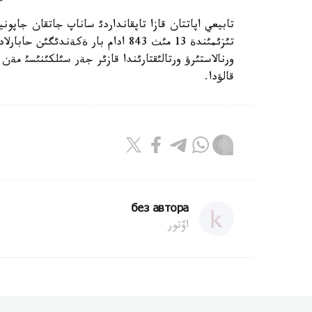
تابيعي اپاتتان قازا تاپقانداردئ ساناپ جاتقان جاپوني
قالؤدا.
без автора
اۆتور