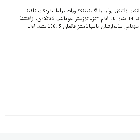
انئث ذلتتئق پوليسيا اگةنتتئگئ وپات بولعانداردئث ناقتئ
تئزئمئندة 13 مئث 843 ادام بار ةكةندئگئن حابارلادئ. 14 مئث 30 ادام ءئز-تذزسئز جوعالئپ كةتكةن. ؤاقئتشا
ورنالاستئرؤ ورتالئقتارئندا قازئر جةر سئلكئنئسئ مةن سؤنامي سالدارئنان باسپاناسئز قالعان 136،5 مئث ادام