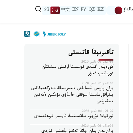
الداۋ
KZ
QZ
РУ
EN
中文
ق ز
ЎЗ
تاقىرىپقا قاتىستى
22:44, 06 تامىز 2026
كورەيلەر اقىلدى قوسىمشا ارقىلى ىستىقتان
قورعانىپ ءجۇر
21:43, 06 تامىز 2026
يران پارسى شىعاناعى ەلدەرىنىڭ ەنەرگەتيكالىق
ينفراقۇرىلىمىنا سوققى جاساۋى مۇمكىن ەكەنىن
ەسكەرتتى
21:29, 06 تامىز 2026
تۇركيادا تۋريزم سالاسىنىڭ تابىسى تومەندەدى
21:04, 06 تامىز 2026
يران مەن ومان جاڭا تەڭىز باعىتىن قۇردى