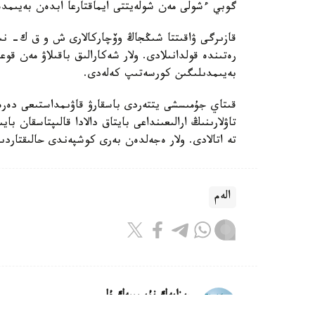
گوبي ءشولى مەن شولەيتتى ايماقتارعا ابدەن بەيىمدە
قازىرگى ۋاقىتتا شىڭجاڭ وۆچاركالارى ش و ق ك- نىڭ 
رەتىندە قولدانىلادى. ولار شەكارالىق باقىلاۋ مەن قوع
بەيىمدىلىگىن كورسەتىپ كەلەدى.
قىتاي جۇمىسشى يتتەردى باسقارۋ قاۋىمداستىعى دە
تاۋلارىنىڭ ارالىعىنداعى بايتاق دالادا قالىپتاسقان 
تە اتالادى. ولار ەجەلدەن بەرى كوشپەندى حالىقتار
الەم
ريزابەك نۇسىپبەك ۇلى
اۆتور