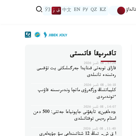
الداۋ
KZ
QZ
РУ
EN
中文
ق ز
ЎЗ
تاقىرىپقا قاتىستى
17:24, 08 تامىز 2026
قازاق توبەتى قىتايدا جەرگىلىكتى يت تۇقىمى
رەتىندە تانىلدى
16:18, 08 تامىز 2026
كليماتتىڭ وزگەرۋى ماتچا وندىرىسىنە قاۋىپ
ءتوندىردى
14:07, 08 تامىز 2026
«دەلفين» تايفۋنى جاپونياعا جەتتى: 500 دەن
استام رەيس توقتاتىلدى
11:40, 08 تامىز 2026
ا ق ش- تىڭ 12 شتاتىنداعى سۋ جۇيەلەرى