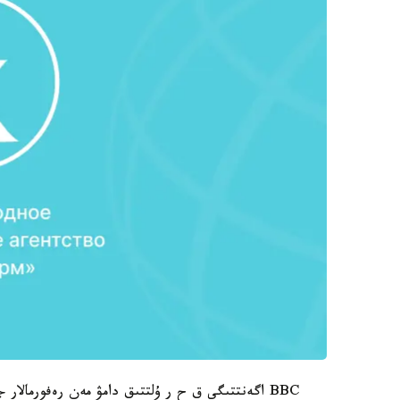
BBC اگەنتتىگى ق ح ر ۇلتتىق دامۋ مەن رەفورمالار جونىندەگى كوميسسياسىنا سىلتەمە جاساي وتىرىپ حابارلايدى.