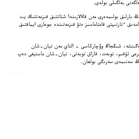
لگەنى بەلگىلى بولدى.
بارلىق بولىمدەرى مەن قالالارىندا شتاتتىق قىزمەتتىك يت
امدىق ءتارتىپتى قامتاماسىز ەتۋ قىزمەتىندە جوعارى ايماقتىق
رەگىنشە، شىڭجاڭ وۆچاركاسى - التاي مەن تيان-شان
بايىرعى تۇقىم، توبەت، قازاق توبەتى، تيان-شان ماستيفى دەپ
دىڭ سەنىمدى سەرىگى بولعان.