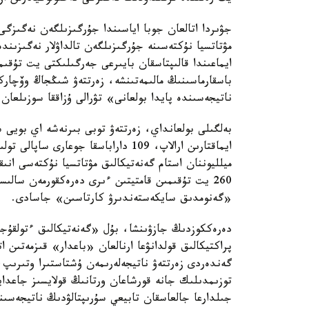
جۋىردا اتالعان جوبا اياسىندا جۇرگىزىلگەن نەگىزگى
مۋتاتسيا نۇكتەسىنە جۇرگىزىلگەن تالداۋلار نەگىزىن
ايماعىندا قالىپتاسقان بايىرعى جەرگىلىكتى يت تۇق
باسقارماسىنىڭ مالىمەتىنشە، زەرتتەۋ شىڭجاڭ وۆچار
ناتيجەسىندە پايدا بولعانى» تۋرالى ۇزاققا سوزىلعان 
بەلگىلى بولعانداي، زەرتتەۋ توبى بىرنەشە اي بويى
ميلليوننان استام گەنەتيكالىق مۋتاتسيا نۇكتەسى انى
260 يت تۇقىمىن قامتيتىن ءىرى دەرەكقورمەن سا
«گەنومدىق سايكەستەندىرۋ كارتاسىن» جاسادى.
دەرەككوزدىڭ جازۋىنشا، بۇل «گەنەتيكالىق ءتولقۇج
پراكتيكالىق قولدانۋعا ارنالعان «باعدار» قىزمەتىن 
گەندەردى زەرتتەۋ ناتيجەلەرىمەن ۇشتاستىرا وتىرىپ
توزىمدىلىك جانە قورشاعان ورتانىڭ قولايسىز جاعدايل
جىلدارعا جالعاسقان تابيعي سۇرىپتالۋدىڭ ناتيجەسى