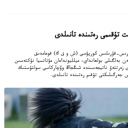
ت تۇقىمى رەتىندە تانىلدى
ىڭجاڭ ءوندىرىس-قۇرىلىس كورپۋسى (ش و ق ك) قوعامدىق
ەن بەلگىلى بولعانداي، ميلليونداعان مۋتاتسيا نۇكتەسىن
دى زەرتتەۋ ناتيجەسىندە شىڭجاڭ وۆچاركاسى سولتۇستىك
س جەرگىلىكتى تۇقىم رەتىندە تانىلدى.