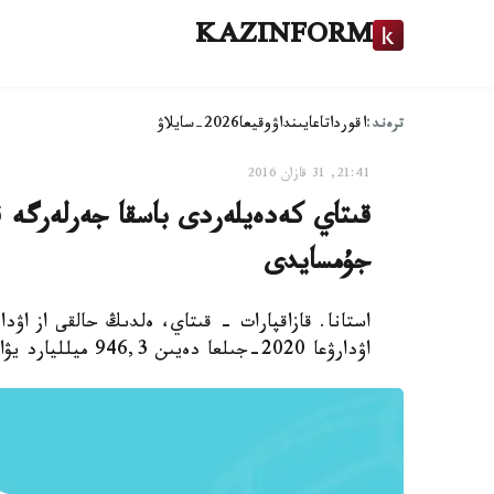
KAZINFORM
ترەند:
اقوردا
تاعايىنداۋ
وقيعا
2026-سايلاۋ
21:41, 31 قازان 2016
جۇمسايدى
استانا. قازاقپارات - قىتاي، ەلدىڭ حالقى از اۋد
اۋدارۋعا 2020-جىلعا دەيىن 946,3 ميلليارد يۋان (140 ميلليارد دوللار) ينۆەستيتسيالايدى.