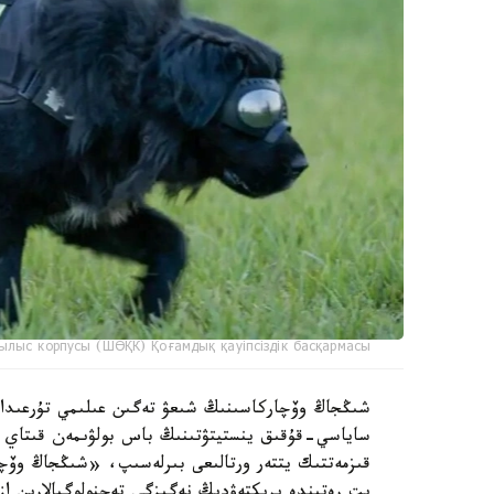
ылыс корпусы (ШӨҚК) Қоғамдық қауіпсіздік басқармасы
ساياسي-قۇقىق ينستيتۋتىنىڭ باس بولۋىمەن قىتاي عى
قىزمەتتىك يتتەر ورتالىعى بىرلەسىپ، «شىڭجاڭ وۆچا
يت رەتىندە ىرىكتەۋدىڭ نەگىزگى تەحنولوگيالارىن از