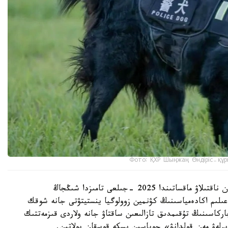
Фото: ҚХР Шыңжаң Өндіріс-құр
شىڭجاڭ وۆچاركاسىنىڭ شىعۋ تەگىن عىلىمي تۇرعىدان ناقتىلاۋ ماقساتىندا 2025 -جىلعى تامىزدا شىڭجاڭ
لىم اكادەمياسىنىڭ كۋنمين زوولوگيا ينستيتۋتى جانە شوقك
ركاسىنىڭ تۇقىمدىق تازالىعىن ساقتاۋ جانە ولاردى قىزمەتتىك
ىرلەۋ مەن قولدانۋ» جوباسىن ىسكە قوسقان بولاتىن.