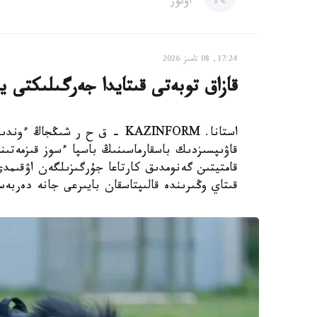
اۆتور
17:24, 08 تامىز 2026
قازاق توبەتى قىتايدا جەرگىلىكتى ي
استانا. KAZINFORM – ق ح ر ش
قاۋىپسىزدىك باسقارماسىنىڭ باسپا ءسوز قىزمەتىن
قامتيتىن گەنومدىق كارتاعا جۇرگىزىلگەن اۋقىم
قىتاي وڭىرىندە قالىپتاسقان بايىرعى جانە دەربە