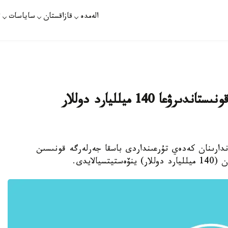
الەمدە
قازاقستان
ساياسات
ت
قىتاي كەدەيلەردى باسقا جەرلەرگە قونىستاندىرۋعا 140 ميلليارد دوللار
اندارىنان كەدەي تۇرعىنداردى باسقا جەرلەرگە قونىسىن