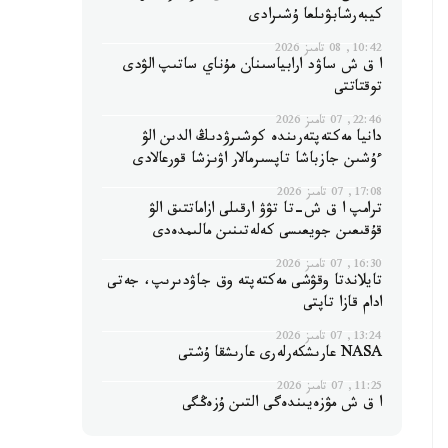
كيبەرشابۋىلعا ۇشىرادى
10:42, 08 تامىز 2026
ا ق ش ساۋد ارابياسىنان مۇناي ساتىپ الۋدى
توقتاتتى
22:46, 07 تامىز 2026
دانيا مەكتەپتەرىندە كوشىرۋدىڭ الدىن الۋ
ءۇشىن جازباشا تاپسىرمالار اۋىزشا قورعالادى
17:08, 07 تامىز 2026
ترامپ ا ق ش-تا تۋۋ ارقىلى ازاماتتىق الۋ
قۇقىعىن جويعىسى كەلەتىنىن مالىمدەدى
16:30, 07 تامىز 2026
تايلاندتا وقۋشى مەكتەپتە وق جاۋدىرىپ، جەتى
ادام قازا تاپتى
13:24, 07 تامىز 2026
NASA عارىشكەرلەرى عارىشقا ۇشتى
11:25, 07 تامىز 2026
ا ق ش مۋزەيىندەگى التىن ۇزەڭگى