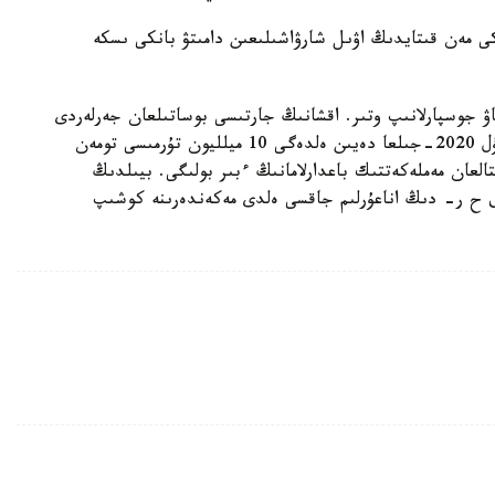
كى مەن قىتايدىڭ اۋىل شارۋاشىلىعىن دامىتۋ بانكى ىسكە
اۋ جوسپارلانىپ وتىر. اقشانىڭ جارتىسى بوساتىلعان جەرلەردى
اباتتاندىرۋعا باعىتتالادى. جاپپاي قونىس اۋدارۋ - بۇل 2020-جىلعا دەيىن ەلدەگى 10 ميلليون تۇرمىسى تومەن
تالعان مەملەكەتتىك باعدارلامانىڭ ءبىر بولىگى. بيىلدىڭ
اۋدانداردان 2 ميلليون ادام ق ح ر- دىڭ اناعۇرلىم جاقسى ەلدى مەكەندەرىنە كوشىپ