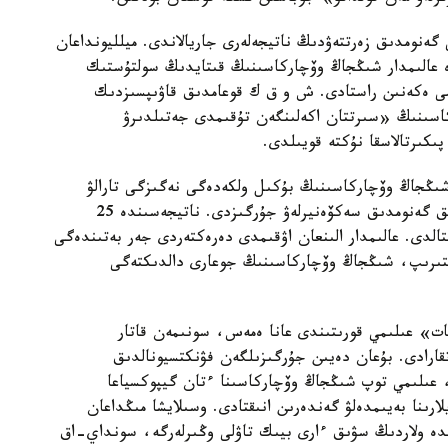
 گەنومدىق زەرتتەۋدىڭ ناتيجەلەرى جاريالاندى. ميلليونداعان
دە عالىمدار شىڭجاڭ وۆچاركاسىنىڭ قىتايدىڭ سولتۇستىك
ىمى ەكەنىن راستادى. ش و ق ك قوعامدىق قاۋىپسىزدىك
كاسىنىڭ «سىرتتان اكەلىنگەن تۇقىمدى جەتىلدىرۋ
پىكىرتالاسقا نۇكتە قويىلدى.
 شىڭجاڭ وۆچاركاسىنىڭ بۇكىل ولكەدەگى نەگىزگى تارالۋ
ايماقتارىن ارالاپ، 109 داراباسقا جوعارى ساپالى تولىق گەنومدىق سەكۆەنيرلەۋ جۇرگىزدى. ناتيجەسىندە 25
قتالدى. عالىمدار الىنعان اۋقىمدى دەرەكتەردى جەر بەتىندەگى
لىستىرىپ، شىڭجاڭ وۆچاركاسىنىڭ جوعارى دالدىكتەگى
ات» عىلىمي قورىتىندى عانا ەمەس، سونىمەن قاتار
اتقارادى. بۇعان دەيىن جۇرگىزىلگەن فۋنكتسيونالدىق
، عىلىمي توپ شىڭجاڭ وۆچاركاسىنا ءتان گيپوكسياعا
ارىنا بەيىمدەلۋ گەندەرىن انىقتادى. وسىلايشا مىڭداعان
ندە ولاردىڭ سۋىق ءارى بيىك تاۋلى وڭىرلەرگە، سونداي-اق