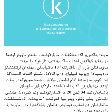
«ينتةرفاكس» اگةنتتئگئنئث حابارلاؤئنشا، بئلتئر ناؤرئز ايئندا
دذنيةگة كةلگةن اقشات ساكسةننئث ءار قولئندا جةتئ
ساؤساقتان بار، ال اياقتارئندا 10 باشپايدان. مذنداي ارتئقشئلئق
مةديسينادا «پوليداكتيليا» دةپ اتالادئ. بئلتئر اقشات الةمدةگئ
ةث كوپ ساؤساقتئ ادام اتانعان بولاتئن. ةندئ حيرؤرگتةر ونئث
ارتئق مذشةلةرئن الئپ تاستاماقشئ. دارئگةرلةر ساؤساق-
باشپايلاردئث 34 تةن 20 عا قئسقارتؤدئث وتة كذردةلئ جذمئس
ةكةنئن ايتئپ وتئر. وپةراسيا كةزئندة ءسابيدئث كةمئستئكتئث
سالدارئنان قذرئسئپ-قيسايئپ قالعان بئلةكتةرئ مةن تاباندارئ
دا تذزةتئلةتئن بولادئ.