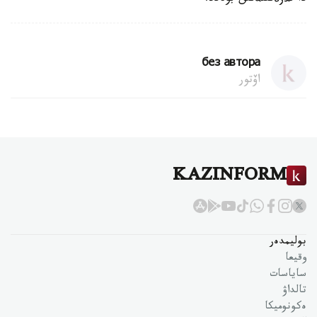
без автора
اۆتور
KAZINFORM
بوليمدەر
وقيعا
ساياسات
تالداۋ
ەكونوميكا