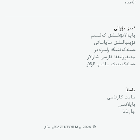
الەمدە
ءبىز تۋرالى
پايدالانۋشىلىق كەلىسىم
قۇپىيالىلىق ساياساتى
مەملەكەتتىك رامىزدەر
جەمقورلىققا قارسى شارالار
مەملەكەتتىك ساتىپ الۋلار
باسقا
سايت كارتاسى
بايلانىس
جارناما
© 2026 «KAZINFORM» حاق