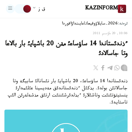
KAZINFORM
ق ز
ترەند:
2026-سايلاۋ
وقيعا
تاعايىنداۋ
اقوردا
10:06, 20 ماۋسىم 2011
ءذندئستاندا 14 ساؤساعئ مةن 20 باشپايئ بار بالاعا
وتا جاسالادئ
ذندئستاندا 14 ساؤساعئ، 20 باشپايئ بار نئسانالئ سابيگة وتا
جاسالاتئن بولدئ. بذكئل ءذندئستاندئق مةديسينا عئلئمدارئ
ينستيتؤتئنئث وتاشئلارئ ءبذلدئرشئننئث ارتئق مذشةلةرئن الئپ
تاستايدئ.