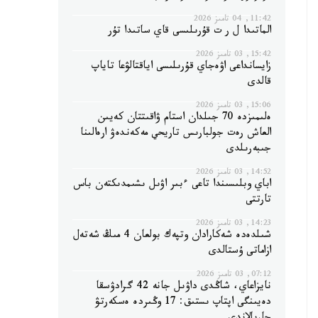
11:42, 04 تامىز 2026
الماتىدا ل ر ت قۇرىلىسى قاي ساتىدا تۇر
15:42, 03 تامىز 2026
زايسانداعى اۋەجاي قۇرىلىسى اياقتالۋعا تاياپ
قالدى
15:06, 03 تامىز 2026
ەلىمىزدە 70 جىلدان استام ۋاقىتتان كەيىن
العاش رەت جولبارىس تاريحي مەكەندەۋ ارەالىنا
جىبەرىلدى
14:52, 03 تامىز 2026
اباي وبلىسىندا تاعى ءبىر اۋىل ىشىمدىكتەن باس
تارتتى
14:23, 03 تامىز 2026
شىلدەدە شەكارادان وتپەك بولعان 4 مىڭ شەتەل
ازاماتى ۇستالدى
07:12, 03 تامىز 2026
نايزاعاي، شاڭدى داۋىل جانە 42 گرادۋسقا
دەيىنگى اپتاپ ىستىق: 17 وڭىردە ەسكەرتۋ