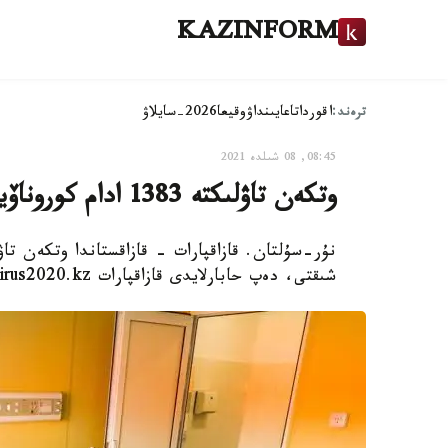
KAZINFORM
ترەند:
اقوردا
تاعايىنداۋ
وقيعا
2026-سايلاۋ
08:45, 08 شىلدە 2021
وتكەن تاۋلىكتە 1383 ادام كوروناۆيرۋس ىندەتىنەن ساۋىقتى
شىقتى، دەپ حابارلايدى قازاقپارات coronavirus2020.kz سايتىنا سىلتەمە جاساپ.