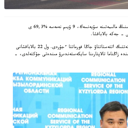
وبلىستىق ءبىلىم ساپاسىن قامتاماسىز ەتۋ دەپارتامەنتىنىڭ مالىمەتىنە سۇيەنسەك، 9 ۇيىم نەمەسە %69,3 ى
 - جەكە بالاباقشا.
- مامىر ايىنان باستاپ ءبىلىم بەرۋ ۇيىمدارىن مەملەكەتتىك اتتەستاتتاۋ جاڭا فورماتتا ءجۇردى. ول 22 بالاباقشانى
ىنە انىقتالعان كەمشىلىكتەردى 3 اي ىشىندە زاڭناما تالاپتارىنا سايكەستەندىرۋ مىندەتى جۇكتەلدى، -