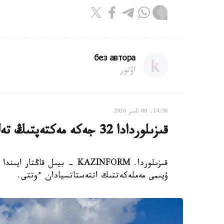
без автора
اۆتور
14:56, 06 تامىز 2026
قىزىلوردادا 32 جەكە مەكتەپتىڭ تەڭ جارتىسى جابىلىپ قالدى
ۇيىمى مەملەكەتتىك اتتەستاتسيادان ءوتتى.