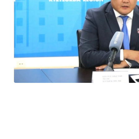
وبلىسىندا 32 جەكە مەكتەپ بار بولاتىن. ارادا جارتى جىل وتپەي جاتىپ سونىڭ تەڭ
ءوز ءوتىنىشى نەگىزىندە قۇرىلتايشىنىڭ شەشىمىمەن جۇمىسىن توقتاتتى.
ليتسەنزياسى بار، ءبىراق ءبىلىم بەرۋ قىزمەتىن توقتاتقان جەكە مەكتەپتەر سانى - 12. بۇگىنگى كۇنى 16 جەكە