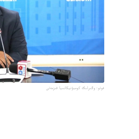
فوتو: وڭىرلىك كوممۋنيكاتسيا قىزمەتى
جىل باسىندا قىزىلوردا 
جارتىسى جابىلدى.
- قاڭتار- اقپان ايلارىندا 4 ى 