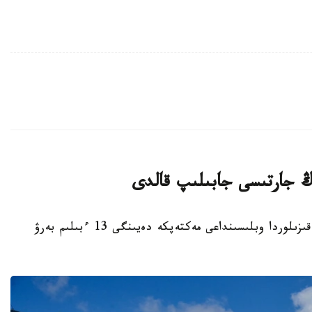
قىزىلوردا. KAZINFORM - بيىل قاڭتار ايىندا قىزىلوردا وبلىسىنداعى مەكتەپكە دەيىنگى 13 ءبىلىم بەرۋ