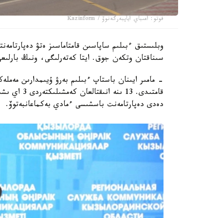
فوتو: اعىباي اياپبەرگەنوۆ / Kazinform
سىناقتان وتكەن جوق. ايتا كەتەرلىگى، ونىڭ بارلىعى
قامتىدى. 13 
دەدى دەپارتامەنت باسشىسى ءمادي بەكماعانبەتوۆ.