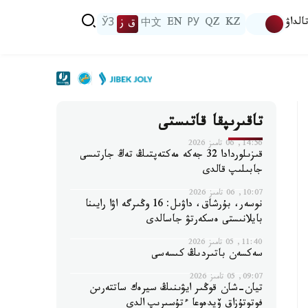
الداۋ
KZ
QZ
РУ
EN
中文
ق ز
ЎЗ
تاقىرىپقا قاتىستى
14:56, 06 تامىز 2026
قىزىلوردادا 32 جەكە مەكتەپتىڭ تەڭ جارتىسى
جابىلىپ قالدى
10:07, 06 تامىز 2026
نوسەر، بۇرشاق، داۋىل: 16 وڭىرگە اۋا رايىنا
بايلانىستى ەسكەرتۋ جاسالدى
11:40, 05 تامىز 2026
سەكسەن باتىردىڭ كىسەسى
09:07, 05 تامىز 2026
تيان-شان قوڭىر ايۋىنىڭ سيرەك ساتتەرىن
فوتوتۇزاق ۆيدەوعا ءتۇسىرىپ الدى