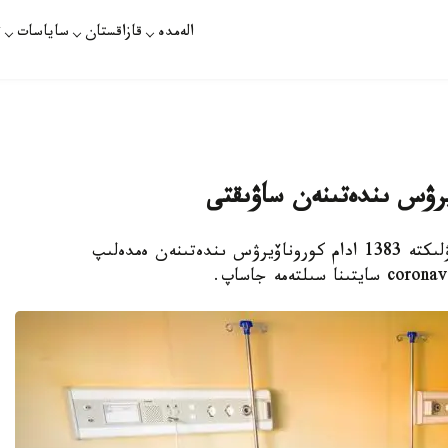
الەمدە
قازاقستان
ساياسات
ت
نۇر-سۇلتان. قازاقپارات - قازاقستاندا وتكەن تاۋلىكتە 1383 ادام كوروناۆيرۋس ىندەتىنەن ەمدەلىپ