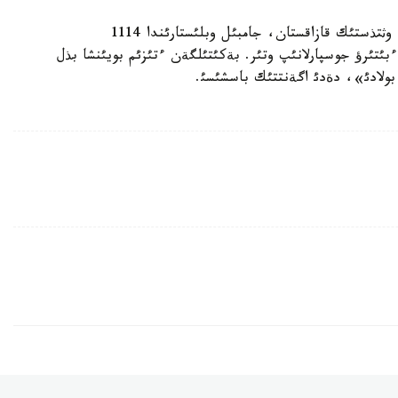
«سونداي-اق اقتوبة، ماثعئستاؤ، قاراعاندئ، اتئراؤ، وثتذستئك قازاقستان، جامبئل وبلئستارئندا 1114
ساننئث قذرئلئسئن ءبئتئرؤ جوسپارلانئپ وتئر. بةكئتئلگةن ءتئزئم بويئنشا بذل
 بولادئ»، دةدئ اگةنتتئك باسشئسئ.