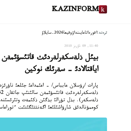
KAZINFORM
ترەند:
اقوردا
تاعايىنداۋ
وقيعا
2026-سايلاۋ
11:40, 09 ناۋرىز 2010
اياقتالادئ - سةرئك نوكين
ذلةسكةر). بذل تؤرالئ بذگئن ذكئمةت وتئرئسئند
كوممؤنالدئق شارؤاشئلئعئ اگةنتتئگئنئث ءتوراعاس