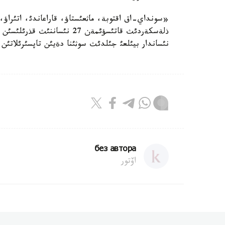
ذلةسكةردئث قاتئسؤئمةن 27 نئ
نئساندار بيئلعئ جئلدئث سوثئنا دةيئن تاپسئرئلاتئن
без автора
اۆتور