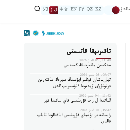
الداۋ
KZ
QZ
РУ
EN
中文
ق ز
ЎЗ
تاقىرىپقا قاتىستى
11:40, 05 تامىز 2026
سەكسەن باتىردىڭ كىسەسى
09:07, 05 تامىز 2026
تيان-شان قوڭىر ايۋىنىڭ سيرەك ساتتەرىن
فوتوتۇزاق ۆيدەوعا ءتۇسىرىپ الدى
11:42, 04 تامىز 2026
الماتىدا ل ر ت قۇرىلىسى قاي ساتىدا تۇر
15:42, 03 تامىز 2026
زايسانداعى اۋەجاي قۇرىلىسى اياقتالۋعا تاياپ
قالدى