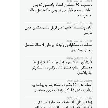
15:06, 03 تامىز 2026
ەلىمىزدە 70 جىلدان استام ۋاقىتتان كەيىن
العاش رەت جولبارىس تاريحي مەكەندەۋ ارەالىنا
جىبەرىلدى
14:52, 03 تامىز 2026
اباي وبلىسىندا تاعى ءبىر اۋىل ىشىمدىكتەن باس
تارتتى
14:23, 03 تامىز 2026
شىلدەدە شەكارادان وتپەك بولعان 4 مىڭ شەتەل
ازاماتى ۇستالدى
07:12, 03 تامىز 2026
نايزاعاي، شاڭدى داۋىل جانە 42 گرادۋسقا
دەيىنگى اپتاپ ىستىق: 17 وڭىردە ەسكەرتۋ
جاريالاندى
08:05, 02 تامىز 2026
استانا مەن 16 وڭىردە ەسكەرتۋ جاريالاندى:
اپتاپ ىستىق 42 گرادۋسقا دەيىن جەتەدى
15:05, 01 تامىز 2026
زەڭگىر تاۋدىڭ ەتەگىندە جايقالىپ تۇر -