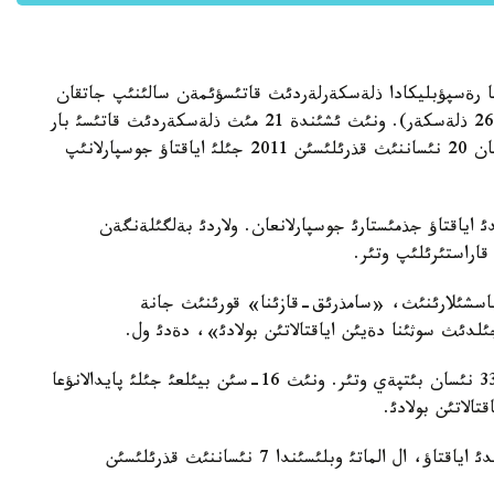
گئ جاعداي بويئنشا رةسپؤبليكادا ذلةسكةرلةردئث قاتئسؤئمةن سالئنئپ جاتقان
132 نئسان قذرئلئسئن اياقتاؤ جذمئستارئ قالدئ (26721 ذلةسكةر). ونئث ئشئندة 21 مئث ذلةسكةردئث قاتئسئ بار
112 نئسان بيئلعئ جئلئ پايدالانؤعا بةرئلةدئ. ال قالعان 20 نئساننئث قذرئلئسئن 2011 جئلئ اياقتاؤ جوسپارلانئپ
دا، استانادا (12646 ذلةسكةر) 61 نئساندئ اياقتاؤ جذمئستارئ جوسپارلانعان. ولاردئ بةلگئلةنگةن
قاراستئرئلئپ وتئر.
باسشئلارئنئث، «سامذرئق-قازئنا» قورئنئث جانة
ال بذگئندة الماتئدا 8141 ءذلةسكةر قارجئ قذيعان 33 نئسان بئتپةي وتئر. ونئث 16-سئن بيئلعئ جئلئ پايدالانؤعا
س. نوكيننئث ايتؤئنشا، اقمولا وبلئسئندا - 2 نئساندئ اياقتاؤ، ال الماتئ وبلئسئندا 7 نئساننئث قذرئلئسئن