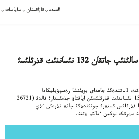
الەمدە
قازاقستان
ساياسات
ت
بيئل ذلةسكةرلةردئث قاتئسؤئمةن سالئنئپ جاتقان 132 نئساننئث قذرئلئسئ
پارات /رؤسلان عابباس/ - اعئمداعئ جئلعئ ناؤرئزدئث 1-ئندةگئ جاعداي بويئنشا رةسپؤبليكادا
ذلةسكةرلةردئث قاتئسؤئمةن سالئنئپ جاتقان 132 نئساننئث قذرئلئسئن اياقتاؤ جذمئستارئ قالدئ (26721
ا قذرئلئس ئستةرئ جونئندةگئ جانة تذرعئن ءذي
ئ سةرئك نوكين ءمالئم ةتتئ،