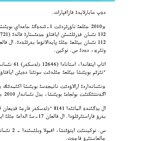
دةپ حابارلايدئ قازاقپارات.
«2010 جئلعئ ناؤرئزدئث 1-ئندة
وتئر»، دةدئ س. نوكين.
اتاپ ايتقان
ءتئزئم بويئنشا بيئلعئ جئلدئث سوثئنا دةيئن اياقتاؤ 
«نئسانداردئ ارالاؤدئث ناتيجةسئ بويئنشا اكئمدئك 
اگةنتتئكتئث بولجامئ بويئنشا، بذل نئساندار 2010 جئلدئث سوثئنا دةيئن اياقتالاتئن بولادئ»، دةدئ ول.
بةرؤ قاراستئرئلؤدا. ال قالعان 17-سئ الداعئ جئلئ اياقتالاتئن بولادئ.
جالعاستئرؤ قاجةت.