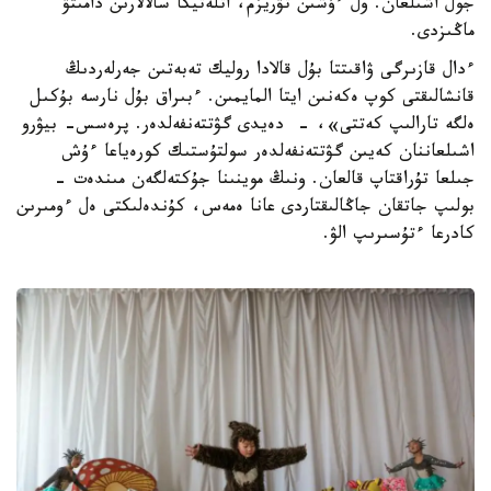
جول اشىلعان. ول ءۇشىن تۋريزم، اتلەتيكا سالالارىن دامىتۋ
ماڭىزدى.
ءدال قازىرگى ۋاقىتتا بۇل قالادا روليك تەبەتىن جەرلەردىڭ
قانشالىقتى كوپ ەكەنىن ايتا المايمىن. ءبىراق بۇل نارسە بۇكىل
ەلگە تارالىپ كەتتى»، - دەيدى گۋتتەنفەلدەر. پرەسس- بيۋرو
اشىلعاننان كەيىن گۋتتەنفەلدەر سولتۇستىك كورەياعا ءۇش
جىلعا تۇراقتاپ قالعان. ونىڭ موينىنا جۇكتەلگەن مىندەت -
بولىپ جاتقان جاڭالىقتاردى عانا ەمەس، كۇندەلىكتى ەل ءومىرىن
كادرعا ءتۇسىرىپ الۋ.