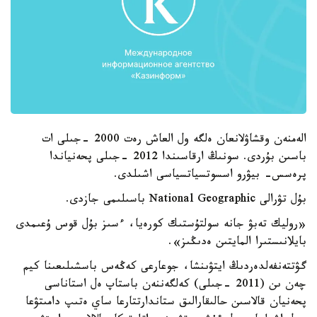
الەمنەن وقشاۋلانعان ەلگە ول العاش رەت 2000 -جىلى ات
باسىن بۇردى. سونىڭ ارقاسىندا 2012 -جىلى پحەنياندا
پرەسس- بيۋرو اسسوتسياتسياسى اشىلدى.
بۇل تۋرالى National Geographic باسىلىمى جازدى.
«روليك تەبۋ جانە سولتۇستىك كورەيا، ءسىز بۇل قوس ۇعىمدى
بايلانىستىرا المايتىن ەدىڭىز».
گۋتتەنفەلدەردىڭ ايتۋىنشا، جوعارعى كەڭەس باسشىلىعىنا كيم
چەن ىن (2011 -جىلى) كەلگەننەن باستاپ ەل استاناسى
پحەنيان قالاسىن حالىقارالىق ستاندارتتارعا ساي ەتىپ دامىتۋعا