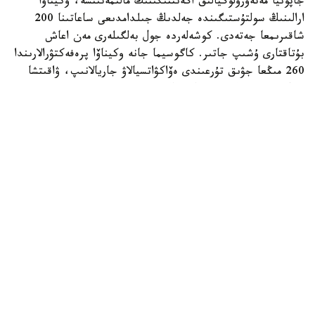
جاپونيا مەتەورولوگيالىق اگەنتتىگىنىڭ مالىمەتىنشە، وكيناۆا
ارالىنىڭ سولتۇستىگىندە جەلدىڭ جىلدامدىعى ساعاتىنا 200
شاقىرىمعا جەتەدى. كوشەلەردە جول بەلگىلەرى مەن اعاش
بۇتاقتارى ۇشىپ جاتىر. كاگوسيما جانە وكيناۆا پرەفەكتۋرالارىندا
260 مىڭعا جۋىق تۇرعىندى ەۆاكۋاتسيالاۋ جاريالانىپ، ۋاقىتشا
ورنالاستىرۋ پۋنكتتەرى دايىندالدى.
بيلىك وكىلدەرىنىڭ حابارلاۋىنشا، قاتتى جەلدىڭ سالدارىنان 70
جاستاعى ءۇش ادام جەڭىل جاراقات العان.
ناحا اۋەجايى جۇما كۇنى جابىلىپ، اۋەجايدان ۇشاتىن جانە
وعان كەلەتىن بارلىق ىشكى جانە حالىقارالىق رەيستەر
توقتاتىلدى.
سينوپتيكتەردىڭ بولجامىنشا، تابيعي اپات شاڭحايعا دا جەتۋى
مۇمكىن. حالقى 30 ميلليونعا جۋىق قىتايلىق قالادا قاتتى جەل
سوعىپ، كەي جەرلەردى سۋ باسۋ قاۋپى بار.
بۇعان دەيىن جاپونيانىڭ وكيناۆا ارالىنا «باۆي» تايفۋنى
جاپونيانىڭ وكيناۆا جەتىپ، اتموسفەرالىق قىسىم 950
گەكتوپاسكال بولدى.