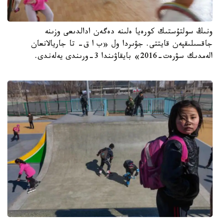
ونىڭ سولتۇستىك كورەيا ەلىنە دەگەن ادالدىعى وزىنە
جاقسىلىقپەن قايتتى. جۋىردا ول «ب ا ق- تا جاريالانعان
الەمدىك سۋرەت-2016» بايقاۋىندا 3-ورىندى يەلەندى.