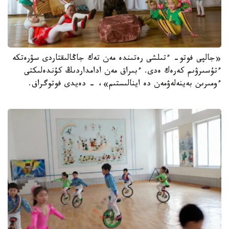
«جالپى فوتو- ءتىلشى رەتىندە مەن تەك جاڭالىقتاردى سۋرەتكە
ءتۇسىرۋىم كەرەك ەدى. ءبىراق مەن ادامداردىڭ كۇندەلىكتى
ءومىرىن بەينەلەۋمەن دە اينالىستىم»، - دەيدى فوتوگراف.