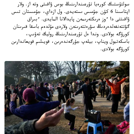
سولتۇستىك كورەيا تۇرعىندارىنىڭ بوس ۋاقىتى وتە از. ولار
اپتاسىنا 6 كۇن جۇمىس ىستەيدى. ول ازداي، جۇمىستان تىس
ۋاقىتتى دا ءوز ەرىكتەرىمەن پايدالانا المايدى. ءبىراق
گۋتتەنفەلدەردىڭ سۋرەتتەرىنەن ولاردى مۇلدەم باسقا قىرىنان
كورۋگە بولادى. وندا ەل تۇرعىندارىنىڭ روليك تەۋىپ،
باسكەتبول ويناپ، بيلەپ جۇرگەندەرىن، قويىلىم قويعاندارىن
كورۋگە بولادى.