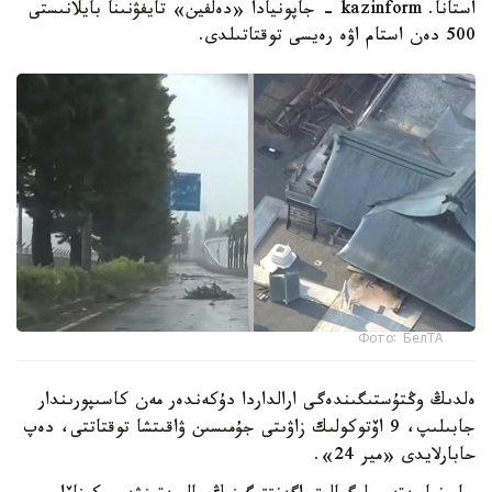
استانا. kazinform - جاپونيادا «دەلفين» تايفۋنىنا بايلانىستى
500 دەن استام اۋە رەيسى توقتاتىلدى.
Фото: БелТА
ەلدىڭ وڭتۇستىگىندەگى ارالداردا دۇكەندەر مەن كاسىپورىندار
جابىلىپ، 9 اۆتوكولىك زاۋىتى جۇمىسىن ۋاقىتشا توقتاتتى، دەپ
حابارلايدى «مير 24».