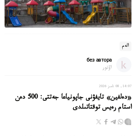
الەم
без автора
اۆتور
14:07, 08 تامىز 2026
«دەلفين» تايفۋنى جاپونياعا جەتتى: 500 دەن
استام رەيس توقتاتىلدى