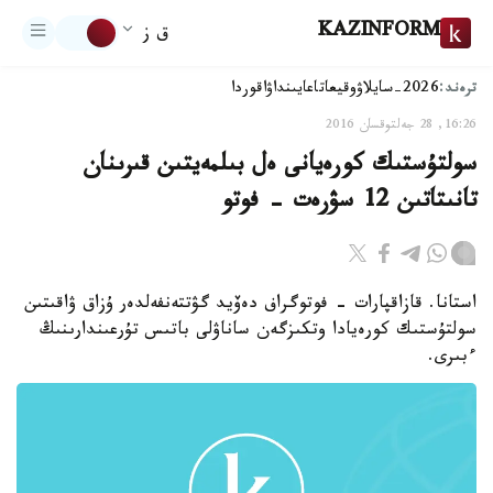
KAZINFORM
ق ز
ترەند:
2026-سايلاۋ
وقيعا
تاعايىنداۋ
اقوردا
16:26, 28 جەلتوقسان 2016
سولتۇستىك كورەيانى ەل بىلمەيتىن قىرىنان
تانىتاتىن 12 سۋرەت - فوتو
استانا. قازاقپارات - فوتوگراف دەۆيد گۋتتەنفەلدەر ۇزاق ۋاقىتىن
سولتۇستىك كورەيادا وتكىزگەن ساناۋلى باتىس تۇرعىندارىنىڭ
ءبىرى.