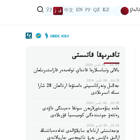
الداۋ
KZ
QZ
РУ
EN
中文
ق ز
ЎЗ
تاقىرىپقا قاتىستى
16:44, 06 تامىز 2026
بالالى وتباسىلارعا قانداي تولەمدەر قاراستىرىلعان
16:28, 06 تامىز 2026
جەڭىل ونەركاسىپتى دامىتۋعا ارنالعان 28 شارا
ىسكە اسىرىلادى
16:05, 06 تامىز 2026
ەلدە ينۆەستورلارمەن سوتقا دەيىنگى داۋدى
رەتتەۋ جونىندەگى كوميسسيا قۇرىلادى
23:34, 05 تامىز 2026
«جەتىنشى ارنادا» سايلاۋالدى تەلەدەباتتىڭ
ارالىق داۋىس بەرۋ ناتيجەسى جاريالاندى