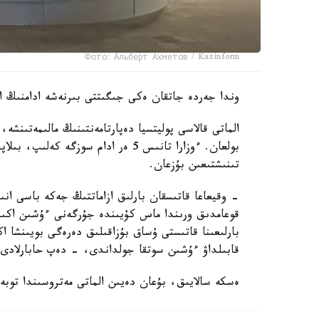
Фото: Альберт Ахметов / Kazinform
وندا جەردە جاتقان ەكى جىگىتتى بىرنەشە ادامنىڭ اي
بولعان. ءوزارا تانىس 5 ەر ادام سوز
تىنىشتىعىن بۇزعان.
- وقيعاعا قاتىسقان بارلىق ازاماتتىڭ جەكە باسى انى
قوعامدىق ورىندا ماس كۇيىندە جۇرگەنى ءۇشىن اكىمش
بارلىعىنا قاتىستى ۇساق بۇزاقىلىق دەرەگى بويىنشا 
قابىلداۋ ءۇشىن سوتقا جولداندى، - دەپ حابارلادى د
ەسكە سالايىق، بۇعان دەيىن الماتى مەتروسىندا توبە