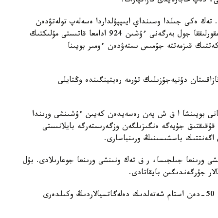
، دەپ حابارلايدى قازاقپارات.
لدى. تەك ەكى جىلدا وسىنداي ايىپپۇلداردا ەسەلەپ تولەتۋدەن
بيۋدجەتكە 6 ميلليارد تەڭگە ءتۇستى. سىبايلاس جەمقورلىققا جول بەرگەنى ءۇشىن 924 ادامعا قاتىستى مۇلىكتىك
لدانىلدى جانە 1200- ءى مەملەكەتتىك قىزمەتتە جۇمىس ىستەۋدەن ءومىر بويىنا
ازاقستان دۇنيەجۇزىلىك تۇرمە رەيتينگىندە وڭتايلى
ڭ سانى بويىنشا ا ق ش پەن رەسەيدەن كەيىن ءۇشىنشى ورىندا
ەتتە قۇقىقتىق جۇيەگە ەنگىزىلگەن وزگەرىستەرگە بايلانىستى
 ورىنعا جىلجىسا، ر ف تەك ونىنشى ورىنعا جوعارىلادى. بۇل
لار جۇرگەندىگىن بايقاتادى.
ايتا كەتەيىك، بۇگىنگى وتىرىسقا الەمنىڭ 24 ەلىنەن 50-دەن استام شەتەلدىك دەلەگاتسيالاردىڭ وكىلدەرى