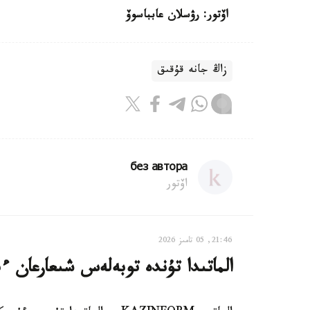
اۆتور: رۋسلان عابباسوۆ
زاڭ جانە قۇقىق
без автора
اۆتور
21:46, 05 تامىز 2026
الماتىدا تۇندە توبەلەس شىعارعان ءب