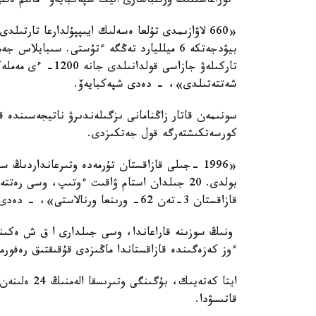
ءتوراعاسىنىڭ ورىنباسارى اليك شپەكبايەۆ ءمالىم ەتتى
«660 لاۋازىمدى تۇلعا ەسەلىك ايىپپۇلدارعا تارتى
تاركىلەۋ جازاسى قو
شەتتەتىلدى»، - دەدى شپەكبايەۆ.
سونىمەن قاتار زاڭنامانى ىزگىلەندىرۋ ناتيجەسىندە ق
كورسەتكىشتەرگە قول جەتكىزدى.
«1996 -جىلى قازاقستان تۇرمەدە وتىرعانداردى
بولدى. 20 جىلدان استام ۋاقىت ءوتىپ، وسى ر
قازاقستان 3-تەن 62- ورىنعا ورنالاستى»، - دەدى اگەنتتىك باسشىسىنىڭ ورىنباسارى.
ونىڭ سوزىنە قاراعاندا، وسى جىلدارى ا ق ش ەكىنشى
ءوز كەزەگىندە قازاقستاندا ماڭىزدى قۇقىقتىق رەفورما
قاتىسۋدا.