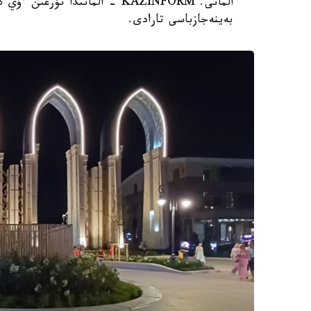
الماتى. KAZINFORM - الماتىدا 
بەينەجازباسى تارادى.