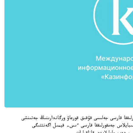
رلىققا قارسى جەلىسى قۇقىق قورعاۋ ورگاندارىنىڭ جەتىنشى
ىبايلاس جەمقورلىققا قارسى ءىس- قيمىل اگەنتتىگى