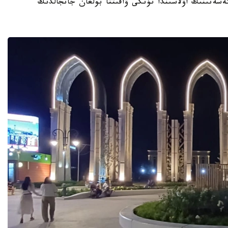
تۇرعىن ءۇي كەشەنىنىڭ اۋلاسىندا تۇنگى ۋاقىتتا بولعان جانجالدىڭ