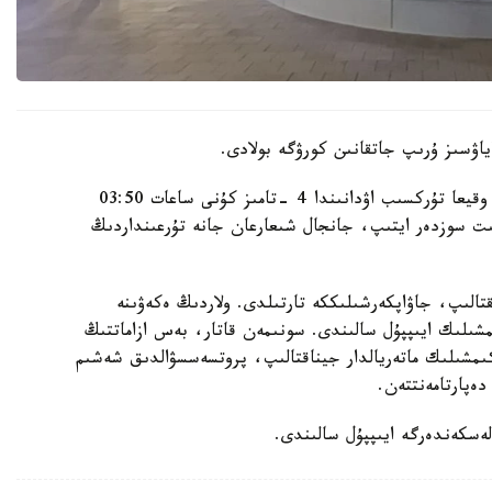
اۋسىز ۇرىپ جاتقانىن كورۋگە بولادى.
الماتى قالاسى پوليتسيا دەپارتامەنتىنىڭ مالىمەتىنشە، وقيعا تۇركسىب اۋدانىندا 4 -تامىز كۇنى ساعات 03:50
گە كەلىپ، بىلاپىت سوزدەر ايتىپ، جانجال شىعارعان جانە تۇرعىنداردىڭ
قتالىپ، جاۋاپكەرشىلىككە تارتىلدى. ولاردىڭ ەكەۋىنە
ىلىك ايىپپۇل سالىندى. سونىمەن قاتار، بەس ازاماتتىڭ
اكىمشىلىك ماتەريالدار جيناقتالىپ، پروتسەسسۋالدىق شەشىم
ەپارتامەنتتەن.
لەسكەندەرگە ايىپپۇل سالىندى.