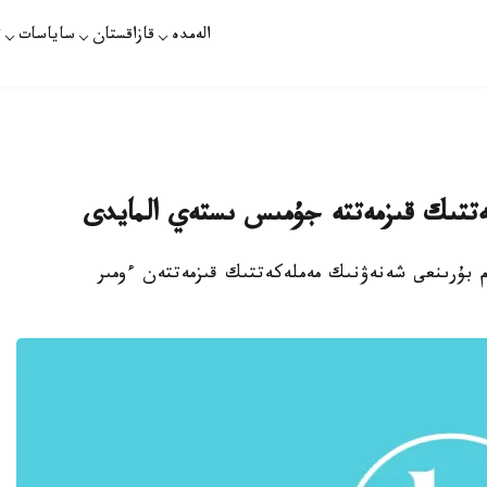
الەمدە
قازاقستان
ساياسات
ت
ات - قازاقستاندا 1200 دەن استام بۇرىنعى شەنەۋنىك مەملەكەتتىك قىزمەتتەن ءومىر