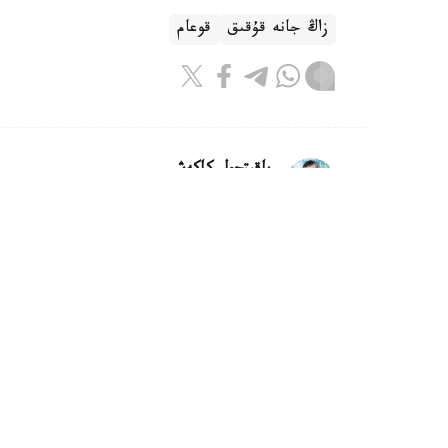
زاڭ جانە قۇقىق
قوعام
باقىتجول كاكەش
اۆتور
21:30, 05 تامىز 2026
تۇركىستان وبلىسىندا تاۋەشكىنىڭ لا
تۇركىستان. KAZINFORM - تۇ
كەدەرگى كەلتىرىپ، قاۋىپ توندىرگەن بەينەجازب