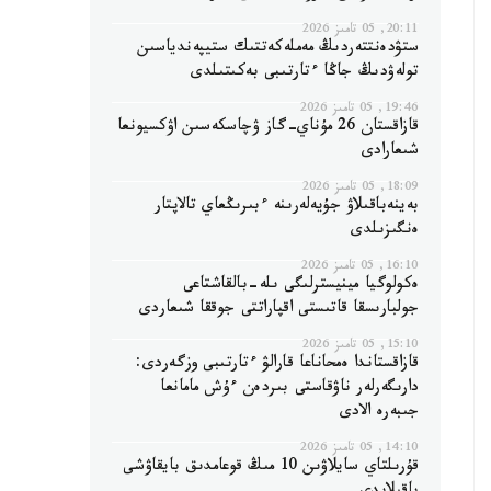
20:11, 05 تامىز 2026
ستۋدەنتتەردىڭ مەملەكەتتىك ستيپەندياسىن
تولەۋدىڭ جاڭا ءتارتىبى بەكىتىلدى
19:46, 05 تامىز 2026
قازاقستان 26 مۇناي-گاز ۋچاسكەسىن اۋكسيونعا
شىعارادى
18:09, 05 تامىز 2026
بەينەباقىلاۋ جۇيەلەرىنە ءبىرىڭعاي تالاپتار
ەنگىزىلدى
16:10, 05 تامىز 2026
ەكولوگيا مينيسترلىگى ىلە-بالقاشتاعى
جولبارىسقا قاتىستى اقپاراتتى جوققا شىعاردى
15:10, 05 تامىز 2026
قازاقستاندا ەمحاناعا قارالۋ ءتارتىبى وزگەردى:
دارىگەرلەر ناۋقاستى بىردەن ءۇش مامانعا
جىبەرە الادى
14:10, 05 تامىز 2026
قۇرىلتاي سايلاۋىن 10 مىڭ قوعامدىق بايقاۋشى