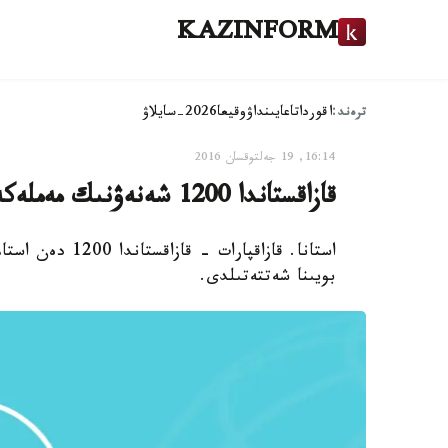
KAZINFORM
ترەند:
اقوردا
تاعايىنداۋ
وقيعا
2026-سايلاۋ
16:14, 19 جەلتوقسان 2016
قازاقستاندا 1200 شەنەۋنىك مەملەكەتتىك قىزمەتتە جۇمىس ىستەي المايدى
استانا. قازاقپار
بويىنا شەتتەتىلدى.