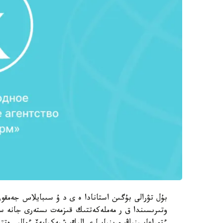
بۇل تۋرالى بۇگىن استانادا ە ى د ۇ سىبايلاس جەمقو
وتىرىسىندا ق ر مەملەكەتتىك قىزمەت ىستەرى جانە س