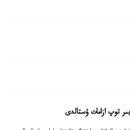
ىر توپ ازامات ۇستالدى