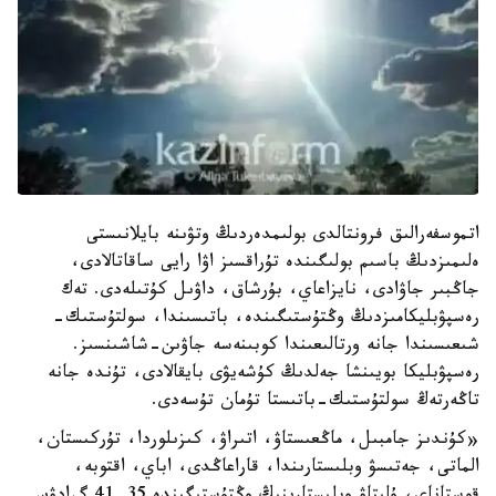
اتموسفەرالىق فرونتالدى بولىمدەردىڭ وتۋىنە بايلانىستى
ەلىمىزدىڭ باسىم بولىگىندە تۇراقسىز اۋا رايى ساقاتالادى،
جاڭبىر جاۋادى، نايزاعاي، بۇرشاق، داۋىل كۇتىلەدى. تەك
رەسپۋبليكامىزدىڭ وڭتۇستىگىندە، باتىسىندا، سولتۇستىك-
شىعىسىندا جانە ورتالىعىندا كوبىنەسە جاۋىن-شاشىنسىز.
رەسپۋبليكا بويىنشا جەلدىڭ كۇشەيۋى بايقالادى، تۇندە جانە
تاڭەرتەڭ سولتۇستىك-باتىستا تۇمان تۇسەدى.
«كۇندىز جامبىل، ماڭعىستاۋ، اتىراۋ، كىزىلوردا، تۇركىستان،
الماتى، جەتىسۋ وبلىستارىندا، قاراعاڭدى، اباي، اقتوبە،