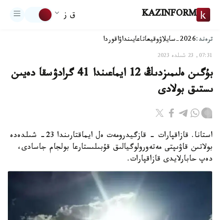
KAZINFORM
ق ز
ترەند:
2026-سايلاۋ
وقيعا
تاعايىنداۋ
اقوردا
07:31, 23 شىلدە 2023
بۇگىن ەلىمىزدىڭ 12 ايماعىندا 41 گرادۋسقا دەيىن
ىستىق بولادى
استانا. قازاقپارات - قازگيدرومەت ەل ايماقتارىندا 23- شىلدەدە
بولاتىن قاۋىپتى مەتەورولوگيالىق قۇبىلىستارعا بولجام جاسادى،
دەپ حابارلايدى قازاقپارات.