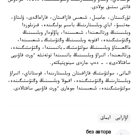
قوستاناي، ۇلىتاۋ وبلىستارىنىڭ وڭتۇستىگىندە 35-41 گرادۋس
قاتتى ىستىق بولادى.
تۇركىستان، جامبىل، شىعىس قازاقستان، قاراعاڭدى، ۇلىتاۋ،
جەتىسۋ، اباي وبلىستارىنىڭ باسىم بولىگىندە، قىزىلوردا
وبلىسىنىڭ ورتالىعىندا، شىعىسىندا، پاۆلودار وبلىسىنىڭ
وڭتۇستىگىندە، اقتوبە وبلىسىنىڭ وڭتۇستىك-شىعىسىندا،
ماڭعىستاۋ وبلىسىنىڭ سولتۇستىك-باتىسىندا، وڭتۇستىگىندە،
ورتالىعىندا، اتىراۋ وبلىسىنىڭ باتىسىندا توتەنشە ءورت قاۋىپى
ساقتالادى»، - دەپ جازدى سينوپتيكتەر.
الماتى، سولتۇستىك قازاقستان وبلىستارىندا، قوستاناي، اتىراۋ
وبلىستارىنىڭ وڭتۇستىگىندە، اقمولا وبلىسىنىڭ وڭتۇستىگىندە،
سولتۇستىگىندە، شىعىسىندا جوعارى ءورت قاۋىپى ساقتالادى.
اۋارايى
ايماق
без автора