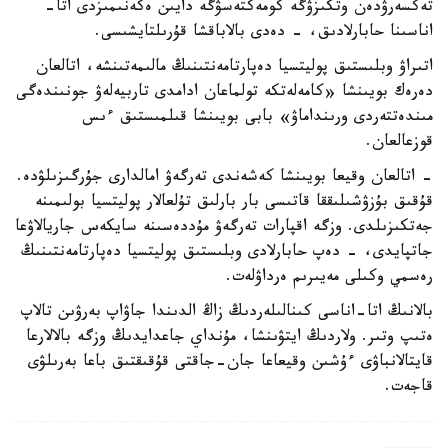
تەكسەرۋدەن وتكىزۋگە كومەكتەسۋگە دايىن ەكەنىمىزدى اتا-
اناسىنا حابارلادىق، - دەدى بالاباقشا قۇرىلتايشىسى.
اتىراۋ وبلىستىق پوليتسيا دەپارتامەنتىنىڭ مالىمەتىنشە، اتالعان
دەرەك بويىنشا «كامەلەتكە تولماعان ادامدى تاربيەلەۋ جونىندەگى
مىندەتتەردى ورىنداماۋ» بابى بويىنشا قىلمىستىق ءىس
قوزعالعان.
- اتالعان وقيعا بويىنشا كەشەندى تەرگەۋ امالدارى جۇرگىزىلۋدە.
قۇقىق بۇزۋشىلىققا قاتىسى بار بارلىق تۇلعالار پوليتسيا بولىمىنە
جەتكىزىلدى. وزگە اقپارات تەرگەۋ مۇددەسىنە سايكەس جاريالاۋعا
جاتپايدى، - دەپ حابارلادى وبلىستىق پوليتسيا دەپارتامەنتىنىڭ
رەسمي وكىلى مەيىرىم ەرداۋلەت.
بالانىڭ اتا-اناسى كىنالىلەردىڭ زاڭ الدىندا جاۋاپ بەرۋىن تالاپ
ەتىپ وتىر. ولاردىڭ ايتۋىنشا، مۇنداي جاعدايدىڭ وزگە بالالارعا
قايتالانباۋى ءۇشىن وقيعاعا جان-جاقتى قۇقىقتىق باعا بەرىلۋى
قاجەت.