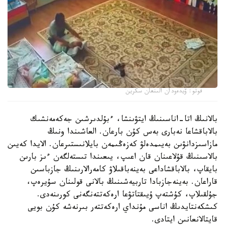
فوتو: ۆيدەودان الىنعان سكرين
بالانىڭ اتا-اناسىنىڭ ايتۋىنشا، ءبۇلدىرشىن جەكەمەنشىك
بالاباقشاعا نەبارى بەس كۇن بارعان. العاشىندا ونىڭ
مازاسىزدانۋىن بەيىمدەلۋ كەزەڭىمەن بايلانىستىرعان. الايدا كەيىن
بالاسىنىڭ قۇلاعىنان قان اعىپ، يىعىندا تىستەلگەن ءىز بارىن
بايقاپ، بالاباقشاداعى بەينەباقىلاۋ كامەرالارىنىڭ جازباسىن
قاراعان. بەينەجازبادا تاربيەشىنىڭ بالانى قولىنان سۇيرەپ،
جۇلقىلاپ، كۇشتەپ ۇيىقتاتۋعا ارەكەتتەنگەنى كورىنەدى.
كىشكەنتايدىڭ اناسى مۇنداي ارەكەتتەر بىرنەشە كۇن بويى
قايتالانعانىن ايتادى.