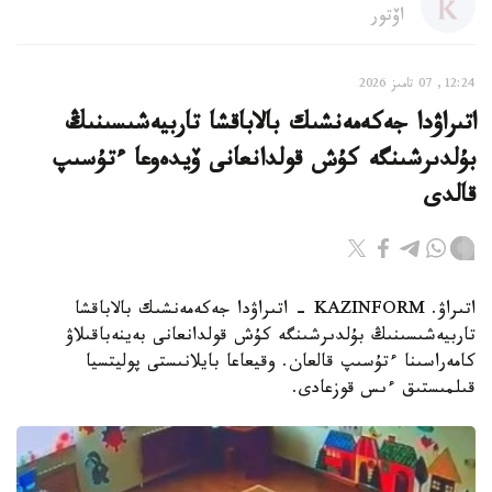
اۆتور
12:24, 07 تامىز 2026
اتىراۋدا جەكەمەنشىك بالاباقشا تاربيەشىسىنىڭ
بۇلدىرشىنگە كۇش قولدانعانى ۆيدەوعا ءتۇسىپ
قالدى
اتىراۋ. KAZINFORM - اتىراۋدا جەكەمەنشىك بالاباقشا
تاربيەشىسىنىڭ بۇلدىرشىنگە كۇش قولدانعانى بەينەباقىلاۋ
كامەراسىنا ءتۇسىپ قالعان. وقيعاعا بايلانىستى پوليتسيا
قىلمىستىق ءىس قوزعادى.