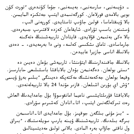
- دۇيسەنبى، سارسەنبى، بەيسەنبى، جۇما كۇندەرى ءتورت كۇن
بويى بالامدى قورلاعان. كورگەنىمدى ايتىپ جەتكىزە المايمىن.
بالا ۇيىقتاماسا، قولىن جاۋىپ تاستايدى. كورپەنى الىپ،
ۇستىنەن باسىپ تۇرادى. شايقاعان كەزدە لاقتىرىپ جىبەرەدى.
بالا ەكى بەتىمەن قۇلايدى. قايتادان تاربيەشىنىڭ ەتەگىنە
جارماسادى. تاماق ىشكىسى كەلسە، ونى دا بەرمەيدى، - دەدى
بالانىڭ اناسى جازيرا عابيدەن.
بالانىڭ جاقىندارىنىڭ ايتۋىنشا، تاربيەشى بۇعان دەيىن دە
ءىستى بولعان. دەگەنمەن بۇدان بالاباقشا باسشىلىعى حابارسىز.
وقيعا بولعان جەكەمەنشىك مەكتەپكە دەيىنگى ءبىلىم بەرۋ ۇيىمى
ءۇش اي بۇرىن اشىلعان. قازىر مۇندا 24 بالا تاربيەلەنەدى.
بالاباقشا قۇرىلتايشىسى ناعيما امانقوسوۆا بۇل جاعدايدىڭ العاش
رەت تىركەلگەنىن ايتىپ، اتا-انادان كەشىرىم سۇرادى.
- ءبىز مۇنى بىلگەن جوقپىز. بۇل جاعدايدى اتا-اناسىمەن
بىرگە بىلدىك. تاربيەشىنىڭ ۇيىنە بارىپ سويلەستىك، ءبىراق
ول ناقتى جاۋاپ بەرە المادى. بالانى تولىق مەديتسينالىق