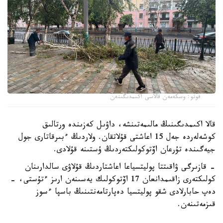
فوتو: وسكەمەن قالاسى اكىمدىگىنەن
قالا اكىمدىگىنىڭ مالىمەتىنشە، داۋىل كەزىندە ورتالىق
كوشەلەردە جەل 15 اعاشتى قۇلاتقان. ولاردىڭ ءبىرقاتارى جول
جيەگىندە تۇرعان اۆتوكولىكتەردىڭ ۇستىنە قۇلادى.
- قازىرگى ۋاقىتتا پوليتسياعا اعاشتاردىڭ قۇلاۋى سالدارىنان
كولىكتەرى زاقىمدانعان 17 اۆتوكولىك يەسىنەن ارىز ءتۇستى، -
دەپ حابارلادى شقو پوليتسيا دەپارتامەنتىنىڭ باسپا ءسوز
قىزمەتىنەن.
پوليتسياعا ءالى بارلىق زارداپ شەككەن كولىك يەلەرى جۇگىنىپ