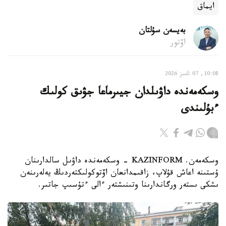
ايماق
بەيسەن سۇلتان
اۆتور
10:08, 07 تامىز 2026
وسكەمەندە داۋىلدان جيىرماعا جۋىق كولىك
ءبۇلىندى
وسكەمەن. KAZINFORM - وسكەمەندە داۋىل سالدارىنان
ۇستىنە اعاش قۇلاپ، زاقىمدانعان اۆتوكولىكتەردىڭ يەلەرىنەن
ىشكى ىستەر ورگاندارىنا وتىنىشتەر ءالى ءتۇسىپ جاتىر.