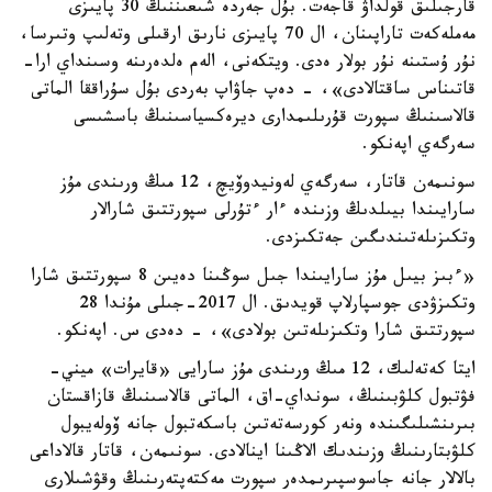
قارجىلىق قولداۋ قاجەت. بۇل جەردە شىعىننىڭ 30 پايىزى
مەملەكەت تاراپىنان، ال 70 پايىزى نارىق ارقىلى وتەلىپ وتىرسا،
نۇر ۇستىنە نۇر بولار ەدى. ويتكەنى، الەم ەلدەرىنە وسىنداي ارا-
قاتىناس ساقتالادى»، - دەپ جاۋاپ بەردى بۇل سۇراققا الماتى
قالاسىنىڭ سپورت قۇرىلىمدارى ديرەكسياسىنىڭ باسشىسى
سەرگەي اپەنكو.
سونىمەن قاتار، سەرگەي لەونيدوۆيچ، 12 مىڭ ورىندى مۇز
سارايىندا بيىلدىڭ وزىندە ءار ءتۇرلى سپورتتىق شارالار
وتكىزىلەتىندىگىن جەتكىزدى.
«ءبىز بيىل مۇز سارايىندا جىل سوڭىنا دەيىن 8 سپورتتىق شارا
وتكىزۋدى جوسپارلاپ قويدىق. ال 2017-جىلى مۇندا 28
سپورتتىق شارا وتكىزىلەتىن بولادى»، - دەدى س. اپەنكو.
ايتا كەتەلىك، 12 مىڭ ورىندى مۇز سارايى «قايرات» ميني-
فۋتبول كلۋبىنىڭ، سونداي-اق، الماتى قالاسىنىڭ قازاقستان
بىرىنشىلىگىندە ونەر كورسەتەتىن باسكەتبول جانە ۆولەيبول
كلۋبتارىنىڭ وزىندىك الاڭىنا اينالادى. سونىمەن، قاتار قالاداعى
بالالار جانە جاسوسپىرىمدەر سپورت مەكتەپتەرىنىڭ وقۋشىلارى