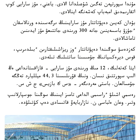
مۇندا سپورتپەن تەگىن شۇعىلدانا الادى. ياعني، مۇز سارايى كوپ
اتقارىمدىق امبەباپ كەشەنگە اينالادى.
بۇدان كەيىن دەپۋتاتتار مۇز سارايىنىڭ ىرگەسىندە ورنالاسقان
ءجۇزۋ باسسەينىن جانە 300 ورىندى جاتتىعۋ مۇز ايدىنىن
تاماشالادى.
كەزدەسۋ سوڭىندا دەپۋتاتتار ءوز ريزاشىلىقتارىن ءبىلدىرىپ،
قوس ديرەكسيانىڭ جۇمىسىنا ساتتىلىك تىلەدى.
ايتا كەتەلىك، 12 مىڭ ورىندى مۇز سارايى - قازاقستانداعى ەڭ
الىپ سپورتتىق نىسان. ونىڭ قۇرىلىسىنا 44,3 ميلليارد تەڭگە
جۇمسالعان. باستى مەردىگەر - «س ك بازيس» ج ش س.
رەسمي اشىلۋ ءراسىمى الداعى تامىز ايىنىڭ سوڭىنا جوسپارلانىپ
وتىر. وعان ەلباسى ن. نازاربايەۆ قاتىسادى دەپ كۇتىلۋدە.