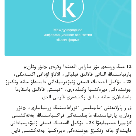
12 مىڭ ورىندى مۇز سارايى الدىندا ولاردى «نۇر وتان»
پارتياسىنىڭ الماتى قالالىق فيليالى، الاتاۋ اۋدانى اكىمدىگى،
28- بۇكىل الەمدىك قىسقى ۋنيۆەرسيادانى دايىنداۋ جانە وتكىزۋ
جونىندەگى ديرەكتسيا وكىلدەرى، ءتيىستى قالالىق باسقارما
باسشىلارى جانە ب ا ق وكىلدەرى قارسى الدى.
ق ر پارلامەنتى ءماجىلىسى ءتوراعاسىنىڭ ورىنباسارى، «نۇر
وتان» پارتياسىنىڭ ماجىلىستەگى فراكسياسىنىڭ جەتەكشىسى
گۇلميرا ەسىمبايەۆا 28- بۇكىل الەمدىك قىسقى ۋنيۆەرسيادانى
دايىنداۋ جانە وتكىزۋ جونىندەگى ديرەكسيا جەتەكشىسى نايل