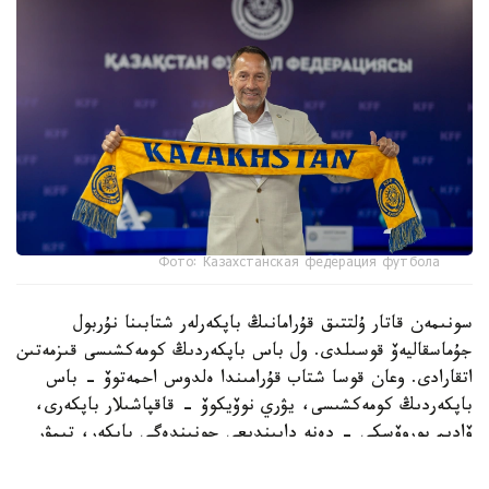
Фото: Казахстанская федерация футбола
سونىمەن قاتار ۇلتتىق قۇرامانىڭ باپكەرلەر شتابىنا نۇربول
جۇماسقاليەۆ قوسىلدى. ول باس باپكەردىڭ كومەكشىسى قىزمەتىن
اتقارادى. وعان قوسا شتاب قۇرامىندا ەلدوس احمەتوۆ - باس
باپكەردىڭ كومەكشىسى، يۋري نوۆيكوۆ - قاقپاشىلار باپكەرى،
ۆاديم بوروۆسكي - دەنە دايىندىعى جونىندەگى باپكەر، تيمۋر
قۇسايىنوۆ اناليتيك بولىپ جۇمىس ىستەيدى.