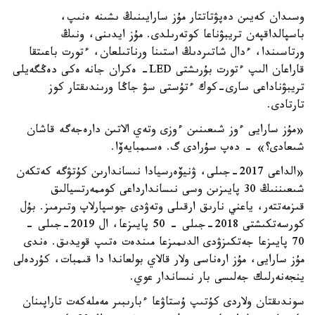
وسىدان كەيىن دەپۋتاتتار مۇز سارايىنىڭ ىشىنە ەنىپ،
باسپالداقپەن تريبۋناعا كوتەرىلدى. مۇز ايدىنى، ونىڭ
ورتاسىندا، ءدال شاتىردىڭ استىنا ورناتىلعان، ءتورت باعىتقا
قاراعان الىپ ءتورت بۇرىشتى LED- ەكران جانە ەكى دەڭگەيلى
تريبۋناداعى سارى-كوك ءتۇستى سۋ جاڭا ورىندىقتار كوز
تارتادى.
«مۇز سارايى ءوز شىعىنىن ءوزى وتەي الاتىن دارەجەگە قاشان
شىعادى؟» - دەپ سۇرادى گ. ەسىمبايەۆا.
«الداعى 2017-جىلى، ۋنيۆەرسيادا نىساندارىن كۇتۋگە كەتكەن
شىعىننىڭ 30 پايىزىن وسى نىساندارداعى كوممەرتسيالىق
قىزمەتتەر، ياعني نارىق ارقىلى وتەۋدى جوسپارلاپ وتىرمىز. بۇل
كورسەتكىشتى 2018-جىلى - 50 پايىزعا، ال 2019-جىلى -
70 پايىزعا جەتكىزۋدى الدىمىزعا مىندەت ەتىپ قويدىق. ەندى
مۇز سارايى، مۇز ارەناسى ولار قالاي بولعاندا دا قىمبات، كۇردەلى
ينجەنەرلىك جەلىسى بار نىساندار عوي.
سوندىقتان ولاردى كۇتىپ ۇستاۋعا ءبارىبىر مەملەكەت تاراپىنان