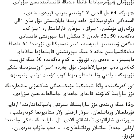
نۇروۆتان ۋنيۆەرسياداعا قانشا ەلدىڭ قاتىساتىندىعىن سۇرادى.
«ازىرگە 64 ەل الدىن الا ءوتىنىم بەرىپ قويدى. ەندى،
الەمدەگى ەكونوميكالىق داعدارىسقا بايلانىستى بۇل سان ءالى
وزگەرۋى مۇمكىن. ءبىراق، سوعان قاراماستان، ءبىز كەم
دەگەندە 50-52 ەلدەن 3 مىڭنان اسا سپورتشى قاتىسادى
دەگەن ۇمىتتەمىز. ايتپەسە، ءبىز تەحنيكالىق تۇرعىدا 64 ەلدىڭ
دەلەگاتسياسىن جانە 5 مىڭ سپورتشىنى قابىلداۋعا ساقاداي
دايىنبىز، - دەدى ن. نۇروۆ. - كەم دەگەندە 30 مىڭ تۋريست
كەلەدى دەپ جوسپارلاعانبىز. بۇل جەردە ءبىز ءوزىمىزدىڭ ىشكى
تۋريزمگە، ياعني وتانداستارىمىزعا كوپ ءۇمىت ارتىپ وتىرمىز».
ءوز كەزەگىندە ولگا شيشيگينا مۇمكىندىگى شەكتەۋلى جانداردىڭ
مۇز سارايىنا كەلۋىنە قانداي جاعداي جاسالعاندىعىن سۇرادى.
«12 مىڭ ورىندى مۇز سارايىنىڭ سىرتقى باسپالداقتارىندا ارنايى
قۇرىلعىلار ورناتىلعان. سولار ارقىلى ولار ستاديونعا كوتەرىلىپ،
سپورتتىق شارالاردى تاماشالاي الادى. ال سارايدىڭ ىشكى جاعىندا
ارنايى جەدەل ساتىلار ورناتىلعان»، - دەپ جاۋاپ بەردى ن.
نۇروۆ.