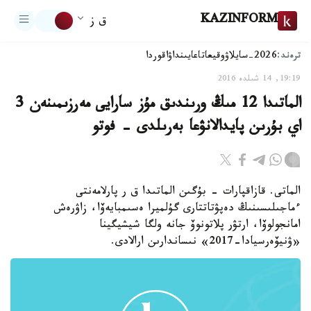
KAZINFORM
ق ز
ترەند:
2026-سايلاۋ
وقيعا
تاعايىنداۋ
اقوردا
19:19, 14 شىلدە 2016
الماتىدا 12 مىڭ ورىندىق مۇز سارايى مەرزىمىنەن 3
اي بۇرىن پايدالانۋعا بەرىلدى - فوتو
الماتى. قازاقپارات - بۇگىن الماتىدا ق ر پارلامەنتى
ءماجىلىسىنىڭ دەپۋتاتتارى گۇلميرا ەسىمبايەۆا، زاۋرەش
امانجولوۆا، ارتۋر پلاتونوۆ جانە ولگا شيشيگينا
«ۋنيۆەرسيادا-2017» نىساندارىن ارالادى.