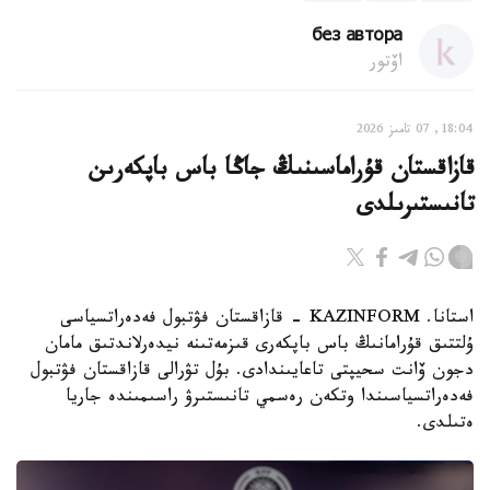
без автора
اۆتور
18:04, 07 تامىز 2026
قازاقستان قۇراماسىنىڭ جاڭا باس باپكەرىن
تانىستىرىلدى
استانا. KAZINFORM - قازاقستان فۋتبول فەدەراتسياسى
ۇلتتىق قۇرامانىڭ باس باپكەرى قىزمەتىنە نيدەرلاندتىق مامان
دجون ۆانت سحيپتى تاعايىندادى. بۇل تۋرالى قازاقستان فۋتبول
فەدەراتسياسىندا وتكەن رەسمي تانىستىرۋ راسىمىندە جاريا
ەتىلدى.