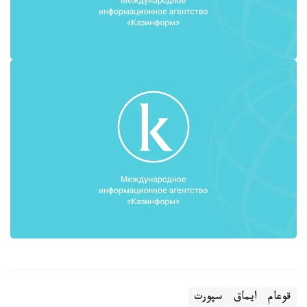
قوعام
ايماق
سپورت