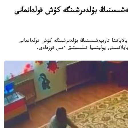
بيەشىسىنىڭ بۇلدىرشىنگە كۇش قولدانعانى
جەكەمەنشىك بالاباقشا تاربيەشىسىنىڭ بۇلدىرشىنگە كۇش قولدانعانى
 بايلانىستى پوليتسيا قىلمىستىق ءىس قوزعادى.