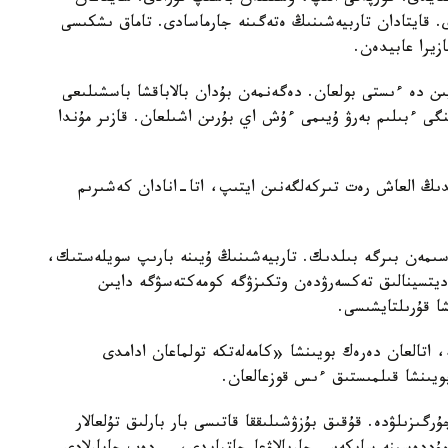
ى. قايتادان تاربيەشىنىڭ ەتەگىنە جارماسادى. تاماق ىشكىسى
زيرا عابيدەن.
يىن دە ءىستى بولعان. دەگەنمەن بۇدان بالاباقشا باسشىلىعى
گى ءبىلىم بەرۋ ۇيىمى ءۇش اي بۇرىن اشىلعان. قازىر مۇندا
ايدىڭ العاش رەت تىركەلگەنىن ايتىپ، اتا-انادان كەشىرىم
سىمەن بىرگە بىلدىك. تاربيەشىنىڭ ۇيىنە بارىپ سويلەستىك،
مەديتسينالىق تەكسەرۋدەن وتكىزۋگە كومەكتەسۋگە دايىن
شا قۇرىلتايشىسى.
ە، اتالعان دەرەك بويىنشا «كامەلەتكە تولماعان ادامدى
بويىنشا قىلمىستىق ءىس قوزعالعان.
رگىزىلۋدە. قۇقىق بۇزۋشىلىققا قاتىسى بار بارلىق تۇلعالار