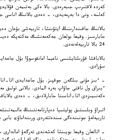
كەزدە لاقتىرىپ جىبەرەدى. بالا ەكى بەتىمەن قۇلايد
كەلسە، ونى دا بەرمەيدى، - دەدى بالانىڭ اناسى جا
بالانىڭ جاقىندارىنىڭ ايتۋىنشا، تاربيەشى بۇعان دە
حابارسىز. وقيعا بولعان جەكەمەنشىك مەكتەپكە دەيىن
24 بالا تاربيەلەنەدى.
بالاباقشا قۇرىلتايشىسى ناعيما امانقوسوۆا بۇل جاعد
سۇرادى.
- ءبىز مۇنى بىلگەن جوقپىز. بۇل جاعدايدى اتا-انا
ءبىراق ول ناقتى جاۋاپ بەرە المادى. بالانى تولىق 
ەكەنىمىزدى اتا-اناسىنا حابارلادىق، - دەدى بالاباق
اتىراۋ وبلىستىق پوليتسيا دەپارتامەنتىنىڭ مالىمەتىنش
تاربيەلەۋ جونىندەگى مىندەتتەردى ورىنداماۋ» بابى 
- اتالعان وقيعا بويىنشا كەشەندى تەرگەۋ امالدارى جۇ