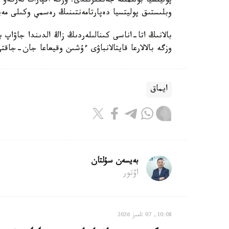
پوليتسيا بولىمىنە جەتكىزىلدى. وزگە اقپارات تەرگە
وبلىستىق پوليتسيا دەپارتامەنتىنىڭ رەسمي وكىلى مەي
بالانىڭ اتا-اناسى كىنالىلەردىڭ زاڭ الدىندا جاۋاپ 
وزگە بالالارعا قايتالانباۋى ءۇشىن وقيعاعا جان-جاقت
ايماق
بەيسەن سۇلتان
اۆتور
10:08, 07 تامىز 2026