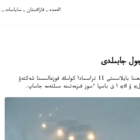
الەمدە
قازاقستان
ساياسات
ت
نۇر-سۇلتان. قازاقپارات - اۋا رايىنىڭ قولايسىزدىعىنا بايلانىستى 11 تراسسادا كولىك قوزعالىسىنا شەكتەۋ
ل» ۇ ك» ا ق باسپا ءسوز قىزمەتىنە سىلتەمە جاساپ.