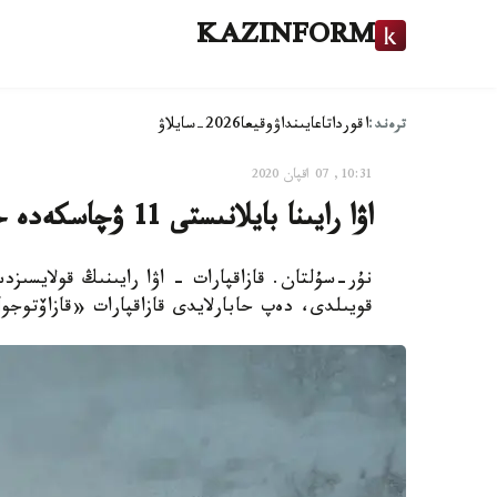
KAZINFORM
ترەند:
اقوردا
تاعايىنداۋ
وقيعا
2026-سايلاۋ
10:31, 07 اقپان 2020
اۋا رايىنا بايلانىستى 11 ۋچاسكەدە جول جابىلدى
قويىلدى، دەپ حابارلايدى قازاقپارات «قازاۆتوجو