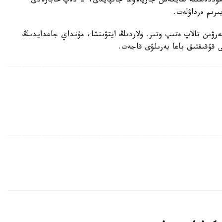
ۋ مۇددەسىنە سايكەس جاريالاۋعا جاتپايدى، - دەپ حابارلادى
ىرىم ەرداۋلەت.
بەرۋىن تالاپ ەتىپ وتىر. ولاردىڭ ايتۋىنشا، مۇنداي جاعدايدىڭ
ى قۇقىقتىق باعا بەرىلۋى قاجەت.