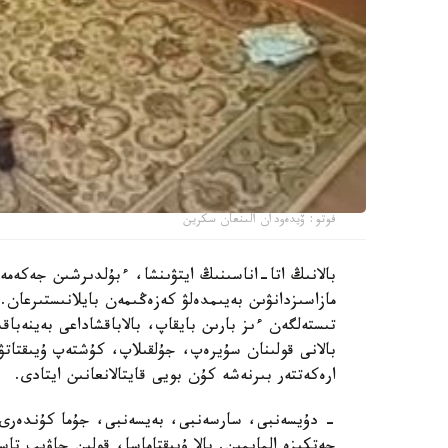
فوتو: ۆيدەودان الىنعان سكرين
بالانىڭ اتا-اناسىنىڭ ايتۋىنشا، ءبۇلدىرشىن جەكەمە
مازاسىزدانۋىن بەيىمدەلۋ كەزەڭىمەن بايلانىستىرعان. 
تىستەلگەن ءىز بارىن بايقاپ، بالاباقشاداعى بەينەباقى
بالانى قولىنان سۇيرەپ، جۇلقىلاپ، كۇشتەپ ۇيىقتاتۋ
ارەكەتتەر بىرنەشە كۇن بويى قايتالانعانىن ايتادى.
- دۇيسەنبى، سارسەنبى، بەيسەنبى، جۇما كۇندەرى ء
جەتكىزە المايمىن. بالا ۇيىقتاماسا، قولىن جاۋىپ ت