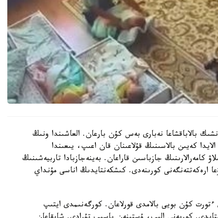
نشىك بالاباقشاعا نەبارى بەس كۇن بارعان. العاشىندا ونىڭ
الايدا كەيىن بالاسىنىڭ قۇلاعىنان قان اعىپ، يىعىندا
لاۋ كامەرالارىنىڭ جازباسىن قاراعان. بەينەجازبادا تاربيەشىنىڭ
عا ارەكەتتەنگەنى كورىنەدى. كىشكەنتايدىڭ اناسى مۇنداي
تورت كۇن بويى بالامدى قورلاعان. كورگەنىمدى ايتىپ
استايدى. كورپەنى الىپ، ۇستىنەن باسىپ تۇرادى. شايقاعان