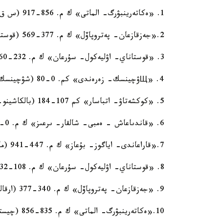
1. «ەكاتەرينبۋرگ- الماتى» ك م. 856-917 (س ق و- جاقسى)
2.«جەزقازعان- پەتروپاۆل» ك م. 377-569 (قوستاناي وبل - زنامەنكا)
3. «قوستاناي- اۋليەكول- سۇرعان» ك م. 232-260 (قوستاناي وبل. -سۇرعان)
4. «Щۋچينسك- زەرەندى» كم. 0-80 (شۋچينسك- زەرەندى)
5. «كوكشەتاۋ- اتباسار» كم 107-184 (بالكاشينو- اتباسار)
6. «قاندىاعاش - ەمبى- شالقار- ىرعىز» ك م. 0-92 (قاندىاعاش- ەمبى)
7.«قاراعاندى- اياگوز- بۇعاز» ك م. 447-941 (مالكەلدى - بۇعاز)
8. «قوستاناي- اۋليەكول- سۇرعان» ك م. 108-232 (اۋليەكول - اقمولا وبل)
9. «جەزقازعان- پەتروپاۆل» ك م. 340-377 (ارقالىك- اقمولا وبل)
10.«ەكاتەرينبۋرگ- الماتى» ك م. 835-856 (چيستوپولە- اقمولا وبل)