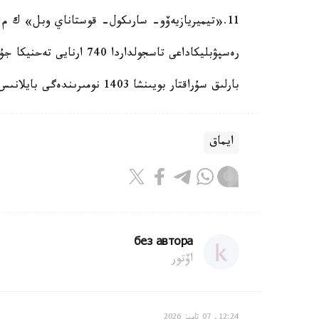
11.«تيميريازيەۆو- سارىكول- قوستاناي وبل» ك م. 0-31 (تيميريازيەۆو- قوستاناي وبل)
رەسپۋبليكاداعى تاسجولداردا 740 ارنايى تەحنيكا جۇمىس ىستەپ ءجۇر.
بارلىق سۇراقتار بويىنشا 1403 نومىرىندەگى بايلانىس ورتالىعىنا حابارلاسۋعا بولادى.
ايماق
без автора
اۆتور
12:24, 07 تامىز 2026