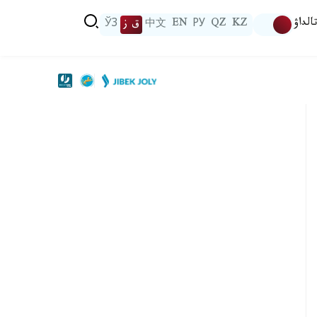
الداۋ
KZ
QZ
РУ
EN
中文
ق ز
ЎЗ