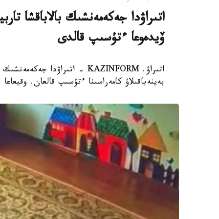
اتىراۋدا جەكەمەنشىك بالاباقشا تار
ۆيدەوعا ءتۇسىپ قالدى
اتىراۋ. KAZINFORM - اتىراۋدا 
بەينەباقىلاۋ كامەراسىنا ءتۇسىپ قالعان. وقيعاعا