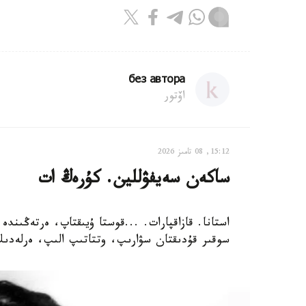
без автора
اۆتور
15:12, 08 تامىز 2026
ساكەن سەيفۋللين. كۇرەڭ ات
استانا. قازاقپارات. ...قوستا ۇيىقتاپ، ەرتەڭىندە
سوقىر قۇدىقتان سۋارىپ، وتتاتىپ الىپ، ەرلەدىك