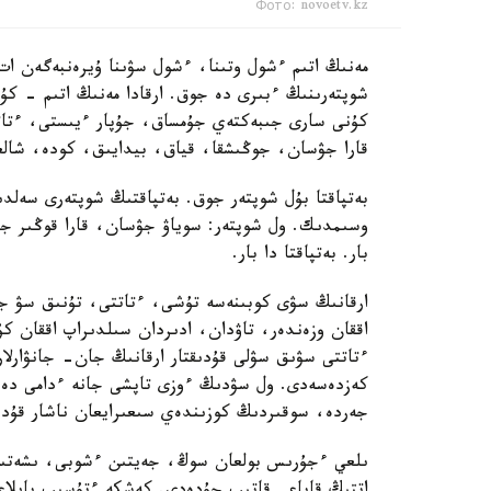
Фото: novoetv.kz
مەنىڭ اتىم ءشول وتىنا، ءشول سۋىنا ۇيرەنبەگەن ات،
شوپتەرىنىڭ ءبىرى دە جوق. ارقادا مەنىڭ اتىم - 
كۇنى سارى جىبەكتەي جۇمساق، جۇپار ءيىستى، ءتاتت
قارا جۋسان، جوڭىشقا، قياق، بيدايىق، كودە، شالعى
بەتپاقتا بۇل شوپتەر جوق. بەتپاقتىڭ شوپتەرى سەلدى
وسىمدىك. ول شوپتەر: سوياۋ جۋسان، قارا قوڭىر ج
بار. بەتپاقتا دا بار.
ارقانىڭ سۋى كوبىنەسە تۇشى، ءتاتتى، تۇنىق سۋ جان
اققان وزەندەر، تاۋدان، ادىردان سىلدىراپ اققان كۇ
ءتاتتى سۋىق سۋلى قۇدىقتار ارقانىڭ جان- جانۋارل
كەزدەسەدى. ول سۋدىڭ ءوزى تاپشى جانە ءدامى دە با
جەردە، سوقىردىڭ كوزىندەي سىعىرايعان ناشار قۇدىقش
ىلعي ءجۇرىس بولعان سوڭ، جەيتىن ءشوبى، ىشەتىن 