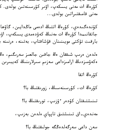
اتتىڭ قاباعى قاتىپ جۇدەدى. كەشكە ءتۇسىپ بايلاعا
كۇرەڭ ات مەنى يىسكەپ، اۋىر كۇرسىنەتىن بولدى. كە
مەنى قامىقتىراتىن بولدى...
كۇندەگىدەي، كۇرەڭ اتتىڭ ادەمى ماڭدايىن، گاۋھا
جاتقانىمدا كۇرەڭ ات مەنىڭ كەۋدەمدى يىسكەپ، اۋ
بارقىت تۇكتى مويىنىنان قۇشاقتاپ، بەتىنە، ەرنىنە 
ەلدەن ەرىپ شىققان ەڭ جاقىن جالعىز سەرىگىم، ەڭ 
ەكەۋمىزدىڭ ارامىزداعى سەزىم سىرلارىنىڭ كەيبىرىن 
كۇرەڭ اتقا
كۇرەڭ ات، كۇرسىنەسىڭ، زورىقتىڭ با؟
تىنىشتىقتان كۇدەر ءۇزىپ، تورىقتىڭ با؟
مەندەي-اق تىنىشتىق تاپپاي ەلدەن بەزىپ،
سەن داعى سەرگەلدەڭگە جولىقتىڭ با؟