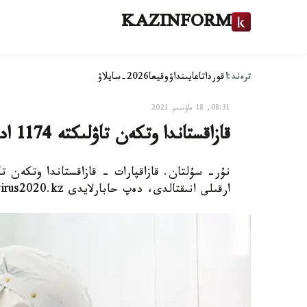
KAZINFORM
ترەند:
اقوردا
تاعايىنداۋ
وقيعا
2026-سايلاۋ
08:31, 18 ماۋسىم 2021
قازاقستاندا وتكەن تاۋلىكتە 1174 ادامنان كوروناۆيرۋس انىقتالدى
ارقىلى انىقتالدى، دەپ حابارلايدى coronavirus2020.kz.