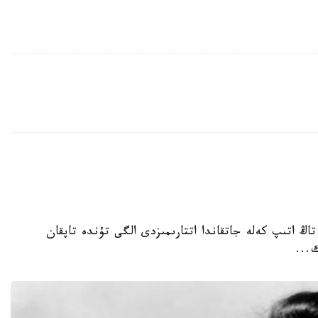
 تاڭ اتىپ كەلە جاتقاندا اتتارىمىزدى الگى تۇندە تاپقان
...