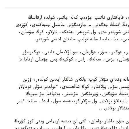
 قاباقتارى قاتىپ جۇدەپ كەلە جاتىر. شولدە ارقانىڭ
كۇرەڭ اتتىڭ جەگەنى - جازدىگۇنى جاسىل جىبەكتەي، كۇزدى
ى شوپتەر ەدى. ول شوپتەر: بەتەگە، تارلاۋ، كوك جۋسان،
ن، ميا، مايسا جانە تولىپ جاتقان ادەمى شوپتەر.
ر، قوڭىر، سۇر، قۋارعان، سوياۋلانعان قاتتى، قوڭىرسۇر
ۋسان، يزەن، ەبەلەك. راس، كوكپەك پەن جۋسان ارقادا دا
ە ونداي سۋلار كوپ. ۇلكەن شالقار ايدىن كولدەر، ۇزىن
مىس سۋلى بۇلاقتار، كوك شالعىندى، ءمولدىر سۋلى تومارلار
ارىنىڭ سۇيگەن، ۇيرەنگەن سۋسىنى. بەتپاقتا سۋ سيرەك
سقالاۋ بولادى. ول سۋلار كوبىنەسە سول، اندا- ساندا ءبىر
الار بولادى...
سۋى ناشار بولعان، التى اي مىنسە ارىماس وتتى كوز كۇرەڭ