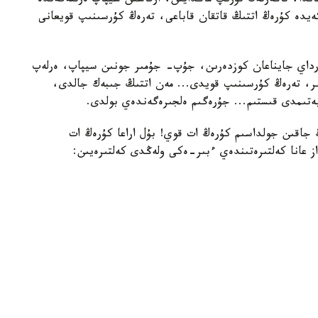
ندا، تاڭەرتەڭ تۇرىپ ماڭدايىن، ارقاسىن سيپاپ ەرتتەگەندە
يدە كۇرەڭ اتتىڭ قاتقان قاباعى، تەرەڭ كۇرسىنىپ قويعانى
رداي جايناعان كوزدەرىن، جۇپ- جۇمىر جونىن سيپاپ، ەرلەپ
ىر، تەرەڭ كۇرسىنىپ قويدى... مەن اتتىڭ جىبەك جالدى،
بەتىمدى قىستىم... جۇرەگىم ەلجىرەگەندەي بولدى.
جاقىن جولداسىم كۇرەڭ ات قوي! بۇل اراعا كۇرەڭ ات
از عانا كەلتىرەتىندەي ءبىر-ەكى ولەڭدى كەلتىرەيىن: