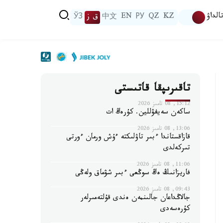
الداۋ
KZ
QZ
РУ
EN
中文
ق ز
ЎЗ
تاقىرىپقا قاتىستى
15:12, 08 تامىز 2026
ساكەن سەيفۋللين. كۇرەڭ ات
13:06, 08 تامىز 2026
قازاقستاندا ءبىر تاۋلىكتە ءۇش ورمان ءورتى
تىركەلدى
11:06, 08 تامىز 2026
فاريزانىڭ ەڭ سوڭعى ءبىر شۋماق ولەڭى
09:43, 08 تامىز 2026
جالاڭداعان جالىنمەن ەندى قۇلتەمىرلەر
كۇرەسەدى