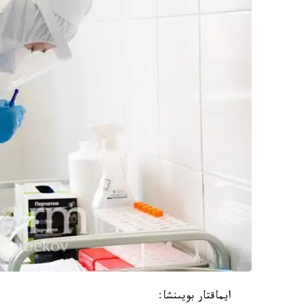
ايماقتار بويىنشا: