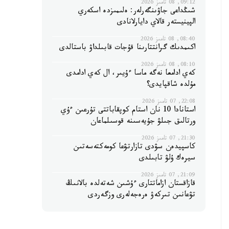
09:12, 08 تامىز 2026
شىڭداعى جاۋىنگەرلەر: ەلىمىزدە اسكەري
الپينيستەر قالاي دايارلانادى
08:40, 08 تامىز 2026
اكىمدىك گرانتتارىنا قۇجات قابىلداۋ باستالدى
08:10, 08 تامىز 2026
كەي ادامعا نەگە ماسا ءۇيىر، ال كەي ادامدى
مۇلدە شاقپايدى؟
22:08, 07 تامىز 2026
استانادا 10 نان استام كوپقاباتتى تۇرعىن ءۇي
ورتالىق جىلۋ جۇيەسىنە قوسىلماعان
21:30, 07 تامىز 2026
كاسپيدەن سۋدى تازارتۋعا كومەكتەسەتىن
سيرەك ۇلۋ تابىلدى
21:09, 07 تامىز 2026
قازاقستان ازاماتتارى ءۇشىن شەتەلدە بالانىڭ
تۋعانىن تىركەۋ ەرەجەلەرى وزگەردى