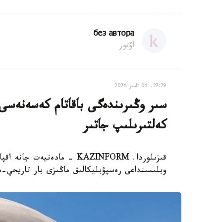
без автора
اۆتور
22:29, 06 تامىز 2026
سىر وڭىرىندەگى باقاتام كەسەنەسى م
كەلتىرىلىپ جاتىر
قىزىلوردا. KAZINFORM - مادە
وبلىسىنداعى رەسپۋبليكالىق ماڭىزى بار تاريحي-