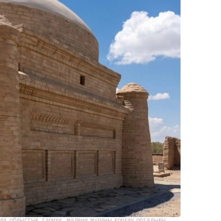
да облыстық тарихи-мәдени мұраны қорғау орталығы