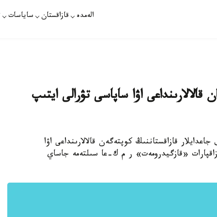
الەمدە
قازاقستان
ساياسات
ت
ى قازاقستان قالالارىنداعى اۋا ساپاسى تۋرالى ايتىپ
 مەتەورولوگيالىق جاعدايلار قازاقستاننىڭ كوپتەگەن قالالارىنداعى اۋا
زاقپارات «قازگيدرومەت» ر م ك-عا سىلتەمە جاساي