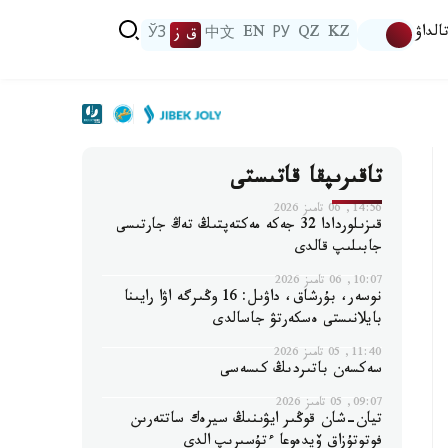
الداۋ
KZ
QZ
РУ
EN
中文
ق ز
ЎЗ
تاقىرىپقا قاتىستى
14:56, 06 تامىز 2026
قىزىلوردادا 32 جەكە مەكتەپتىڭ تەڭ جارتىسى
جابىلىپ قالدى
10:07, 06 تامىز 2026
نوسەر، بۇرشاق، داۋىل: 16 وڭىرگە اۋا رايىنا
بايلانىستى ەسكەرتۋ جاسالدى
11:40, 05 تامىز 2026
سەكسەن باتىردىڭ كىسەسى
09:07, 05 تامىز 2026
تيان-شان قوڭىر ايۋىنىڭ سيرەك ساتتەرىن
فوتوتۇزاق ۆيدەوعا ءتۇسىرىپ الدى