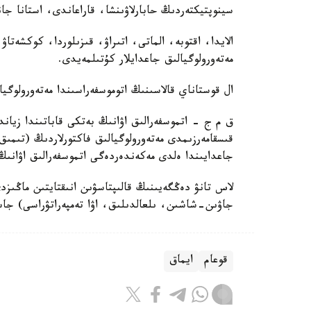
سينوپتيكتەردىڭ حابارلاۋىنشا، قاراعاندى، استانا جانە 
الايدا، اقتوبە، الماتى، اتىراۋ، قىزىلوردا، كوكشەتاۋ،
مەتەورولوگيالىق جاعدايلار كۇتىلمەيدى.
ال قوستاناي قالاسىنىڭ اتوموسفەراسىندا مەتەورولوگيا
ق م ج - اتموسفەرالىق اۋانىڭ بەتكى قاباتىندا زياند
قىسقامەرزىمدى مەتەورولوگيالىق فاكتورلاردىڭ (تىم
جاعدايىندا ەلدى مەكەندەردەگى اتموسفەرالىق اۋانىڭ
لاس تانۋ دەڭگەيىنىڭ قالىپتاسۋىن انىقتايتىن ماڭىزد
جاۋىن-شاشىن، ىلعالدىلىق، اۋا تەمپەراتۋراسى) جاسا
قوعام
ايماق