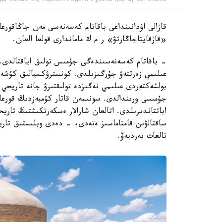
قازالى اۋدانىنداعى باقاتام كەسەنەسى مەن جاڭاقورعان
«قازقايتاجاڭارتۋ» ر م ك ماماندارى قولعا العان.
- باقاتام كەسەنەسىندەگى جۇمىس تولىق اياقتالدى. ر
عىلىمي زەرتتەۋ جۇرگىزىلدى. كونسترۋكسيالىق كۇشەي
بولشەكتەردى عىلىمي نەگىزدە تولىقتىرۋ جانە تاريحي م
جۇمىسى ورىندالدى. سونىمەن قاتار كۇمبەزدىڭ قورعا
اباتتاندىرىلدى. اتالعان شارالار ەسكەرتكىشتىڭ تار
ساقتالۋىن قامتاماسىز ەتەدى، - دەدى وبلىستىق تاري
تالعات بەرديەۆ.