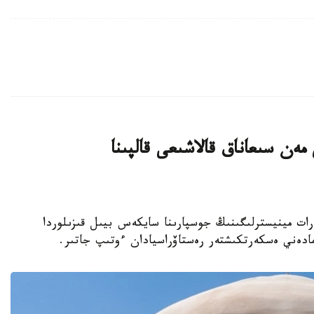
ەن سىعاناق قالاشىعى قالپىنا
نيەت جانە اقپارات مينيسترلىگىنىڭ جوسپارىنا سايكەس بيىل قىزىلوردا
مادەني ەسكەرتكىشتەر رەستاۆراسيادان ءوتىپ جاتىر.