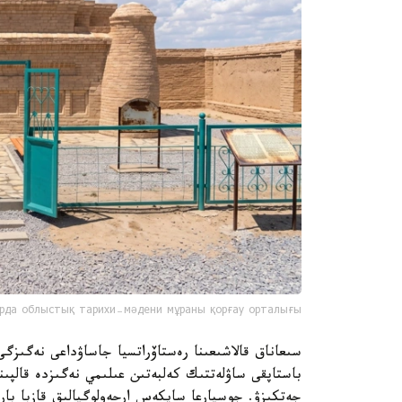
рда облыстық тарихи-мәдени мұраны қорғау орталығы
سىعاناق قالاشىعىنا رەستاۆراتسيا جاساۋداعى نەگىزگ
باستاپقى ساۋلەتتىك كەلبەتىن عىلىمي نەگىزدە قالپىنا