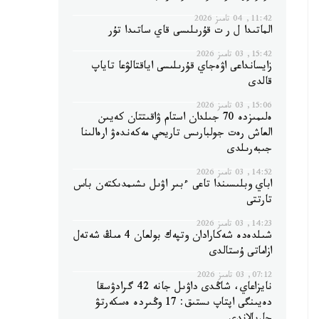
11:42, 04 تامىز 2026
الماتىدا ل ر ت قۇرىلىسى قاي ساتىدا تۇر
15:42, 03 تامىز 2026
زايسانداعى اۋەجاي قۇرىلىسى اياقتالۋعا تاياپ
قالدى
15:06, 03 تامىز 2026
ەلىمىزدە 70 جىلدان استام ۋاقىتتان كەيىن
العاش رەت جولبارىس تاريحي مەكەندەۋ ارەالىنا
جىبەرىلدى
14:52, 03 تامىز 2026
اباي وبلىسىندا تاعى ءبىر اۋىل ىشىمدىكتەن باس
تارتتى
14:23, 03 تامىز 2026
شىلدەدە شەكارادان وتپەك بولعان 4 مىڭ شەتەل
ازاماتى ۇستالدى
07:12, 03 تامىز 2026
نايزاعاي، شاڭدى داۋىل جانە 42 گرادۋسقا
دەيىنگى اپتاپ ىستىق: 17 وڭىردە ەسكەرتۋ