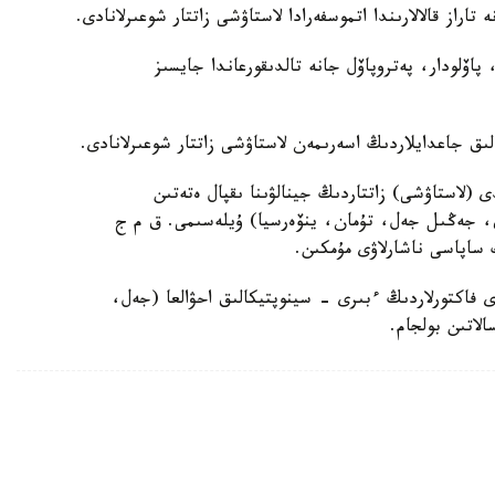
تاراز قالالارىندا اتموسفەرادا لاستاۋشى زاتتار شوعىرلانادى.
 پاۆلودار، پەتروپاۆل جانە تالدىقورعاندا جايسىز
لىق جاعدايلاردىڭ اسەرىمەن لاستاۋشى زاتتار شوعىرلانادى.
ى (لاستاۋشى) زاتتاردىڭ جينالۋىنا ىقپال ەتەتىن
ىق، جەڭىل جەل، تۇمان، ينۆەرسيا) ۇيلەسىمى. ق م ج
 ساپاسى ناشارلاۋى مۇمكىن.
ى فاكتورلاردىڭ ءبىرى - سينوپتيكالىق احۋالعا (جەل،
لاتىن بولجام.