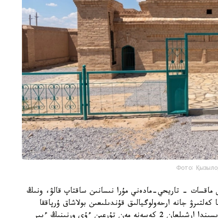
Фото: Қызыло
ى ماقسات - تاريحي-مادەني مۇرا نىسانىن ساقتاپ قالۋ، ونىڭ
 كەلتىرۋ جانە ارحەولوگيالىق قۇندىلىعىن بولاشاق ۇرپاققا
جەتكىزۋ. جوسپارعا سايكەس ارحەولوگيالىق قازبا بارىسىندا ارشىلعان 2 كەسەنە مەن تۇرعىن ءۇي ورنىنىڭ ءبىر