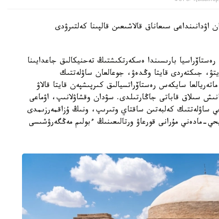
 اۋدانىنداعى سىعاناق قالاشىعىن قالپىنا كەلتىرۋدى
ەستاۆراسيا بارىسىندا ەسكەرتكىشتىڭ تەحنيكالىق جاعدايىنا
تۋ، جىكتەردى قايتا وڭدەۋ، جوعالعان ساۋلەتتىك
اتەريالعا سايكەس رەستاۆراتسيالىق كىرپىشپەن قايتا قالاۋ
نىش سىلاق قاباتى جاڭارتىلدى. سۋدان وقشاۋلانىپ، اۋماعى
يحي ساۋلەتتىك كەلبەتىن ساقتاي وتىرىپ، ونىڭ ۇزاقمەرزىمدى
حي-مادەني مۇرانى قورعاۋ ورتالىعىنىڭ ءبولىم مەڭگەرۋشىسى