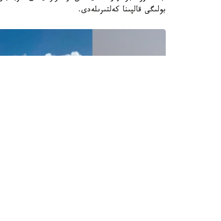
بولىگى قالپىنا كەلتىرىلەدى.