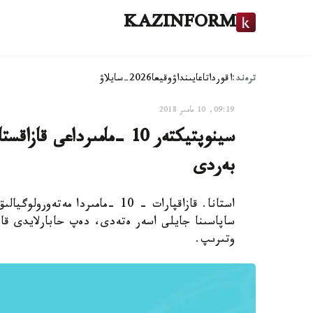
KAZINFORM
ترەند:
اقوردا
تاعايىنداۋ
وقيعا
2026-سايلاۋ
09:19, 10 مامىر 2018
سينوپتيكتەر 10 -مامىرداع
بەردى
استانا. قازاقپارات - 10 -مامىردا
ساپاسىنا جايلى اسەر ەتەدى، دەپ حابارلايدى قا
وتىرىپ.