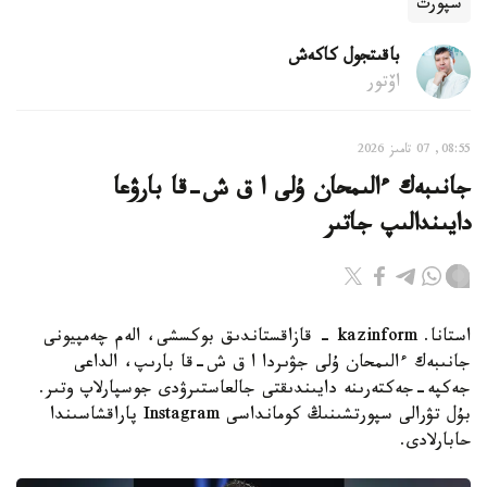
سپورت
باقىتجول كاكەش
اۆتور
08:55, 07 تامىز 2026
جانىبەك ءالىمحان ۇلى ا ق ش-قا بارۋعا
دايىندالىپ جاتىر
استانا. kazinform - قازاقستاندىق بوكسشى، الەم چەمپيونى
جانىبەك ءالىمحان ۇلى جۋىردا ا ق ش-قا بارىپ، الداعى
جەكپە-جەكتەرىنە دايىندىقتى جالعاستىرۋدى جوسپارلاپ وتىر.
بۇل تۋرالى سپورتشىنىڭ كومانداسى Instagram پاراقشاسىندا
حابارلادى.