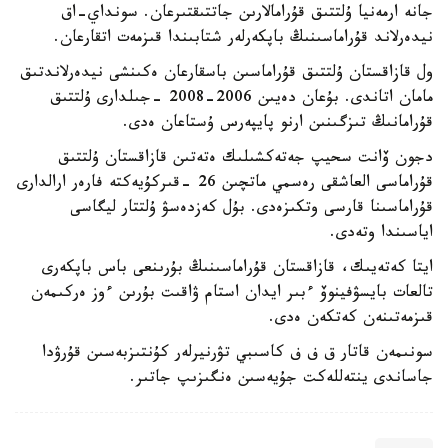
جانە ارمەنيا ۇلتتىق قۇرامالارىن جاتتىقتىرعان. سونداي-اق
نيدەرلاند قۇراماسىنىڭ باپكەرلەر شتابىندا قىزمەت اتقارعان.
ول قازاقستان ۇلتتىق قۇراماسىن باسقارعان ەكىنشى نيدەرلاندتىق
مامان اتاندى. بۇعان دەيىن 2006-2008 -جىلدارى ۇلتتىق
قۇرامانىڭ تىزگىنىن ارنو پايپەرس ۇستاعان ەدى.
دجون ۆانت سحيپ جەتەكشىلىك ەتەتىن قازاقستان ۇلتتىق
قۇراماسى العاشقى رەسمي ماتچىن 26 -قىركۇيەكتە فارەر ارالدارى
قۇراماسىنا قارسى وتكىزەدى. بۇل كەزدەسۋ ۇلتتار ليگاسى
اياسىندا وتەدى.
ايتا كەتەيىك، قازاقستان قۇراماسىنىڭ بۇرىنعى باس باپكەرى
تالعات بايسۋفينوۆ ءبىر ايدان استام ۋاقىت بۇرىن ءوز ەركىمەن
قىزمەتىنەن كەتكەن ەدى.
سونىمەن قاتار ق ف ف كاسىبي تۋرنيرلەر كۇنتىزبەسىن قۇرۋدا
جاساندى ينتەللەكت جۇيەسىن ەنگىزىپ جاتىر.