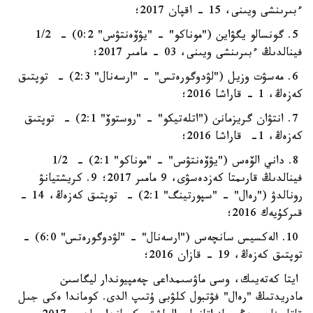
ءبىرىنشى ويىنى، 15 - اقپان 2017؛
5. گونسالو يگۋاين ("موناكو" - "يۋۆەنتۋس" 0:2) - 1/2
فينالدىڭ ءبىرىنشى ويىنى، 03 - مامىر 2017؛
6. مەسۋت وزيل ("لۋدوگورەتس" - "ارسەنال" 2:3) - توپتىق
كەزەڭ، 1 - قاراشا 2016؛
7. انتۋان گريزمانن ("اتلەتيكو" - "روستوۆ" 2:1) - توپتىق
كەزەڭ، 1- قاراشا 2016؛
8. داني الۆەس ("يۋۆەنتۋس" - "موناكو" 2:1) - 1/2
فينالدىڭ قارىمتا كەزدەسۋى، 9 مامىر 2017؛ 9. كريشتيانۋ
رونالدۋ ("رەال" - "سپورتينگ" 2:1) - توپتىق كەزەڭ، 14 -
قىركۇيەك 2016؛
10. الەكسيس سانچەس ("ارسەنال" - "لۋدوگورەتس" 6:0) -
توپتىق كەزەڭ، 19 - قازان 2016؛
ايتا كەتەيىك، وسى ماۋسىمداعى چەمپيوندار ليگاسىن
مادريدتىڭ "رەال" فۋتبول كلۋبى ۇتىپ الدى. كوماندا ەكى جىل