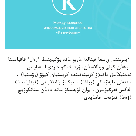
ءبىرىنشى ورىنعا فينالدا ماريو ماندجۋكيچتىڭ "رەال" قاقپاسىنا
سوققان گولى ورنالاسقان. ۇزدىك گولداردى انىقتايتىن
تەحنيكالىق باقىلاۋ كوميتەتىندە كريستيان كيۆۋ (رۋمىنيا) ،
ستەفان مايەۆسكي (پولشا) ، ميكسۋ پااتەلاينەن (فينليانديا) ،
الەكس فەرگيۋسون، يوان لۋپەسكۋ جانە دەيان ستانكوۆيچ
(ۋەفا) قىزمەت جاسايدى.