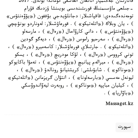
قاتارىنان جەڭىمپاز اتانعان العاشقى كوماندا بولدى. 2017
-جىلعى ماۋسىمنىڭ قورىتىندىسى بويىنشا ۇزدىك قۇرام
تومەندەگىدەي: قاقپاشىلار: دجانلۋيدجي بۋففون («يۋۆەنتۋس»
) ، يان وبلاك («اتلەتيكو» ) . قورعاۋشىلار: لەوناردو بونۋچچي
(«يۋۆەنتۋس» ) ، داني كارۆاحال («رەال» ) ، مارسەلو
(«رەال» ) ، سەرحيو راموس («رەال» ) ، ديەگو گودين
(«اتلەتيكو» ) . جارتىلاي قورعاۋشىلار: كاسەميرو («رەال» ) ،
توني كرووس («رەال» ) ، لۋكا مودريچ («رەال» ) ، يسكو
(«رەال» ) ، ميرالەم پيانيچ («يۋۆەنتۋس» ) ، تەمۋا باكايوكو
(«موناكو» ) . شابۋىلشى: كريشتيانۋ رونالدۋ («رەال» ) ،
ليونەل مەسسي («بارسەلونا» ) ، انتۋان گريزمانن («اتلەتيكو»
) ، كيليان مباپپە («موناكو» ) ، روبەرت ليەۆاندوۆسكي
(«باۆاريا» ) .
Massaget.kz
سپورت