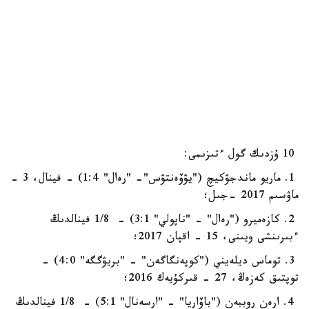
10 ۇزدىك گول ءتىزىمى:
1. ماريو ماندجۋكيچ ("يۋۆەنتۋس"- "رەال" 1:4) - فينال، 3 -
ماۋسىم 2017 -جىل؛
2. كازەميرو ("رەال" - "ناپولي" 3:1) - 1/8 فينالدىڭ
ءبىرىنشى ويىنى، 15 - اقپان 2017؛
3. توماس ديلەيني ("كوپەنگاگەن" - "بريۋگگە" 4:0) -
توپتىق كەزەڭ، 27 - قىركۇيەك 2016؛
4. ارەن روببەن ("باۆاريا" - "ارسەنال" 5:1) - 1/8 فينالدىڭ