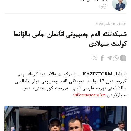
اۆتور
11:55, 06 تامىز 2026
شىمكەنتتە الەم چەمپيونى اتانعان جاس بالۋانعا
كولىك سىيلادى
استانا. KAZINFORM - شىمكەنت قالاسىندا گرەك-ريم
كۇرەسىنەن 17 جاسقا دەيىنگى الەم چەمپيونى ديار امانالىنى
سالتاناتتى تۇردە قارسى الىپ، قۇرمەت كورسەتتى، دەپ
حابارلايدى
informsports.kz
.