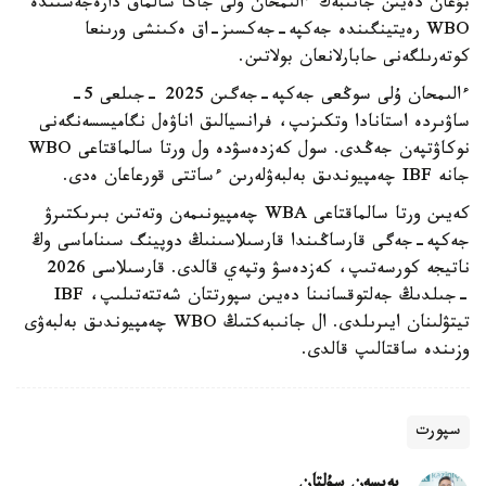
بۇعان دەيىن جانىبەك ءالىمحان ۇلى جاڭا سالماق دارەجەسىندە
WBO رەيتينگىندە جەكپە-جەكسىز-اق ەكىنشى ورىنعا
كوتەرىلگەنى حابارلانعان بولاتىن.
ءالىمحان ۇلى سوڭعى جەكپە-جەگىن 2025 -جىلعى 5-
ساۋىردە استانادا وتكىزىپ، فرانسيالىق اناۋەل نگاميسسەنگەنى
نوكاۋتپەن جەڭدى. سول كەزدەسۋدە ول ورتا سالماقتاعى WBO
جانە IBF چەمپيوندىق بەلبەۋلەرىن ءساتتى قورعاعان ەدى.
كەيىن ورتا سالماقتاعى WBA چەمپيونىمەن وتەتىن بىرىكتىرۋ
جەكپە-جەگى قارساڭىندا قارسىلاسىنىڭ دوپينگ سىناماسى وڭ
ناتيجە كورسەتىپ، كەزدەسۋ وتپەي قالدى. قارسىلاسى 2026
-جىلدىڭ جەلتوقسانىنا دەيىن سپورتتان شەتتەتىلىپ، IBF
تيتۋلىنان ايىرىلدى. ال جانىبەكتىڭ WBO چەمپيوندىق بەلبەۋى
وزىندە ساقتالىپ قالدى.
سپورت
بەيسەن سۇلتان