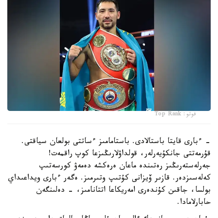
فوتو: Top Rank
- ءبارى قايتا باستالادى. باستامامىز ءساتتى بولعان سياقتى.
قۇرمەتتى جانكۇيەرلەر، قولداۋلارىڭىزعا كوپ راقمەت!
جەرلەستەرىڭىز رەتىندە ماعان ەرەكشە دەمەۋ كورسەتىپ
كەلەسىزدەر. قازىر ۆيزانى كۇتىپ وتىرمىز. ەگەر ءبارى ويداعىداي
بولسا، جاقىن كۇندەرى امەريكاعا اتتانامىز، - دەلىنگەن
حابارلامادا.