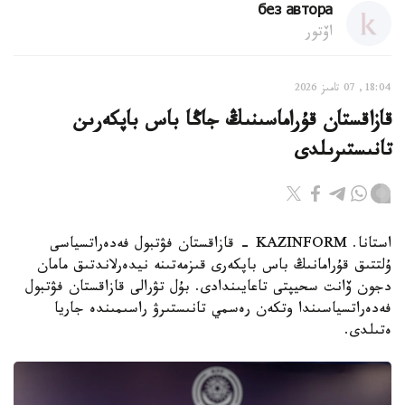
без автора
اۆتور
18:04, 07 تامىز 2026
قازاقستان قۇراماسىنىڭ جاڭا باس باپكەرىن
تانىستىرىلدى
استانا. KAZINFORM - قازاقستان فۋتبول فەدەراتسياسى
ۇلتتىق قۇرامانىڭ باس باپكەرى قىزمەتىنە نيدەرلاندتىق مامان
دجون ۆانت سحيپتى تاعايىندادى. بۇل تۋرالى قازاقستان فۋتبول
فەدەراتسياسىندا وتكەن رەسمي تانىستىرۋ راسىمىندە جاريا
ەتىلدى.