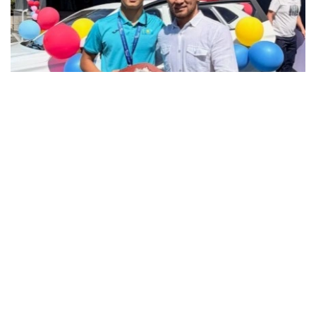
فوتو: instagram.com/ grekoroman_wrestlingkz
باكۋدە وتكەن جاسوسپىرىمدەر اراسىنداعى الەم چەمپيوناتىندا 55
كەلىگە دەيىنگى سالماق دارەجەسىندە التىن مەدال جەڭىپ العان
جاس بالۋانعا سۋ جاڭا اۆتوكولىك پەن اسىل تۇقىمدى تۇلپار
سىيعا تارتىلدى.
چەمپيون جەڭىستەن كەيىنگى اسەرىن ءبولىسىپ، جەتىستىككە
جەتۋ جولىندا قولداۋ كورسەتكەن جاتتىقتىرۋشىلارىنا، اتا-
اناسىنا جانە جانكۇيەرلەرگە العىسىن ءبىلدىردى.
- بۇل جەڭىستىڭ قۋانىشىن سوزبەن جەتكىزۋ قيىن. وسى كۇنگە
جەتۋ ءۇشىن كوپ ەڭبەك ەتتىك، تالماي جاتتىقتىق. قۋانىشىمدى