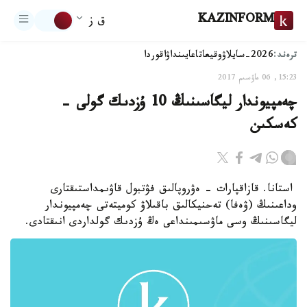
KAZINFORM
ق ز
ترەند:
2026-سايلاۋ
وقيعا
تاعايىنداۋ
اقوردا
15:23, 06 ماۋسىم 2017
چەمپيوندار ليگاسىنىڭ 10 ۇزدىك گولى -
كەسكىن
استانا. قازاقپارات - ەۋروپالىق فۋتبول قاۋىمداستىقتارى
وداعىنىڭ (ۋەفا) تەحنيكالىق باقىلاۋ كوميتەتى چەمپيوندار
ليگاسىنىڭ وسى ماۋسىمىنداعى ەڭ ۇزدىك گولداردى انىقتادى.