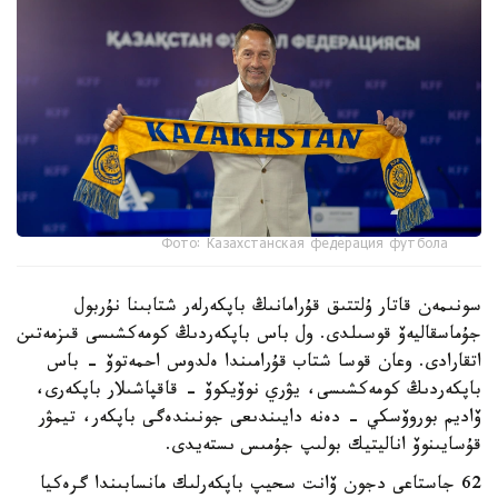
Фото: Казахстанская федерация футбола
سونىمەن قاتار ۇلتتىق قۇرامانىڭ باپكەرلەر شتابىنا نۇربول
جۇماسقاليەۆ قوسىلدى. ول باس باپكەردىڭ كومەكشىسى قىزمەتىن
اتقارادى. وعان قوسا شتاب قۇرامىندا ەلدوس احمەتوۆ - باس
باپكەردىڭ كومەكشىسى، يۋري نوۆيكوۆ - قاقپاشىلار باپكەرى،
ۆاديم بوروۆسكي - دەنە دايىندىعى جونىندەگى باپكەر، تيمۋر
قۇسايىنوۆ اناليتيك بولىپ جۇمىس ىستەيدى.
62 جاستاعى دجون ۆانت سحيپ باپكەرلىك مانسابىندا گرەكيا