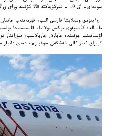
سونداي- اق 10 - قىركۇيەكتە قالا كۇنىنە وراي ورالدا وتەتىن ۆەلوشەرۋگە قاتىسپاقشى.
«ءبىزدى وسىلايشا قارسى الىپ، قۇرمەتتەپ جاتقان ج
ما، الدە كاسىپقوي بوكس بولا ما، قايسىسىندا بولسى
اۋىساتىنىم جونىندە حابارلار جاريالانىپ، سۇراقتار ق
ءبىراق ءبىز ءالى شەشكەن جوقپىز»، دەدى دانيار ەلە