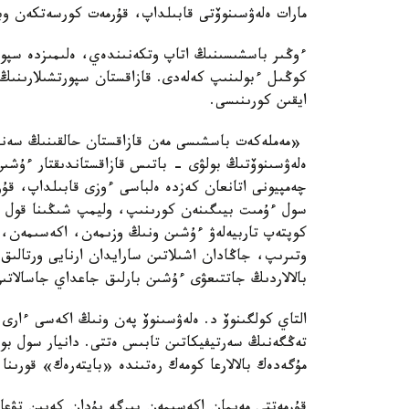
مارات ەلەۋسىنوۆتى قابىلداپ، قۇرمەت كورسەتكەن وبل
ءوڭىر باسشىسىنىڭ اتاپ وتكەنىندەي، ەلىمىزدە سپورت
كوڭىل ءبولىنىپ كەلەدى. قازاقستان سپورتشىلارىنىڭ
ايقىن كورىنىسى.
«مەملەكەت باسشىسى مەن قازاقستان حالقىنىڭ سەنىمىن
ەلەۋسىنوۆتىڭ بولۋى - باتىس قازاقستاندىقتار ءۇشىن
چەمپيونى اتانعان كەزدە ەلباسى ءوزى قابىلداپ، قۇ
سول ءۇمىت بيىگىنەن كورىنىپ، وليمپ شىڭىنا قول جە
كوپتەپ تاربيەلەۋ ءۇشىن ونىڭ وزىمەن، اكەسىمەن، 
وتىرىپ، جاڭادان اشىلاتىن سارايدان ارنايى ورتالى
بالالاردىڭ جاتتىعۋى ءۇشىن بارلىق جاعداي جاسالاتى
تەڭگەنىڭ سەرتيفيكاتىن تابىس ەتتى. دانيار سول بو
مۇگەدەك بالالارعا كومەك رەتىندە «بايتەرەك» قورىنا 
قۇرمەتتى مەيمان اكەسىمەن بىرگە بۇدان كەيىن تۋعان