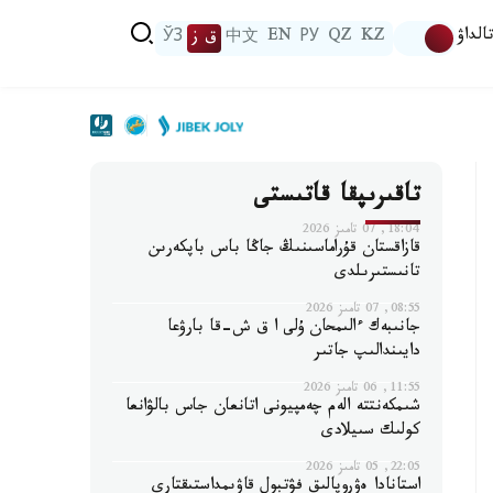
الداۋ
KZ
QZ
РУ
EN
中文
ق ز
ЎЗ
تاقىرىپقا قاتىستى
18:04, 07 تامىز 2026
قازاقستان قۇراماسىنىڭ جاڭا باس باپكەرىن
تانىستىرىلدى
08:55, 07 تامىز 2026
جانىبەك ءالىمحان ۇلى ا ق ش-قا بارۋعا
دايىندالىپ جاتىر
11:55, 06 تامىز 2026
شىمكەنتتە الەم چەمپيونى اتانعان جاس بالۋانعا
كولىك سىيلادى
22:05, 05 تامىز 2026
استانادا ەۋروپالىق فۋتبول قاۋىمداستىقتارى