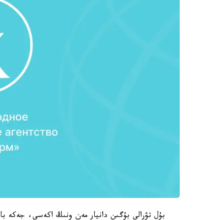
بۇل تۋرالى بۇگىن دانيار مەن ونىڭ اكەسى، جەكە با