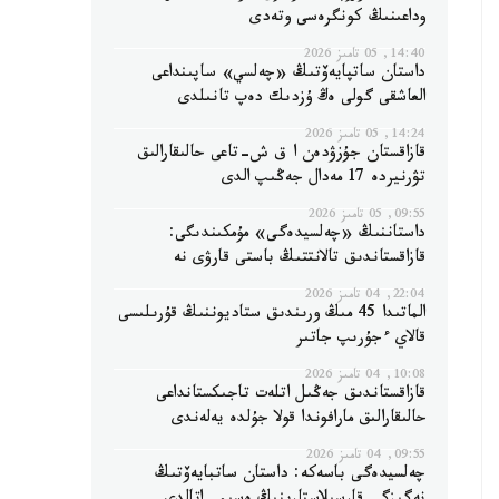
وداعىنىڭ كونگرەسى وتەدى
14:40, 05 تامىز 2026
داستان ساتپايەۆتىڭ «چەلسي» ساپىنداعى
العاشقى گولى ەڭ ۇزدىك دەپ تانىلدى
14:24, 05 تامىز 2026
قازاقستان جۇزۋدەن ا ق ش-تاعى حالىقارالىق
تۋرنيردە 17 مەدال جەڭىپ الدى
09:55, 05 تامىز 2026
داستاننىڭ «چەلسيدەگى» مۇمكىندىگى:
قازاقستاندىق تالانتتىڭ باستى قارۋى نە
22:04, 04 تامىز 2026
الماتىدا 45 مىڭ ورىندىق ستاديوننىڭ قۇرىلىسى
قالاي ءجۇرىپ جاتىر
10:08, 04 تامىز 2026
قازاقستاندىق جەڭىل اتلەت تاجىكستانداعى
حالىقارالىق مارافوندا قولا جۇلدە يەلەندى
09:55, 04 تامىز 2026
چەلسيدەگى باسەكە: داستان ساتبايەۆتىڭ