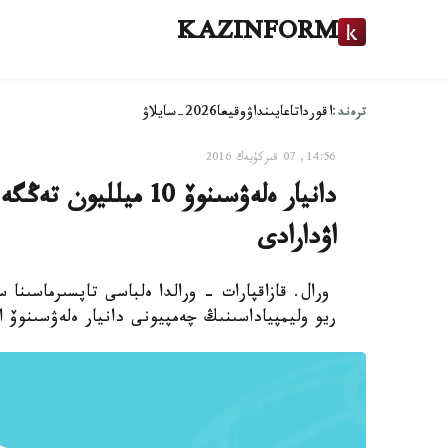
KAZINFORM
ترەند:
اقوردا
تاعايىنداۋ
وقيعا
2026-سايلاۋ
14:56, 07 قىركۇيەك 2016
دانيار ەلەۋسىنوۆ 10 م
اۋدارادى
ورال. قازاقپارات - ورالدا ەلباسى تاپسىرماسىنا 
ريو وليمپياداسىنىڭ چەمپيونى دانيار ەلەۋسىنوۆ 