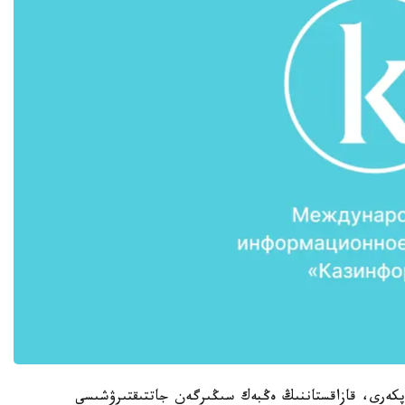
پكەرى، قازاقستاننىڭ ەڭبەك سىڭىرگەن جاتتىقتىرۋشىسى