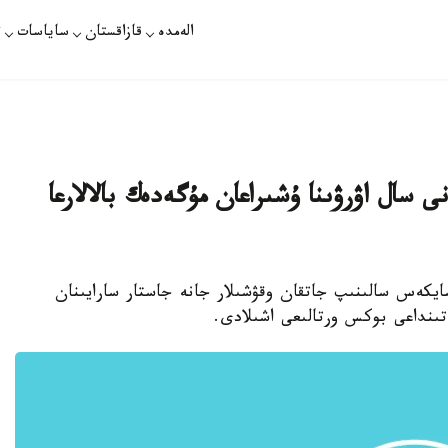
الەمدە
قازاقستان
ساياسات
ت
يلليون تەڭگەنى سال اۋرۋىنا ۇشىراعان مۇگەدەك بالالارعا
سايكەس سالىنىپ جاتقان وقۋشىلار جانە جاستار سارايىنان
اتىنداعى بوكس ورتالىعى اشىلادى.