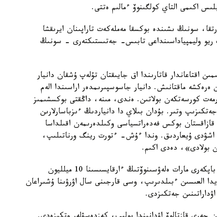
ىس اكىمى التاي كولگىنوۆ ءمالىم ەتتى.
قا، سونىڭ ىشىندە بوكسقا مەملەكەت تاراپىنان ايرىقشا
 ريو وليمپياداسىنداعى تابىس- جەتىستىكتەرى - سونىڭ
 اقتاعاندار قاتارىندا اق جايىقتان تۇلەپ ۇشقان دانيار
 ەرەكشە ماقتانىش. دانيار جاسوسپىرىمدەر اراسىندا الەم
رمەت كورسەتكەن بولاتىن. ەندى، مىنە، داڭقتى بوكسشىمىز
تكىزىپ وتىر. بۇدان بىلاي دا دانياردىڭ ءىزباسارلارىن
قازاقستان بوكس فەدەراتسياسى وكىلدەرىمەن اقىلداسا
ق اشۋدى ۇيعاردىق. وندا ءۇش- ءتورت رينگ ورناتىلىپ،
ن بولادى»، دەدى اكىم.
التاي كولگىنوۆ د. ەلەۋسىنوۆ پەن ونىڭ اكەسى ءارى باپكەرى مارات ەلەۋسىنوۆتىڭ ءارقايسىسىنا 10 ميلليون
يدا العىسىن ءبىلدىرىپ، وسى قارجىنى سال اۋرۋىنا ۇشىراعان
اۋداراتىنىن جەتكىزدى.
 جەرى قازتالوۆ اۋدانىندا بولىپ، كەزدەسۋلەر وتكىزەدى.