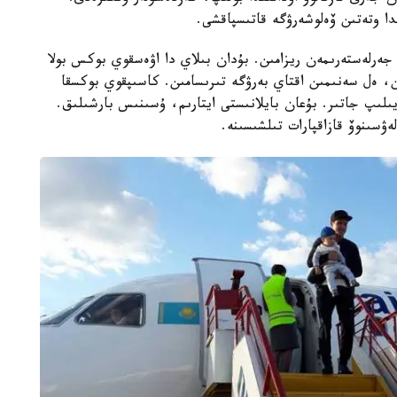
ەرلەستەرىمەن ريزامىن. بۇدان بىلاي دا اۋەسقوي بوكس بولا
ن، ەل سەنىمىن اقتاي بەرۋگە تىرىسامىن. كاسىپقوي بوكسقا
ويىلىپ جاتىر. بۇعان بايلانىستى ايتارىم، ۇسىنىس بارشىلىق.
ۋسىنوۆ قازاقپارات تىلشىسىنە.