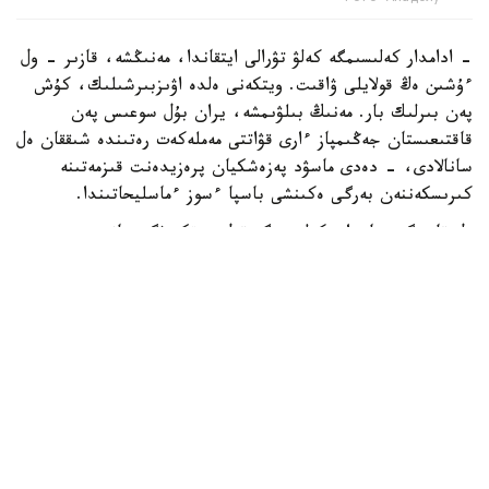
- ادامدار كەلىسىمگە كەلۋ تۋرالى ايتقاندا، مەنىڭشە، قازىر - ول
ءۇشىن ەڭ قولايلى ۋاقىت. ويتكەنى ەلدە اۋىزبىرشىلىك، كۇش
پەن بىرلىك بار. مەنىڭ بىلۋىمشە، يران بۇل سوعىس پەن
قاقتىعىستان جەڭىمپاز ءارى قۋاتتى مەملەكەت رەتىندە شىققان ەل
سانالادى، - دەدى ماسۋد پەزەشكيان پرەزيدەنت قىزمەتىنە
كىرىسكەننەن بەرگى ەكىنشى باسپا ءسوز ءماسليحاتىندا.
ول قازىرگى جاعداي كەلىسىمگە قول جەتكىزۋگە جانە
شەشىلمەگەن ماسەلەلەردى ديالوگ ارقىلى رەتتەۋگە مۇمكىندىك
بەرەتىنىن اتاپ ءوتتى.
ISNA جارتىلاي رەسمي اقپارات اگەنتتىگىنىڭ حابارلاۋىنشا،
پەزەشكيان يران ءوز قۇقىقتارىن ديالوگ ارقىلى قورعاي الاتىنىن
جانە ەل مەن حالىقتىڭ مۇددەسىنەن باسقا ەشتەڭەگە
ۇمتىلمايتىنىن ايتتى.
ونىڭ سوزىنشە، داۋلاردى تەك سوعىس ارقىلى شەشۋ مۇمكىن
ەمەس. پرەزيدەنت ءوز ۇكىمەتىنىڭ ماۋسىم ايىندا ا ق ش-پەن