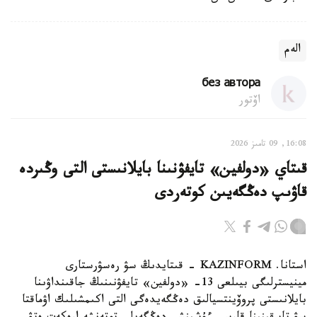
الەم
без автора
اۆتور
16:08, 09 تامىز 2026
قىتاي «دولفين» تايفۋنىنا بايلانىستى التى وڭىردە
قاۋىپ دەڭگەيىن كوتەردى
استانا. KAZINFORM - قىتايدىڭ سۋ رەسۋرستارى
مينيسترلىگى بيىلعى 13- «دولفين» تايفۋنىنىڭ جاقىنداۋىنا
بايلانىستى پروۆينتسيالىق دەڭگەيدەگى التى اكىمشىلىك اۋماقتا