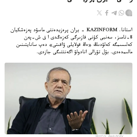
استانا. KAZINFORM - يران پرەزيدەنتى ماسۋد پەزەشكيان
8-تامىز، سەنبى كۇنى قازىرگى كەزەڭدى ا ق ش-پەن
كەلىسىمگە كەلۋدىڭ «ەڭ قولايلى ۋاقىتى» دەپ سانايتىنىن
مالىمدەدى. بۇل تۋرالى انادولۋ اگەنتتىگى جازدى.
Фото: Анадолу