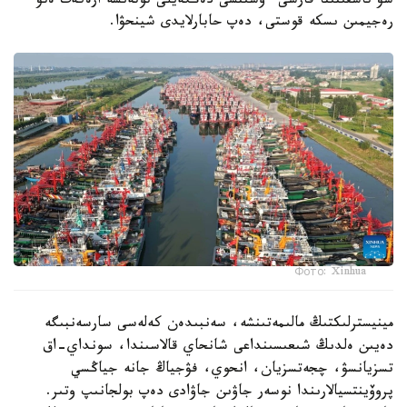
سۋ تاسقىنىنا قارسى ءۇشىنشى دەڭگەيلى توتەنشە ارەكەت ەتۋ
رەجيمىن ىسكە قوستى، دەپ حابارلايدى شينحۋا.
Фото: Xinhua
مينيسترلىكتىڭ مالىمەتىنشە، سەنبىدەن كەلەسى سارسەنبىگە
دەيىن ەلدىڭ شىعىسىنداعى شانحاي قالاسىندا، سونداي-اق
تسزيانسۋ، چجەتسزيان، انحوي، فۋجياڭ جانە جياڭسي
پروۆينتسيالارىندا نوسەر جاۋىن جاۋادى دەپ بولجانىپ وتىر.