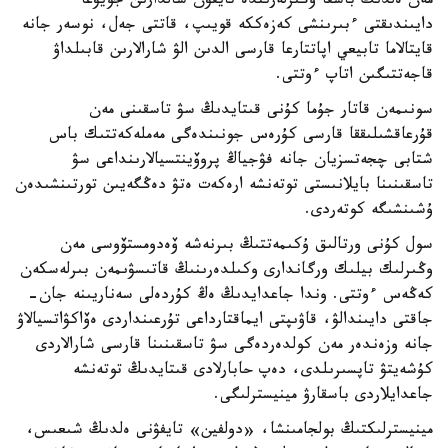
مەن ەلدىڭ باسقا وڭىرلەرىندە تايفۋن سالدارىن جويۋعا
دايىندىقتى ءبىرىنشى كەزەككە قويىپ، قاتتى جەل، نوسەر جانە
قايتالاما تابيعي اپاتتارعا قارسى الدىن الۋ شارالارىن قابىلداۋ
قاجەتتىگىن اتاپ ءوتتى.
سونىمەن قاتار جۇما كۇنى قىتايدىڭ سۋ تاسقىنى مەن
قۇرعاقشىلىققا قارسى كۇرەس جونىندەگى مەملەكەتتىك باس
شتابى چجەتسزيان جانە فۋجياڭ پروۆينتسيالارىنداعى سۋ
تاسقىنىنا بايلانىستى توتەنشە ارەكەت ەتۋ دەڭگەيىن تورتىنشىدەن
ۇشىنشىگە كوتەردى.
سول كۇنى ورتالىق ۇكىمەتتىڭ بىرنەشە ۆەدومستۆوسى مەن
وڭىرلىك بيلىك ورگاندارى وكىلدەرىنىڭ قاتىسۋىمەن بىرلەسكەن
كەڭەس ءوتتى. وندا جاعدايدىڭ ەڭ كۇردەلى سەناريىنە جان-
جاقتى دايىندالۋ، قاۋىپتى ايماقتارداعى تۇرعىنداردى ەۆاكۋاتسيالاۋ
جانە وزەندەر مەن كولدەردەگى سۋ تاسقىنىنا قارسى شارالاردى
كۇشەيتۋ تاپسىرىلدى، دەپ حابارلادى قىتايدىڭ توتەنشە
جاعدايلاردى باسقارۋ مينيسترلىگى.
مينيسترلىكتىڭ بولجامىنشا، «دولفين» تايفۋنى ەلدىڭ شىعىس،