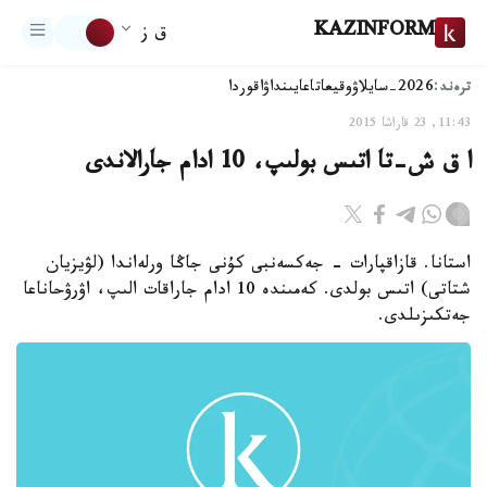
KAZINFORM
ق ز
ترەند:
2026-سايلاۋ
وقيعا
تاعايىنداۋ
اقوردا
11:43, 23 قاراشا 2015
ا ق ش-تا اتىس بولىپ، 10 ادام جارالاندى
استانا. قازاقپارات - جەكسەنبى كۇنى جاڭا ورلەاندا (لۋيزيان
شتاتى) اتىس بولدى. كەمىندە 10 ادام جاراقات الىپ، اۋرۋحاناعا
جەتكىزىلدى.