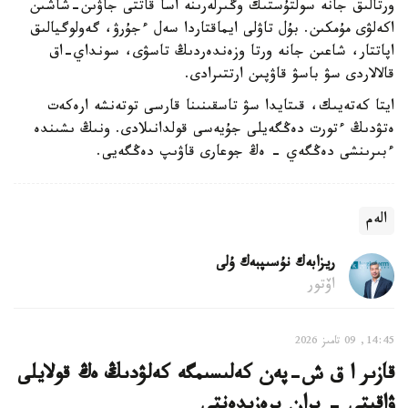
ورتالىق جانە سولتۇستىك وڭىرلەرىنە اسا قاتتى جاۋىن-شاشىن
اكەلۋى مۇمكىن. بۇل تاۋلى ايماقتاردا سەل ءجۇرۋ، گەولوگيالىق
اپاتتار، شاعىن جانە ورتا وزەندەردىڭ تاسۋى، سونداي-اق
قالالاردى سۋ باسۋ قاۋپىن ارتتىرادى.
ايتا كەتەيىك، قىتايدا سۋ تاسقىنىنا قارسى توتەنشە ارەكەت
ەتۋدىڭ ءتورت دەڭگەيلى جۇيەسى قولدانىلادى. ونىڭ ىشىندە
ءبىرىنشى دەڭگەي - ەڭ جوعارى قاۋىپ دەڭگەيى.
الەم
ريزابەك نۇسىپبەك ۇلى
اۆتور
14:45, 09 تامىز 2026
قازىر ا ق ش-پەن كەلىسىمگە كەلۋدىڭ ەڭ قولايلى
ۋاقىتى - يران پرەزيدەنتى