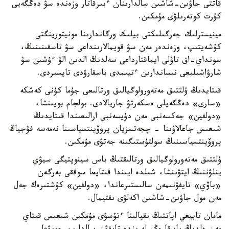
قاتتى جاۋىن-شاشىن سالدارىنان ءبىرقاتار وزەندە سۋ دەڭگەيى
كۇرت كوتەرىلۋى مۇمكىن.
مينيسترلىك جەرگىلىكتى بيلىك ورگاندارىنا مونيتورينگتى
كۇشەيتىپ، وزەندەر مەن سۋ قويمالارىنداعى سۋ تاسقىنىنىڭ،
سونداي-اق تاۋلى ايماقتارداعى سەلدىڭ الدىن الۋ ءۇشىن سۋ
شارۋاشىلىعى نىساندارىن ءتيىمدى باسقارۋدى تاپسىردى.
قىتايدىڭ ۇلتتىق مەتەورولوگيالىق ورتالىعى جۇما كۇنى كەشكە
«سارى» دەڭگەيلى ەسكەرتۋ جاريالادى. بولجام بويىنشا،
«دولفين» جەكسەنبى مەن دۇيسەنبى ارالىعىندا قىتايدىڭ
شىعىس جاعالاۋىنا - چجەتسزيان پروۆينتسياسىنا نەمەسە فۋجياڭ
پروۆينتسياسىنىڭ سولتۇستىگىنە جەتۋى مۇمكىن.
ۇلتتىق مەتەورولوگيالىق ورتالىقتىڭ باس سينوپتيگى سيۋي
ينلۋننىڭ ايتۋىنشا، شىلدە ايىندا قىتايعا سوققى بەرگەن
«باۆي» تايفۋنىمەن سالىستىرعاندا، «دولفين» كۇشتىرەك جەل
مەن مول جاۋىن-شاشىن اكەلۋى ىقتيمال.
مامان تابيعي اپاتتىڭ ىقپالىنا ءتۇسۋى مۇمكىن شىعىس قىتاي