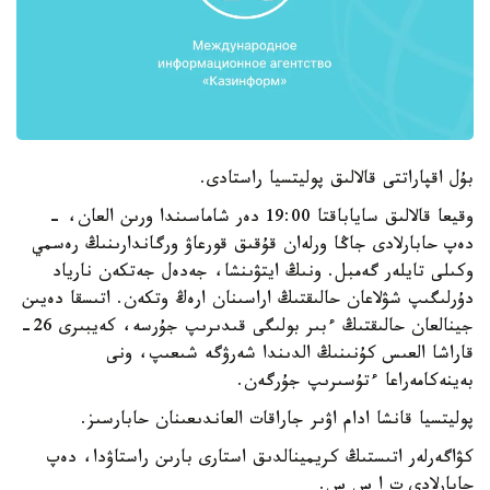
بۇل اقپاراتتى قالالىق پوليتسيا راستادى.
وقيعا قالالىق ساياباقتا 19:00 دەر شاماسىندا ورىن العان، -
دەپ حابارلادى جاڭا ورلەان قۇقىق قورعاۋ ورگاندارىنىڭ رەسمي
وكىلى تايلەر گەمبل. ونىڭ ايتۋىنشا، جەدەل جەتكەن نارياد
دۇرلىگىپ شۋلاعان حالىقتىڭ اراسىنان ارەڭ وتكەن. اتىسقا دەيىن
جينالعان حالىقتىڭ ءبىر بولىگى قىدىرىپ جۇرسە، كەيبىرى 26-
قاراشا العىس كۇنىنىڭ الدىندا شەرۋگە شىعىپ، ونى
بەينەكامەراعا ءتۇسىرىپ جۇرگەن.
پوليتسيا قانشا ادام اۋىر جاراقات العاندىعىنان حابارسىز.
كۋاگەرلەر اتىستىڭ كريمينالدىق استارى بارىن راستاۋدا، دەپ
حابارلادى ت ا س س.