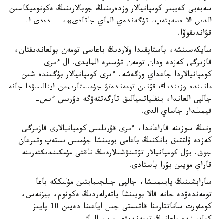
سەبەبى كەيبىر كومپانيالار وزدەرىنىڭ جوبالارىنىڭ ەكونوميكاسىن
الدىن الا ەسەپتەپ، تۇگەندەي الماي جاتادى»، - دەدى ا.
قۋاندىقوۆا.
سايكەسىنشە، باستاپقىدا ولاردىڭ باعاسى تومەن بولعاندىقتان،
قازىرگى كەزدە ودان تومەن تۇسىرە المايدى. ال ءىرى
كومپانيالاردا جاعداي وزگەشە. ءىرى كومپانيالار بۇگىندە شىن
مانىندە وزىندىك قۇنىن تومەندەتۋ جۇمىستارىمەن اينالىسۋدا جانە
جالپى العاندا، ينفلياتسيالىق تارگەتتەۋگە دۇرىس ءىس-
قيمىلدار جاساي الدى.
ونىڭ سوزىنە قاراعاندا، ءىرى قۇرىلىس كومپانيالارى قازىرگى
كەزدە ۇلتتىق بانكتىڭ باعامى بويىنشا جۇمىس ىستەپ وتىرعان
جوق. بۇل كومپانيالار تۇتىنۋشىلاردىڭ ناقتى مۇمكىندىكتەرىنە
قاراي مويىن بۇرا باستادى.
ساراپشىنىڭ پايىمىنشا، جالپى جىلجىمايتىن مۇلىككە باعا
تومەندەۋدە جانە قالا بويىنشا پاتەرلەردىڭ ەكونوم، بيزنەس،
كومفورت ساناتتارىنا قاتىستى جىل اياعىنا دەيىن 10 پايىز