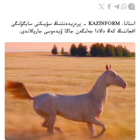
استانا. KAZINFORM - پرەزيدەنتتىڭ سۇيىكتى سايگۇلىگى
اقجاننىڭ كەڭ دالادا جەلىگەن جاڭا ۆيدەوسى جاريالاندى.