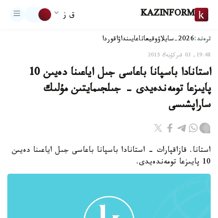
KAZINFORM
ق ز
ترەند:
2026-سايلاۋ
وقيعا
تاعايىنداۋ
اقوردا
19:48, 03 قىركۇيەك 2015
استانادا باسپانا باعاسى جىل اياعىنا دەيىن 10
پايىزعا تومەندەيدى - جىلجىمايتىن مۇلىك
ساراپشىسى
استانا. قازاقپارات - استانادا باسپانا باعاسى جىل اياعىنا دەيىن
10 پايىزعا تومەندەيدى.