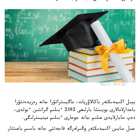
Фото: Gov.kz
بيىل اكىمدىكتەر باكالاۆريات، ماگيستراتۋرا جانە رەزيدەنتۋرا
باعدارلامالارى بويىنشا بارلىعى 2392 ءبىلىم گرانتىن ءبولدى،
دەپ حابارلايدى عىلىم جانە جوعارى ءبىلىم مينيسترلىگى.
جىل سايىن اكىمدىكتەر وڭىرلەرگە قاجەتتى جانە باسىم باعىتتار
بويىنشا مامانداردى ماقساتتى دايارلاۋ ءۇشىن ءبىلىم بەرۋ