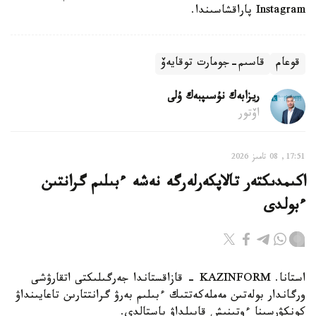
Instagram پاراقشاسىندا.
قوعام
قاسىم-جومارت توقايەۆ
ريزابەك نۇسىپبەك ۇلى
اۆتور
17:51, 08 تامىز 2026
اكىمدىكتەر تالاپكەرلەرگە نەشە ءبىلىم گرانتىن
ءبولدى
استانا. KAZINFORM - قازاقستاندا جەرگىلىكتى اتقارۋشى
ورگاندار بولەتىن مەملەكەتتىك ءبىلىم بەرۋ گرانتتارىن تاعايىنداۋ
كونكۋرسىنا ءوتىنىش قابىلداۋ باستالدى.