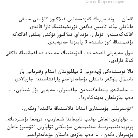
Фото: Кадр из видео
اقجان - وتە سيرەك كەزدەسەتىن قىلاڭبوز ءتۇستى جىلقى.
عاناتلى جانە تابىس دەگەن تۇرىكمەننىڭ تازا قاندى
اقالتەكەسىنەن تۋعان. مۇنداي قىلاڭبوز تۇكتى جىلقى اقالتەكە
تۇقىمىنىڭ ءوز ىشىندە 3 پايىزعا جەتپەيدى.
سول سەبەپتى الەمدە دە، الەۋمەتتىك جەلىدە دە اقجاننىڭ داڭقى
كەڭ تارادى.
دالا توسىندەگى ۆيدەونى 2 ميلليوننان استام وقىرمانى بار
تانىمال بلوگەر داستان مۇحامەتراحىم پاراقشاسىندا جاريالادى.
- جاساندى ينتەللەكتىدەن جاقسىراق. سەبەبى بۇل شىنايى، -
دەپ جازىلعان بەينەكادردا.
ءتۇسىرىلىم جۇمىستارى استانا قالاسىنىڭ ماڭىندا وتكەن.
- تۇلپاردى العاش بولىپ تابيعاتقا شىعارىپ، درونعا تۇسىردىك.
پرەزيدەنتىمىزدىڭ سەنىمىمەن سۇيىكتى تۇلپارىن ءتۇسىرۋ ماعان
بۇيىرعان ەكەن، - دەپ جازدى داستان مۇحامەتراحىم