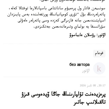
كولەمىندە باعانىڭ تومەندەۋى ورىن الماق.
سونىمەن قاتار ول پرەميۋم ساناتتاعى باسپانالارعا توقتالا كەلە،
پاتەرلەردىڭ بۇل ءتۇرى كومپانيانىڭ پورتفەلىندە بەس پايىزدان
اسپايتىندىعىن جانە قازىرگى كەزدە وسى پاتەرلەر ەلەۋلى
سۇرانىسقا يە بولماي وتىرعاندىعىن جەتكىزدى.
اۆتور: رۋسلان عابباسوۆ
قوعام
без автора
اۆتور
20:17, 08 تامىز 2026
پرەزيدەنت تۇلپارىنىڭ جاڭا ۆيدەوسى قىزۋ
تالقىلانىپ جاتىر