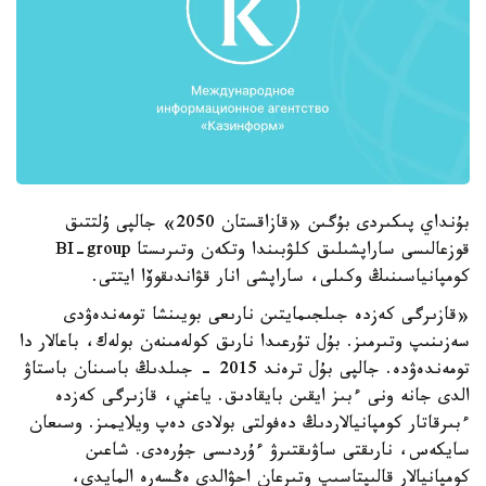
بۇنداي پىكىردى بۇگىن «قازاقستان 2050» جالپى ۇلتتىق
قوزعالىسى ساراپشىلىق كلۋبىندا وتكەن وتىرىستا BI-group
كومپانياسىنىڭ وكىلى، ساراپشى انار قۋاندىقوۆا ايتتى.
«قازىرگى كەزدە جىلجىمايتىن نارىعى بويىنشا تومەندەۋدى
سەزىنىپ وتىرمىز. بۇل تۇرعىدا نارىق كولەمىنەن بولەك، باعالار دا
تومەندەۋدە. جالپى بۇل ترەند 2015 - جىلدىڭ باسىنان باستاۋ
الدى جانە ونى ءبىز ايقىن بايقادىق. ياعني، قازىرگى كەزدە
ءبىرقاتار كومپانيالاردىڭ دەفولتى بولادى دەپ ويلايمىز. وسىعان
سايكەس، نارىقتى ساۋىقتىرۋ ءۇردىسى جۇرەدى. شاعىن
كومپانيالار قالىپتاسىپ وتىرعان احۋالدى ەڭسەرە المايدى،