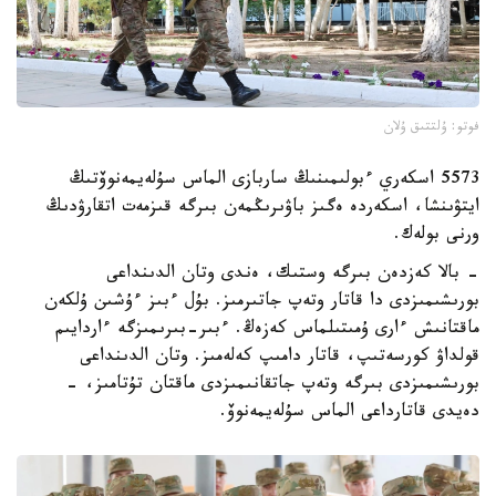
فوتو: ۇلتتىق ۇلان
5573 اسكەري ءبولىمىنىڭ ساربازى الماس سۇلەيمەنوۆتىڭ
ايتۋىنشا، اسكەردە ەگىز باۋىرىڭمەن بىرگە قىزمەت اتقارۋدىڭ
ورنى بولەك.
- بالا كەزدەن بىرگە وستىك، ەندى وتان الدىنداعى
بورىشىمىزدى دا قاتار وتەپ جاتىرمىز. بۇل ءبىز ءۇشىن ۇلكەن
ماقتانىش ءارى ۇمىتىلماس كەزەڭ. ءبىر-بىرىمىزگە ءاردايىم
قولداۋ كورسەتىپ، قاتار دامىپ كەلەمىز. وتان الدىنداعى
بورىشىمىزدى بىرگە وتەپ جاتقانىمىزدى ماقتان تۇتامىز، -
دەيدى قاتارداعى الماس سۇلەيمەنوۆ.