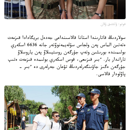
فوتو: ۇلتتىق ۇلان
سولاردىڭ قاتارىندا استانا قالاسىنداعى جەدەل بريگادادا قىزمەت
ەتەتىن الماس پەن ولجاس سۇلەيمەنوۆتەر جانە 6636 اسكەري
بولىمىندە بورىشىن وتەپ جۇرگەن روستيسلاۆ پەن ياروسلاۆ
تاراندار بار. ءبىر قىزىعى، قوس اسكەري بولىمدە قىزمەت ەتىپ
جۇرگەن ەگىز جاۋىنگەرلەردىڭ تۋعان جەرلەرى دە ءبىر -
پاۆلودار قالاسى.