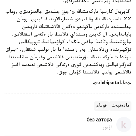
دەڭگەيدە ويلاناتىنى تاڭقالدىرادى.
گابريەل گارسيا ماركەستىڭ «ءجۇز جىلدىق جالعىزدىق» رومانى
ⅩⅩ عاسىردىڭ ەڭ وقىلىمدى شىعارمالارىنىڭ ءبىرى. رومان
جەلىسىندە ماركەس ماكوندو دەگەن قالاشىقتىڭ تاريحىن
باياندايدى. ال كەيىن وسىنداي قالانىڭ بار ەكەنى انىقتالادى.
جازۋشىنىڭ وتانىنا جاقىن ماڭدا، كولۋمبيانىڭ تروپيكالىق
تۇكپىرىندە ورنالاسقان جەر راسىندا دا بار بولىپ شىققان. ءبىراق
سوندا دا ماركەستىڭ سۋرەتتەيتىن قالاشىعى وقىرمان ساناسىندا
گەوگرافيالىق وبەكتىدەن گورى ەرتەگى قالاشىعى نەمەسە اڭىز
قالاشىعى بولىپ قالاتىنىنا كۇمان جوق.
«adebiportal.kz»
مادەنيەت
قوعام
без автора
اۆتور