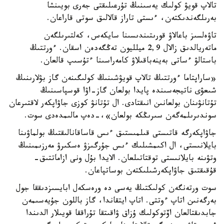
تالاپ قويۋ كولىك يەسىنىڭ تۇرعىلىقتى جەرى بويىنشا
بەرىلگەندىكتەن، ءىستى تاراز قالالىق سوتى قاراعان.
تاۋەلسىز باعالاۋ قورىتىندىسىنا سايكەس، كەلتىرىلگەن
ماتەريالدىق زالال 2,9 ميلليون تەڭگەدەن اسقان. ءورتتىڭ
باستالۋ ءساتى بەينەباقىلاۋ كامەراسىنا ءتۇسىپ قالعان.
«ساراپتاما ءورتتىڭ تالاپ قويۋشىنىڭ كولىگىنەن گاز بۋلارىنىڭ
شىعۋى ناتيجەسىندە پايدا بولعان گاز-اۋا قوسپاسىنىڭ
تۇتانۋىنان بولعانىن انىقتادى. ال تۇتانۋ كوزى جاۋاپكەر لاقتىرعان
سوندىرىلمەگەن سىرىڭكە بولعان»،-دەپ مالىمدەدى سوت.
جاۋاپكەرگە قاتىستى قىلمىستىق ءىس قاساقانالىقتىڭ بولماۋىنا
بايلانىستى، ال اكىمشىلىك ءىس جۇرگىزۋ ەسكىرۋ مەرزىمىنىڭ
وتۋىنە بايلانىستى توقتاتىلعان. الايدا بۇل ونى ازاماتتىق-
قۇقىقتىق جاۋاپكەرشىلىكتەن بوساتپاعان.
سوت ورتەنگەن كولىكتىڭ يەسى دە ورەسكەل ابايسىزدىققا جول
بەرگەنىن اتاپ ءوتتى. اتاپ ايتقاندا، گاز باللون جۇيەسىمەن
جابدىقتالعان اۆتوكولىك ۇزاق ۋاقىتقا تۇراققا قويىلار الدىندا