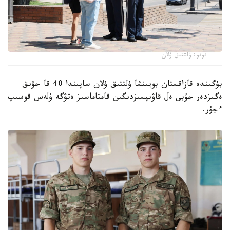
فوتو: ۇلتتىق ۇلان
بۇگىندە قازاقستان بويىنشا ۇلتتىق ۇلان ساپىندا 40 قا جۋىق
ەگىزدەر جۇبى ەل قاۋىپسىزدىگىن قامتاماسىز ەتۋگە ۇلەس قوسىپ
ءجۇر.