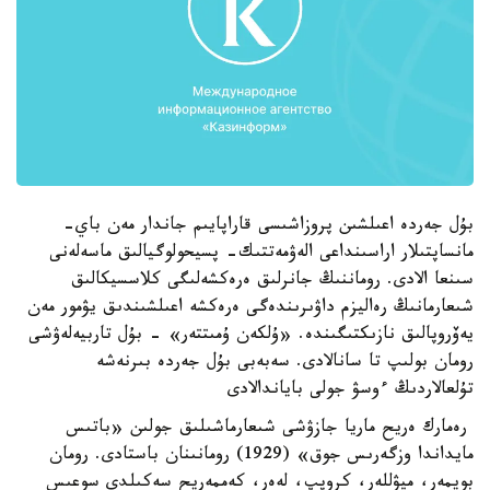
بۇل جەردە اعىلشىن پروزاشىسى قاراپايىم جاندار مەن باي-
مانساپتىلار اراسىنداعى الەۋمەتتىك- پسيحولوگيالىق ماسەلەنى
سىنعا الادى. روماننىڭ جانرلىق ەرەكشەلىگى كلاسسيكالىق
شىعارمانىڭ رەاليزم داۋىرىندەگى ەرەكشە اعىلشىندىق يۋمور مەن
يەۆروپالىق نازىكتىگىندە. «ۇلكەن ۇمىتتەر» - بۇل تاربيەلەۋشى
رومان بولىپ تا سانالادى. سەبەبى بۇل جەردە بىرنەشە
تۇلعالاردىڭ ءوسۋ جولى باياندالادى
رەمارك ەريح ماريا جازۋشى شىعارماشىلىق جولىن «باتىس
مايداندا وزگەرىس جوق» (1929) رومانىنان باستادى. رومان
بويمەر، ميۋللەر، كروپپ، لەەر، كەممەريح سەكىلدى سوعىس