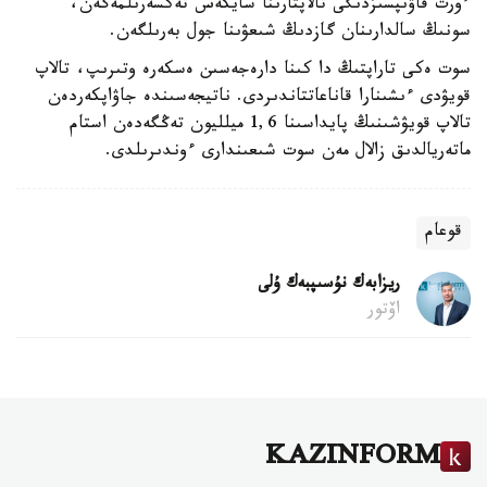
ءورت قاۋىپسىزدىگى تالاپتارىنا سايكەس تەكسەرىلمەگەن،
سونىڭ سالدارىنان گازدىڭ شىعۋىنا جول بەرىلگەن.
سوت ەكى تاراپتىڭ دا كىنا دارەجەسىن ەسكەرە وتىرىپ، تالاپ
قويۋدى ءىشىنارا قاناعاتتاندىردى. ناتيجەسىندە جاۋاپكەردەن
تالاپ قويۋشىنىڭ پايداسىنا 1,6 ميلليون تەڭگەدەن استام
ماتەريالدىق زالال مەن سوت شىعىندارى ءوندىرىلدى.
قوعام
ريزابەك نۇسىپبەك ۇلى
اۆتور
KAZINFORM