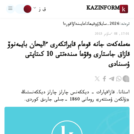
KAZINFORM
ق ز
ترەند:
2026-سايلاۋ
وقيعا
تاعايىنداۋ
اقوردا
17:01, 08 ءساۋىر 2015
مەملەكەت جانە قوعام قايراتكەرى ءاليحان بايمەنوۆ
قازاق جاستارى وقۋعا مىندەتتى 10 كىتاپتى
ۇسىنادى
استانا. قازاقپارات - ديككەنس چارلز چارلز ديككەنستىڭ
«ۇلكەن ۇمىتتەر» رومانى 1860 -جىلى جارىق كوردى.