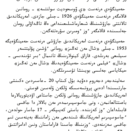
حەمينگۋەي ەرنەست «ي ۆوسحوديت سولنتسە» - رومانىن
قالامگەر ەرنەست حەمينگۋەي 1926 -جىلى جازدى. امەريكاندىق
تالانتتى جازۋشىنىڭ شىعارماشىلىعىنداعى ەڭ تاڭداۋلى رومان
جەلىسىندە قالامگەر ءوز ءومىرىن سۋرەتتەگەن.
حەمينگۋەي ەرنەست امەريكاندىق جازۋشى ەرنەست حەمينگۋەيگە
1953 -جىلى «شال مەن تەڭىز» رومانى ءۇشىن پۋليتتسەر
سىيلىعى بەرىلدى. قازاق كينولارىنىڭ تانىمال ءبىر تۋىندىسى -
«شال» ءفيلمى ەرنەست حەمينگۋەيدىڭ «شال مەن تەڭىز»
حيكاياسى جەلىسى بويىنشا تۇسىرىلگەن.
سەليندجەر دجەروم دەۆيد بۇل كىتاپ 20 -عاسىردىن ەكىنشى
جارتىسىندا ادەبي پروتسەسسكە ۇلكەن ۇلەسىن قوستى.
امەريكاندىق جازۋشىنىڭ رومانى ۇلكەن جاستاعى اۋديتوريالارعا
باعىتتالعانمەن، ونى جاسوسپىرىمدەر مەن بالالار دا جاقسى
قابىلداعان ءوز كەزىندە. باستى كەيىپكەر - 17 جاسار حولدەن،
ءجاسوسپىرىم امەريكانىڭ شىندىعى مەن زاماننىڭ بەينەسىن تىم
جاقسى سەزىنەدى. ءوزىنىڭ جاسىنا قاراماستان ونىن ادامزاتتىق