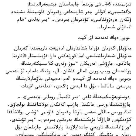
تىزىمىندە 46-شى ورىنعا جايعاسقان فيتسجەرالدتىڭ
«گەتسبيى» كۇللى جەر شارىنداعى وقىرمان قاۋىمنىڭ ىشىندە
ۇلكەن «رەزوننانس» تۋدىرعان بىردەن- ءبىر بەلدى ءھام
اتىشۋلى شىعارما.
موبي ديك نەمەسە اق كيت
مەلۆيلل گەرمان قۇراما شتاتتاردان ادەبيەت تاريحىندا گەرمان
مەلۆيلل شىعارماشىلىعى اسا كورنەكتى دارا قۇبىلىستار قاتارىنا
جاتادى. جازۋشى امەريكان ءسوز ونەرى كلاسسيكتەرىنىڭ
ورتاسىنان ويىپ ورىن العالى قاشان. ال، ونىڭ عاجاپ تۋىندىسى
«موبي ديك نەمەسە اق كيت» الەم ادەبيەتى جاۋھارلارىنىڭ
بىرىنەن سانالسا، بۇل دا ابدەن زاڭدى، ادىلەتتى اقيقات.
دوستويەۆسكييدىڭ تاعى ءبىر تانىمال رومانى «بەسى» -
جازۋشىنىڭ ورىس حالكىنا جازىپ كەتكەن بولاشاقتىڭ بولجاۋى.
تەك ورىس حالكى ەمەس بارشا وقىرمان قاۋىمى ءۇشىن بولاشاققا
كۇدىكپەن قاراۋگا مۇمكىندىك بەرەتىن بىردەن- ءبىر تۋىندى.
ءوز زامانىنىڭ تاريحي جاعدايلارىنا بايلانىستى جازىلعان بۇل
رومان - بۇگىنگى كۇنگە دەيىن ءوز وزەكتىلىگىن جويمادى.