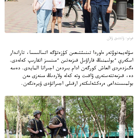
فوتو: ۇلتتىق ۇلان
سۇلەيمەنوۆتەر ەلوردا تىنىشتىعىن كۇزەتۋگە اتسالىسسا، تاراندار
اسكەري ءبولىمنىڭ قاراۋىل قىزمەتىن ءمىنسىز اتقارىپ كەلەدى.
ەگىزدەردى العاش كورگەن ادام بىردەن اجىراتا المايدى. دەسە
دە، قىزمەتتەستەرى ۋاقىت وتە كەلە ولاردىڭ مىنەزى مەن
بولمىسىنداعى ەرەكشەلىكتەر ارقىلى اجىراتۋدى ۇيرەنگەن.