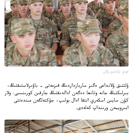
فوتو: ۇلتتىق ۇلان
ۇلتتىق ۇلانداعى ەگىز ساربازداردىڭ قىزمەتى - باۋىرلاستىقتىڭ،
بىرلىكتىڭ جانە وتانعا دەگەن ادالدىقتىڭ جارقىن كورىنىسى. ولار
كۇن سايىن اسكەري انتقا ادال بولىپ، جۇكتەلگەن مىندەتتى
ابىرويمەن ورىنداپ كەلەدى.