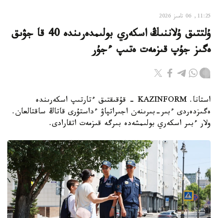
11:25, 06 تامىز 2026
ۇلتتىق ۇلاننىڭ اسكەري بولىمدەرىندە 40 قا جۋىق
ەگىز جۇپ قىزمەت ەتىپ ءجۇر
استانا. KAZINFORM - قۇقىقتىق ءتارتىپ اسكەرىندە
ەگىزدەردى ءبىر-بىرىنەن اجىراتپاۋ ءداستۇرى قاتاڭ ساقتالعان.
ولار ءبىر اسكەري بولىمشەدە بىرگە قىزمەت اتقارادى.