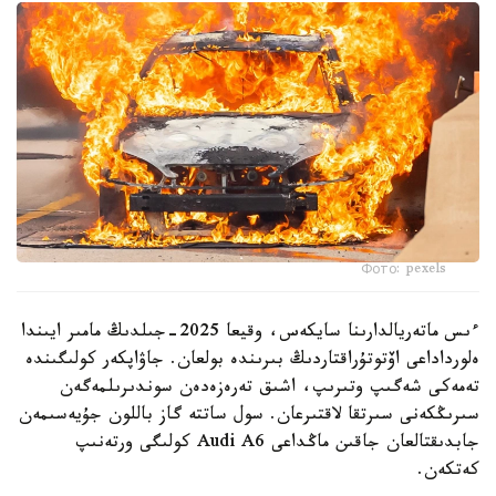
Фото: pexels
ءىس ماتەريالدارىنا سايكەس، وقيعا 2025-جىلدىڭ مامىر ايىندا
ەلورداداعى اۆتوتۇراقتاردىڭ بىرىندە بولعان. جاۋاپكەر كولىگىندە
تەمەكى شەگىپ وتىرىپ، اشىق تەرەزەدەن سوندىرىلمەگەن
سىرىڭكەنى سىرتقا لاقتىرعان. سول ساتتە گاز باللون جۇيەسىمەن
جابدىقتالعان جاقىن ماڭداعى Audi A6 كولىگى ورتەنىپ
كەتكەن.