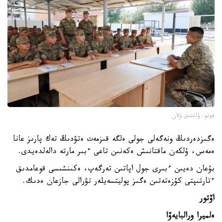
فوتو: ۇلتتىق ۇلان
ەگىزدەردىڭ ونەگەلى جولى ەلگە قىزمەت ەتۋدىڭ تەك پارىز عانا
ەمەس، ۇلكەن ماقتانىش ەكەنىن تاعى ءبىر مارتە دالەلدەيدى.
بۇعان دەيىن ءبىرى جول اپاتىن تەرگەپ، ەكىنشىسى قوعامدىق
ءتارتىپتى كۇزەتەتىن ەگىز پوليتسەيلەر تۋرالى جازعان ەدىك.
اۆتور
ەلميرا ورالبايەۆا