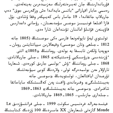
قۇرباندارىنىڭ جان تەبىرەنتەرلىك سەزىمدەرىن بەينەلەدى.
رەسمي حابار اقپاراتى "باتىس مايداندا ەش وزگەرىس جوق" دەپ
جاريالاپ جاتقاندا، 19 جاسار باس كەيىپكەر وققا ۇشادى. بۇل
قازا اقىلعا قونىمسىز سوعىس سۇمدىعىنان، رۋحاني داعدارىس
قاۋپىنەن قۇتىلۋ امالىنان تۋىنداعان شارا ەدى.
تولستوي ليەۆ ناپولەونعا قارسى ەكى سوعىستىڭ (1805 جانە
1812 -جىلعى وتان سوعىسى) وقيعالارىن سيپاتتايتىن رومان-
ەپوپەيا ۇلكەن تابىسقا يە بولدى. روماننىڭ «1805» اتتى
ءۇزىندىسى «رۋسسكيي ۆەستنيكتە» 1865 -جىلى جاريالانادى.
1868 -جىلى روماننىڭ ءۇش ءبولىمى جارىق كورەدى. شىعارما
تاراۋلار مەن بولىمدەرگە تولى، ولاردىڭ كوبى سيۋجەتتىك
تۇرعىدان اياقتالعان، تولستويدىڭ «سوعىس جانە
بەيبىتشىلىگى» وقىرماندى ۋاقىت پەن كەڭىستىككە ساياحاتقا
شاقىرادى. «سوعىس جانە بەيبىتشىلىك» 1863-1869
-جىلدارى جازىلىپ، 1865-1869 جاريالانادى.
فيتسدجەرالد فرەنسيس سكوتت 1999 -جىلى فرانتسۋزدىق Le
Monde گازەتى شىعارعان XX عاسىردىڭ 100 ۇزدىك كىتابىنىڭ