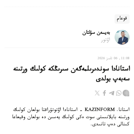
قوعام
بەيسەن سۇلتان
اۆتور
11:08, 06 تامىز 2026
استانادا سوندىرىلمەگەن سىرىڭكە كولىك ورتىنە
سەبەپ بولدى
استانا. KAZINFORM - استانادا اۆتوتۇراقتا بولعان كولىك
ورتىنە بايلانىستى سوت ەكى كولىك يەسىن دە بولعان وقيعاعا
كىنالى دەپ تانىدى.