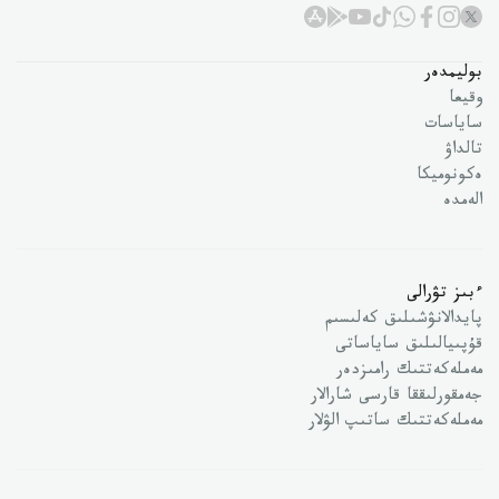
بوليمدەر
وقيعا
ساياسات
تالداۋ
ەكونوميكا
الەمدە
ءبىز تۋرالى
پايدالانۋشىلىق كەلىسىم
قۇپىيالىلىق ساياساتى
مەملەكەتتىك رامىزدەر
جەمقورلىققا قارسى شارالار
مەملەكەتتىك ساتىپ الۋلار