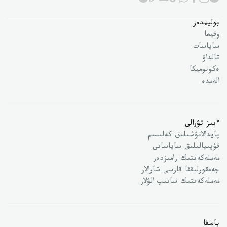
بوليمدەر
وقيعا
ساياسات
تالداۋ
ەكونوميكا
الەمدە
ءبىز تۋرالى
پايدالانۋشىلىق كەلىسىم
قۇپىيالىلىق ساياساتى
مەملەكەتتىك رامىزدەر
جەمقورلىققا قارسى شارالار
مەملەكەتتىك ساتىپ الۋلار
باسقا