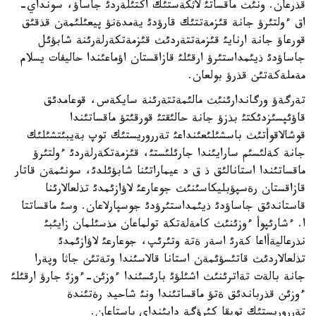
قذرعان. ونئث ماقساتئ لاثكةستئك اكتئلةردئ جاساؤ، سونداي-
اق ءولتئرؤ جانة قئزمةتتئك قارؤدئ يةمدةنؤ پيعئلئمةن قذقئق
قورعاؤ جانة ارنايئ قئزمةتتةردئث قئزمةتكةرلةرئنة شابؤئل
جاساؤدئ ذيئمداستئرؤ ارقئلئ قازاقستان اؤماعئندا حاليفات يسلام
مةملةكةتئن قذرؤ بولعان.
تةرگةؤ ورگاندارئنئث مالئمةتتةرئنة سايكةس، قوعامدئق
قاؤئپسئزدئكتئ بذزؤ جانة حالئقتئ قورقئتؤ ماقساتئندا
قوشالاقوأتئث باسشئلئعئنداعئ تةرروريستئك توپ بةيبئتشئلئك
جانة كةلئسئم سارايئندا جارئلئستئ، قئزمةتكةرلةردئ ءولتئرؤ
ماقساتئندا استانالئق ذ ق د عيماراتئنا شابؤئلدئ، سونئمةن قاتار
قازاقستان رةسپؤبليكاسئنئث جوعارعئ لاؤازئمدئ تذلعالارئنا
قاستاندئق جاساؤدئ ذيئمداستئرؤدئ جوسپارلاعان. وسئ ماقساتتا
ا. ءشارئپوأ ءوزئنئث كامةلةتكة تولماعان مذسئلمان زايئبئ
نذرعاليةأاعا كةرئ اسةر ةتة وتئرئپ، جوعارعئ لاؤازئمدئ
تذلعالاردئث قاتئسؤئمةن استانا قالاسئندا وتةتئن جاثا وپةرا
جانة بالةت تةاترئنئث اشئلؤئ بارئسئندا ءوزئن-ءوزئ جارؤ ارقئلئ
ءوزئن قذرباندئق ةتؤ ماقساتئندا ونئ شاحيد رةتئندة
تةرروريستئك توپقا كئرؤگة دايئنداي باستاعان.