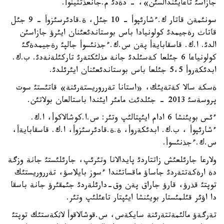
جازاسئ تاعايئندالسئن»، - دةدئ م.جانعذتتينوأ.
سونئمةن قاتار ك.ءشارئپوأ - 10 جئل، ة.قادئرسئزوأ - 9 جئل
قاتاث رةجيمدئ كولونيادا باس بوستاندئعئنان ايئرؤ جازاسئن
الدئ. ا.ك. قاسقابايةأ پةن س.ك.ءجذنئسوأ جالپئ رةجيمدةگئ
كولونياعا 6 جئلعا كةسئلدئ جانة مذلئكتةرئ تاركئلةنةدئ. ب.ك.
ابدئكةروأ 5،5 جئلعا باس بوستاندئعئنان ايئرئلدئ.
ةسكة سالا كةتةيئك، «استانا تةرروريستةرئنة» قاتئستئ سوت
پروسةسئ 2013 - جئلدئث مامئر ايئندا باستالعان بولاتئن.
ءئس بويئنشا 6 ادام ايئپتالئپ وتئر: س.ا.كوشالاكوأ، ا.ك.
ءشارئپوأ ، ب.ك. ابدئكةروأ، ة.ة.قادئرسئزوأ، ا.ك. قاسقابايةأ،
س.ك.ءجذنئسوأ.
ولارعا جارئلعئش زاتتاردئ پايدالانا وتئرئپ، جارئلئستئ جانة وزگة
دة ارةكةتتةردئ جاساؤ ماقساتئندا ءسوز بايلاسؤ، تةرروريستئك
توپتئ قذرؤ، قارؤ جاراق پةن وق-دارئلةردئ جئمقئرؤ جانة باسقا
دا اؤئر قئلمئستار بويئنشا ايئپتار تاعئلئپ وتئر.
تةرگةؤ مالئمةتتةرئنة سايكةس، س.قوشالاقوأ لاثكةستئك توپتئ