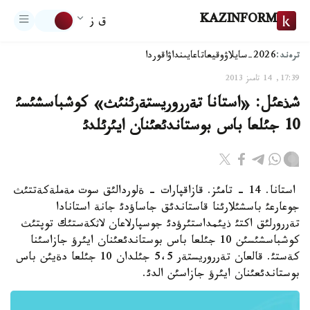
KAZINFORM
ق ز
ترەند:
2026-سايلاۋ
وقيعا
تاعايىنداۋ
اقوردا
17:39, 14 تامىز 2013
شذعئل: «استانا تةرروريستةرئنئث» كوشباسشئسئ
10 جئلعا باس بوستاندئعئنان ايئرئلدئ
استانا. 14 - تامئز. قازاقپارات - ةلوردالئق سوت مةملةكةتتئث
جوعارعئ باسشئلارئنا قاستاندئق جاساؤدئ جانة استانادا
تةررورلئق اكتئ ذيئمداستئرؤدئ جوسپارلاعان لاثكةستئك توپتئث
كوشباسشئسئن 10 جئلعا باس بوستاندئعئنان ايئرؤ جازاسئنا
كةستئ. قالعان تةرروريستةر 5،5 جئلدان 10 جئلعا دةيئن باس
بوستاندئعئنان ايئرؤ جازاسئن الدئ.