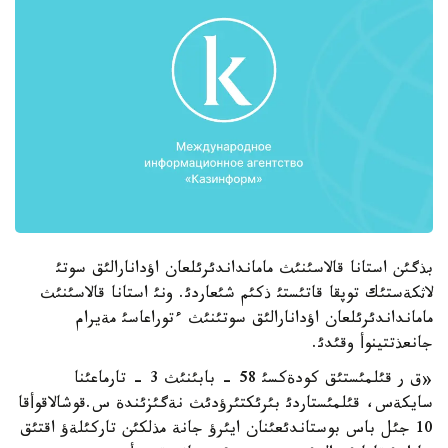
بذگئن استانا قالاسئنئث مامانداندئرئلعان اؤدانارالئق سوتئ
لاثكةستئك توپقا قاتئستئ ذكئم شئعاردئ. ونئ استانا قالاسئنئث
مامانداندئرئلعان اؤدانارالئق سوتئنئث ءتوراعاسئ مةيرام
جانعذتتينوأ وقئدئ.
«ق ر قئلمئستئق كودةكسئ 58 - بابئنئث 3 - تارماعئنا
سايكةس، قئلمئستاردئ بئرئكتئرؤدئث نةگئزئندة س.قوشالاقوأقا
10 جئل باس بوستاندئعئنان ايئرؤ جانة مذلكئن تاركئلةؤ اقتئق