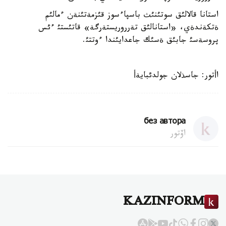
استانا قالالئق سوتئنئث باسپاءسوز قئزمةتئنةن ءمالئم
ةتكةندةي، «استانالئق تةرروريستةرگة» قاتئستئ ءئس
پروسةسئ جابئق ةسئك جاعدايئندا ءوتتئ.
اأتور: جاسذلان جولدئبايةأ
без автора
اۆتور
KAZINFORM