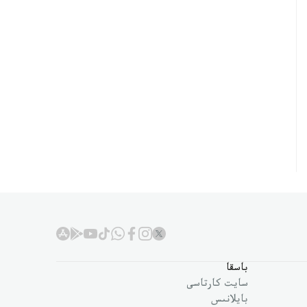
باسقا
سايت كارتاسى
بايلانىس