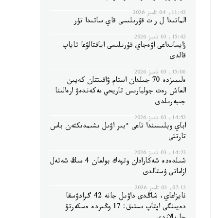
11:42, 04 تامىز 2026
الماتىدا ل ر ت قۇرىلىسى قاي ساتىدا تۇر
15:42, 03 تامىز 2026
زايسانداعى اۋەجاي قۇرىلىسى اياقتالۋعا تاياپ
قالدى
15:06, 03 تامىز 2026
ەلىمىزدە 70 جىلدان استام ۋاقىتتان كەيىن
العاش رەت جولبارىس تاريحي مەكەندەۋ ارەالىنا
جىبەرىلدى
14:52, 03 تامىز 2026
اباي وبلىسىندا تاعى ءبىر اۋىل ىشىمدىكتەن باس
تارتتى
14:23, 03 تامىز 2026
شىلدەدە شەكارادان وتپەك بولعان 4 مىڭ شەتەل
ازاماتى ۇستالدى
07:12, 03 تامىز 2026
نايزاعاي، شاڭدى داۋىل جانە 42 گرادۋسقا
دەيىنگى اپتاپ ىستىق: 17 وڭىردە ەسكەرتۋ