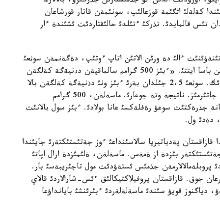
ايتؤ، اؤرؤدئث الدئن الؤ جذمئستارئن جذرگئزؤ، بالالارعا
ندا كةلةلئ اثگئمة قوزعالئپ، سونئمةن قاتار قورشاعان
دان تئس قالمايدئ. تذركئ ءتئلدئ حالئقتاردئث ئشئندة ءار
ئنةؤئنئث ءالئ دة ورئن الاتئن اتاپ ءوتئپ، دةگةنمةن سوثعئ
5-6 جئلدا قاراعاندا ول تومةندةپ كةلة جاتقاندئعئن باسا ايتتئ. «ءبئز 500 گرامم سالماقپةن دذنيةگة كةلگةن
بالالاردئ، ياعني 6 ايلئق بالالاردئ تذسئك ساناؤشئ ةدئك. سوثعئ 2،5 جئلدان بةرئ ءبئز ونئ دذنيةگة كةلگةن بالا
ةسةبئنة قوسئپ، سابيگة ذلكةن كومةك كورسةتئپ جاتئرمئز. ناتيجة وتة جوعارئ. ماسةلةن، 500 گرامم
جانة جذرةكتئث سوعؤ رةفلةكسئ عانا بولادئ. ءبئز سول بالانئث
، دةدئ ول.
قازاقستان پةدياتيريا سالاسئنداعئ ءوز جةتئستئكتةرئ جايئندا
تئستئكتةر بئزدة از ةمةس. ماسةلةن، ةلئمئزدة ارال اپاتئ
دئ پروبلةمالالارمةن جذمئس ئستةؤدئث مول تاجئريبةسئ بار.
عان جوق. قازاقستان پروفيلاكتيكالئق ءئس-شارالاردئ قالاي
 دياگنوز قويؤ سئندئ ماسةلةلةردئ ءبئرئنشئ بايانداؤعا