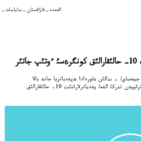
الەمدە
قازاقستان
ساياسات
ت
ئر
اقپارات /مارلان جيةمباي/ - بذگئن ةلوردادا «پةدياتريا جانة بالا
حيرؤرگياسئنئث وزةكتئ ماسةلةلةرئ» دةگةن تاقئرئپپةن تذركئ الةمئ پةدياترلارئنئث 10- حالئقارالئق