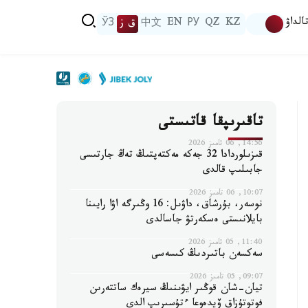
الداۋ
KZ
QZ
РУ
EN
中文
ق ز
ЎЗ
تاقىرىپقا قاتىستى
14:56, 06 تامىز 2026
قىزىلوردادا 32 جەكە مەكتەپتىڭ تەڭ جارتىسى
جابىلىپ قالدى
10:07, 06 تامىز 2026
نوسەر، بۇرشاق، داۋىل: 16 وڭىرگە اۋا رايىنا
بايلانىستى ەسكەرتۋ جاسالدى
11:40, 05 تامىز 2026
سەكسەن باتىردىڭ كىسەسى
09:07, 05 تامىز 2026
تيان-شان قوڭىر ايۋىنىڭ سيرەك ساتتەرىن
فوتوتۇزاق ۆيدەوعا ءتۇسىرىپ الدى