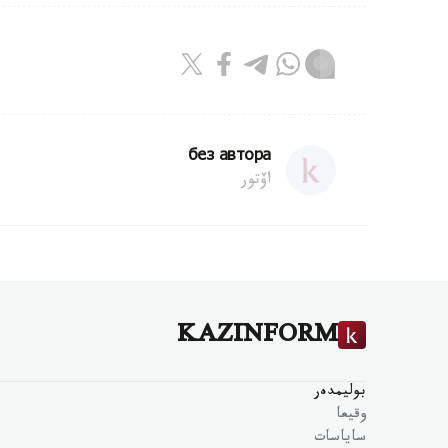
без автора
اۆتور
KAZINFORM
بوليمدەر
وقيعا
ساياسات