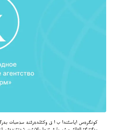
كونگرةس اياسئندا ب ا ق وكئلدةرئنة سذحبات بةرگ