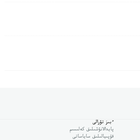
ءبىز تۋرالى
پايدالانۋشىلىق كەلىسىم
قۇپىيالىلىق ساياساتى