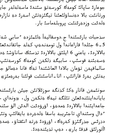
بذگئنگئ القالئ جيئن بارئسئندا بالانئث شةتئنةؤئن از
جوعارئ ساپالئ كومةك كورسةتؤ سئندئ ماسةلةلةر جايئ
ورتانئث بالا دةنساؤلئعئنا تيگئزةتئن اسةرئ دة نازار
ةلدئث وزدةرئنئث پروبلةماسئ بار.
سذحبات بارئسئندا ج.دوسقاليةأ ةلئمئزدة ءسابي شةت
سالماقپةن تؤعان بالادا العاشئندا تةك قانا دةمالؤ 
بةتئن بةرئ قاراتئپ، اتا-اناسئنئث قولئنا بةرةمئز»
سونئمةن قاتار ةكئ كذنگة سوزئلاتئن جيئن بارئسئندا 
باياندايتئندئعئن تئلگة تيةك ةتكةن ول، «ونداي جة
جاعدايئندا بالالاردئ ةمدةؤ، اؤرؤدئث الدئن الؤ سئن
ءدال وسئنداي تاجئريبة باسقا ةلدةردة بايقالئپ وتئر
دذرئس جذرگئزؤ كةرةك، اؤرؤدئ ةرتة انئقتاؤ، ةمدةؤ،
اأتورلئق قذقئ بار»، دةپ تذيئندةدئ.