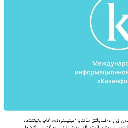
ةن ق ر دةنساؤلئق ساقتاؤ ءمينيستردئث اتاپ وتؤئنشة،