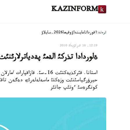
KAZINFORM
ترەند:
اقوردا
تاعايىنداۋ
وقيعا
2026-سايلاۋ
12:19, 16 قىركۇيەك 2010
ةلوردادا تذركئ الةمئ پةدياترلارئنئث 10- حالئقارالئق كونگرةسئ ءوتئپ جات
استانا. قئركذيةكتئث 16-سئ. قاز
كونگرةسئ ءوتئپ جاتئر