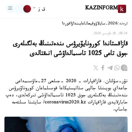
KAZINFORM
ق ز
ترەند:
2026-سايلاۋ
وقيعا
تاعايىنداۋ
اقوردا
08:34, 28 ماۋسىم 2020
قازاقستاندا كورونايۆيرۋس ىندەتىنىڭ بەلگىلەرى
جوق تاعى 1025 تاسىمالداۋشى انىقتالدى
نۇر-سۇلتان. قازاقپارات - 2020 -جىلعى 27-ماۋسىمداعى
جاعداي بويىنشا جالپى ستاتيستيكاعا قوسىلماعان كوروناۆيرۋس
ىندەتىنىڭ بەلگىلەرى جوق 1025 تاسىمالداۋشى تىركەلدى، دەپ
حابارلايدى قازاقپارات coronavirus2020.kz/ سايتىنا سىلتەمە
جاساپ.