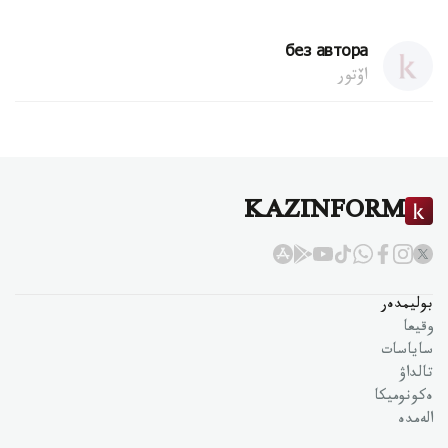
без автора
اۆتور
KAZINFORM
بوليمدەر
وقيعا
ساياسات
تالداۋ
ەكونوميكا
الەمدە