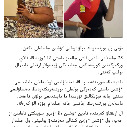
مۇنى ول بورتسەرىك بولۋ ارمانى ءۇشىن جاساعان ەكەن.
28 جاستاعى نادين اتتى جالعىز باستى انا ءوزىنىڭ قالاي
وزگەرگەنىن كورسەتكەن جەلىدەگى ۆيدەولار ارقىلى تانىمال
بولىپ كەتتى.
ناديننىڭ سوزىنشە، ونىڭ دەنساۋلىعى ارمانداعان ماماندىعى
ءۇشىن باستى كەدەرگى بولعان: بورتسەرىكتەردىڭ دەنساۋلىعى
مىقتى جانە فيزيكالىق تۇرعىدا دا دايىندىعى بولۋى قاجەت.
ماسەلەن بورتسەرىك جاقسى جانە جىلدام جۇزە الۋ كەرەك.
ال ارىقتاۋ كەزىندە نادين ءۇشىن ەڭ اۋىرى سۇيىكتى تاعامىن از
جەپ، ول ءۇشىن ءوزىن كىنالى سەزىنبەۋ بولىپتى. ول جىلدار