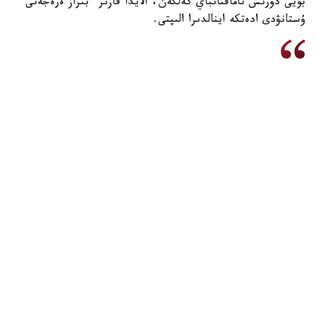
بويى دۇرىس تاماقتانباي كەلگەن، الايدا قازىر ءبىراز ەرەجەنى
ۇستانۋدى ادەتكە اينالدىرا الىپتى.