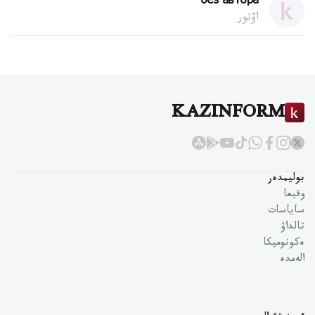
без автора
اۆتور
KAZINFORM
بوليمدەر
وقيعا
ساياسات
تالداۋ
ەكونوميكا
الەمدە