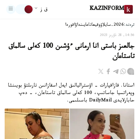
KAZINFORM
ق ز
ترەند:
2026-سايلاۋ
وقيعا
تاعايىنداۋ
اقوردا
14:56, 28 ناۋرىز 2023
جالعىز باستى انا ارمانى ءۇشىن 100 كەلى سالماق
تاستاعان
استانا. قازاقپارات - اۋستراليالىق ايەل اسقازانىن تارىلتۋ بويىنشا
وپەراتسيا جاساتىپ، 100 كەلى سالماق تاستاعان، - دەپ
حابارلايدى DailyMail باسىلىمى.